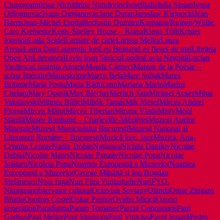
Ciupureanu
Irina Nichit
Irina Nuţu
Irvine
Israel
Italia
Iulia Stoian
Ivana
Odjognovac
Ivana Ognjanovac
Jane Duran
Jaroslaw Klejnocki
Jean
Harris
Jean-Michel Espitallier
Justin Dumitru
Karpaten/Ruinen/Wölfe.
Caro Krebietke
Keats-Shelley House – Roma
Kinga Tóth
Krister
Jonsson
Laila Seidel
Lansare de carte
Larissa Mellor
Laura
Arena
Laura Dan
Laurentiu Ion
Leo Butnaru
Les fleurs du mal
Librăria
Open Art
Literatorul
Liviu Ioan Stoiciu
Londra
Lucia Negoiţă
Lucian
Vasilescu
Luminiţa Amarie
Magda Cârneci
Maison de la Poésie –
scène littéraire
Manuskripte
Marco Bela
Mare Suljak
Marea
Britanie
Maria Postu
Maria Răducanu
Mariana Marin
Marius
Chelaru
Mary Opasik
Max Blecher
Merlich Saia
Michael Acker
Mihai
Vakulovski
Mihnea Bâlici
Mihók Tamás
Mik József
Mircea Andrei
Florea
Mircea Măluţ
Mircea Tiberian
Miruna Vlada
Misty
Moni
Stănilă
Musée Rimbaud – Charleville-Mézières
Muzeul Apelor
Minerale
Muzeul Municipiului Bucureşti
Muzeul Naţional al
Literaturii Române – Bucureşti
Muzică live. Jazz
Muzica: Ana-
Cristina Leonte
Nadia Trohin
Naţiunea
Nichita Danilov
Nicolae
Dabija
Nicolae Mareş
Nicolae Panaite
Nicolae Popa
Nicolae
Spătaru
Nicoleta Popa
Noaptea Europeană a Muzeelor
Noaptea
Europeană a MuzeelorGeorge Mihăiţă şi Ion Bogdan
Ştefănescu
Nora Iuga
Nuri Fitra Yuniastudie
NuriFY
O.
Nimigean
observator cultural
Octavian Soviany
Olanda
Omar Zingaro
Bhatia
Onofraş Costel
Oskar Pastior
Ovidiu Mirică
Ozono
generation
Paradigma
Param Tomanec
Parcul Copou
paris
Paul
Gorban
Paul Mellor
Paul Simmons
Paul Vinicius
Pavel Şuşară
Pedro