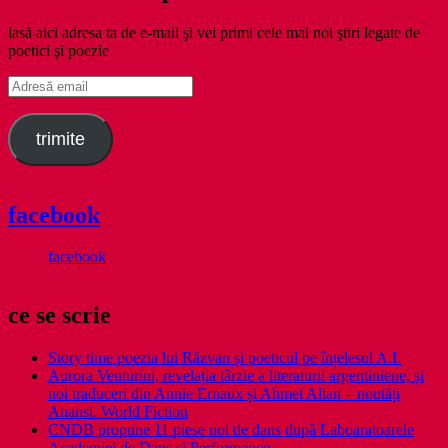
lasă aici adresa ta de e-mail şi vei primi cele mai noi ştiri legate de
poetici şi poezie
Adresă
email
trimite
facebook
facebook
ce se scrie
Story time poezia lui Răzvan și poeticul pe înțelesul A.I.
Aurora Venturini, revelația târzie a literaturii argentiniene, și
noi traduceri din Annie Ernaux și Ahmet Altan – noutăți
Anansi. World Fiction
CNDB propune 11 piese noi de dans după Laboaratoarele
Academiei de Dans și Performance