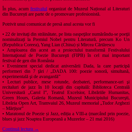
În plus, acum
festivalul
organizat de Muzeul Național al Literaturi
din București are parte de o promovare profesionistă.
Potrivit unui comunicat de presă anul acesta vor fi
• 22 de invitaţi din străinătate, pe lista oaspeţilor numărându-se poeţii
nominalizați la Premiul Nobel pentru Literatură, precum Ko Un
(Republica Coreea), Yang Lian (China) și Mircea Cărtărescu
• Amploarea din acest an a proiectului transformă Festivalului
Internaţional de Poezie Bucureşti (FIPB) în cel mai important
festival de gen din România
• Eveniment special dedicat aniversării Dada, la care participă
performeri din 7 ţări / „DADA 100: poezie sonoră, simultană,
experimentală şi de avangardă”
• Lecturi publice, mese rotunde, dezbateri, performance-uri şi
recitaluri de jazz în 10 locaţii din capitală: Biblioteca Centrală
Universitară „Carol I”, Teatrul Excelsior, Librăriile Humanitas,
Green Hours, Galeria Romană, Muzeul Municipiului Bucureşti,
Librăria Open Art, Tramvaiul 26, Muzeul memorial „Tudor Arghezi
– Mărțișor”
• Maratonul de Poezie și Jazz, ediția a VIII-a (marcând prin poezie,
blues şi jazz Noaptea Europeană a Muzeelor – 21 mai 2016)
Upgrade
Continuă lectura
→