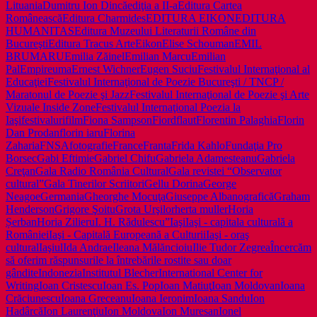
Lituania
Dumitru Ion Dincă
ediţia a II-a
Editura Cartea
Românească
Editura Charmides
EDITURA EIKON
EDITURA
HUMANITAS
Editura Muzeului Literaturii Române din
Bucureşti
Editura Tracus Arte
Eikon
Elise Schouman
EMIL
BRUMARU
Emilia Zăinel
Emilian Marcu
Emilian
Pal
Empireuma
Ernest Wichner
Eugen Suciu
Festivalul Internaţional al
Educaţiei
Festivalul Internaţional de Poezie Bucureşti / TNCP /
Maratonul de Poezie şi Jazz
Festivalul Internaţional de Poezie şi Arte
Vizuale Inside Zone
Festivalul Internaţional Poezia la
Iaşi
festivaluri
film
Fiona Sampson
Fiord
flaut
Florentin Palaghia
Florin
Dan Prodan
florin iaru
Florina
Zaharia
FNSA
fotografie
France
Franta
Frida Kahlo
Fundaţia Pro
Borsec
Gabi Eftimie
Gabriel Chifu
Gabriela Adamesteanu
Gabriela
Creţan
Gala Radio România Cultural
Gala revistei “Observator
cultural”
Gala Tinerilor Scriitori
Gellu Dorina
George
Neagoe
Germania
Gheorghe Mocuţa
Giuseppe Albano
grafică
Graham
Henderson
Grigore Şoitu
Grota Urşilor
herta muller
Horia
Șerban
Horia Zilieru
I. H. Rădulescu”
Iaşi
Iaşi - capitala culturală a
României
Iaşi - Capitală Europeană a Culturii
Iaşi - oraş
cultural
Iaşiul
Ida Andrae
Ileana Mălăncioiu
Ilie Tudor Zegrea
Încercăm
să oferim răspunsurile la întrebările rostite sau doar
gândite
Indonezia
Institutul Blecher
International Center for
Writing
Ioan Cristescu
Ioan Es. Pop
Ioan Matiuţ
Ioan Moldovan
Ioana
Crăciunescu
Ioana Greceanu
Ioana Ieronim
Ioana Sandu
Ion
Hadârcă
Ion Laurenţiu
Ion Moldova
Ion Muresan
Ionel