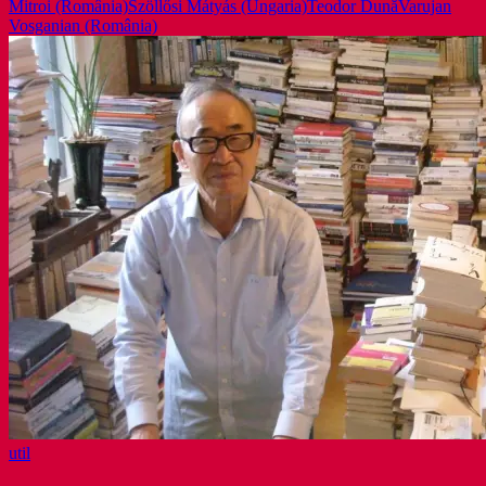
Mitroi (România)
Szöllősi Mátyás (Ungaria)
Teodor Dună
Varujan
Vosganian (România)
util