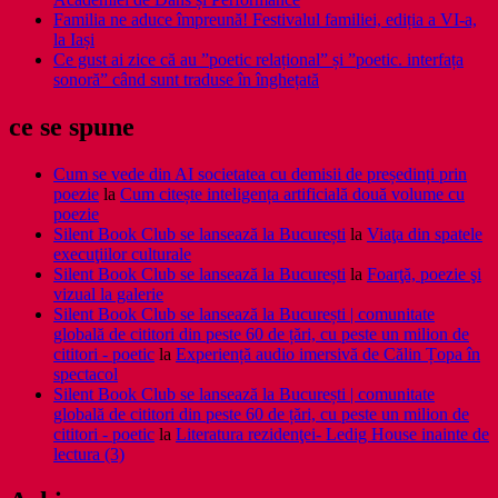
Familia ne aduce împreună! Festivalul familiei, ediția a VI-a,
la Iași
Ce gust ai zice că au ”poetic relațional” și ”poetic. interfața
sonoră” când sunt traduse în înghețată
ce se spune
Cum se vede din AI societatea cu demisii de președinți prin
poezie
la
Cum citește inteligența artificială două volume cu
poezie
Silent Book Club se lansează la București
la
Viaţa din spatele
execuţiilor culturale
Silent Book Club se lansează la București
la
Foarţă, poezie şi
vizual la galerie
Silent Book Club se lansează la București | comunitate
globală de cititori din peste 60 de țări, cu peste un milion de
cititori - poetic
la
Experiență audio imersivă de Călin Țopa în
spectacol
Silent Book Club se lansează la București | comunitate
globală de cititori din peste 60 de țări, cu peste un milion de
cititori - poetic
la
Literatura rezidenţei- Ledig House inainte de
lectura (3)