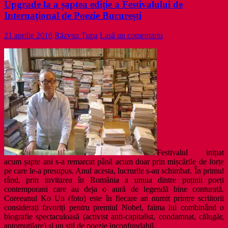
Upgrade la a șaptea ediție a Festivalului de
Internațional de Poezie București
21 aprilie 2016
Răzvan Țupa
Lasă un comentariu
Festivalul inițiat
acum șapte ani s-a remarcat până acum doar prin mișcările de forțe
pe care le-a presupus. Anul acesta, lucrurile s-au schimbat. În primul
rând, prin invitarea în România a unuia dintre puținii poeți
contemporani care au deja o aură de legendă bine conturată.
Coreeanul Ko Un (foto) este în fiecare an numit printre scriitorii
considerați favoriți pentru premiul Nobel, faima lui combinând o
biografie spectaculoasă (activist anti-capitalist, condamnat, călugăr,
automutilare) și un stil de poezie inconfundabil.