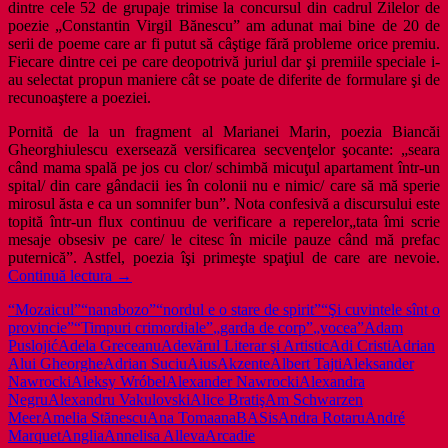
dintre cele 52 de grupaje trimise la concursul din cadrul Zilelor de
poezie „Constantin Virgil Bănescu” am adunat mai bine de 20 de
serii de poeme care ar fi putut să câştige fără probleme orice premiu.
Fiecare dintre cei pe care deopotrivă juriul dar şi premiile speciale i-
au selectat propun maniere cât se poate de diferite de formulare şi de
recunoaştere a poeziei.
Pornită de la un fragment al Marianei Marin, poezia Biancăi
Gheorghiulescu exersează versificarea secvenţelor şocante: „seara
când mama spală pe jos cu clor/ schimbă micuţul apartament într-un
spital/ din care gândacii ies în colonii nu e nimic/ care să mă sperie
mirosul ăsta e ca un somnifer bun”. Nota confesivă a discursului este
topită într-un flux continuu de verificare a reperelor„tata îmi scrie
mesaje obsesiv pe care/ le citesc în micile pauze când mă prefac
puternică”. Astfel, poezia îşi primeşte spaţiul de care are nevoie.
Sezon
Continuă lectura
→
de
“Mozaicul”
“nanabozo”
“nordul e o stare de spirit”
“Şi cuvintele sînt o
festivaluri
provincie”
“Timpuri crimordiale”
„garda de corp”
„vocea”
Adam
de
Puslojić
Adela Greceanu
Adevărul Literar şi Artistic
Adi Cristi
Adrian
poezie
Alui Gheorghe
Adrian Suciu
Aius
Akzente
Albert Tajti
Aleksander
prin
Nawrocki
Aleksy Wróbel
Alexander Nawrocki
Alexandra
România
Negru
Alexandru Vakulovski
Alice Bratiş
Am Schwarzen
Meer
Amelia Stănescu
Ana Toma
anaBASis
Andra Rotaru
André
Marquet
Anglia
Annelisa Alleva
Arcadie