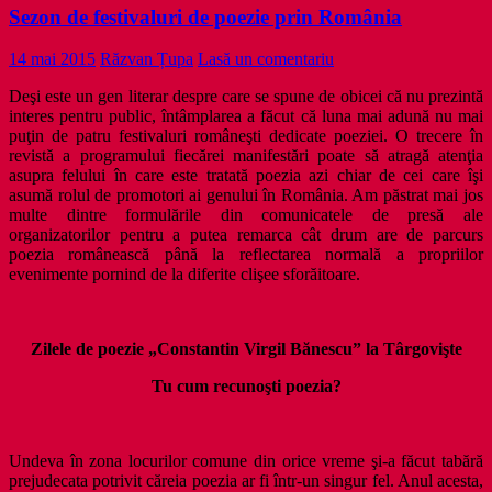
Sezon de festivaluri de poezie prin România
14 mai 2015
Răzvan Țupa
Lasă un comentariu
Deşi este un gen literar despre care se spune de obicei că nu prezintă
interes pentru public, întâmplarea a făcut că luna mai adună nu mai
puţin de patru festivaluri româneşti dedicate poeziei. O trecere în
revistă a programului fiecărei manifestări poate să atragă atenţia
asupra felului în care este tratată poezia azi chiar de cei care îşi
asumă rolul de promotori ai genului în România. Am păstrat mai jos
multe dintre formulările din comunicatele de presă ale
organizatorilor pentru a putea remarca cât drum are de parcurs
poezia românească până la reflectarea normală a propriilor
evenimente pornind de la diferite clişee sforăitoare.
Zilele de poezie „Constantin Virgil Bănescu” la Târgovişte
Tu cum recunoşti poezia?
Undeva în zona locurilor comune din orice vreme şi-a făcut tabără
prejudecata potrivit căreia poezia ar fi într-un singur fel. Anul acesta,