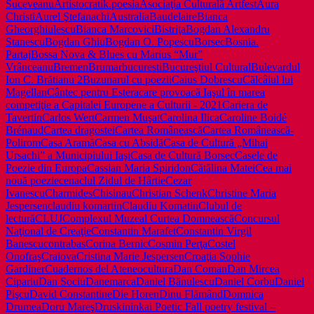
Suceveanu
Artistocratik.poesia
Asociaţia Culturală Artfest
Aura
Christi
Aurel Ştefanachi
Australia
Baudelaire
Bianca
Gheorghiulescu
Bianca Marcovici
Bistriţa
Bogdan Alexandru
Stanescu
Bogdan Ghiu
Bogdan O. Popescu
Borsec
Bosnia.
Partaj
Bossa Nova & Blues cu Marius “Mur”
Vrânceanu
Bremen
Brumar
bucuresti
Bucureştiul Cultural
Bulevardul
Ion C. Brătianu 2
Buzunarul cu poezii
Caius Dobrescu
Călcâiul lui
Magellan
Cântec pentru Estera
care provoacă Iaşul în marea
competiţie a Capitalei Europene a Culturii - 2021
Cariera de
Tavertin
Carlos Wert
Carmen Muşat
Carolina Ilica
Caroline Boidé
Brénaud
Cartea dragostei
Cartea Românească
Cartea Românească-
Polirom
Casa Aramă
Casa cu Absidă
Casa de Cultură „Mihai
Ursachi” a Municipiului Iaşi
Casa de Cultură Borsec
Casele de
Poezie din Europa
Cassian Maria Spiridon
Cătălina Matei
Cea mai
nouă poezie
cenaclul Zidul de Hârtie
Cezar
Ivanescu
Charmides
Chisinau
Christian Schenk
Christine Maria
Jespersen
claudiu komartin
Claudiu Komatin
Clubul de
lectură
CLUJ
Complexul Muzeal Curtea Domnească
Concursul
Naţional de Creaţie
Constantin Marafet
Constantin Virgil
Banescu
contrabas
Corina Bernic
Cosmin Perţa
Costel
Onofraş
Craiova
Cristina Marie Jespersen
Croaţia Sophie
Gardiner
Cuadernos del Ateneo
cultura
Dan Coman
Dan Mircea
Cipariu
Dan Sociu
Danemarca
Daniel Bănulescu
Daniel Corbu
Daniel
Pişcu
David Constantine
Die Horen
Dinu Flămând
Domnica
Drumea
Doru Mareş
Druskininkai Poetic Fall poetry festival –