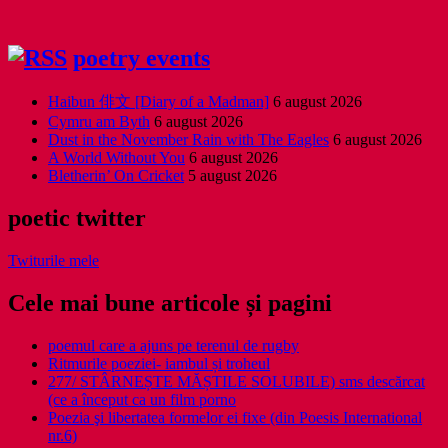
poetry events
Haibun 俳文 [Diary of a Madman]
6 august 2026
Cymru am Byth
6 august 2026
Dust in the November Rain with The Eagles
6 august 2026
A World Without You
6 august 2026
Bletherin’ On Cricket
5 august 2026
poetic twitter
Twiturile mele
Cele mai bune articole și pagini
poemul care a ajuns pe terenul de rugby
Ritmurile poeziei- iambul și troheul
277/ STÂRNEȘTE MĂȘTILE SOLUBILE) sms descărcat
(ce a început ca un film porno
Poezia şi libertatea formelor ei fixe (din Poesis International
nr.6)