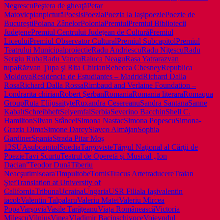
Negrescu
Peştera de gheaţă
Petar
Matovic
pian
pictură
Poesis
Poezia
Poezia la Iaşi
poezie
Poezie de
Bucureşti
Poiana Zânelor
Polonia
Premiul
Premiul Bibliotecii
Judeţene
Premiul Centrului Judeţean de Cultură
Premiul
Liceului
Premiul Observator Cultural
Premiul Subcapitol
Premiul
Teatrului Municipal
proiectie
Radu Andriescu
Radu Niţescu
Radu
Sergiu Ruba
Radu Vancu
Raluca Neagu
Rasa Yatra
razvan
tupa
Răzvan Ţupa şi Rita Chirian
Rebecca Chesney
Republica
Moldova
Residencia de Estudiantes – Madrid
Richard Dalla
Rosa
Richard Dalla Rossa
Rimbaud and Verlaine Foundation –
Londra
rita chirian
Robert Şerban
Romania
Romania literara
Romaqua
Group
Ruta Elijosaityte
Ruxandra Cesereanu
Sandra Santana
Sanne
Kabalt
Schreibheft
Selyemfal
Serbia
Severino Bacchin
Shell C.
Hamilton
Silvan Stâncel
Simona Nastac
Simona Popescu
Simona-
Grazia Dima
Simone Darcy
Slavco Almăjan
Sophia
Gardiner
Spania
Strada Pitar Moş
12
SUA
subcapitol
Suedia
Targoviste
Târgul Naţional al Cărţii de
Poezie
Tavi Scurtu
Teatrul de Operetă şi Musical „Ion
Dacian”
Teodor Dună
Tiberiu
Neacşu
timisoara
Timpul
tobe
Tomis
Tracus Arte
traducere
Traian
Ştef
Translation at University of
California
Tribuna
Ucraina
Ungaria
USR Filiala Iaşi
valentin
iacob
Valentin Talpalaru
Valeriu Matei
Valeriu Mircea
Popa
Varşovia
Vasile Tarâţeanu
Viața Românească
Victoria
Milescu
Vilnius
Vinea
Vladimir Bacinschi
voce
Voievodul