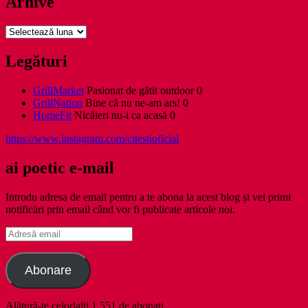
Arhive
Arhive
Legături
GrillMarket
Pasionat de gătit outdoor 0
GrillNation
Bine că nu ne-am ars! 0
HomeFit
Nicăieri nu-i ca acasă 0
https://www.instagram.com/citestioficial
ai poetic e-mail
Introdu adresa de email pentru a te abona la acest blog și vei primi
notificări prin email când vor fi publicate articole noi.
Adresă
email
Abonare
Alătură-te celorlalți 1.551 de abonați.