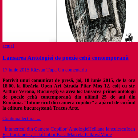
actual
Lansarea Antologiei de poezie cehă contemporană
17 iunie 2015
Răzvan Țupa
Un comentariu
Potrivit unui comunicat de presă, joi, 18 iunie 2015, de la ora
18.00, la librăria Open Art (strada Pitar Moş 12, col
ț
cu str.
Arthur Verona, Bucure
ș
ti) va avea loc lansarea primei antologii
de poezie cehă contemporană din ultimii 25 de ani din
România. ”Întunericul din camera copiilor” a apărut de curând
la editura bucure
ș
teană Tracus Arte.
Lansarea
Continuă lectura
→
Antologiei
"Întunericul din Camera Copiilor"
Antologie
Helliana Ianculescu
Ioan
de
Es. Pop
Janele z Liků
Lubor Kasal
Marcela Pátková
Marie
poezie