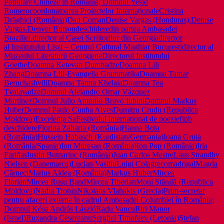
Populare Chineze în România; Domnul Yesid
Romero
coordonatoarea Proiectelor Internaționale
Cristina
Drăghici (România)
Dan Coman
Denise Vargas (Honduras).
Denise
Vargas.
Denver Butson
deschidere
din partea Ambasadei
Braziliei.
director al Casei Scriitorilor din Georgia
director
al Institutului Liszt – Centrul Cultural Maghiar București
director al
Muzeului Literaturii Georgiene
Directorul Institutului
Goethe
Doamna Ketevan Dumbadze
Doamna Lili
Zhang
Doamna Lili-Evangelia Grammatika
Doamna Tamar
Beruchashvili
Doamna Tamta Khelaia
Doamna Tea
Tvalavadze
Domnul Alejandro Omar Vázquez
Martínez
Domnul Julio Antonio Bravo Iubini
Domnul Markus
Huber
Domnul Paulo Cunha Alves
Dumitru Crudu (Republica
Moldova)
Excelența Sa
Festivalul international de poezie
fipb
deschidere
Florina Zaharia (România)
Hanna Bota
(România)
Hussein Habasch (Kurdistan/Germania)
Ioana Gruia
(România/Spania)
Ion Mureșan (România)
Ion Pop (România)
Iria
Fariñas
Iustin Butnariuc (România)
Juan Carlos Mestre
Laus Strandby
Nielsen (Danemarca)
Lucian Vasiliu
Luigi Colagreco
madrigal
Magda
Cârneci
Marius Aldea (România)
Markus Huber
Mircea
Florian
Mircea Rusu Band
Mircea Tiberian
Moni Stănilă (Republica
Moldova)
Nadia Trohin
Nikolaos Vlahakis (Grecia)
Prim-secretar
pentru afaceri externe în cadrul Ambasadei Columbiei în România;
Domnul Kósa András László
Radu Vancu
Riri Manor
(Israel)
Ruxandra Cesereanu
Serghei Timofeev (Letonia)
Ștefan