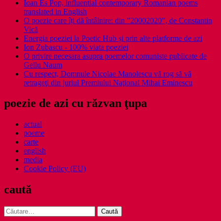
Ioan Es Pop, influential contemporary Romanian poems
translated in English
O poezie care îți dă întâlnire: din ”20002020”, de Constantin
Vică
Energia poeziei la Poetic Hub și prin alte platforme de azi
Ion Zubascu - 100% viata poeziei
O privire necesara asupra poemelor comuniste publicate de
Gellu Naum
Cu respect, Domnule Nicolae Manolescu vă rog să vă
retrageţi din juriul Premiului Naţional Mihai Eminescu
poezie de azi cu răzvan ţupa
actual
poeme
carte
english
media
Cookie Policy (EU)
caută
Caută
după: