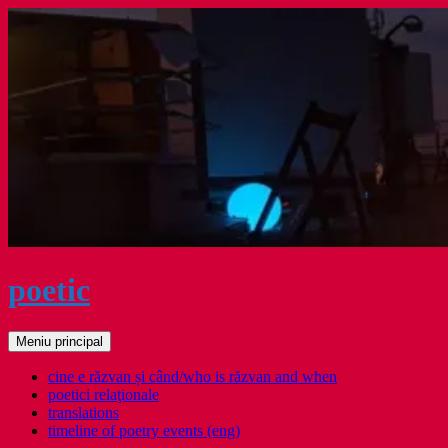
Sari
la
conținut
poetic
Caută
Meniu principal
cine e răzvan și când/who is răzvan and when
poetici relaţionale
translations
timeline of poetry events (eng)