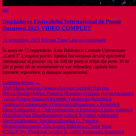
util
Deschiderea Festivalului Internațional de Poezie
București 2025 VIDEO COMPLET
16 septembrie 2025
Răzvan Țupa
Lasă un comentariu
În seara de 15 septembrie, Aula Bibliotecii Centrale Universitare
„Carol I” a respirat poetic. Spațiul bucureștean devine epicentrul
internațional al poeziei vii, cu 200 de poeți și artiști din peste 30 de
țări și peste 60 de evenimente ce vor reînsufleți capitala între
torentele septembrie și dialogul septentrional.
Deschiderea
Continuă lectura
→
Festivalului
Abel Muria Soriano (Spania)
Acoyani Guzmán Bárcena
Internațional
(Mexic/Spania)
Adrian Popescu (România)
Adriana Hoyos
Alexandra
de
Nicod (Elveția/Spania)
Alexandru Vakulovski (Republica
Poezie
Moldova)
Ambasadoare a Georgiei
Ambasadoare a Republicii
București
Elene
Ambasador al Chile
Ambasador al Portugaliei
Amelia Stănescu
2025
(România)
Ana Blandiana
atașat cultural în cadrul Ambasadei
VIDEO
Mexicului
Beatrice Trocinescu
Bogdan O. Popescu
COMPLET
(România)
bucuresti
Călin-Andrei Mihăilescu
Cheng Yong
(China)
Clyo Mendoza
Consilier în cadrul Ambasadei Republicii