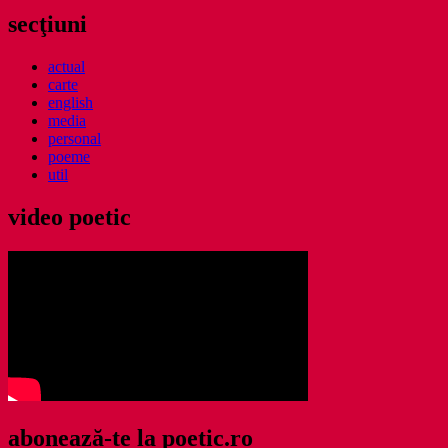
secţiuni
actual
carte
english
media
personal
poeme
util
video poetic
abonează-te la poetic.ro