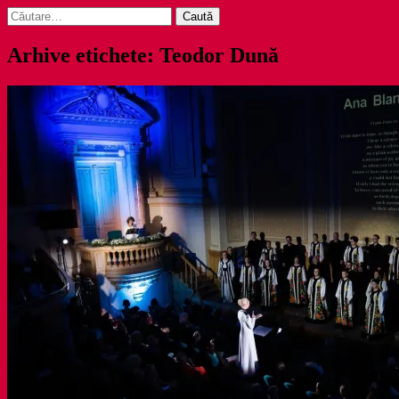
Caută
după:
Arhive etichete: Teodor Dună