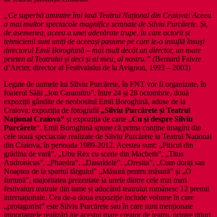
„Ce superbă amintire îmi lasă Teatrul Național din Craiova! Aceea
a mai multor spectacole magnifice semnate de Silviu Purcărete. Și,
de asemenea, aceea a unei adevărate trupe, în care actorii și
tehnicienii sunt uniți de aceeași pasiune pe care le-o insuflă însuși
directorul Emil Boroghină – mai mult decât un director, un mare
prieten al Teatrului și deci și al meu, al nostru.” (
Bernard Faivre
d’Arcier, director al Festivalului de la Avignon, 1993 – 2003)
Legate de numele lui Silviu Purcărete, în FNT vor fi organizate, în
foaierul Sălii „Ion Caramitru”, între 24 și 28 octombrie, două
expoziții gândite de neobositul Emil Boroghină, aduse de la
Craiova: expoziția de fotografii
„Silviu Purcărete și Teatrul
Național Craiova”
și expoziția de carte „
Cu și despre Silviu
Purcărete
”. Emil Boroghină spune că prima conține imagini din
cele nouă spectacole realizate de Silviu Purcărete la Teatrul Național
din Craiova, în perioada 1989-2012. Acestea sunt: „Piticul din
grădina de vară”, „Ubu Rex cu scene din Macbeth”, „Titus
Andronicus”, „Phaedra”, „Danaidele”, „Orestia”, „Cum doriți sau
Noaptea de la spartul târgului” „Măsură pentru măsură” și „O
furtună”, majoritatea prezentate la unele dintre cele mai mari
festivaluri teatrale din lume și aducând teatrului românesc 12 premii
internaționale. Cea de-a doua expoziție include volume în care
„protagonist” este Silviu Purcărete sau în care sunt menționate
importantele realizări ale acestui mare creator de teatru, printre titluri