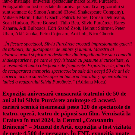
într-o instalație, universul spectacular marca Silviu Purcărete.
Fotografiile au fost selectate din arhiva personală a regizorului și
sunt semnate de Simon Annand (Royal Shakespeare Company),
Mihaela Marin, Iulian Ursachi, Patrick Fabre, Dorian Delureanu,
Sean Hudson, Pierre Borasci, Thilo Beu, Silviu Purcărete, Rareș
Zaharia, Adi Bulboacă, Eöri-Szabó Zsolt, Helmut Stürmer, Peter
Uhan, Aki Tanaka, Petru Cojocaru, Aoi Itoh, Nicu Cherciu.
„În fiecare spectacol, Silviu Purcărete creează impresionante galerii
de tablouri, din juxtapuneri de umbre și lumini. Maestru al
clarobscurului și pictor al destinelor din tragedii antice sau comedii
shakespeariene, pe care le (re)vizitează cu pasiune și curiozitate, el
se aseamănă unui colecționar de frumusețe. Expoziția este, dincolo
de recuperarea memoriei spectacolelor sale din acești 50 de ani de
carieră, ocazia să redescoperim bucuria teatrului și generozitatea
ludică a regizorului Silviu Purcărete.”
(Adriana Moca).
Expoziția aniversară consacrată teatrului de 50 de
ani al lui Silviu Purcărete amintește că această
carieră scenică însumează peste 120 de spectacole de
teatru, operă, teatru de păpuși sau film. Vernisată la
Craiova în mai 2024, la Centrul „Constantin
Brâncuși” – Muzeul de Artă, expoziția a fost vizitată
de peste 4.500 de persoane. În FNT, expoziția poate