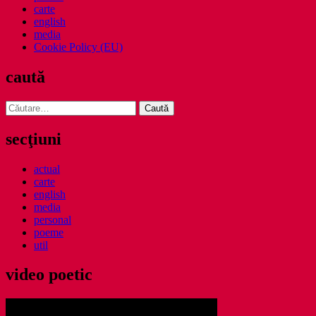
carte
english
media
Cookie Policy (EU)
caută
Caută
după:
secţiuni
actual
carte
english
media
personal
poeme
util
video poetic