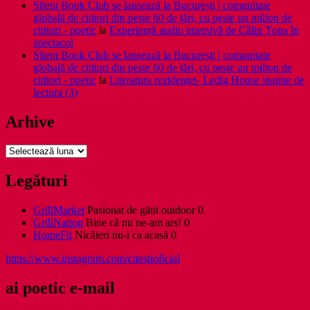
Silent Book Club se lansează la București | comunitate
globală de cititori din peste 60 de țări, cu peste un milion de
cititori - poetic
la
Experiență audio imersivă de Călin Țopa în
spectacol
Silent Book Club se lansează la București | comunitate
globală de cititori din peste 60 de țări, cu peste un milion de
cititori - poetic
la
Literatura rezidenţei- Ledig House inainte de
lectura (3)
Arhive
Arhive
Legături
GrillMarket
Pasionat de gătit outdoor 0
GrillNation
Bine că nu ne-am ars! 0
HomeFit
Nicăieri nu-i ca acasă 0
https://www.instagram.com/citestioficial
ai poetic e-mail