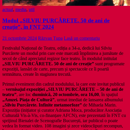
actual
,
media
,
util
Modul „SILVIU PURCĂRETE. 50 de ani de
creație”, în FNT 2024
21 octombrie 2024
Răzvan Țupa
Lasă un comentariu
Festivalul Național de Teatru, ediția a 34-a, dedică lui Silviu
Purcărete un modul prin care este marcată împlinirea a jumătate de
secol de când apreciatul regizor face teatru. În modulul intitulat
„SILVIU PURCĂRETE. 50 de ani de creație”
sunt programate
expoziții, lansări de carte, precum și spectacole ce îi poartă
semnătura, create în stagiunea trecută.
Primul eveniment din cadrul modulului, la care este invitat publicul
–
vernisajul
expoziției
„
SILVIU PURCĂRETE – 50 de ani de
teatru”
, are loc
duminică, 20 octombrie, ora 16,00
, în spațiul
„
Amzei. Piața de Cultură”
, urmat imediat de lansarea albumului
„Silviu Purcărete. Infinite metamorfoze”
de Mihaela Marin.
Expoziția (inițiator și curator Adriana Moca, producător Asociația
Culturală Vis-à-Vis, co-finanțare AFCN), este prezentată în FNT cu
sprijinul Bienalei de Scenografie București, iar publicul o poate
vedea în format video. 108 imagini și zece videoclipuri recompun,