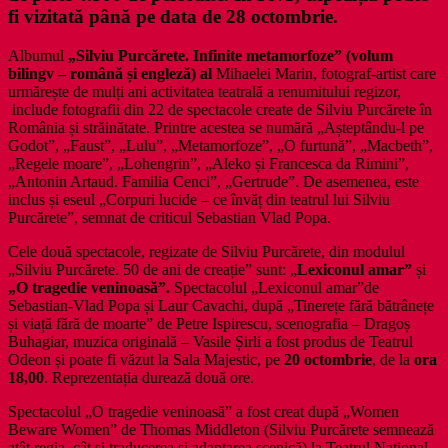
fi vizitată până pe data de 28 octombrie.
Albumul
„Silviu Purcărete. Infinite metamorfoze” (volum
bilingv – română și engleză) al
Mihaelei Marin, fotograf-artist care
urmărește de mulți ani activitatea teatrală a renumitului regizor,
include fotografii din 22 de spectacole create de Silviu Purcărete în
România și străinătate. Printre acestea se numără „Așteptându-l pe
Godot”, „Faust”, „Lulu”, „Metamorfoze”, „O furtună”, „Macbeth”,
„Regele moare”, „Lohengrin”, „Aleko și Francesca da Rimini”,
„Antonin Artaud. Familia Cenci”, „Gertrude”. De asemenea, este
inclus și eseul „Corpuri lucide – ce învăț din teatrul lui Silviu
Purcărete”, semnat de criticul Sebastian Vlad Popa.
Cele două spectacole, regizate de Silviu Purcărete, din modulul
„Silviu Purcărete. 50 de ani de creație” sunt: „
Lexiconul amar”
și
„O tragedie veninoasă”.
Spectacolul „Lexiconul amar”de
Sebastian-Vlad Popa și Laur Cavachi, după „Tinerețe fără bătrânețe
și viață fără de moarte” de Petre Ispirescu, scenografia – Dragoș
Buhagiar, muzica originală – Vasile Șirli a fost produs de Teatrul
Odeon și poate fi văzut la Sala Majestic, pe
20 octombrie
, de la
ora
18,00
. Reprezentația durează două ore.
Spectacolul „O tragedie veninoasă” a fost creat după „Women
Beware Women” de Thomas Middleton (Silviu Purcărete semnează
atât regia, cât și traducerea și adaptarea scenică) la Teatrul Național