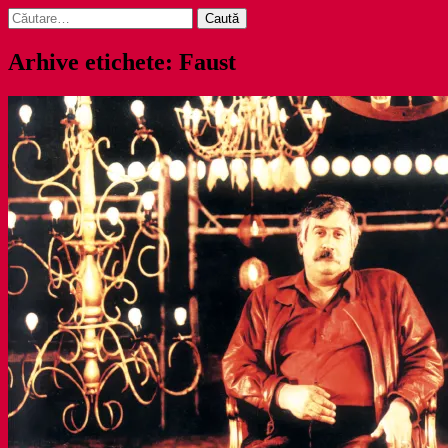
Caută
după:
Arhive etichete: Faust