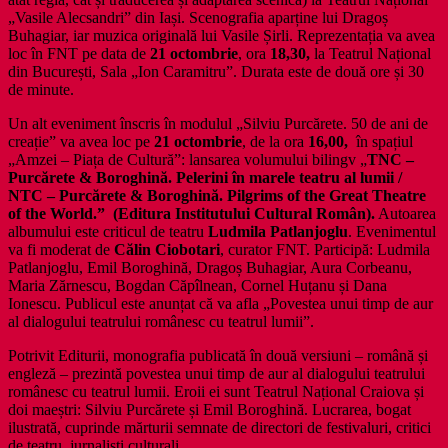
„Vasile Alecsandri” din Iași. Scenografia aparține lui Dragoș
Buhagiar, iar muzica originală lui Vasile Șirli. Reprezentația va avea
loc în FNT pe data de
21 octombrie
, ora
18,30,
la Teatrul Național
din București, Sala „Ion Caramitru”. Durata este de două ore și 30
de minute.
Un alt eveniment înscris în modulul „Silviu Purcărete. 50 de ani de
creație” va avea loc pe
21 octombrie
, de la ora
16,00,
în spațiul
„Amzei – Piața de Cultură”: lansarea volumului bilingv „
TNC –
Purcărete & Boroghină. Pelerini în marele teatru al lumii /
NTC – Purcărete & Boroghină. Pilgrims of the Great Theatre
of the World.”
(Editura Institutului Cultural Român).
Autoarea
albumului este criticul de teatru
Ludmila Patlanjoglu
. Evenimentul
va fi moderat de
Călin Ciobotari
, curator FNT. Participă: Ludmila
Patlanjoglu, Emil Boroghină, Dragoș Buhagiar, Aura Corbeanu,
Maria Zărnescu, Bogdan Căpîlnean, Cornel Huțanu și Dana
Ionescu. Publicul este anunțat că va afla „Povestea unui timp de aur
al dialogului teatrului românesc cu teatrul lumii”.
Potrivit Editurii, monografia publicată în două versiuni – română și
engleză – prezintă povestea unui timp de aur al dialogului teatrului
românesc cu teatrul lumii. Eroii ei sunt Teatrul Național Craiova și
doi maeștri: Silviu Purcărete și Emil Boroghină. Lucrarea, bogat
ilustrată, cuprinde mărturii semnate de directori de festivaluri, critici
de teatru, jurnaliști culturali.