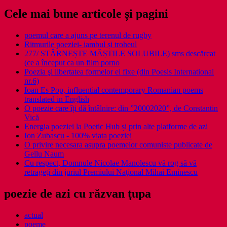
Cele mai bune articole și pagini
poemul care a ajuns pe terenul de rugby
Ritmurile poeziei- iambul și troheul
277/ STÂRNEȘTE MĂȘTILE SOLUBILE) sms descărcat
(ce a început ca un film porno
Poezia şi libertatea formelor ei fixe (din Poesis International
nr.6)
Ioan Es Pop, influential contemporary Romanian poems
translated in English
O poezie care îți dă întâlnire: din ”20002020”, de Constantin
Vică
Energia poeziei la Poetic Hub și prin alte platforme de azi
Ion Zubascu - 100% viata poeziei
O privire necesara asupra poemelor comuniste publicate de
Gellu Naum
Cu respect, Domnule Nicolae Manolescu vă rog să vă
retrageţi din juriul Premiului Naţional Mihai Eminescu
poezie de azi cu răzvan ţupa
actual
poeme