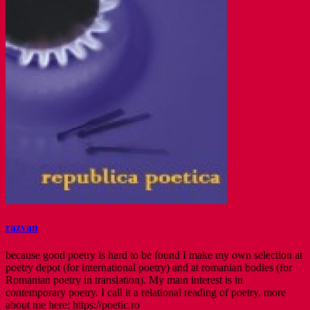
razvan
because good poetry is hard to be found I make my own selection at
poetry depot (for international poetry) and at romanian bodies (for
Romanian poetry in translation). My main interest is in
contemporary poetry. I call it a relational reading of poetry. more
about me here: https://poetic.ro