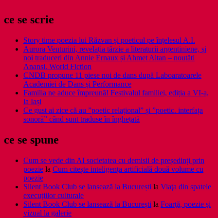
ce se scrie
Story time poezia lui Răzvan și poeticul pe înțelesul A.I.
Aurora Venturini, revelația târzie a literaturii argentiniene, și
noi traduceri din Annie Ernaux și Ahmet Altan – noutăți
Anansi. World Fiction
CNDB propune 11 piese noi de dans după Laboaratoarele
Academiei de Dans și Performance
Familia ne aduce împreună! Festivalul familiei, ediția a VI-a,
la Iași
Ce gust ai zice că au ”poetic relațional” și ”poetic. interfața
sonoră” când sunt traduse în înghețată
ce se spune
Cum se vede din AI societatea cu demisii de președinți prin
poezie
la
Cum citește inteligența artificială două volume cu
poezie
Silent Book Club se lansează la București
la
Viaţa din spatele
execuţiilor culturale
Silent Book Club se lansează la București
la
Foarţă, poezie şi
vizual la galerie