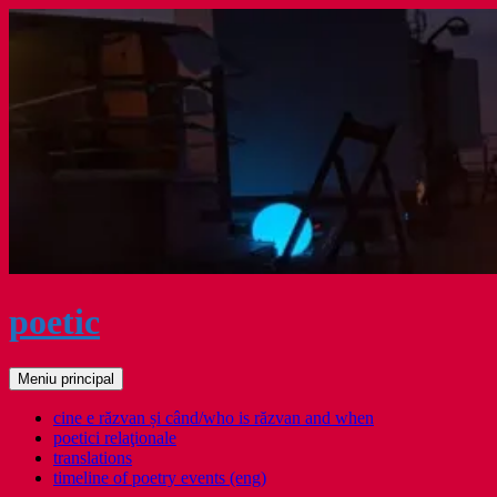
Sari
la
conținut
poetic
Caută
Meniu principal
cine e răzvan și când/who is răzvan and when
poetici relaţionale
translations
timeline of poetry events (eng)