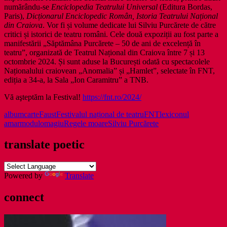
numărându-se
Enciclopedia Teatrului Universal
(Editura Bordas,
Paris),
Dicționarul Enciclopedic Român, Istoria Teatrului Național
din Craiova
. Vor fi și volume dedicate lui Silviu Purcărete de către
critici și istorici de teatru români. Cele două expoziții au fost parte a
manifestării „Săptămâna Purcărete – 50 de ani de excelență în
teatru”, organizată de Teatrul Național din Craiova între 7 și 13
octombrie 2024. Și sunt aduse la București odată cu spectacolele
Naționalului craiovean „Anomalia” și „Hamlet”, selectate în FNT,
ediția a 34-a, la Sala „Ion Caramitru” a TNB.
Vă aşteptăm la Festival!
https://fnt.ro/2024/
album
carte
Faust
Festivalul național de teatru
FNT
lexiconul
amar
modul
omagiu
Regele moare
Silviu Purcărete
translate poetic
Powered by
Translate
connect