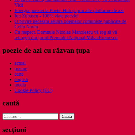
Vică
Energia poeziei la Poetic Hub și prin alte platforme de azi
Ion Zubascu - 100% viata poeziei
O privire necesara asupra poemelor comuniste publicate de
Gellu Naum
Cu respect, Domnule Nicolae Manolescu vă rog să vă
retrageţi din juriul Premiului Naţional Mihai Eminescu
poezie de azi cu răzvan ţupa
actual
poeme
carte
english
media
Cookie Policy (EU)
caută
Caută
după:
secţiuni