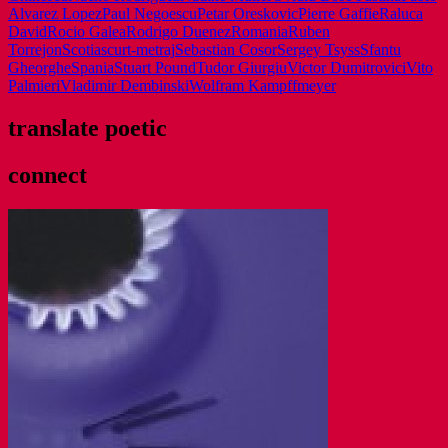
Alvarez Lopez
Paul Negoescu
Petar Oreskovic
Pierre Gaffie
Raluca
David
Rocio Galea
Rodrigo Duenez
Romania
Ruben
Torrejon
Scotia
scurt-metraj
Sebastian Cosor
Sergey Tsyss
Sfantu
Gheorghe
Spania
Stuart Pound
Tudor Giurgiu
Victor Dumitrovici
Vito
Palmieri
Vladimir Dembinski
Wolfram Kampffmeyer
translate poetic
connect