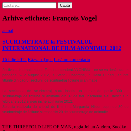
Caută
după:
Arhive etichete: François Vogel
actual
SCURTMETRAJE la FESTIVALUL
INTERNATIONAL DE FILM ANONIMUL 2012
16 iulie 2012
Răzvan Țupa
Lasă un comentariu
Festivalul International de Film Independent ANONIMUL, ce se va desfasura in
perioada 6-12 august 2012, la Sfantu Gheorghe, in Delta Dunarii, anunta
titlurile din cadrul sectiunii de scurtmetraj fictiune si animatie:
La sectiunea de scurtmetraj, s-au inscris un numar de peste 300 de
scurtmetraje de fictiune si animatie din 37 de tari. Inscrierile s-au deschis in
februarie 2012 si s-au incheiat in iunie 2012.
Selectia realizata de criticul de film Irina-Margareta Nistor cuprinde 30 de
scurtmetraje de fictiune si respectiv 20 de scurtmetraje de animatie.
THE THREEFOLD LIFE OF MAN, regia Johan Andren, Suedia/