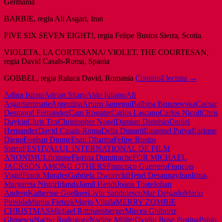
Germania
BARBIE, regia Ali Asgari, Iran
FIVE SIX SEVEN EIGHT!, regia Felipe Bustos Sierra, Scotia
VIOLETA, LA CORTESANA/ VIOLET, THE COURTESAN,
regia David Casals-Roma, Spania
SCURTM
GOBBEL, regia Raluca David, Romania
Continuă lectura
→
la
Adina Istrate
Adrian Sitaru
Aldo Iuliano
Ali
FESTIVA
Asgari
animatie
Argentina
Arturo Jauregui
Balbina Bruszewska
Caesar
INTERN
Desmond Fernandez
Cam Rossiter
Carlos Lascano
Carlos Nicoll
Chris
DE
Daykin
Chris Tex
Christopher Nagel
Damian Dionisio
Daniel
FILM
Hernandez
David Casals-Roma
Delta Dunarii
Emanuel Parvu
Enrique
ANONIM
Diego
Eoghan Dunne
Esau Dharma
Felipe Bustos
2012
Sierra
FESTIVALUL INTERNATIONAL DE FILM
ANONIMUL
fictiune
Florina Dumitrache
FOR MICHAEL
JACKSON AMONG OTHERS
Francisco Guerrero
François
Vogel
Frank Morales
Gabriela Dworecki
Henri Desaunay
Iran
Irina-
Margareta Nistor
Irlanda
Jamil Hendi
Joana Toste
Johan
Andren
Katherine Goellner
Liviu Sandulescu
Mar Delgado
Mario
Piredda
Marius Fietzek
Marjo Viitala
MERRY ZOMBIE
CHRISTMAS
Michael Rittmansberger
Mircea Ghibortz
Ghinescu
Nacho Rodriguez
Nadine Müller
Ovidiu Bose Pastina
Pablo