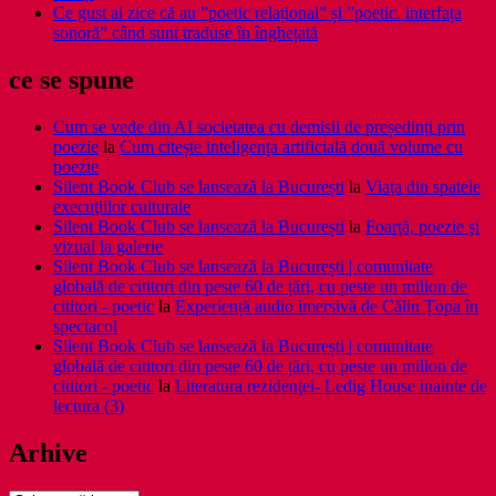
Ce gust ai zice că au ”poetic relațional” și ”poetic. interfața
sonoră” când sunt traduse în înghețată
ce se spune
Cum se vede din AI societatea cu demisii de președinți prin
poezie
la
Cum citește inteligența artificială două volume cu
poezie
Silent Book Club se lansează la București
la
Viaţa din spatele
execuţiilor culturale
Silent Book Club se lansează la București
la
Foarţă, poezie şi
vizual la galerie
Silent Book Club se lansează la București | comunitate
globală de cititori din peste 60 de țări, cu peste un milion de
cititori - poetic
la
Experiență audio imersivă de Călin Țopa în
spectacol
Silent Book Club se lansează la București | comunitate
globală de cititori din peste 60 de țări, cu peste un milion de
cititori - poetic
la
Literatura rezidenţei- Ledig House inainte de
lectura (3)
Arhive