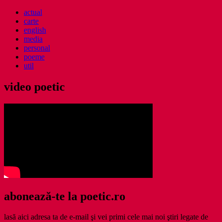
actual
carte
english
media
personal
poeme
util
video poetic
abonează-te la poetic.ro
lasă aici adresa ta de e-mail şi vei primi cele mai noi ştiri legate de