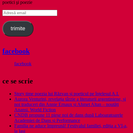
poetici şi poezie
Adresă
email
trimite
facebook
facebook
ce se scrie
Story time poezia lui Răzvan și poeticul pe înțelesul A.I.
Aurora Venturini, revelația târzie a literaturii argentiniene, și
noi traduceri din Annie Ernaux și Ahmet Altan – noutăți
Anansi. World Fiction
CNDB propune 11 piese noi de dans după Laboaratoarele
Academiei de Dans și Performance
Familia ne aduce împreună! Festivalul familiei, ediția a VI-a,
la Iași