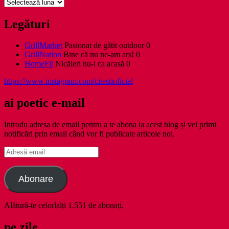
Arhive
Legături
GrillMarket
Pasionat de gătit outdoor 0
GrillNation
Bine că nu ne-am ars! 0
HomeFit
Nicăieri nu-i ca acasă 0
https://www.instagram.com/citestioficial
ai poetic e-mail
Introdu adresa de email pentru a te abona la acest blog și vei primi
notificări prin email când vor fi publicate articole noi.
Adresă
email
Abonare
Alătură-te celorlalți 1.551 de abonați.
pe zile