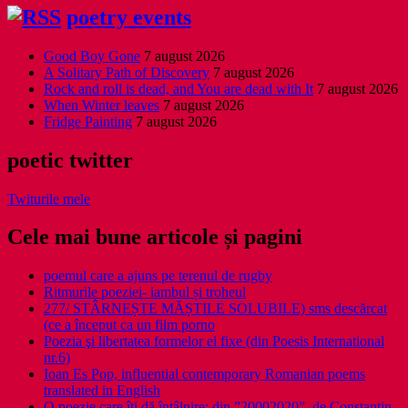
poetry events
Good Boy Gone
7 august 2026
A Solitary Path of Discovery
7 august 2026
Rock and roll is dead, and You are dead with It
7 august 2026
When Winter leaves
7 august 2026
Fridge Painting
7 august 2026
poetic twitter
Twiturile mele
Cele mai bune articole și pagini
poemul care a ajuns pe terenul de rugby
Ritmurile poeziei- iambul și troheul
277/ STÂRNEȘTE MĂȘTILE SOLUBILE) sms descărcat
(ce a început ca un film porno
Poezia şi libertatea formelor ei fixe (din Poesis International
nr.6)
Ioan Es Pop, influential contemporary Romanian poems
translated in English
O poezie care îți dă întâlnire: din ”20002020”, de Constantin