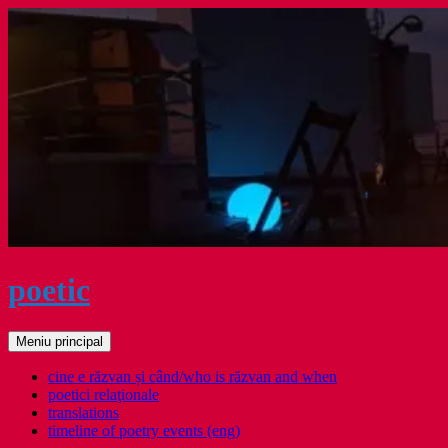
Sari
la
conținut
poetic
Caută
Meniu principal
cine e răzvan și când/who is răzvan and when
poetici relaţionale
translations
timeline of poetry events (eng)