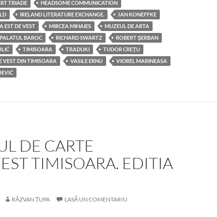
RT TRIADE
HEADSOME COMMUNICATION
LD
IRELAND LITERATURE EXCHANGE.
JAN KONEFFKE
LA EST DE VEST
MIRCEA MIHAIES
MUZEUL DE ARTA
PALATUL BAROC
RICHARD SWARTZ
ROBERT ŞERBAN
LIĆ
TIMISOARA
TRADUKI
TUDOR CREŢU
E VEST DIN TIMISOARA
VASILE ERNU
VIOREL MARINEASA
JEVIĆ
UL DE CARTE
ST TIMISOARA. EDITIA
RĂZVAN ȚUPA
LASĂ UN COMENTARIU