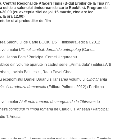
 Centrul Regional de Afaceri Timis (B-dul Eroilor de la Tisa nr.
a editie a salonului timisorean de carte Bookfest.
Program de
00-20.00 (cu exceptia zilei de joi, 15 martie, cind are loc
, la ora 12.00)
lor si al proiectiilor de film
rea Salonului de Carte BOOKFEST Timisoara, editia I, 2012
 volumului
Ultimul canibal. Jurnal de antropolog
(Cartea
de Hanna Bota / Participa: Cornel Ungureanu
blice din volume aparute in cadrul seriei „Prima data” (Editura Art)
Serban, Lavinia Balulescu, Radu Pavel Gheo
 cu economistul Daniel Daianu si lansarea volumului
Cind finanta
a si corodeaza democratia
(Editura Polirom, 2012) / Participa:
 volumelor
Atelierele romane de margele de la Tibiscvm
de
eza comicului in limba romana
de Claudiu T. Ariesan / Participa:
diu T. Ariesan