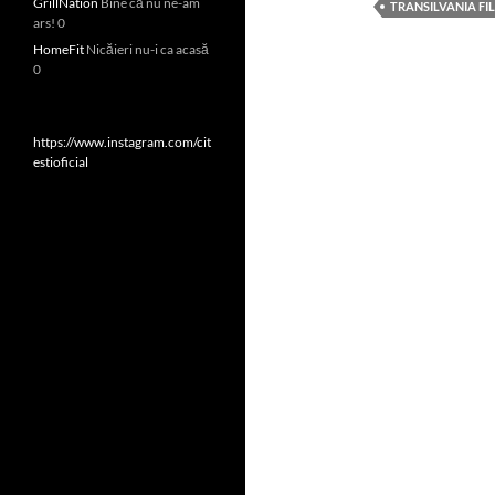
GrillNation
Bine că nu ne-am
TRANSILVANIA FI
ars! 0
HomeFit
Nicăieri nu-i ca acasă
0
https://www.instagram.com/cit
estioficial