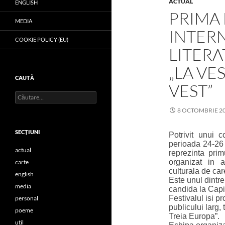
ACTUAL
ENGLISH
PRIMA 
MEDIA
INTER
COOKIE POLICY (EU)
LITERA
„LA VES
CAUTĂ
VEST”
Caută
după:
8 OCTOMBRIE 2
SECŢIUNI
Potrivit unui 
perioada 24-26 
actual
reprezinta prim
organizat in 
carte
culturala de car
english
Este unul dintr
media
candida la Capi
Festivalul isi p
personal
publicului larg, 
poeme
Treia Europa”.
util