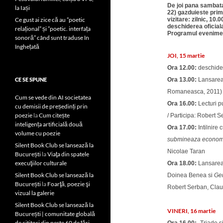
De joi pana sambata,
la Iași
22) gazduieste prim
Ce gust ai zice că au ”poetic
vizitare: zilnic, 10.
deschiderea oficiala
relațional” și ”poetic. interfața
Programul evenimente
sonoră” când sunt traduse în
înghețată
JOI, 15 martie
Ora 12.00:
deschide
CE SE SPUNE
Ora 13.00:
Lansarea
Romaneasca, 2011) 
Cum se vede din AI societatea
Ora 16.00:
Lecturi pu
cu demisii de președinți prin
poezie
la
Cum citește
/ Participa: Robert 
inteligența artificială două
Ora 17.00:
Intilnire
volume cu poezie
submineaza economi
Silent Book Club se lansează la
Nicolae Taran
București
la
Viaţa din spatele
execuţiilor culturale
Ora 18.00:
Lansarea
Silent Book Club se lansează la
Doinea Benea si
Gen
București
la
Foarţă, poezie şi
Robert Serban, Clau
vizual la galerie
Silent Book Club se lansează la
VINERI, 16 martie
București | comunitate globală
de cititori din peste 60 de țări,