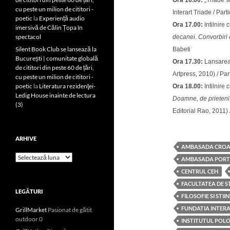
Ora 16.00:
„Triade si
cu peste un milion de cititori -
Interart Triade / Par
poetic
la
Experiență audio
Ora 17.00:
Intilnire
imersivă de Călin Țopa în
spectacol
decanei. Convorbiri
Silent Book Club se lansează la
Babeti
București | comunitate globală
Ora 17.30:
Lansarea
de cititori din peste 60 de țări,
Artpress, 2010) / Pa
cu peste un milion de cititori -
poetic
la
Literatura rezidenţei-
Ora 18.00:
Intilnire
Ledig House inainte de lectura
Doamne, de prieteni.
(3)
Editorial Rao, 2011)
ARHIVE
AMBASADA CROAT
Arhive
AMBASADA PORTU
CENTRUL CEH
FACULTATEA DE ST
LEGĂTURI
FILOSOFIE SI STI
FUNDATIA INTERA
GrillMarket
Pasionat de gătit
outdoor 0
INSTITUTUL POL