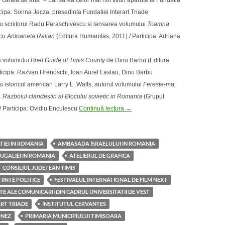
 cartea de arta” – Lansarea celor mai noi titluri aparute la Fundatia
ticipa: Sorina Jecza, presedinta Fundatiei Interart Triade
 cu scriitorul Radu Paraschivescu si lansarea volumului
Toamna
 cu Antoaneta Ralian
(Editura Humanitas, 2011) / Participa: Adriana
 volumului
Brief Guide of Timis County
de Dinu Barbu (Editura
rticipa: Razvan Hrenoschi, Ioan Aurel Laslau, Dinu Barbu
 cu istoricul american Larry L. Watts, autorul volumului
Fereste-ma,
 Razboiul clandestin al Blocului sovietic in Romania
(Grupul
Salonul de Carte Bookfest Timisoara. 
 / Participa: Ovidiu Enculescu
Continuă lectura
→
IEI IN ROMANIA
AMBASADA ISRAELULUI IN ROMANIA
GALIEI IN ROMANIA
ATELIERUL DE GRAFICA
CONSILIUL JUDETEAN TIMIS
IINTE POLITICE
FESTIVALUL INTERNATIONAL DE FILM NEXT
INTE ALE COMUNICARII DIN CADRUL UNIVERSITATII DE VEST
RT TRIADE
INSTITUTUL CERVANTES
ONEZ
PRIMARIA MUNICIPIULUI TIMISOARA