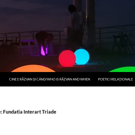
CINE E RĂZVAN ȘI CÂND/WHO IS RĂZVAN AND WHEN
POETICI RELAŢIONALE
: Fundatia Interart Triade