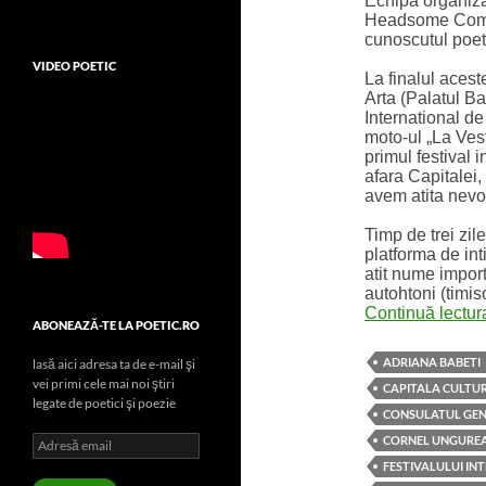
Echipa organiza
Headsome Commu
cunoscutul poet,
VIDEO POETIC
La finalul acest
Arta (Palatul Ba
International de
moto-ul „La Vest
primul festival 
afara Capitalei
avem atita nevo
Timp de trei zil
platforma de inti
atit nume importa
autohtoni (timis
Continuă lectu
ABONEAZĂ-TE LA POETIC.RO
ADRIANA BABETI
lasă aici adresa ta de e-mail şi
vei primi cele mai noi ştiri
CAPITALA CULTU
legate de poetici şi poezie
CONSULATUL GENE
Adresă
CORNEL UNGURE
email
FESTIVALULUI IN