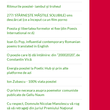
Ritmurile poeziei- iambul și troheul
277/ STÂRNEȘTE MĂȘTILE SOLUBILE) sms
descărcat (ce a început ca un film porno
Poezia şi libertatea formelor ei fixe (din Poesis
International nr.6)
Ioan Es Pop, influential contemporary Romanian
poems translated in English
O poezie care îți dă întâlnire: din ”20002020”, de
Constantin Vică
Energia poeziei la Poetic Hub și prin alte
platforme de azi
Ion Zubascu - 100% viata poeziei
O privire necesara asupra poemelor comuniste
publicate de Gellu Naum
Cu respect, Domnule Nicolae Manolescu vă rog
să vă retrageţi din juriul Premiului Naţional