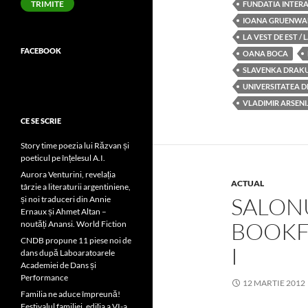
TRIMITE
FUNDATIA INTERA
IOANA GRUENWA
LA VEST DE EST / 
FACEBOOK
OANA BOCA
SLAVENKA DRAKU
UNIVERSITATEA D
VLADIMIR ARSENI
CE SE SCRIE
Story time poezia lui Răzvan și
poeticul pe înțelesul A.I.
Aurora Venturini, revelația
ACTUAL
târzie a literaturii argentiniene,
SALON
și noi traduceri din Annie
Ernaux și Ahmet Altan –
BOOKFE
noutăți Anansi. World Fiction
CNDB propune 11 piese noi de
I
dans după Laboaratoarele
Academiei de Dans și
Performance
12 MARTIE 2012
Familia ne aduce împreună!
Festivalul familiei, ediția a VI-a,