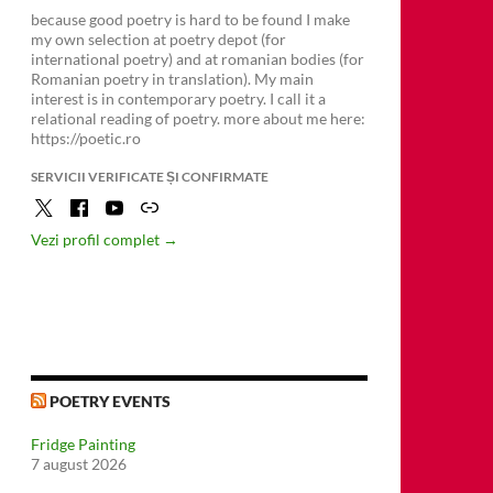
because good poetry is hard to be found I make
my own selection at poetry depot (for
international poetry) and at romanian bodies (for
Romanian poetry in translation). My main
interest is in contemporary poetry. I call it a
relational reading of poetry. more about me here:
https://poetic.ro
SERVICII VERIFICATE ȘI CONFIRMATE
Vezi profil complet →
misoara „La Vest de Est / La Est de Vest”
POETRY EVENTS
Fridge Painting
7 august 2026