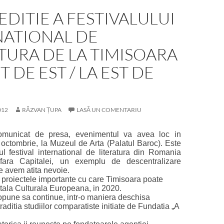
EDITIE A FESTIVALULUI
NATIONAL DE
TURA DE LA TIMISOARA
T DE EST / LA EST DE
012
RĂZVAN ȚUPA
LASĂ UN COMENTARIU
comunicat de presa, evenimentul va avea loc in
octombrie, la Muzeul de Arta (Palatul Baroc). Este
ul festival international de literatura din Romania
afara Capitalei, un exemplu de descentralizare
e avem atita nevoie.
e proiectele importante cu care Timisoara poate
tala Culturala Europeana, in 2020.
ropune sa continue, intr-o maniera deschisa
traditia studiilor comparatiste initiate de Fundatia „A