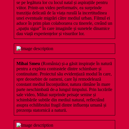
se pe legătura lor cu locul natal și aspirațiile pentru
viitor. Printr-un video performativ, ea surprinde
tranziția delicată de la viața rurală la incertitudinea
unei eventuale migrări către mediul urban. Filmul ei
aduce în prim plan colaborarea cu tinerele, creând un
„spațiu sigur” în care imaginile și sunetele dinamice
dau viață experiențelor și visurilor lor.
Mihai Smeu
(România) și-a găsit inspirație în natură
pentru a explora contrastele dintre schimbare și
continuitate. Proiectul său evidențiază modul în care,
spre deosebire de oameni, care își remodelează
constant mediul înconjurător, natura rămâne în mare
parte neschimbată de-a lungul timpului. Prin lucrările
sale video, Mihai surprinde peisaje senine și
schimbările subtile din mediul natural, reflectând
asupra echilibrului fragil dintre influența umană și
prezența statornică a naturii.