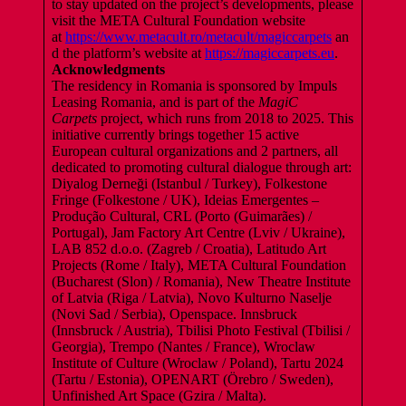
to stay updated on the project’s developments, please
visit the META Cultural Foundation website
at
https://www.metacult.ro/metacult/magiccarpets
an
d the platform’s website at
https://magiccarpets.eu
.
Acknowledgments
The residency in Romania is sponsored by Impuls
Leasing Romania, and is part of the
MagiC
Carpets
project, which runs from 2018 to 2025. This
initiative currently brings together 15 active
European cultural organizations and 2 partners, all
dedicated to promoting cultural dialogue through art:
Diyalog Derneği (Istanbul / Turkey), Folkestone
Fringe (Folkestone / UK), Ideias Emergentes –
Produção Cultural, CRL (Porto (Guimarães) /
Portugal), Jam Factory Art Centre (Lviv / Ukraine),
LAB 852 d.o.o. (Zagreb / Croatia), Latitudo Art
Projects (Rome / Italy), META Cultural Foundation
(Bucharest (Slon) / Romania), New Theatre Institute
of Latvia (Riga / Latvia), Novo Kulturno Naselje
(Novi Sad / Serbia), Openspace. Innsbruck
(Innsbruck / Austria), Tbilisi Photo Festival (Tbilisi /
Georgia), Trempo (Nantes / France), Wroclaw
Institute of Culture (Wroclaw / Poland), Tartu 2024
(Tartu / Estonia), OPENART (Örebro / Sweden),
Unfinished Art Space (Gzira / Malta).