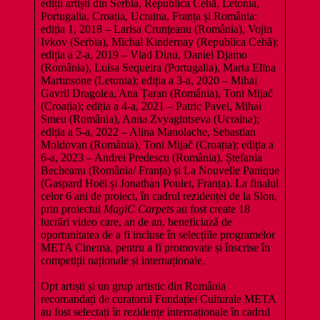
ediții artiști din Serbia, Republica Cehă, Letonia,
Portugalia, Croația, Ucraina, Franța și România:
ediția 1, 2018 – Larisa Crunţeanu (România), Vojin
Ivkov (Serbia), Michal Kindernay (Republica Cehă);
ediția a 2-a, 2019 – Vlad Dinu, Daniel Djamo
(România), Luisa Sequeira (Portugalia), Marta Elīna
Martinsone (Letonia); ediția a 3-a, 2020 – Mihai
Gavril Dragolea, Ana Țaran (România), Toni Mijač
(Croația); ediția a 4-a, 2021 – Patric Pavel, Mihai
Smeu (România), Anna Zvyagintseva (Ucraina);
ediția a 5-a, 2022 – Alina Manolache, Sebastian
Moldovan (România), Toni Mijač (Croația); ediția a
6-a, 2023 – Andrei Predescu (România), Ștefania
Becheanu (România/ Franța) și La Nouvelle Panique
(Gaspard Hoël și Jonathan Poulet, Franța). La finalul
celor 6 ani de proiect, în cadrul rezidenței de la Slon,
prin proiectul
MagiC Carpets
au fost create 18
lucrări video care, an de an, beneficiază de
oportunitatea de a fi incluse în selecțiile programelor
META Cinema, pentru a fi promovate și înscrise în
competiții naționale și internaționale.
Opt artiști și un grup artistic din România
recomandați de curatorul Fundației Culturale META
au fost selectați în rezidențe internaționale în cadrul