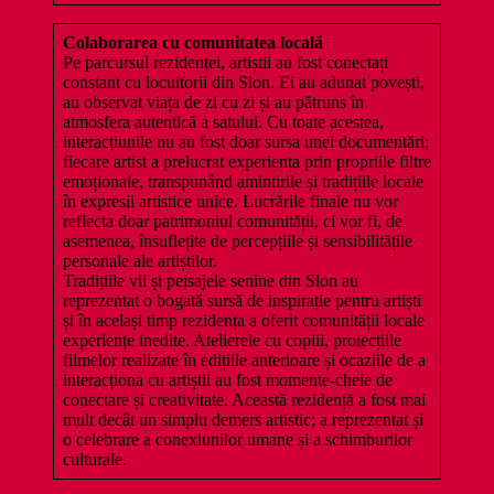
Colaborarea cu comunitatea locală
Pe parcursul rezidenței, artiștii au fost conectați
constant cu locuitorii din Slon. Ei au adunat povești,
au observat viața de zi cu zi și au pătruns în
atmosfera autentică a satului. Cu toate acestea,
interacțiunile nu au fost doar sursa unei documentări;
fiecare artist a prelucrat experiența prin propriile filtre
emoționale, transpunând amintirile și tradițiile locale
în expresii artistice unice. Lucrările finale nu vor
reflecta doar patrimoniul comunității, ci vor fi, de
asemenea, însuflețite de percepțiile și sensibilitățile
personale ale artiștilor.
Tradițiile vii și peisajele senine din Slon au
reprezentat o bogată sursă de inspirație pentru artiști
și în același timp rezidența a oferit comunității locale
experiențe inedite. Atelierele cu copiii, proiecțiile
filmelor realizate în edițiile anterioare și ocaziile de a
interacționa cu artiștii au fost momente-cheie de
conectare și creativitate. Această rezidență a fost mai
mult decât un simplu demers artistic; a reprezentat și
o celebrare a conexiunilor umane și a schimburilor
culturale.