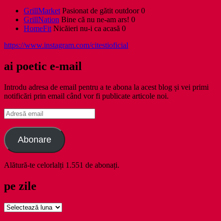
GrillMarket
Pasionat de gătit outdoor 0
GrillNation
Bine că nu ne-am ars! 0
HomeFit
Nicăieri nu-i ca acasă 0
https://www.instagram.com/citestioficial
ai poetic e-mail
Introdu adresa de email pentru a te abona la acest blog și vei primi
notificări prin email când vor fi publicate articole noi.
Adresă
email
Abonare
Alătură-te celorlalți 1.551 de abonați.
pe zile
pe
zile