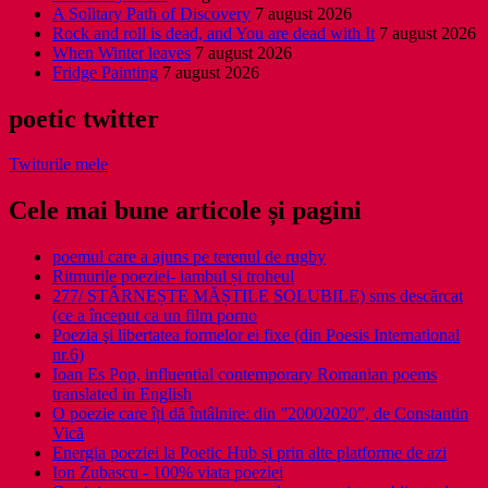
A Solitary Path of Discovery
7 august 2026
Rock and roll is dead, and You are dead with It
7 august 2026
When Winter leaves
7 august 2026
Fridge Painting
7 august 2026
poetic twitter
Twiturile mele
Cele mai bune articole și pagini
poemul care a ajuns pe terenul de rugby
Ritmurile poeziei- iambul și troheul
277/ STÂRNEȘTE MĂȘTILE SOLUBILE) sms descărcat
(ce a început ca un film porno
Poezia şi libertatea formelor ei fixe (din Poesis International
nr.6)
Ioan Es Pop, influential contemporary Romanian poems
translated in English
O poezie care îți dă întâlnire: din ”20002020”, de Constantin
Vică
Energia poeziei la Poetic Hub și prin alte platforme de azi
Ion Zubascu - 100% viata poeziei