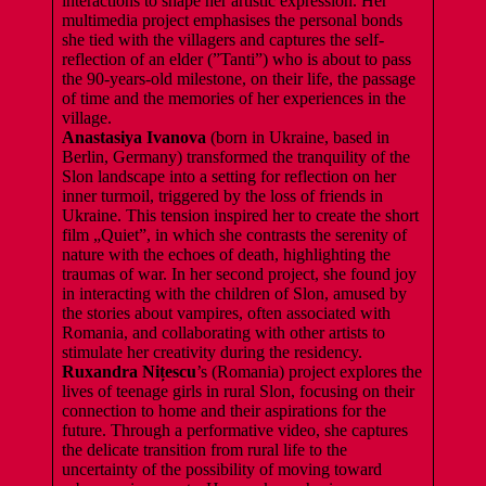
interactions to shape her artistic expression. Her
multimedia project emphasises the personal bonds
she tied with the villagers and captures the self-
reflection of an elder (”Tanti”) who is about to pass
the 90-years-old milestone, on their life, the passage
of time and the memories of her experiences in the
village.
Anastasiya Ivanova
(born in Ukraine, based in
Berlin, Germany) transformed the tranquility of the
Slon landscape into a setting for reflection on her
inner turmoil, triggered by the loss of friends in
Ukraine. This tension inspired her to create the short
film „Quiet”, in which she contrasts the serenity of
nature with the echoes of death, highlighting the
traumas of war. In her second project, she found joy
in interacting with the children of Slon, amused by
the stories about vampires, often associated with
Romania, and collaborating with other artists to
stimulate her creativity during the residency.
Ruxandra Nițescu
’s (Romania) project explores the
lives of teenage girls in rural Slon, focusing on their
connection to home and their aspirations for the
future. Through a performative video, she captures
the delicate transition from rural life to the
uncertainty of the possibility of moving toward