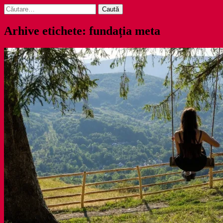
Caută
după:
Arhive etichete: fundația meta