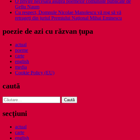
O privire necesara asupra poemelor comuniste publicate de
Gellu Naum
Cu respect, Domnule Nicolae Manolescu vă rog să vă
retrageţi din juriul Premiului Naţional Mihai Eminescu
poezie de azi cu răzvan ţupa
actual
poeme
carte
english
media
Cookie Policy (EU)
caută
Caută
după:
secţiuni
actual
carte
english