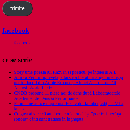
trimite
facebook
facebook
ce se scrie
Story time poezia lui Răzvan și poeticul pe înțelesul A.I.
Aurora Venturini, revelația târzie a literaturii argentiniene, și
noi traduceri din Annie Ernaux și Ahmet Altan – noutăți
Anansi. World Fiction
CNDB propune 11 piese noi de dans după Laboaratoarele
Academiei de Dans și Performance
Familia ne aduce împreună! Festivalul familiei, ediția a VI-a,
la Iași
Ce gust ai zice că au ”poetic relațional” și ”poetic. interfața
sonoră” când sunt traduse în înghețată