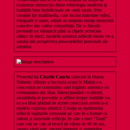
exploreze intersecția dintre tehnologia modernă și
tradițiile bine înrădăcinate ale vieții rurale. Prin
creațiile lor multimedia, care includ materiale video,
fotografii și sunet, artiștii au surprins esența memoriei
colective din cadrul comunității. De la discuții
profunde cu vârstnicii până la clipele petrecute
alături de tineri, lucrările acestora reflectă istoria vie a
satului din perspectiva preocupărilor personale ale
artiștilor.
Proiectul lui
Charlie Cauchi
(născută în Marea
Britanie, trăiește și lucrează acum în Malta) s-a
concentrat pe construirea unei legături autentice cu
comunitatea din Slon. Interacționând cu sătenii,
ascultându-le poveștile și aflând despre tradițiile lor,
ea s-a lăsat ghidată de aceste conexiuni pentru a-și
modela expresia artistică. Creația sa multimedia
reflectă legăturile personale pe care le-a format cu
sătenii și surprinde reflecția de sine a unei “Tanti”
care este pe cale să treacă de vârsta de 90 de ani,
asupra vieții sale, trecerii timpului și amintirilor