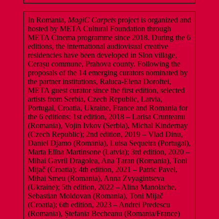
In Romania,
MagiC Carpets
project is organized and
hosted by META Cultural Foundation through
META Cinema programme since 2018. During the 6
editions, the international audiovisual creative
residencies have been developed in Slon village,
Cerașu commune, Prahova county. Following the
proposals of the 14 emerging curators nominated by
the partner institutions, Raluca-Elena Doroftei,
META guest curator since the first edition, selected
artists from Serbia, Czech Republic, Latvia,
Portugal, Croatia, Ukraine, France and Romania for
the 6 editions: 1st edition, 2018 – Larisa Crunțeanu
(Romania), Vojin Ivkov (Serbia), Michal Kindernay
(Czech Republic); 2nd edition, 2019 – Vlad Dinu,
Daniel Djamo (Romania), Luisa Sequeira (Portugal),
Marta Elīna Martinsone (Latvia); 3rd edition, 2020 –
Mihai Gavril Dragolea, Ana Țaran (Romania), Toni
Mijač (Croatia); 4th edition, 2021 – Patric Pavel,
Mihai Smeu (Romania), Anna Zvyagintseva
(Ukraine); 5th edition, 2022 – Alina Manolache,
Sebastian Moldovan (Romania), Toni Mijač
(Croatia); 6th edition, 2023 – Andrei Predescu
(Romania), Ștefania Becheanu (Romania/France)