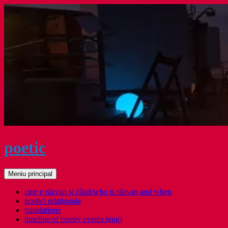
Sari
la
conținut
poetic
Caută
Meniu principal
cine e răzvan și când/who is răzvan and when
poetici relaţionale
translations
timeline of poetry events (eng)