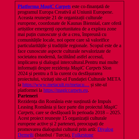
Platforma
MagiC Carpets
este co-finanțată de
programul Europa Creativă al Uniunii Europene.
Aceasta reunește 21 de organizații culturale
europene, coordonate de Kaunas Biennial, care oferă
artiștilor emergenți oportunitatea de a explora zone
mai puțin cunoscute și de a crea, împreună cu
comunitățile locale, noi opere care să valorifice
particularitățile și tradițiile regionale. Scopul este de a
face cunoscute aspecte culturale nevalorizate de
societatea modernă, facilitând astfel accesul,
implicarea și dialogul intercultural.Pentru mai multe
informații despre rezidența
MagiC Carpets
Slon
2024 și pentru a fi la curent cu desfășurarea
proiectului, vizitați site-ul Fundației Culturale META
la
https://www.metacult.ro/metacu…
și site-ul
platformei la
https://magiccarpets.eu
.
Parteneri
Rezidența din România este susținută de Impuls
Leasing România și face parte din proiectul
MagiC
Carpets
, care se desfășoară în perioada 2018 – 2025.
Acest proiect reunește 15 organizații culturale
europene active și 2 parteneri, preocupați de
promovarea dialogului cultural prin artă:
Diyalog
Derneği
(Istanbul / Turcia),
Folkestone