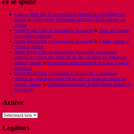
ce se spune
Cum se vede din AI societatea cu demisii de președinți prin
poezie
la
Cum citește inteligența artificială două volume cu
poezie
Silent Book Club se lansează la București
la
Viaţa din spatele
execuţiilor culturale
Silent Book Club se lansează la București
la
Foarţă, poezie şi
vizual la galerie
Silent Book Club se lansează la București | comunitate
globală de cititori din peste 60 de țări, cu peste un milion de
cititori - poetic
la
Experiență audio imersivă de Călin Țopa în
spectacol
Silent Book Club se lansează la București | comunitate
globală de cititori din peste 60 de țări, cu peste un milion de
cititori - poetic
la
Literatura rezidenţei- Ledig House inainte de
lectura (3)
Arhive
Arhive
Legături