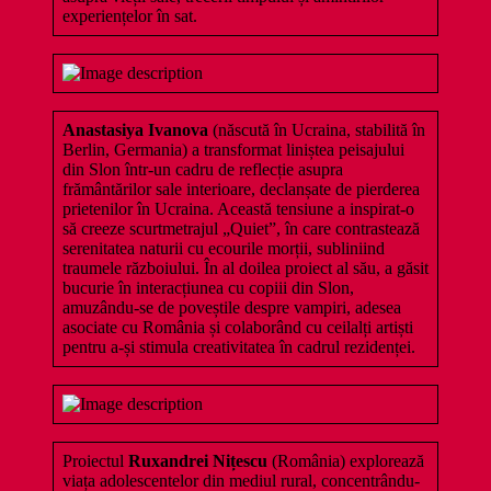
experiențelor în sat.
Anastasiya Ivanova
(născută în Ucraina, stabilită în
Berlin, Germania) a transformat liniștea peisajului
din Slon într-un cadru de reflecție asupra
frământărilor sale interioare, declanșate de pierderea
prietenilor în Ucraina. Această tensiune a inspirat-o
să creeze scurtmetrajul „Quiet”, în care contrastează
serenitatea naturii cu ecourile morții, subliniind
traumele războiului. În al doilea proiect al său, a găsit
bucurie în interacțiunea cu copiii din Slon,
amuzându-se de poveștile despre vampiri, adesea
asociate cu România și colaborând cu ceilalți artiști
pentru a-și stimula creativitatea în cadrul rezidenței.
Proiectul
Ruxandrei Nițescu
(România) explorează
viața adolescentelor din mediul rural, concentrându-