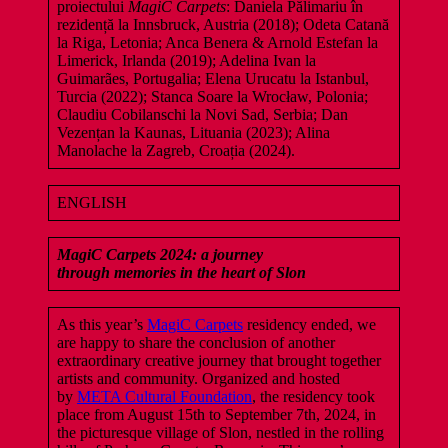
proiectului
MagiC Carpets
: Daniela Pălimariu în
rezidență la Innsbruck, Austria (2018); Odeta Catană
la Riga, Letonia; Anca Benera & Arnold Estefan la
Limerick, Irlanda (2019); Adelina Ivan la
Guimarães, Portugalia; Elena Urucatu la Istanbul,
Turcia (2022); Stanca Soare la Wrocław, Polonia;
Claudiu Cobilanschi la Novi Sad, Serbia; Dan
Vezențan la Kaunas, Lituania (2023); Alina
Manolache la Zagreb, Croația (2024).
ENGLISH
MagiC
Carpets 2024:
a journey
through
memories
in the heart of Slon
As this year’s
MagiC Carpets
residency ended, we
are happy to share the conclusion of another
extraordinary creative journey that brought together
artists and community. Organized and hosted
by
META Cultural Foundation
, the residency took
place from August 15th to September 7th, 2024, in
the picturesque village of Slon, nestled in the rolling