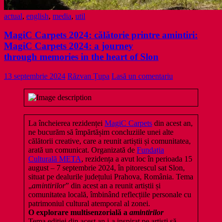
actual
,
english
,
media
,
util
MagiC Carpets 2024: călătorie printre amintiri:
MagiC Carpets 2024: a journey
through memories in the heart of Slon
13 septembrie 2024
Răzvan Țupa
Lasă un comentariu
La încheierea rezidenței
MagiC Carpets
din acest an,
ne bucurăm să împărtășim concluziile unei alte
călătorii creative, care a reunit artiștii și comunitatea,
arată un comunicat. Organizată de
Fundația
Culturală META
, rezidența a avut loc în perioada 15
august – 7 septembrie 2024, în pitorescul sat Slon,
situat pe dealurile județului Prahova, România. Tema
„
amintirilor
” din acest an a reunit artiștii și
comunitatea locală, îmbinând reflecțiile personale cu
patrimoniul cultural atemporal al zonei.
O explorare multisenzorială a
amintirilor
Tema ediției din acest an i-a inspirat pe artiști să