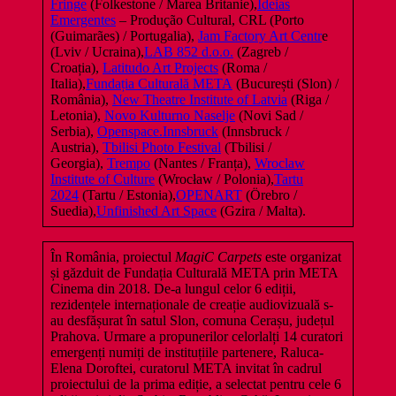
Fringe
(Folkestone / Marea Britanie),
Ideias
Emergentes
– Produção Cultural, CRL (Porto
(Guimarães) / Portugalia),
Jam Factory Art Centr
e
(Lviv / Ucraina),
LAB 852 d.o.o.
(Zagreb / ​​
Croația),
Latitudo Art Projects
(Roma /
Italia),
Fundația Culturală META
(București (Slon) /
România),
New Theatre Institute of Latvia
(Riga /
Letonia),
Novo Kulturno Naselje
(Novi Sad /
Serbia),
Openspace.Innsbruck
(Innsbruck /
Austria),
Tbilisi Photo Festival
(Tbilisi /
Georgia),
Trempo
(Nantes / Franța),
Wroclaw
Institute of Culture
(Wrocław / Polonia),
Tartu
2024
(Tartu / Estonia),
OPENART
(Örebro /
Suedia),
Unfinished Art Space
(Gzira / Malta).
În România, proiectul
MagiC Carpets
este organizat
și găzduit de Fundația Culturală META prin META
Cinema din 2018. De-a lungul celor 6 ediții,
rezidențele internaționale de creație audiovizuală s-
au desfășurat în satul Slon, comuna Cerașu, județul
Prahova. Urmare a propunerilor celorlalți 14 curatori
emergenți numiți de instituțiile partenere, Raluca-
Elena Doroftei, curatorul META invitat în cadrul
proiectului de la prima ediție, a selectat pentru cele 6