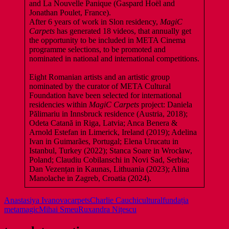
and La Nouvelle Panique (Gaspard Hoël and
Jonathan Poulet, France).
After 6 years of work in Slon residency,
MagiC
Carpets
has generated 18 videos, that annually get
the opportunity to be included in META Cinema
programme selections, to be promoted and
nominated in national and international competitions.
Eight Romanian artists and an artistic group
nominated by the curator of META Cultural
Foundation have been selected for international
residencies within
MagiC Carpets
project: Daniela
Pălimariu in Innsbruck residence (Austria, 2018);
Odeta Catană in Riga, Latvia; Anca Benera &
Arnold Estefan in Limerick, Ireland (2019); Adelina
Ivan in Guimarães, Portugal; Elena Urucatu in
Istanbul, Turkey (2022); Stanca Soare in Wrocław,
Poland; Claudiu Cobilanschi in Novi Sad, Serbia;
Dan Vezențan in Kaunas, Lithuania (2023); Alina
Manolache in Zagreb, Croatia (2024).
Anastasiya Ivanova
carpets
Charlie Cauchi
cultural
fundația
meta
magic
Mihai Smeu
Ruxandra Nițescu