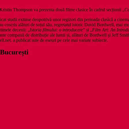
ristin Thompson va prezenta două filme clasice în cadrul secțiunii „
Ca
studii extinse deopotrivă unor regizori din perioada clasică a cinemat
u coscris alături de soțul său, regretatul istoric David Bordwell, mai 
ltimele decenii: „
Istoria filmului: o introducere
” și „
Film Art: An Introd
e companii de distribuție ale lumii și, alături de Bordwell și Jeff Smith,
.net. a publicat sute de eseuri pe cele mai variate subiecte.
 București