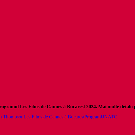
 programul Les Films de Cannes
à
Bucarest 2024. Mai multe detalii 
in Thompson
Les Films de Cannes à Bucarest
Program
UNATC