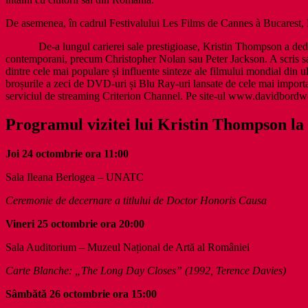
De asemenea, în cadrul Festivalului Les Films de Cannes à Bucarest, K
De-a lungul carierei sale prestigioase, Kristin Thompson a dedicat 
contemporani, precum Christopher Nolan sau Peter Jackson. A scris sa
dintre cele mai populare și influente sinteze ale filmului mondial din u
broșurile a zeci de DVD-uri și Blu Ray-uri lansate de cele mai important
serviciul de streaming Criterion Channel. Pe site-ul www.davidbordwell
Programul vizitei lui Kristin Thompson la
Joi 24 octombrie ora 11:00
Sala Ileana Berlogea – UNATC
Ceremonie de decernare a titlului de Doctor Honoris Causa
Vineri 25 octombrie ora 20:00
Sala Auditorium – Muzeul Național de Artă al României
Carte Blanche:
„The Long Day Closes”
(1992, Terence Davies)
Sâmbătă 26 octombrie ora 15:00