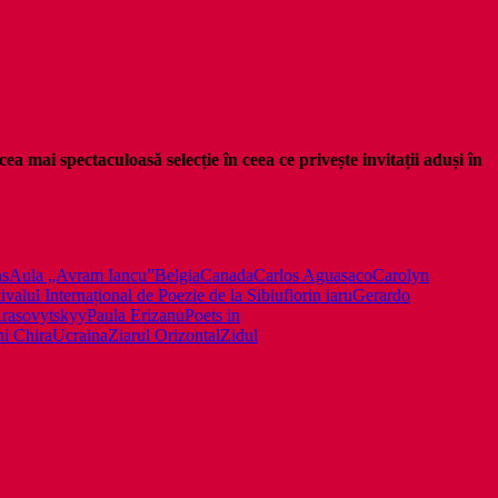
ea mai spectaculoasă selecție în ceea ce privește invitații aduși în
ns
Aula „Avram Iancu”
Belgia
Canada
Carlos Aguasaco
Carolyn
ivalul Internațional de Poezie de la Sibiu
florin iaru
Gerardo
rasovytskyy
Paula Erizanu
Poets in
i Chira
Ucraina
Ziarul Orizontal
Zidul