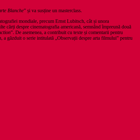
rte Blanche
” și va susține un masterclass.
ografiei mondiale, precum Ernst Lubitsch, cât și unora
multe cărți despre cinematografia americană, semnând împreună două
uction
”. De asemenea, a contribuit cu texte și comentarii pentru
 a găzduit o serie intitulată „Observații despre arta filmului” pentru