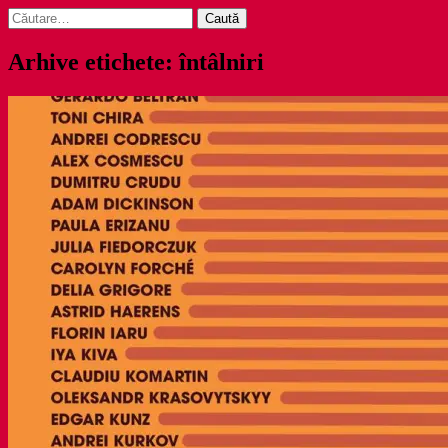
Caută
după:
Arhive etichete: întâlniri