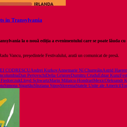
ets in Transylvania
ransylvania la o nouă ediția a evenimentului care se poate lăuda cu c
adu Vancu, președintele Festivalului, arată un comunicat de presă.
EI CODRESCU
Andrei Kurkov
Annemarie Ní Churreáin
Astrid Haere
in
columbia
Dan Perjovschi
Delia Grigore
Dumitru Crudu
Edgar Kunz
Fest
a Fiedorczuk
Lloyd Schwartz
Marin Mălaicu-Hondrari
Mexic
Oleksandr K
biu
Simona Sigartău
Sînziana Șipoș
Slovenia
Statele Unite ale Americii
Ton