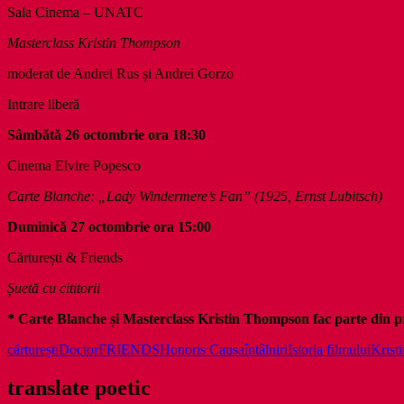
Sala Cinema – UNATC
Masterclass Kristin Thompson
moderat de Andrei Rus și Andrei Gorzo
Intrare liberă
Sâmbătă 26 octombrie ora 18:30
Cinema Elvire Popesco
Carte Blanche:
„Lady Windermere’s Fan”
(1925, Ernst Lubitsch)
Duminică 27 octombrie ora 15:00
Cărturești & Friends
Ș
uet
ă cu cititorii
* Carte Blanche
și Masterclass Kristin Thompson fac parte din
cărturești
Doctor
FRIENDS
Honoris Causa
întâlniri
Istoria filmului
Krist
translate poetic