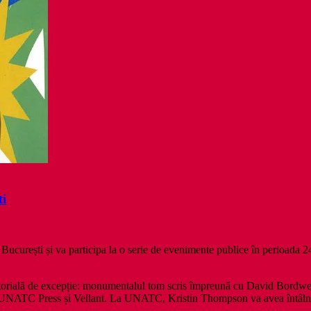
ti
rești și va participa la o serie de evenimente publice în perioada 24
rială de excepție: monumentalul tom scris împreună cu David Bordwell
 UNATC Press și Vellant. La UNATC, Kristin Thompson va avea întâlniri c