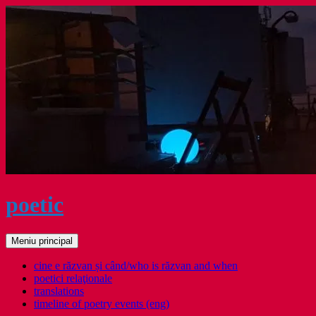
Sari
la
conținut
poetic
Caută
Meniu principal
cine e răzvan și când/who is răzvan and when
poetici relaţionale
translations
timeline of poetry events (eng)