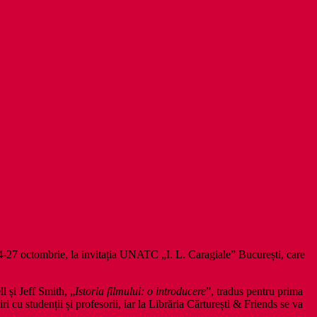
-27 octombrie, la invitația UNATC „I. L. Caragiale” București, care
 și Jeff Smith, „
Istoria filmului: o introducere
”, tradus pentru prima
u studenții și profesorii, iar la Librăria Cărturești & Friends se va