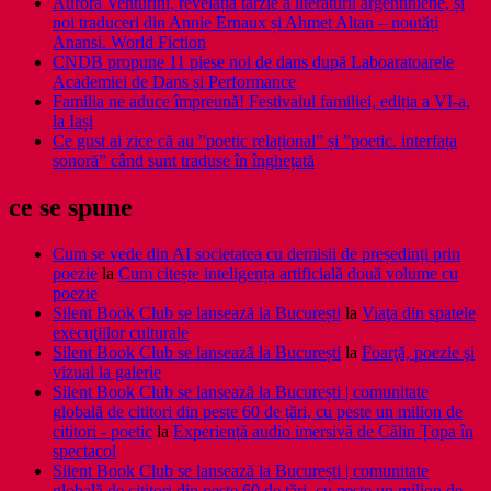
Aurora Venturini, revelația târzie a literaturii argentiniene, și
noi traduceri din Annie Ernaux și Ahmet Altan – noutăți
Anansi. World Fiction
CNDB propune 11 piese noi de dans după Laboaratoarele
Academiei de Dans și Performance
Familia ne aduce împreună! Festivalul familiei, ediția a VI-a,
la Iași
Ce gust ai zice că au ”poetic relațional” și ”poetic. interfața
sonoră” când sunt traduse în înghețată
ce se spune
Cum se vede din AI societatea cu demisii de președinți prin
poezie
la
Cum citește inteligența artificială două volume cu
poezie
Silent Book Club se lansează la București
la
Viaţa din spatele
execuţiilor culturale
Silent Book Club se lansează la București
la
Foarţă, poezie şi
vizual la galerie
Silent Book Club se lansează la București | comunitate
globală de cititori din peste 60 de țări, cu peste un milion de
cititori - poetic
la
Experiență audio imersivă de Călin Țopa în
spectacol
Silent Book Club se lansează la București | comunitate
globală de cititori din peste 60 de țări, cu peste un milion de