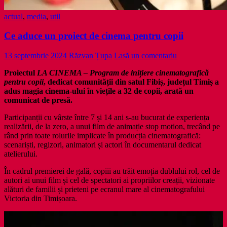
actual
,
media
,
util
Ce aduce un proiect de cinema pentru copii
13 septembrie 2024
Răzvan Țupa
Lasă un comentariu
Proiectul
LA CINEMA – Program de inițiere cinematografică
pentru copii
, dedicat comunității din satul Fibiș, județul Timiș a
adus magia cinema-ului în viețile a 32 de copii, arată un
comunicat de presă.
Participanții cu vârste între 7 și 14 ani s-au bucurat de experiența
realizării, de la zero, a unui film de animație stop motion, trecând pe
rând prin toate rolurile implicate în producția cinematografică:
scenariști, regizori, animatori și actori în documentarul dedicat
atelierului.
În cadrul premierei de gală, copiii au trăit emoția dublului rol, cel de
autori ai unui film și cel de spectatori ai propriilor creații, vizionate
alături de familii și prieteni pe ecranul mare al cinematografului
Victoria din Timișoara.