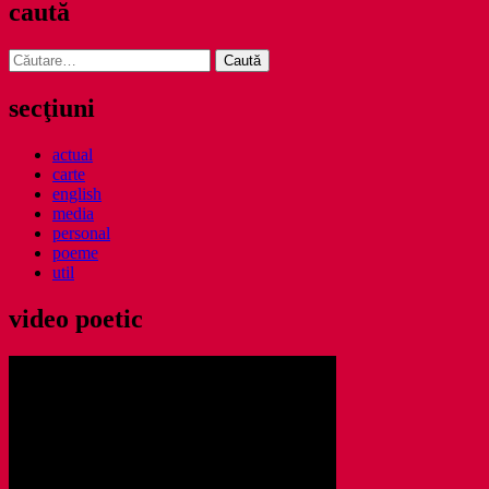
caută
Caută
după:
secţiuni
actual
carte
english
media
personal
poeme
util
video poetic