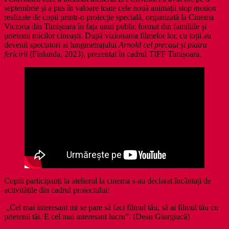
septembrie și a pus în valoare toate cele nouă animații
stop motion
realizate de copii printr-o proiecție specială, organizată la Cinema
Victoria din Timișoara în fața unui public format din familiile și
prietenii micilor cineaști. După vizionarea filmelor lor, cu toții au
devenit spectatori ai lungmetrajului
Arnold cel precaut și piatra
fericirii
(Finlanda, 2023), prezentat în cadrul TIFF Timișoara.
Copiii participanți la atelierul la cinema s-au declarat încântați de
activitățile din cadrul proiectului:
„Cel mai interesant mi se pare să faci filmul tău, să ai filmul tău cu
prietenii tăi. E cel mai interesant lucru”. (Dean Giurgiucă)