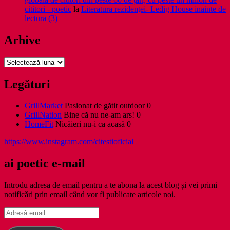
cititori - poetic
la
Literatura rezidenţei- Ledig House inainte de
lectura (3)
Arhive
Arhive
Legături
GrillMarket
Pasionat de gătit outdoor 0
GrillNation
Bine că nu ne-am ars! 0
HomeFit
Nicăieri nu-i ca acasă 0
https://www.instagram.com/citestioficial
ai poetic e-mail
Introdu adresa de email pentru a te abona la acest blog și vei primi
notificări prin email când vor fi publicate articole noi.
Adresă
email