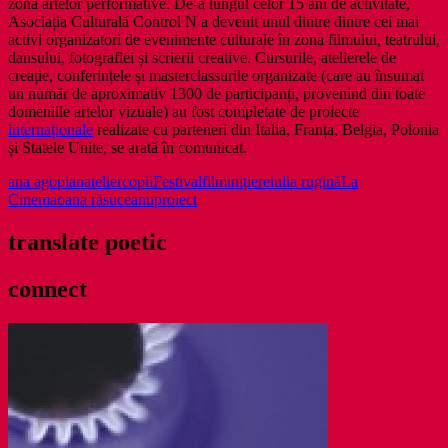
zona artelor performative. De-a lungul celor 15 ani de activitate,
Asociația Culturală Control N a devenit unul dintre dintre cei mai
activi organizatori de evenimente culturale în zona filmului, teatrului,
dansului, fotografiei și scrierii creative. Cursurile, atelierele de
creație, conferințele și masterclassurile organizate (care au însumat
un număr de aproximativ 1300 de participanți, provenind din toate
domeniile artelor vizuale) au fost completate de proiecte
internaționale
realizate cu parteneri din Italia, Franța, Belgia, Polonia
și Statele Unite, se arată în comunicat.
ana agopian
atelier
copii
Festival
film
inițiere
iulia rugină
La
Cinema
oana răsuceanu
proiect
translate poetic
connect