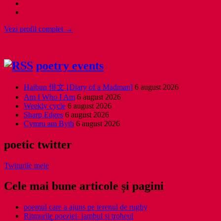
Vezi profil complet →
poetry events
Haibun 俳文 [Diary of a Madman]
6 august 2026
Am I Who I Am
6 august 2026
Weekly cycle
6 august 2026
Sharp Edges
6 august 2026
Cymru am Byth
6 august 2026
poetic twitter
Twiturile mele
Cele mai bune articole și pagini
poemul care a ajuns pe terenul de rugby
Ritmurile poeziei- iambul și troheul