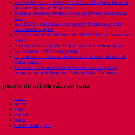
277/ STÂRNEȘTE MĂȘTILE SOLUBILE) sms descărcat
(ce a început ca un film porno
Poezia şi libertatea formelor ei fixe (din Poesis International
nr.6)
Ioan Es Pop, influential contemporary Romanian poems
translated in English
O poezie care îți dă întâlnire: din ”20002020”, de Constantin
Vică
Energia poeziei la Poetic Hub și prin alte platforme de azi
Ion Zubascu - 100% viata poeziei
O privire necesara asupra poemelor comuniste publicate de
Gellu Naum
Cu respect, Domnule Nicolae Manolescu vă rog să vă
retrageţi din juriul Premiului Naţional Mihai Eminescu
poezie de azi cu răzvan ţupa
actual
poeme
carte
english
media
Cookie Policy (EU)