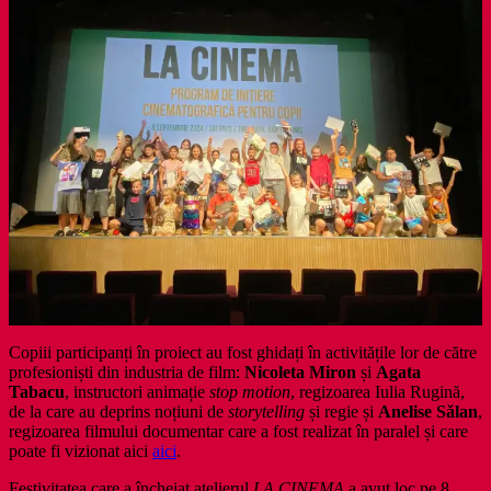
Copiii participanți în proiect au fost ghidați în activitățile lor de către
profesioniști din industria de film:
Nicoleta Miron
și
Agata
Tabacu
, instructori animație
stop motion
, regizoarea Iulia Rugină,
de la care au deprins noțiuni de
storytelling
și regie și
Anelise Sălan
,
regizoarea filmului documentar care a fost realizat în paralel și care
poate fi vizionat aici
aici
.
Festivitatea care a încheiat atelierul
LA CINEMA
a avut loc pe 8