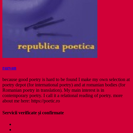
razvan
because good poetry is hard to be found I make my own selection at
poetry depot (for international poetry) and at romanian bodies (for
Romanian poetry in translation). My main interest is in
contemporary poetry. I call it a relational reading of poetry. more
about me here: https://poetic.ro
Servicii verificate și confirmate