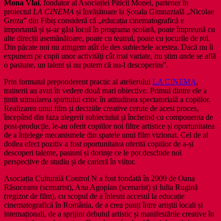
Mona Vlai
, fondator al Asociației Piticii Monei, partener în
proiectul
LA CINEMA
și învățătoare la Școala Gimnazială „Nicolae
Groza” din Fibiș consideră că „educația cinematografică e
importantă și și-ar găsi locul în programa școlară, poate împreună cu
alte direcții asemănătoare, poate cu teatrul, poate cu jocurile de rol.
Din păcate noi nu atingem atât de des subiectele acestea. Dacă nu îi
expunem pe copii unor activități cât mai variate, nu știm unde se află
o pasiune, un talent și nu putem că nu-l descoperim”.
Prin formatul preponderent practic al atelierului
LA CINEMA
,
trainerii au avut în vedere două mari obiective. Primul dintre ele a
țintit stimularea spiritului critic în atitudinea spectatorială a copiilor.
Realizarea unui film și deciziile creative cerute de acest proces,
începând din faza alegerii subiectului și încheind cu componenta de
post-producție, le-au oferit copiilor noi filtre artistice și oportunitatea
de a înțelege mecanismele din spatele unui film vizionat. Cel de al
doilea efect pozitiv a fost oportunitatea oferită copiilor de a-și
descoperi talente, pasiuni și dorințe ce le pot deschide noi
perspective de studiu și de carieră în viitor.
Asociația Culturală Control N a fost fondată în 2009 de Oana
Răsuceanu (scenarist), Ana Agopian (scenarist) și Iulia Rugină
(regizor de film), cu scopul de a înlesni accesul la educație
cinematografică în România, de a crea punți între artiștii locali și
internaționali, de a sprijini debutul artistic și manifestările creative în