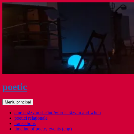
Sari
la
conținut
poetic
Caută
Meniu principal
cine e răzvan și când/who is răzvan and when
poetici relaţionale
translations
timeline of poetry events (eng)