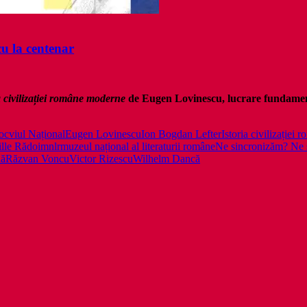
cu la centenar
a civilizației române moderne
de Eugen Lovinescu, lucrare fundamen
ocviul Național
Eugen Lovinescu
Ion Bogdan Lefter
Istoria civilizației
ille Rădoi
mnlr
muzeul național al literaturii române
Ne sincronizăm? Ne 
nă
Răzvan Voncu
Victor Rizescu
Wilhelm Dancă