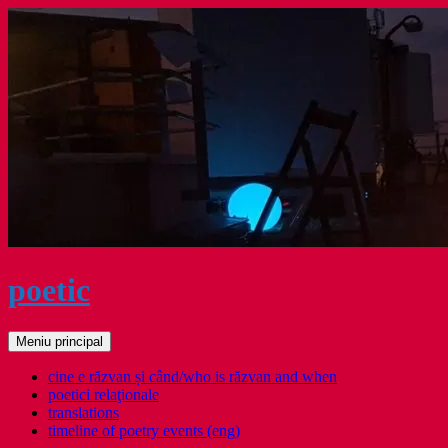
Sari
la
conținut
poetic
Caută
Meniu principal
cine e răzvan și când/who is răzvan and when
poetici relaţionale
translations
timeline of poetry events (eng)