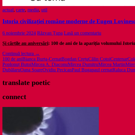
actual
,
carte
,
media
,
util
Istoria civilizației române moderne de Eugen Lovines
6 noiembrie 2024
Răzvan Țupa
Lasă un comentariu
Și cărțile au aniversări
: 100 de ani de la apariția volumului
Istori
Istoria
Continuă lectura
→
civilizației
100 de ani
Bianca Burța-Cernat
Bogdan Crețu
Călin Cotoi
Centenar
Col
române
Pop
lonuț Butoi
Mircea A. Diaconu
Mircea Dumitru
Mircea Martin
Mire
moderne
Dubălaru
Oana Soare
Ovidiu Pecican
Paul Buga
paul cernat
Raluca Du
de
Eugen
translate poetic
Lovinescu
la
connect
centenar