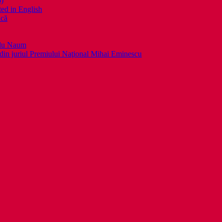
6)
ed in English
ică
llu Naum
din juriul Premiului Naţional Mihai Eminescu