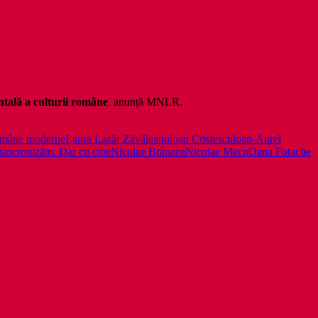
tală a culturii române
, anunță MNLR.
 române moderne
Laura Lazăr Zăvăleanu
loan Cristescu
loan-Aurel
sincronizăm. Dar cu cine
Nicolae Brânzea
Nicolae Mecu
Oana Fotache