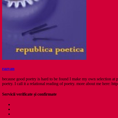
razvan
because good poetry is hard to be found I make my own selection at po
poetry. I call it a relational reading of poetry. more about me here: http
Servicii verificate și confirmate