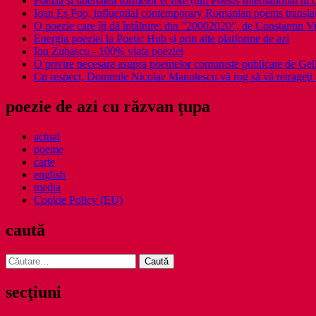
Poezia şi libertatea formelor ei fixe (din Poesis International nr.
Ioan Es Pop, influential contemporary Romanian poems translat
O poezie care îți dă întâlnire: din ”20002020”, de Constantin V
Energia poeziei la Poetic Hub și prin alte platforme de azi
Ion Zubascu - 100% viata poeziei
O privire necesara asupra poemelor comuniste publicate de Ge
Cu respect, Domnule Nicolae Manolescu vă rog să vă retrageţi 
poezie de azi cu răzvan ţupa
actual
poeme
carte
english
media
Cookie Policy (EU)
caută
Caută
după:
secţiuni