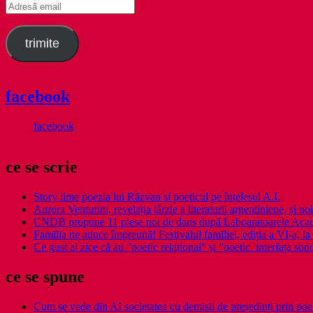
Adresă
email
trimite
facebook
facebook
ce se scrie
Story time poezia lui Răzvan și poeticul pe înțelesul A.I.
Aurora Venturini, revelația târzie a literaturii argentiniene, și
CNDB propune 11 piese noi de dans după Laboaratoarele Acad
Familia ne aduce împreună! Festivalul familiei, ediția a VI-a, la 
Ce gust ai zice că au ”poetic relațional” și ”poetic. interfața so
ce se spune
Cum se vede din AI societatea cu demisii de președinți prin poe