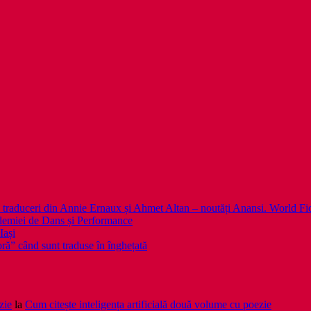
 noi traduceri din Annie Ernaux și Ahmet Altan – noutăți Anansi. World Fi
emiei de Dans și Performance
Iași
noră” când sunt traduse în înghețată
zie
la
Cum citește inteligența artificială două volume cu poezie