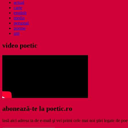
actual
carte
english
media
personal
poeme
util
video poetic
abonează-te la poetic.ro
lasă aici adresa ta de e-mail şi vei primi cele mai noi ştiri legate de poe