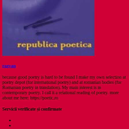
razvan
because good poetry is hard to be found I make my own selection at
poetry depot (for international poetry) and at romanian bodies (for
Romanian poetry in translation). My main interest is in
contemporary poetry. I call it a relational reading of poetry. more
about me here: https://poetic.ro
Servicii verificate și confirmate