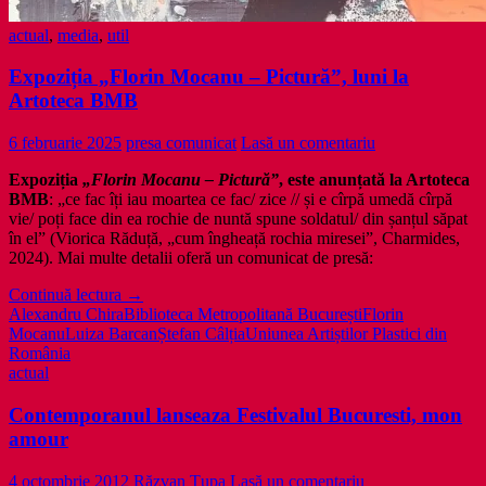
actual
,
media
,
util
Expoziția „Florin Mocanu – Pictură”, luni la
Artoteca BMB
6 februarie 2025
presa comunicat
Lasă un comentariu
Expoziția
„Florin Mocanu – Pictură”
, este anunțată la Artoteca
BMB
: „ce fac îți iau moartea ce fac/ zice // și e cîrpă umedă cîrpă
vie/ poți face din ea rochie de nuntă spune soldatul/ din șanțul săpat
în el” (Viorica Răduță, „cum îngheață rochia miresei”, Charmides,
2024). Mai multe detalii oferă un comunicat de presă:
Expoziția
Continuă lectura
→
„Florin
Alexandru Chira
Biblioteca Metropolitană București
Florin
Mocanu
Mocanu
Luiza Barcan
Ștefan Câlția
Uniunea Artiștilor Plastici din
–
România
Pictură”,
actual
luni
la
Contemporanul lanseaza Festivalul Bucuresti, mon
Artoteca
amour
BMB
4 octombrie 2012
Răzvan Țupa
Lasă un comentariu