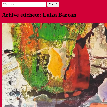
Caută
după:
Arhive etichete: Luiza Barcan