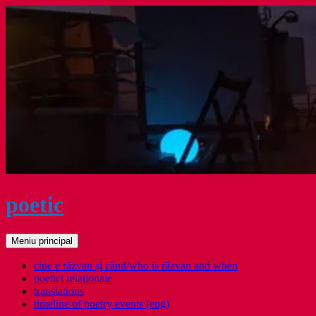
Sari
la
conținut
poetic
Caută
Meniu principal
cine e răzvan și când/who is răzvan and when
poetici relaţionale
translations
timeline of poetry events (eng)