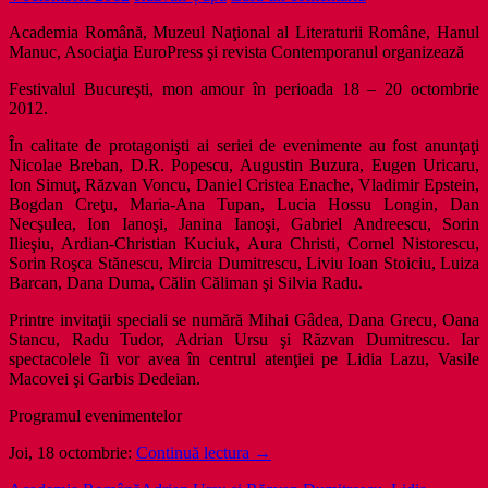
Academia Română, Muzeul Naţional al Literaturii Române, Hanul
Manuc, Asociaţia EuroPress şi revista Contemporanul organizează
Festivalul Bucureşti, mon amour în perioada 18 – 20 octombrie
2012.
În calitate de protagonişti ai seriei de evenimente au fost anunţaţi
Nicolae Breban, D.R. Popescu, Augustin Buzura, Eugen Uricaru,
Ion Simuţ, Răzvan Voncu, Daniel Cristea Enache, Vladimir Epstein,
Bogdan Creţu, Maria-Ana Tupan, Lucia Hossu Longin, Dan
Necşulea, Ion Ianoşi, Janina Ianoşi, Gabriel Andreescu, Sorin
Ilieşiu, Ardian-Christian Kuciuk, Aura Christi, Cornel Nistorescu,
Sorin Roşca Stănescu, Mircia Dumitrescu, Liviu Ioan Stoiciu, Luiza
Barcan, Dana Duma, Călin Căliman şi Silvia Radu.
Printre invitaţii speciali se numără Mihai Gâdea, Dana Grecu, Oana
Stancu, Radu Tudor, Adrian Ursu şi Răzvan Dumitrescu. Iar
spectacolele îi vor avea în centrul atenţiei pe Lidia Lazu, Vasile
Macovei şi Garbis Dedeian.
Programul evenimentelor
Contemporanul
Joi, 18 octombrie:
Continuă lectura
→
lanseaza