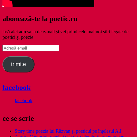
abonează-te la poetic.ro
lasă aici adresa ta de e-mail şi vei primi cele mai noi ştiri legate de
poetici şi poezie
Adresă
email
trimite
facebook
facebook
ce se scrie
Story time poezia lui Răzvan și poeticul pe înțelesul A.I.
Aurora Venturini, revelația târzie a literaturii argentiniene, și