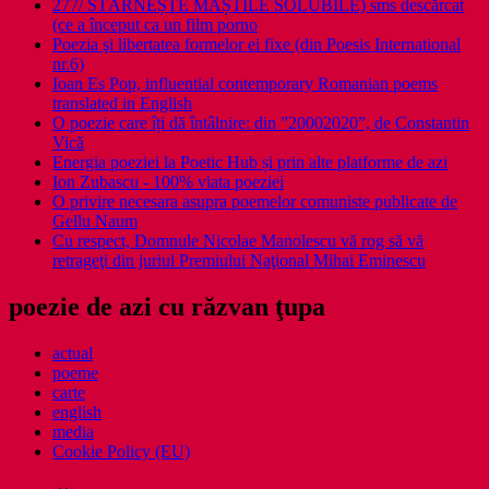
277/ STÂRNEȘTE MĂȘTILE SOLUBILE) sms descărcat
(ce a început ca un film porno
Poezia şi libertatea formelor ei fixe (din Poesis International
nr.6)
Ioan Es Pop, influential contemporary Romanian poems
translated in English
O poezie care îți dă întâlnire: din ”20002020”, de Constantin
Vică
Energia poeziei la Poetic Hub și prin alte platforme de azi
Ion Zubascu - 100% viata poeziei
O privire necesara asupra poemelor comuniste publicate de
Gellu Naum
Cu respect, Domnule Nicolae Manolescu vă rog să vă
retrageţi din juriul Premiului Naţional Mihai Eminescu
poezie de azi cu răzvan ţupa
actual
poeme
carte
english
media
Cookie Policy (EU)