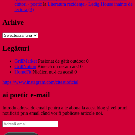
cititori - poetic
la
Literatura rezidenţei- Ledig House inainte de
lectura (3)
Arhive
Arhive
Legături
GrillMarket
Pasionat de gătit outdoor 0
GrillNation
Bine că nu ne-am ars! 0
HomeFit
Nicăieri nu-i ca acasă 0
https://www.instagram.com/citestioficial
ai poetic e-mail
Introdu adresa de email pentru a te abona la acest blog și vei primi
notificări prin email când vor fi publicate articole noi.
Adresă
email