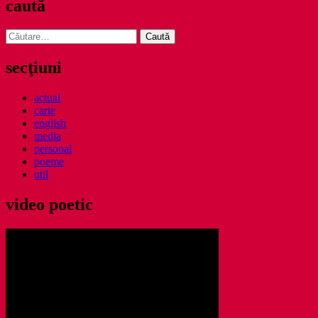
caută
Caută
după:
secţiuni
actual
carte
english
media
personal
poeme
util
video poetic