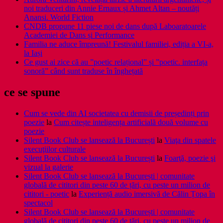
noi traduceri din Annie Ernaux și Ahmet Altan – noutăți
Anansi. World Fiction
CNDB propune 11 piese noi de dans după Laboaratoarele
Academiei de Dans și Performance
Familia ne aduce împreună! Festivalul familiei, ediția a VI-a,
la Iași
Ce gust ai zice că au ”poetic relațional” și ”poetic. interfața
sonoră” când sunt traduse în înghețată
ce se spune
Cum se vede din AI societatea cu demisii de președinți prin
poezie
la
Cum citește inteligența artificială două volume cu
poezie
Silent Book Club se lansează la București
la
Viaţa din spatele
execuţiilor culturale
Silent Book Club se lansează la București
la
Foarţă, poezie şi
vizual la galerie
Silent Book Club se lansează la București | comunitate
globală de cititori din peste 60 de țări, cu peste un milion de
cititori - poetic
la
Experiență audio imersivă de Călin Țopa în
spectacol
Silent Book Club se lansează la București | comunitate
globală de cititori din peste 60 de țări, cu peste un milion de