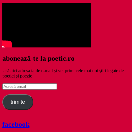
abonează-te la poetic.ro
lasă aici adresa ta de e-mail şi vei primi cele mai noi ştiri legate de
poetici şi poezie
Adresă
email
trimite
facebook