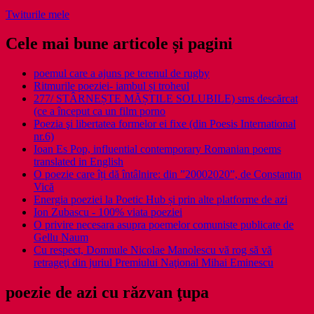
Twiturile mele
Cele mai bune articole și pagini
poemul care a ajuns pe terenul de rugby
Ritmurile poeziei- iambul și troheul
277/ STÂRNEȘTE MĂȘTILE SOLUBILE) sms descărcat
(ce a început ca un film porno
Poezia şi libertatea formelor ei fixe (din Poesis International
nr.6)
Ioan Es Pop, influential contemporary Romanian poems
translated in English
O poezie care îți dă întâlnire: din ”20002020”, de Constantin
Vică
Energia poeziei la Poetic Hub și prin alte platforme de azi
Ion Zubascu - 100% viata poeziei
O privire necesara asupra poemelor comuniste publicate de
Gellu Naum
Cu respect, Domnule Nicolae Manolescu vă rog să vă
retrageţi din juriul Premiului Naţional Mihai Eminescu
poezie de azi cu răzvan ţupa