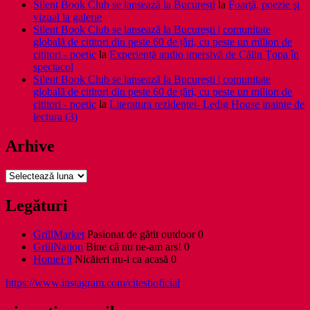
Silent Book Club se lansează la București
la
Foarţă, poezie şi
vizual la galerie
Silent Book Club se lansează la București | comunitate
globală de cititori din peste 60 de țări, cu peste un milion de
cititori - poetic
la
Experiență audio imersivă de Călin Țopa în
spectacol
Silent Book Club se lansează la București | comunitate
globală de cititori din peste 60 de țări, cu peste un milion de
cititori - poetic
la
Literatura rezidenţei- Ledig House inainte de
lectura (3)
Arhive
Arhive
Legături
GrillMarket
Pasionat de gătit outdoor 0
GrillNation
Bine că nu ne-am ars! 0
HomeFit
Nicăieri nu-i ca acasă 0
https://www.instagram.com/citestioficial