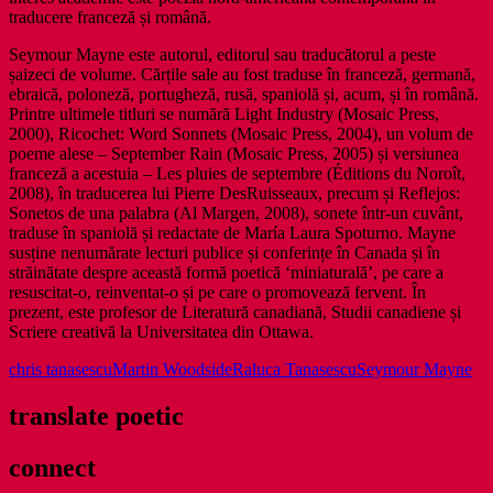
traducere franceză și română.
Seymour Mayne este autorul, editorul sau traducătorul a peste
șaizeci de volume. Cărțile sale au fost traduse în franceză, germană,
ebraică, poloneză, portugheză, rusă, spaniolă și, acum, și în română.
Printre ultimele titluri se numără Light Industry (Mosaic Press,
2000), Ricochet: Word Sonnets (Mosaic Press, 2004), un volum de
poeme alese – September Rain (Mosaic Press, 2005) și versiunea
franceză a acestuia – Les pluies de septembre (Éditions du Noroît,
2008), în traducerea lui Pierre DesRuisseaux, precum și Reflejos:
Sonetos de una palabra (Al Margen, 2008), sonete într-un cuvânt,
traduse în spaniolă și redactate de María Laura Spoturno. Mayne
susține nenumărate lecturi publice și conferințe în Canada și în
străinătate despre această formă poetică ‘miniaturală’, pe care a
resuscitat-o, reinventat-o și pe care o promovează fervent. În
prezent, este profesor de Literatură canadiană, Studii canadiene și
Scriere creativă la Universitatea din Ottawa.
chris tanasescu
Martin Woodside
Raluca Tanasescu
Seymour Mayne
translate poetic
connect