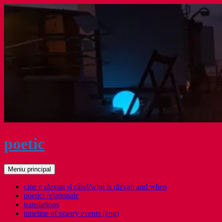
Sari
la
conținut
poetic
Caută
Meniu principal
cine e răzvan și când/who is răzvan and when
poetici relaţionale
translations
timeline of poetry events (eng)