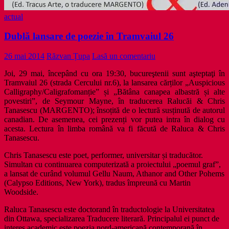
actual
Dublă lansare de poezie în Tramvaiul 26
26 mai 2014
Răzvan Țupa
Lasă un comentariu
Joi, 29 mai, începând cu ora 19:30, bucureştenii sunt aşteptaţi în
Tramvaiul 26 (
strada Cercului nr.6
), la lansarea cărților „Auspicious
Calligraphy/
Caligrafomanție” și „Bătâna canapea albastră și alte
povestiri”, de Seymour Mayne, în traducerea Ralucăi & Chris
Tanasescu (MARGENTO); însoțită de o lectur
ă susținută de autorul
canadian. De asemenea, cei prezenți vor putea intra în dialog cu
acesta. Lectura în limba română va fi făcută de Raluca & Chris
Tanasescu.
Chris Tanasescu este poet, performer, universitar și traducător.
Simultan cu continuarea computerizată a proiectului „poemul graf”,
a lansat de curând volumul Gellu Naum, Athanor and Other Pohems
(Calypso Editions, New York), tradus împreună cu Martin
Woodside.
Raluca Tanasescu este doctorand în traductologie la Universitatea
din Ottawa, specializarea Traducere literară. Principalul ei punct de
interes academic este poezia nord-americană contemporană în