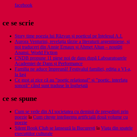
facebook
ce se scrie
Story time poezia lui Răzvan și poeticul pe înțelesul A.I.
Aurora Venturini, revelația târzie a literaturii argentiniene, și
noi traduceri din Annie Ernaux și Ahmet Altan – noutăți
Anansi. World Fiction
CNDB propune 11 piese noi de dans după Laboaratoarele
Academiei de Dans și Performance
Familia ne aduce împreună! Festivalul familiei, ediția a VI-a,
la Iași
Ce gust ai zice că au ”poetic relațional” și ”poetic. interfața
sonoră” când sunt traduse în înghețată
ce se spune
Cum se vede din AI societatea cu demisii de președinți prin
poezie
la
Cum citește inteligența artificială două volume cu
poezie
Silent Book Club se lansează la București
la
Viaţa din spatele
execuţiilor culturale