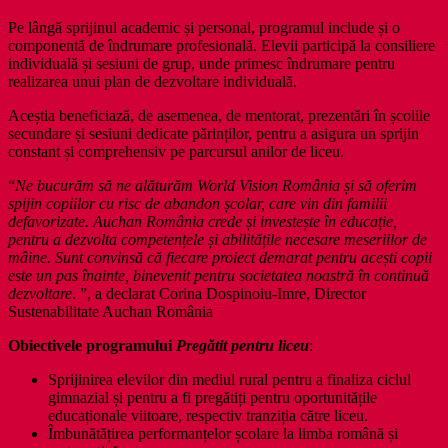
Pe lângă sprijinul academic și personal, programul include și o
componentă de îndrumare profesională. Elevii participă la consiliere
individuală și sesiuni de grup, unde primesc îndrumare pentru
realizarea unui plan de dezvoltare individuală.
Aceștia beneficiază, de asemenea, de mentorat, prezentări în școlile
secundare și sesiuni dedicate părinților, pentru a asigura un sprijin
constant și comprehensiv pe parcursul anilor de liceu.
“
Ne bucurăm să ne alăturăm World Vision România și să oferim
spijin copiilor cu risc de abandon școlar, care vin din familii
defavorizate. Auchan România crede și investește în educație,
pentru a dezvolta competențele și abilitățile necesare meseriilor de
mâine. Sunt convinsă că fiecare proiect demarat pentru acești copii
este un pas înainte, binevenit pentru societatea noastră în continuă
dezvoltare
. ”, a declarat Corina Dospinoiu-Imre, Director
Sustenabilitate Auchan România
Obiectivele programului
Pregătit pentru liceu
:
Sprijinirea elevilor din mediul rural pentru a finaliza ciclul
gimnazial și pentru a fi pregătiți pentru oportunitățile
educaționale viitoare, respectiv tranziția către liceu.
Îmbunătățirea performanțelor școlare la limba română și