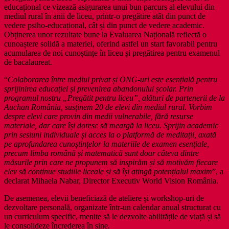
educațional ce vizează asigurarea unui bun parcurs al elevului din
mediul rural în anii de liceu, printr-o pregătire atât din punct de
vedere psiho-educațional, cât și din punct de vedere academic.
Obținerea unor rezultate bune la Evaluarea Națională reflectă o
cunoaștere solidă a materiei, oferind astfel un start favorabil pentru
acumularea de noi cunoștințe în liceu și pregătirea pentru examenul
de bacalaureat.
“
Colaborarea între mediul privat și ONG-uri este esențială pentru
sprijinirea educației și prevenirea abandonului școlar. Prin
programul nostru „Pregătit pentru liceu”, alături de partenerii de la
Auchan România, susținem 20 de elevi din mediul rural. Vorbim
despre elevi care provin din medii vulnerabile, fără resurse
materiale, dar care își doresc să meargă la liceu. Sprijin academic
prin sesiuni individuale și acces la o platformă de meditații, axată
pe aprofundarea cunoștințelor la materiile de examen esențiale,
precum limba română și matematică sunt doar câteva dintre
măsurile prin care ne propunem să inspirăm și să motivăm fiecare
elev să continue studiile liceale și să își atingă potențialul maxim
”, a
declarat Mihaela Nabar, Director Executiv World Vision România.
De asemenea, elevii beneficiază de ateliere și workshop-uri de
dezvoltare personală, organizate într-un calendar anual structurat cu
un curriculum specific, menite să le dezvolte abilitățile de viață și să
le consolideze încrederea în sine.