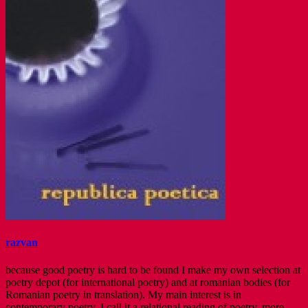
razvan
because good poetry is hard to be found I make my own selection at
poetry depot (for international poetry) and at romanian bodies (for
Romanian poetry in translation). My main interest is in
contemporary poetry. I call it a relational reading of poetry. more