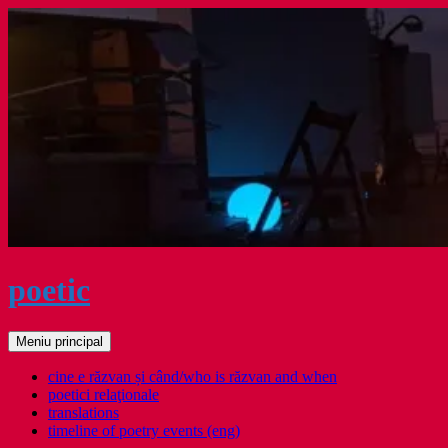
Sari
la
conținut
poetic
Caută
Meniu principal
cine e răzvan și când/who is răzvan and when
poetici relaţionale
translations
timeline of poetry events (eng)