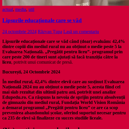
actual
,
media
,
util
Lipsurile educaționale care se văd
24 octombrie 2024
Răzvan Țupa
Lasă un comentariu
Lipsurile educaționale care se văd când (doar) evaluăm: 42,4%
dintre copiii din mediul rural nu au obținut o medie peste 5 la
Evaluarea Națională. „Pregătit pentru liceu”- programul prin
care peste 200 de tineri sunt ajutați să facă tranziția către la
liceu
, potrivit unui comunicat de presă.
București, 24 Octombrie 2024
În mediul rural, 42,4% dintre elevii care au susținut Evaluarea
Națională 2024 nu au obținut o medie peste 5, acesta fiind cel
mai slab rezultat din ultimii patru ani, potrivit unei analize
Edupedu.ro. Ca răspuns la nevoia de sprijin pentru absolvenții
de gimnaziu din mediul rural, Fundația World Vision România
a demarat programul „Pregătit pentru liceu” ce are ca scop
prevenirea abandonului școlar, oferind suportul necesar pentru
ca 235 de elevi să finalizeze cu succes studiile liceale.