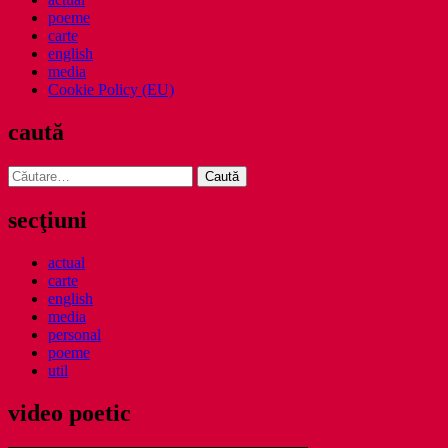
poeme
carte
english
media
Cookie Policy (EU)
caută
Caută
după:
secţiuni
actual
carte
english
media
personal
poeme
util
video poetic