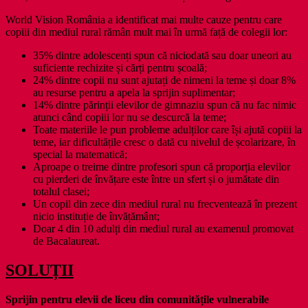
World Vision România a identificat mai multe cauze pentru care
copiii din mediul rural rămân mult mai în urmă față de colegii lor:
35% dintre adolescenți spun că niciodată sau doar uneori au
suficiente rechizite și cărți pentru școală;
24% dintre copii nu sunt ajutați de nimeni la teme și doar 8%
au resurse pentru a apela la sprijin suplimentar;
14% dintre părinții elevilor de gimnaziu spun că nu fac nimic
atunci când copiii lor nu se descurcă la teme;
Toate materiile le pun probleme adulților care își ajută copiii la
teme, iar dificultățile cresc o dată cu nivelul de școlarizare, în
special la matematică;
Aproape o treime dintre profesori spun că proporția elevilor
cu pierderi de învățare este între un sfert și o jumătate din
totalul clasei;
Un copil din zece din mediul rural nu frecventează în prezent
nicio instituție de învățământ;
Doar 4 din 10 adulți din mediul rural au examenul promovat
de Bacalaureat.
SOLUȚII
Sprijin pentru elevii de liceu din comunitățile vulnerabile