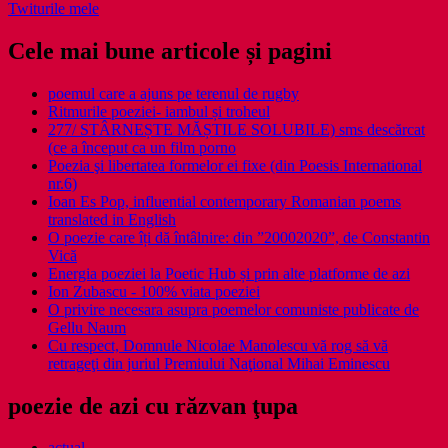
Twiturile mele
Cele mai bune articole și pagini
poemul care a ajuns pe terenul de rugby
Ritmurile poeziei- iambul și troheul
277/ STÂRNEȘTE MĂȘTILE SOLUBILE) sms descărcat
(ce a început ca un film porno
Poezia şi libertatea formelor ei fixe (din Poesis International
nr.6)
Ioan Es Pop, influential contemporary Romanian poems
translated in English
O poezie care îți dă întâlnire: din ”20002020”, de Constantin
Vică
Energia poeziei la Poetic Hub și prin alte platforme de azi
Ion Zubascu - 100% viata poeziei
O privire necesara asupra poemelor comuniste publicate de
Gellu Naum
Cu respect, Domnule Nicolae Manolescu vă rog să vă
retrageţi din juriul Premiului Naţional Mihai Eminescu
poezie de azi cu răzvan ţupa
actual