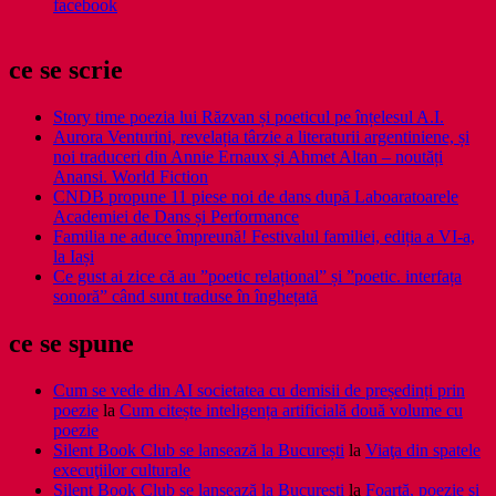
facebook
ce se scrie
Story time poezia lui Răzvan și poeticul pe înțelesul A.I.
Aurora Venturini, revelația târzie a literaturii argentiniene, și
noi traduceri din Annie Ernaux și Ahmet Altan – noutăți
Anansi. World Fiction
CNDB propune 11 piese noi de dans după Laboaratoarele
Academiei de Dans și Performance
Familia ne aduce împreună! Festivalul familiei, ediția a VI-a,
la Iași
Ce gust ai zice că au ”poetic relațional” și ”poetic. interfața
sonoră” când sunt traduse în înghețată
ce se spune
Cum se vede din AI societatea cu demisii de președinți prin
poezie
la
Cum citește inteligența artificială două volume cu
poezie
Silent Book Club se lansează la București
la
Viaţa din spatele
execuţiilor culturale
Silent Book Club se lansează la București
la
Foarţă, poezie şi