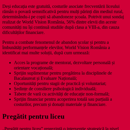
Deși educația este gratuită, costurile asociate frecventării liceului
rămân o povară semnificativă pentru mulți părinți din mediul rural,
determinându-i pe copii să abandoneze școala. Potrivit unui sondaj
realizat de World Vision România, 56% dintre elevii din aceste
comunități nu își continuă studiile după clasa a VIII-a, din cauza
dificultăților financiare.
Pentru a combate fenomenul de abandon școlar și pentru a
îmbunătăți performanțele elevilor, World Vision România a
identificat mai multe soluții, după cum urmează:
Acces la programe de mentorat, dezvoltare personală și
orientare vocațională;
Sprijin suplimentar pentru pregătirea la disciplinele de
Bacalaureat și Evaluare Națională;
Oportunități pentru stagii de practică și voluntariat;
Ședințe de consiliere psihologică individuală;
Tabere de vară cu activități de educație non-formală;
Sprijin financiar pentru acoperirea totală sau parțială a
costurilor, precum și donații materiale și financiare.
Pregătit pentru liceu
„Pregătit pentru liceu” reprezintă o intervenție strategică la nivel