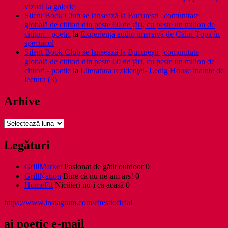
vizual la galerie
Silent Book Club se lansează la București | comunitate
globală de cititori din peste 60 de țări, cu peste un milion de
cititori - poetic
la
Experiență audio imersivă de Călin Țopa în
spectacol
Silent Book Club se lansează la București | comunitate
globală de cititori din peste 60 de țări, cu peste un milion de
cititori - poetic
la
Literatura rezidenţei- Ledig House inainte de
lectura (3)
Arhive
Arhive
Legături
GrillMarket
Pasionat de gătit outdoor 0
GrillNation
Bine că nu ne-am ars! 0
HomeFit
Nicăieri nu-i ca acasă 0
https://www.instagram.com/citestioficial
ai poetic e-mail