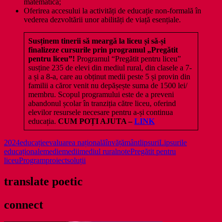
matematică;
Oferirea accesului la activități de educație non-formală în
vederea dezvoltării unor abilități de viață esențiale.
Susținem tinerii s
ă meargă la liceu și
să-și
finalizeze cursurile prin programul „Pregătit
pentru liceu”!
Programul “Pregătit pentru liceu”
susține 235 de elevi din mediul rural, din clasele a 7-
a și a 8-a, care au obținut medii peste 5 și provin din
familii a căror venit nu depășește suma de 1500 lei/
membru. Scopul programului este de a preveni
abandonul școlar în tranziția către liceu, oferind
elevilor resursele necesare pentru a-și continua
educația.
CUM POȚI AJUTA –
LINK
2024
educație
evaluarea națională
învățământ
lipsuri
Lipsurile
educaționale
medie
medii
mediul rural
note
Pregătit pentru
liceu
Program
proiect
soluții
translate poetic
connect