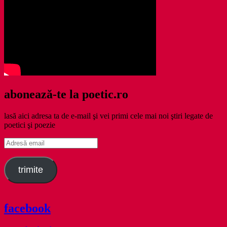
abonează-te la poetic.ro
lasă aici adresa ta de e-mail şi vei primi cele mai noi ştiri legate de
poetici şi poezie
Adresă
email
trimite
facebook