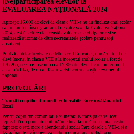
(Ne)
participarea elevilor la
EVALUAREA NAȚIONALĂ 2024
Aproape 16.000 de elevi de clasa a VIII-a nu au finalizat anul școlar
sau nu au fost înscriși automat de către școli la Evaluarea Națională
2024, deși înscrierea la această evaluare este obligatorie și se
realizează automat de către secretariatele școlare pentru toți
absolvenții.
Potrivit datelor furnizate de Ministerul Educației, numărul total de
elevi înscriși în clasa a VIII-a la începutul anului școlar a fost de
176.266, ceea ce înseamnă că 15.866 de elevi, fie nu au terminat
clasa a VIII-a, fie nu au fost înscriși pentru a susține examenul
național.
PROVOCĂRI
Tranziția copiilor din medii vulnerabile către învățământul
liceal
Pentru copiii din comunitățile vulnerabile, tranziția către liceu
reprezintă un punct de cotitură în educația lor. Consecința acestui
fapt este o rată mare a abandonului școlar între clasele a VIII-a și a
IX-a, înainte de încheierea ciclului educațional obligatoriu.