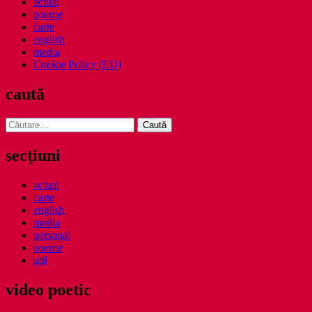
actual
poeme
carte
english
media
Cookie Policy (EU)
caută
Caută
după:
secţiuni
actual
carte
english
media
personal
poeme
util
video poetic