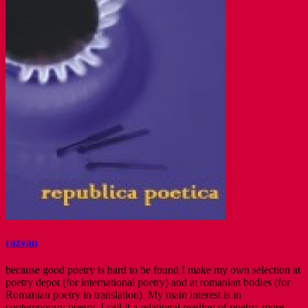
razvan
because good poetry is hard to be found I make my own selection at
poetry depot (for international poetry) and at romanian bodies (for
Romanian poetry in translation). My main interest is in
contemporary poetry. I call it a relational reading of poetry. more