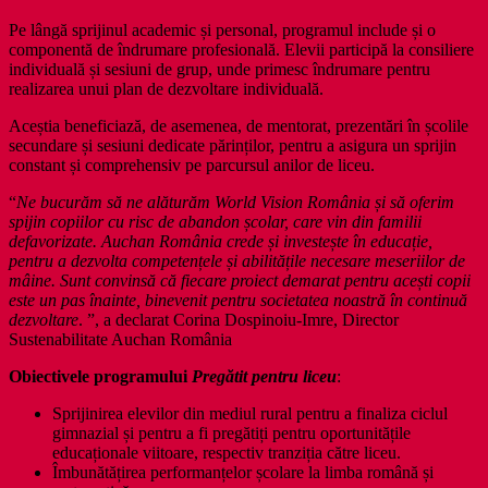
Pe lângă sprijinul academic și personal, programul include și o
componentă de îndrumare profesională. Elevii participă la consiliere
individuală și sesiuni de grup, unde primesc îndrumare pentru
realizarea unui plan de dezvoltare individuală.
Aceștia beneficiază, de asemenea, de mentorat, prezentări în școlile
secundare și sesiuni dedicate părinților, pentru a asigura un sprijin
constant și comprehensiv pe parcursul anilor de liceu.
“
Ne bucurăm să ne alăturăm World Vision România și să oferim
spijin copiilor cu risc de abandon școlar, care vin din familii
defavorizate. Auchan România crede și investește în educație,
pentru a dezvolta competențele și abilitățile necesare meseriilor de
mâine. Sunt convinsă că fiecare proiect demarat pentru acești copii
este un pas înainte, binevenit pentru societatea noastră în continuă
dezvoltare
. ”, a declarat Corina Dospinoiu-Imre, Director
Sustenabilitate Auchan România
Obiectivele programului
Pregătit pentru liceu
:
Sprijinirea elevilor din mediul rural pentru a finaliza ciclul
gimnazial și pentru a fi pregătiți pentru oportunitățile
educaționale viitoare, respectiv tranziția către liceu.
Îmbunătățirea performanțelor școlare la limba română și