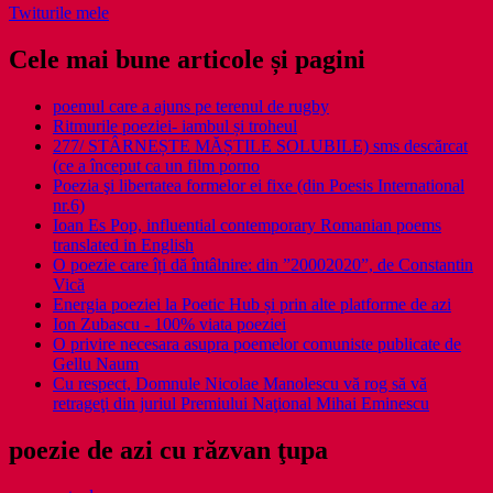
Twiturile mele
Cele mai bune articole și pagini
poemul care a ajuns pe terenul de rugby
Ritmurile poeziei- iambul și troheul
277/ STÂRNEȘTE MĂȘTILE SOLUBILE) sms descărcat
(ce a început ca un film porno
Poezia şi libertatea formelor ei fixe (din Poesis International
nr.6)
Ioan Es Pop, influential contemporary Romanian poems
translated in English
O poezie care îți dă întâlnire: din ”20002020”, de Constantin
Vică
Energia poeziei la Poetic Hub și prin alte platforme de azi
Ion Zubascu - 100% viata poeziei
O privire necesara asupra poemelor comuniste publicate de
Gellu Naum
Cu respect, Domnule Nicolae Manolescu vă rog să vă
retrageţi din juriul Premiului Naţional Mihai Eminescu
poezie de azi cu răzvan ţupa