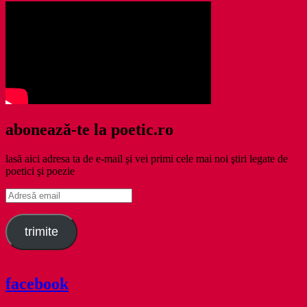
abonează-te la poetic.ro
lasă aici adresa ta de e-mail şi vei primi cele mai noi ştiri legate de
poetici şi poezie
Adresă
email
trimite
facebook