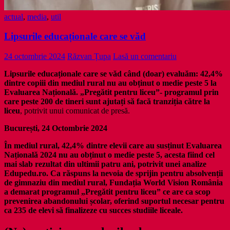
actual
,
media
,
util
Lipsurile educaționale care se văd
24 octombrie 2024
Răzvan Țupa
Lasă un comentariu
Lipsurile educaționale care se văd când (doar) evaluăm: 42,4%
dintre copiii din mediul rural nu au obținut o medie peste 5 la
Evaluarea Națională. „Pregătit pentru liceu”- programul prin
care peste 200 de tineri sunt ajutați să facă tranziția către la
liceu
, potrivit unui comunicat de presă.
București, 24 Octombrie 2024
În mediul rural, 42,4% dintre elevii care au susținut Evaluarea
Națională 2024 nu au obținut o medie peste 5, acesta fiind cel
mai slab rezultat din ultimii patru ani, potrivit unei analize
Edupedu.ro. Ca răspuns la nevoia de sprijin pentru absolvenții
de gimnaziu din mediul rural, Fundația World Vision România
a demarat programul „Pregătit pentru liceu” ce are ca scop
prevenirea abandonului școlar, oferind suportul necesar pentru
ca 235 de elevi să finalizeze cu succes studiile liceale.