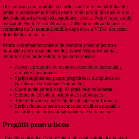
Deși educația este gratuită, costurile asociate frecventării liceului
rămân o povară semnificativă pentru mulți părinți din mediul rural,
determinându-i pe copii să abandoneze școala. Potrivit unui sondaj
realizat de World Vision România, 56% dintre elevii din aceste
comunități nu își continuă studiile după clasa a VIII-a, din cauza
dificultăților financiare.
Pentru a combate fenomenul de abandon școlar și pentru a
îmbunătăți performanțele elevilor, World Vision România a
identificat mai multe soluții, după cum urmează:
Acces la programe de mentorat, dezvoltare personală și
orientare vocațională;
Sprijin suplimentar pentru pregătirea la disciplinele de
Bacalaureat și Evaluare Națională;
Oportunități pentru stagii de practică și voluntariat;
Ședințe de consiliere psihologică individuală;
Tabere de vară cu activități de educație non-formală;
Sprijin financiar pentru acoperirea totală sau parțială a
costurilor, precum și donații materiale și financiare.
Pregătit pentru liceu
„Pregătit pentru liceu” reprezintă o intervenție strategică la nivel