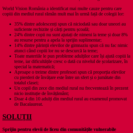
World Vision România a identificat mai multe cauze pentru care
copiii din mediul rural rămân mult mai în urmă față de colegii lor:
35% dintre adolescenți spun că niciodată sau doar uneori au
suficiente rechizite și cărți pentru școală;
24% dintre copii nu sunt ajutați de nimeni la teme și doar 8%
au resurse pentru a apela la sprijin suplimentar;
14% dintre părinții elevilor de gimnaziu spun că nu fac nimic
atunci când copiii lor nu se descurcă la teme;
Toate materiile le pun probleme adulților care își ajută copiii la
teme, iar dificultățile cresc o dată cu nivelul de școlarizare, în
special la matematică;
Aproape o treime dintre profesori spun că proporția elevilor
cu pierderi de învățare este între un sfert și o jumătate din
totalul clasei;
Un copil din zece din mediul rural nu frecventează în prezent
nicio instituție de învățământ;
Doar 4 din 10 adulți din mediul rural au examenul promovat
de Bacalaureat.
SOLUȚII
Sprijin pentru elevii de liceu din comunitățile vulnerabile