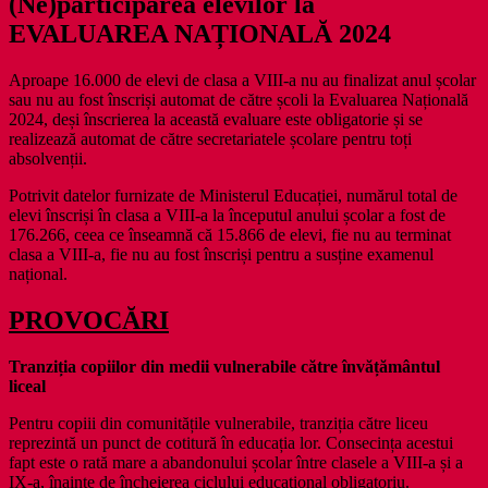
(Ne)
participarea elevilor la
EVALUAREA NAȚIONALĂ 2024
Aproape 16.000 de elevi de clasa a VIII-a nu au finalizat anul școlar
sau nu au fost înscriși automat de către școli la Evaluarea Națională
2024, deși înscrierea la această evaluare este obligatorie și se
realizează automat de către secretariatele școlare pentru toți
absolvenții.
Potrivit datelor furnizate de Ministerul Educației, numărul total de
elevi înscriși în clasa a VIII-a la începutul anului școlar a fost de
176.266, ceea ce înseamnă că 15.866 de elevi, fie nu au terminat
clasa a VIII-a, fie nu au fost înscriși pentru a susține examenul
național.
PROVOCĂRI
Tranziția copiilor din medii vulnerabile către învățământul
liceal
Pentru copiii din comunitățile vulnerabile, tranziția către liceu
reprezintă un punct de cotitură în educația lor. Consecința acestui
fapt este o rată mare a abandonului școlar între clasele a VIII-a și a
IX-a, înainte de încheierea ciclului educațional obligatoriu.