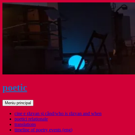
Sari
la
conținut
poetic
Caută
Meniu principal
cine e răzvan și când/who is răzvan and when
poetici relaţionale
translations
timeline of poetry events (eng)