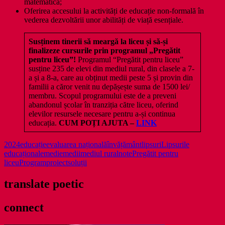
matematică;
Oferirea accesului la activități de educație non-formală în
vederea dezvoltării unor abilități de viață esențiale.
Susținem tinerii s
ă meargă la liceu și
să-și
finalizeze cursurile prin programul „Pregătit
pentru liceu”!
Programul “Pregătit pentru liceu”
susține 235 de elevi din mediul rural, din clasele a 7-
a și a 8-a, care au obținut medii peste 5 și provin din
familii a căror venit nu depășește suma de 1500 lei/
membru. Scopul programului este de a preveni
abandonul școlar în tranziția către liceu, oferind
elevilor resursele necesare pentru a-și continua
educația.
CUM POȚI AJUTA –
LINK
2024
educație
evaluarea națională
învățământ
lipsuri
Lipsurile
educaționale
medie
medii
mediul rural
note
Pregătit pentru
liceu
Program
proiect
soluții
translate poetic
connect