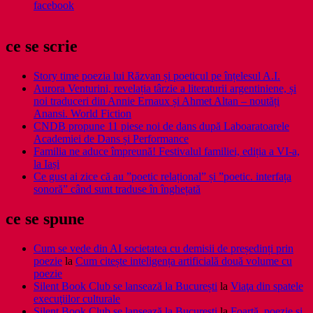
facebook
ce se scrie
Story time poezia lui Răzvan și poeticul pe înțelesul A.I.
Aurora Venturini, revelația târzie a literaturii argentiniene, și
noi traduceri din Annie Ernaux și Ahmet Altan – noutăți
Anansi. World Fiction
CNDB propune 11 piese noi de dans după Laboaratoarele
Academiei de Dans și Performance
Familia ne aduce împreună! Festivalul familiei, ediția a VI-a,
la Iași
Ce gust ai zice că au ”poetic relațional” și ”poetic. interfața
sonoră” când sunt traduse în înghețată
ce se spune
Cum se vede din AI societatea cu demisii de președinți prin
poezie
la
Cum citește inteligența artificială două volume cu
poezie
Silent Book Club se lansează la București
la
Viaţa din spatele
execuţiilor culturale
Silent Book Club se lansează la București
la
Foarţă, poezie şi