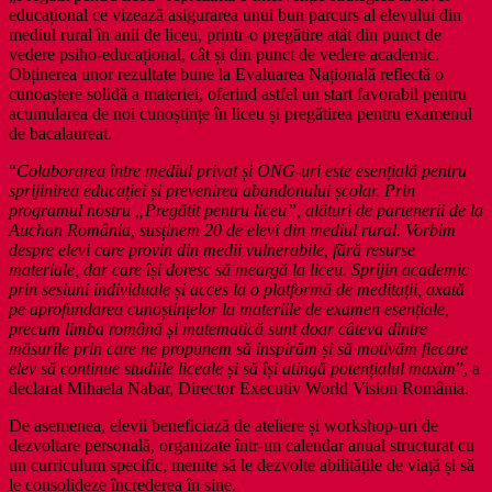
educațional ce vizează asigurarea unui bun parcurs al elevului din
mediul rural în anii de liceu, printr-o pregătire atât din punct de
vedere psiho-educațional, cât și din punct de vedere academic.
Obținerea unor rezultate bune la Evaluarea Națională reflectă o
cunoaștere solidă a materiei, oferind astfel un start favorabil pentru
acumularea de noi cunoștințe în liceu și pregătirea pentru examenul
de bacalaureat.
“
Colaborarea între mediul privat și ONG-uri este esențială pentru
sprijinirea educației și prevenirea abandonului școlar. Prin
programul nostru „Pregătit pentru liceu”, alături de partenerii de la
Auchan România, susținem 20 de elevi din mediul rural. Vorbim
despre elevi care provin din medii vulnerabile, fără resurse
materiale, dar care își doresc să meargă la liceu. Sprijin academic
prin sesiuni individuale și acces la o platformă de meditații, axată
pe aprofundarea cunoștințelor la materiile de examen esențiale,
precum limba română și matematică sunt doar câteva dintre
măsurile prin care ne propunem să inspirăm și să motivăm fiecare
elev să continue studiile liceale și să își atingă potențialul maxim
”, a
declarat Mihaela Nabar, Director Executiv World Vision România.
De asemenea, elevii beneficiază de ateliere și workshop-uri de
dezvoltare personală, organizate într-un calendar anual structurat cu
un curriculum specific, menite să le dezvolte abilitățile de viață și să
le consolideze încrederea în sine.