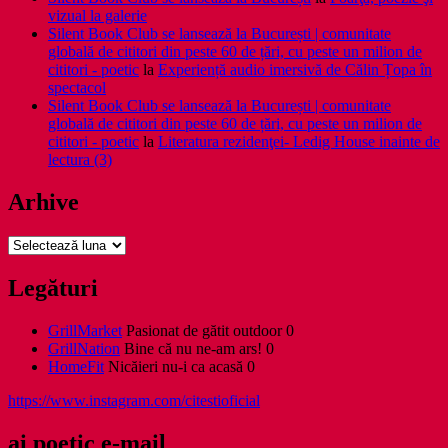
vizual la galerie
Silent Book Club se lansează la București | comunitate
globală de cititori din peste 60 de țări, cu peste un milion de
cititori - poetic
la
Experiență audio imersivă de Călin Țopa în
spectacol
Silent Book Club se lansează la București | comunitate
globală de cititori din peste 60 de țări, cu peste un milion de
cititori - poetic
la
Literatura rezidenţei- Ledig House inainte de
lectura (3)
Arhive
Arhive
Legături
GrillMarket
Pasionat de gătit outdoor 0
GrillNation
Bine că nu ne-am ars! 0
HomeFit
Nicăieri nu-i ca acasă 0
https://www.instagram.com/citestioficial
ai poetic e-mail