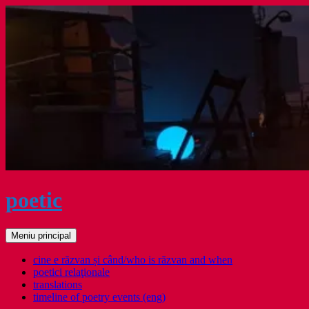
Sari
la
conținut
poetic
Caută
Meniu principal
cine e răzvan și când/who is răzvan and when
poetici relaţionale
translations
timeline of poetry events (eng)