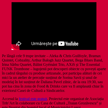
Pe lângă cele 9 trupe invitate – Aleka & Chris Guilfoyle, Bramax
Quintet, Cobzality, Arthur Balogh Jazz Quartet, Bega Blues Band,
Irina Sârbu Quartet, Bálint Gyémánt Trio, AXiS și The Essential
FUNK Trombone – lugojenii pot descoperi obiecte cu povești aparte
în cadrul târgului cu produse artizanale, pot participa alături de cei
mici la un atelier de percuție susținut de Sorina Savii și unul de
modelaj în lut susținut de Daliana Pavel zilnic, de la ora 19:30, sau
pot lua cina în zona de Food & Drinks care va fi amplasată chiar în
exteriorul Casei de Cultură a Sindicatelor.
Accesul la
festival este gratuit
. Proiectul este organizat de Asociația
Trib’Art în colaborare cu Casa de Cultură „Traian Grozăvescu” și
este finanțat din bugetul local al Municipiului Lugoj.