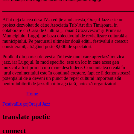
_______________________________________________________
Aflat deja la cea de-a IV-a ediție anul acesta, Orașul Jazz este un
proiect dezvoltat de către Asociația Trib`Art din Timișoara, în
colaborare cu Casa de Cultură „Traian Grozăvescu” și Primăria
Municipiului Lugoj, pe baza obiectivului de revitalizare culturală a
municipiului. Pe parcursul ultimelor două ediții, festivalul a crescut
considerabil, atrăgând peste 8,000 de spectatori.
Publicul din partea de vest a țării este unul care apreciază muzica
jazz, iar Lugojul, în mod specific, este un loc în care acest gen
muzical a fost primit cu o mare deschidere. Comunitatea creată în
jurul evenimentului este în continuă creștere, fapt ce îi demonstrează
potențialul de a deveni un punct de reper cultural important atât
pentru iubitorii de jazz din întreaga țară, notează organizatorii.
Home
Festival
Lugoj
Orașul Jazz
translate poetic
connect