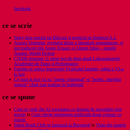
facebook
ce se scrie
Story time poezia lui Răzvan și poeticul pe înțelesul A.I.
Aurora Venturini, revelația târzie a literaturii argentiniene, și
noi traduceri din Annie Ernaux și Ahmet Altan – noutăți
Anansi. World Fiction
CNDB propune 11 piese noi de dans după Laboaratoarele
Academiei de Dans și Performance
Familia ne aduce împreună! Festivalul familiei, ediția a VI-a,
la Iași
Ce gust ai zice că au ”poetic relațional” și ”poetic. interfața
sonoră” când sunt traduse în înghețată
ce se spune
Cum se vede din AI societatea cu demisii de președinți prin
poezie
la
Cum citește inteligența artificială două volume cu
poezie
Silent Book Club se lansează la București
la
Viaţa din spatele