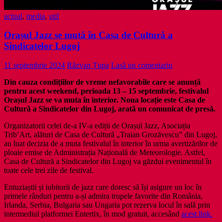
actual
,
media
,
util
Orașul Jazz se mută în Casa de Cultură a
Sindicatelor Lugoj
11 septembrie 2024
Răzvan Țupa
Lasă un comentariu
Din cauza condițiilor de vreme nefavorabile care se anunță
pentru acest weekend, perioada 13 – 15 septembrie, festivalul
Orașul Jazz se va muta în interior. Noua locație este Casa de
Cultură a Sindicatelor din Lugoj, arată un comunicat de presă.
Organizatorii celei de-a IV-a ediții de Orașul Jazz, Asociația
Trib’Art, alături de Casa de Cultură „Traian Grozăvescu” din Lugoj,
au luat decizia de a muta festivalul în interior în urma avertizărilor de
ploaie emise de Administrația Națională de Meteorologie. Astfel,
Casa de Cultură a Sindicatelor din Lugoj va găzdui evenimentul în
toate cele trei zile de festival.
Entuziaștii și iubitorii de jazz care doresc să își asigure un loc în
primele rânduri pentru a-și admira trupele favorite din România,
Irlanda, Serbia, Bulgaria sau Ungaria pot rezerva locul în sală prin
intermediul platformei Entertix, în mod gratuit, accesând
acest link.