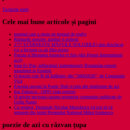
Twiturile mele
Cele mai bune articole și pagini
poemul care a ajuns pe terenul de rugby
Ritmurile poeziei- iambul și troheul
277/ STÂRNEȘTE MĂȘTILE SOLUBILE) sms descărcat
(ce a început ca un film porno
Poezia şi libertatea formelor ei fixe (din Poesis International
nr.6)
Ioan Es Pop, influential contemporary Romanian poems
translated in English
O poezie care îți dă întâlnire: din ”20002020”, de Constantin
Vică
Energia poeziei la Poetic Hub și prin alte platforme de azi
Ion Zubascu - 100% viata poeziei
O privire necesara asupra poemelor comuniste publicate de
Gellu Naum
Cu respect, Domnule Nicolae Manolescu vă rog să vă
retrageţi din juriul Premiului Naţional Mihai Eminescu
poezie de azi cu răzvan ţupa