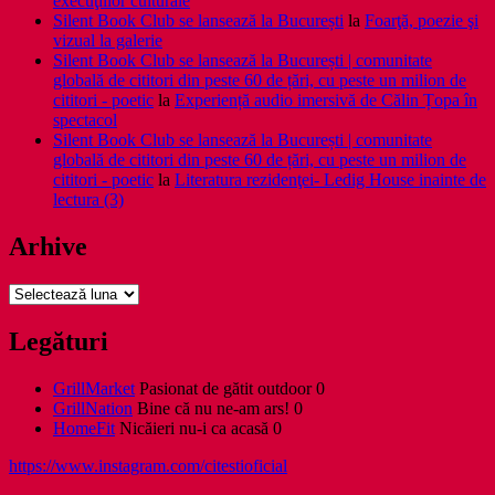
execuţiilor culturale
Silent Book Club se lansează la București
la
Foarţă, poezie şi
vizual la galerie
Silent Book Club se lansează la București | comunitate
globală de cititori din peste 60 de țări, cu peste un milion de
cititori - poetic
la
Experiență audio imersivă de Călin Țopa în
spectacol
Silent Book Club se lansează la București | comunitate
globală de cititori din peste 60 de țări, cu peste un milion de
cititori - poetic
la
Literatura rezidenţei- Ledig House inainte de
lectura (3)
Arhive
Arhive
Legături
GrillMarket
Pasionat de gătit outdoor 0
GrillNation
Bine că nu ne-am ars! 0
HomeFit
Nicăieri nu-i ca acasă 0
https://www.instagram.com/citestioficial