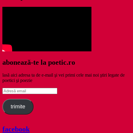
abonează-te la poetic.ro
lasă aici adresa ta de e-mail şi vei primi cele mai noi ştiri legate de
poetici şi poezie
Adresă
email
trimite
facebook