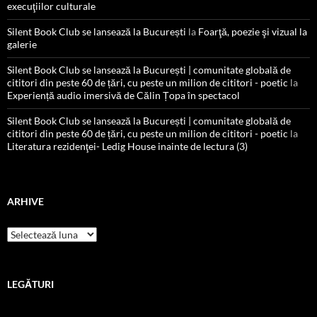
execuţiilor culturale
Silent Book Club se lansează la București
la
Foarţă, poezie şi vizual la
galerie
Silent Book Club se lansează la București | comunitate globală de
cititori din peste 60 de țări, cu peste un milion de cititori - poetic
la
Experiență audio imersivă de Călin Țopa în spectacol
Silent Book Club se lansează la București | comunitate globală de
cititori din peste 60 de țări, cu peste un milion de cititori - poetic
la
Literatura rezidenţei- Ledig House inainte de lectura (3)
ARHIVE
Arhive
LEGĂTURI