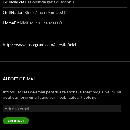
GrillMarket
Pasionat de gătit outdoor 0
GrillNation
Bine că nu ne-am ars! 0
HomeFit
Nicăieri nu-i ca acasă 0
https://www.instagram.com/citestioficial
AI POETIC E-MAIL
Introdu adresa de email pentru a te abona la acest blog și vei primi
notificări prin email când vor fi publicate articole noi.
Adresă
email
ABONARE