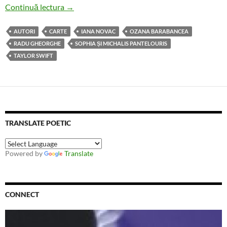
De două ori aceeași carte de Taylor Swift la 
Continuă lectura
→
AUTORI
CARTE
IANA NOVAC
OZANA BARABANCEA
RADU GHEORGHE
SOPHIA ȘI MICHALIS PANTELOURIS
TAYLOR SWIFT
TRANSLATE POETIC
Powered by
Translate
CONNECT