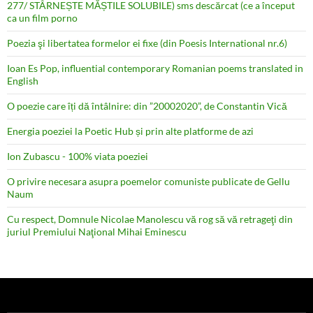
277/ STÂRNEȘTE MĂȘTILE SOLUBILE) sms descărcat (ce a început
ca un film porno
Poezia şi libertatea formelor ei fixe (din Poesis International nr.6)
Ioan Es Pop, influential contemporary Romanian poems translated in
English
O poezie care îți dă întâlnire: din ”20002020”, de Constantin Vică
Energia poeziei la Poetic Hub și prin alte platforme de azi
Ion Zubascu - 100% viata poeziei
O privire necesara asupra poemelor comuniste publicate de Gellu
Naum
Cu respect, Domnule Nicolae Manolescu vă rog să vă retrageţi din
juriul Premiului Naţional Mihai Eminescu