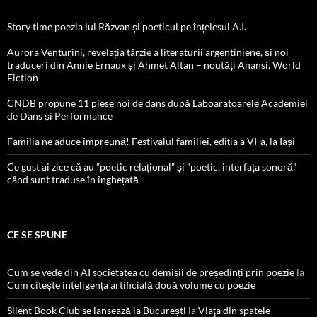
Story time poezia lui Răzvan și poeticul pe înțelesul A.I.
Aurora Venturini, revelația târzie a literaturii argentiniene, și noi
traduceri din Annie Ernaux și Ahmet Altan – noutăți Anansi. World
Fiction
CNDB propune 11 piese noi de dans după Laboaratoarele Academiei
de Dans și Performance
Familia ne aduce împreună! Festivalul familiei, ediția a VI-a, la Iași
Ce gust ai zice că au ”poetic relațional” și ”poetic. interfața sonoră”
când sunt traduse în înghețată
CE SE SPUNE
Cum se vede din AI societatea cu demisii de președinți prin poezie
la
Cum citește inteligența artificială două volume cu poezie
Silent Book Club se lansează la București
la
Viaţa din spatele