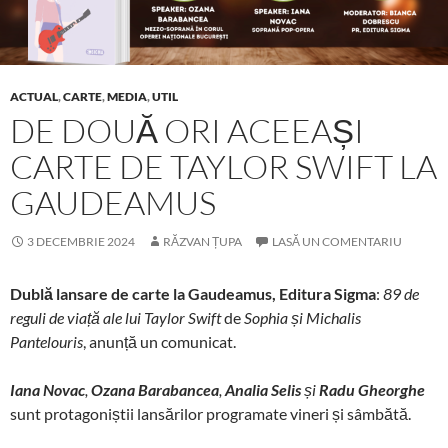
ACTUAL
,
CARTE
,
MEDIA
,
UTIL
DE DOUĂ ORI ACEEAȘI
CARTE DE TAYLOR SWIFT LA
GAUDEAMUS
3 DECEMBRIE 2024
RĂZVAN ȚUPA
LASĂ UN COMENTARIU
Dublă lansare de carte la Gaudeamus, Editura Sigma
:
89 de
reguli de viață ale lui Taylor Swift
de
Sophia și Michalis
Pantelouris
, anunță un comunicat.
Iana Novac
,
Ozana Barabancea
,
Analia Selis
și
Radu Gheorghe
sunt protagoniștii lansărilor programate vineri și sâmbătă.