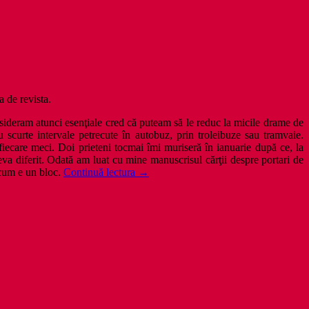
a de revista.
ideram atunci esenţiale cred că puteam să le reduc la micile drame de
u scurte intervale petrecute în autobuz, prin troleibuze sau tramvaie.
fiecare meci. Doi prieteni tocmai îmi muriseră în ianuarie după ce, la
eva diferit. Odată am luat cu mine manuscrisul cărţii despre portari de
Bucureşti,
Acum e un bloc.
Continuă lectura
→
un
poem
cu
pizdă