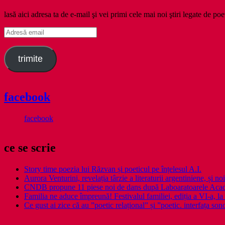
lasă aici adresa ta de e-mail şi vei primi cele mai noi ştiri legate de poe
Adresă
email
trimite
facebook
facebook
ce se scrie
Story time poezia lui Răzvan și poeticul pe înțelesul A.I.
Aurora Venturini, revelația târzie a literaturii argentiniene, și
CNDB propune 11 piese noi de dans după Laboaratoarele Acad
Familia ne aduce împreună! Festivalul familiei, ediția a VI-a, la 
Ce gust ai zice că au ”poetic relațional” și ”poetic. interfața so