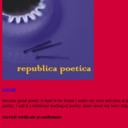
razvan
because good poetry is hard to be found I make my own selection at po
poetry. I call it a relational reading of poetry. more about me here: http
Servicii verificate și confirmate