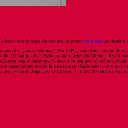
-a ieşit o serie întreagă din care mai jos postez
prima parte
publicată dej
vins că viaţa mea e terminată. Era 1993 şi experienţele pe care le cons
şcolii 117 sau jocurile afectuoase ale rudelor din Chirigiu. Restul era
in Ghencea deja se transforma în atacuri tot mai greu de controlat după 
care ieşeam printre blocuri în Sebastian cu câinele păreau să vină cu c
 un teren viran de lângă Casa de Copii nr 10. Era un foc rămas acolo. 