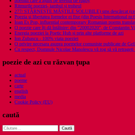
poemul care a ajuns pe terenul de rugby
Ritmurile poeziei- iambul și troheul
277/ STÂRNEȘTE MĂȘTILE SOLUBILE) sms descărcat (ce a î
Poezia şi libertatea formelor ei fixe (din Poesis International nr.
Ioan Es Pop, influential contemporary Romanian poems translat
O poezie care îți dă întâlnire: din ”20002020”, de Constantin V
Energia poeziei la Poetic Hub și prin alte platforme de azi
Ion Zubascu - 100% viata poeziei
O privire necesara asupra poemelor comuniste publicate de Ge
Cu respect, Domnule Nicolae Manolescu vă rog să vă retrageţi 
poezie de azi cu răzvan ţupa
actual
poeme
carte
english
media
Cookie Policy (EU)
caută
Caută
după: