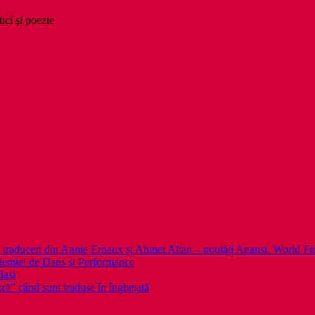
tici şi poezie
 noi traduceri din Annie Ernaux și Ahmet Altan – noutăți Anansi. World Fi
emiei de Dans și Performance
Iași
noră” când sunt traduse în înghețată