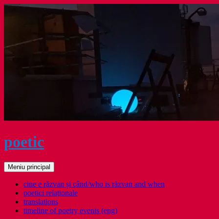
Sari
la
conținut
poetic
Caută
Meniu principal
cine e răzvan și când/who is răzvan and when
poetici relaţionale
translations
timeline of poetry events (eng)