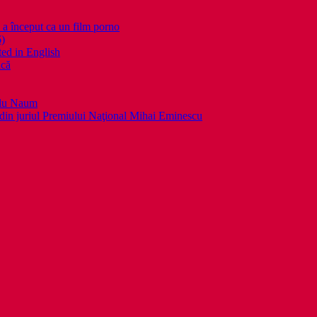
nceput ca un film porno
6)
ed in English
ică
llu Naum
din juriul Premiului Naţional Mihai Eminescu