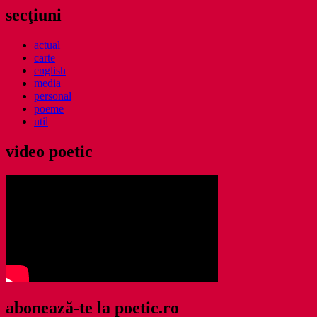
secţiuni
actual
carte
english
media
personal
poeme
util
video poetic
abonează-te la poetic.ro