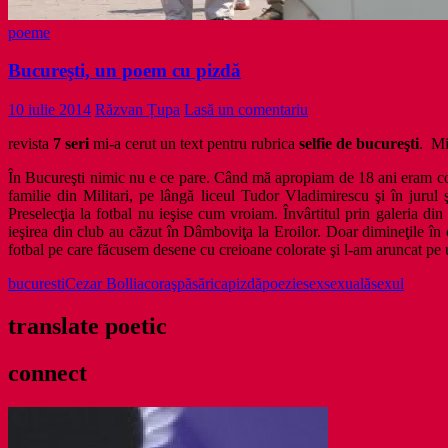
poeme
Bucureşti, un poem cu pizdă
10 iulie 2014
Răzvan Țupa
Lasă un comentariu
revista
7 seri
mi-a cerut un text pentru rubrica
selfie de bucureşti
. Mi
În Bucureşti nimic nu e ce pare. Când mă apropiam de 18 ani eram con
familie din Militari, pe lângă liceul Tudor Vladimirescu şi în jurul 
Preselecţia la fotbal nu ieşise cum vroiam. Învârtitul prin galeria d
ieşirea din club au căzut în Dâmboviţa la Eroilor. Doar dimineţile în 
fotbal pe care făcusem desene cu creioane colorate şi l-am aruncat pe
bucuresti
Cezar Bolliac
oraş
păsărica
pizdă
poezie
sex
sexuală
sexul
translate poetic
connect