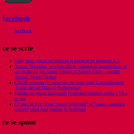
facebook
facebook
ce se scrie
Story time poezia lui Răzvan și poeticul pe înțelesul A.I.
Aurora Venturini, revelația târzie a literaturii argentiniene, și
noi traduceri din Annie Ernaux și Ahmet Altan – noutăți
Anansi. World Fiction
CNDB propune 11 piese noi de dans după Laboaratoarele
Academiei de Dans și Performance
Familia ne aduce împreună! Festivalul familiei, ediția a VI-a,
la Iași
Ce gust ai zice că au ”poetic relațional” și ”poetic. interfața
sonoră” când sunt traduse în înghețată
ce se spune