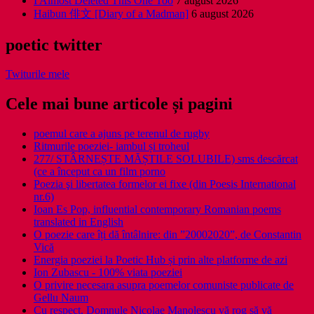
I Almost Deleted This One Too
7 august 2026
Haibun 俳文 [Diary of a Madman]
6 august 2026
poetic twitter
Twiturile mele
Cele mai bune articole și pagini
poemul care a ajuns pe terenul de rugby
Ritmurile poeziei- iambul și troheul
277/ STÂRNEȘTE MĂȘTILE SOLUBILE) sms descărcat
(ce a început ca un film porno
Poezia şi libertatea formelor ei fixe (din Poesis International
nr.6)
Ioan Es Pop, influential contemporary Romanian poems
translated in English
O poezie care îți dă întâlnire: din ”20002020”, de Constantin
Vică
Energia poeziei la Poetic Hub și prin alte platforme de azi
Ion Zubascu - 100% viata poeziei
O privire necesara asupra poemelor comuniste publicate de
Gellu Naum
Cu respect, Domnule Nicolae Manolescu vă rog să vă