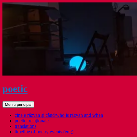
Sari
la
conținut
poetic
Caută
Meniu principal
cine e răzvan și când/who is răzvan and when
poetici relaţionale
translations
timeline of poetry events (eng)