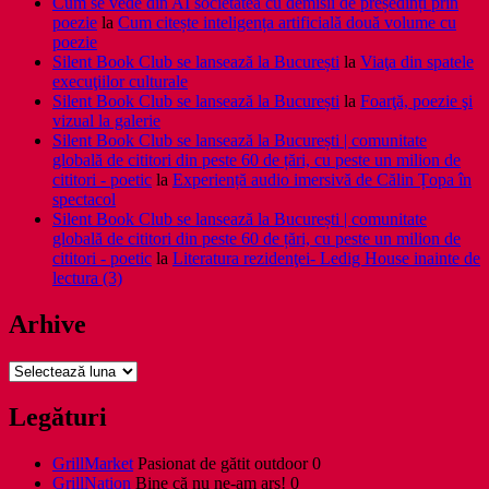
Cum se vede din AI societatea cu demisii de președinți prin
poezie
la
Cum citește inteligența artificială două volume cu
poezie
Silent Book Club se lansează la București
la
Viaţa din spatele
execuţiilor culturale
Silent Book Club se lansează la București
la
Foarţă, poezie şi
vizual la galerie
Silent Book Club se lansează la București | comunitate
globală de cititori din peste 60 de țări, cu peste un milion de
cititori - poetic
la
Experiență audio imersivă de Călin Țopa în
spectacol
Silent Book Club se lansează la București | comunitate
globală de cititori din peste 60 de țări, cu peste un milion de
cititori - poetic
la
Literatura rezidenţei- Ledig House inainte de
lectura (3)
Arhive
Arhive
Legături
GrillMarket
Pasionat de gătit outdoor 0
GrillNation
Bine că nu ne-am ars! 0