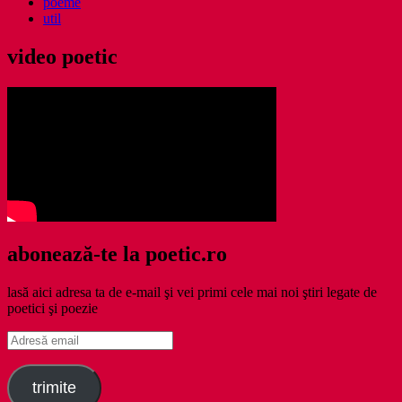
poeme
util
video poetic
abonează-te la poetic.ro
lasă aici adresa ta de e-mail şi vei primi cele mai noi ştiri legate de
poetici şi poezie
Adresă
email
trimite