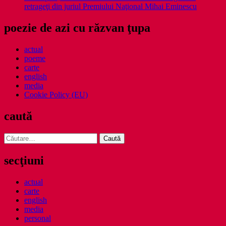
retrageţi din juriul Premiului Naţional Mihai Eminescu
poezie de azi cu răzvan ţupa
actual
poeme
carte
english
media
Cookie Policy (EU)
caută
Caută
după:
secţiuni
actual
carte
english
media
personal