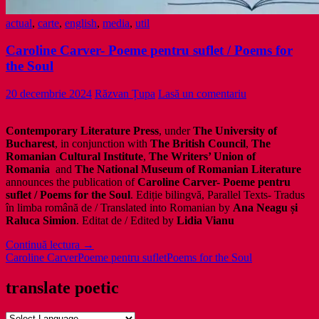
actual
,
carte
,
english
,
media
,
util
Caroline Carver- Poeme pentru suflet / Poems for
the Soul
20 decembrie 2024
Răzvan Țupa
Lasă un comentariu
Contemporary Literature Press
, under
The University of
Bucharest
, in conjunction with
The British Council
,
The
Romanian Cultural Institute
,
The Writers’ Union of
Romania
and
The National Museum of Romanian Literature
announces the publication of
Caroline Carver- Poeme pentru
suflet / Poems for the Soul
. Ediție bilingvă, Parallel Texts- Tradus
în limba română de / Translated into Romanian by
Ana Neagu și
Raluca Simion
. Editat de / Edited by
Lidia Vianu
Caroline
Continuă lectura
→
Carver-
Caroline Carver
Poeme pentru suflet
Poems for the Soul
Poeme
pentru
translate poetic
suflet
/