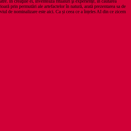
re. În creaţiile ei, inventează ritualuri şi experienţe, în căutarea
erioară prin permutări ale artefactelor în natură, arată prezentarea sa de
l de nominalizare este aici. Ca și ceea ce a înțeles AI din ce zicem