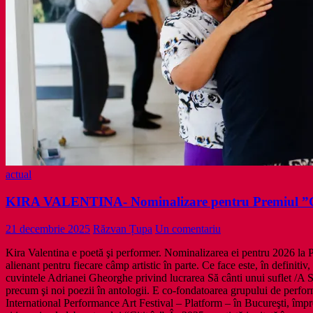
actual
KIRA VALENTINA- Nominalizare pentru Premiul 
21 decembrie 2025
Răzvan Țupa
Un comentariu
Kira Valentina e poetă şi performer. Nominalizarea ei pentru 2026 
alienant pentru fiecare câmp artistic în parte. Ce face este, în definitiv
cuvintele Adrianei Gheorghe privind lucrarea Să cânti unui suflet /A 
precum şi noi poezii în antologii. E co-fondatoarea grupului de perf
International Performance Art Festival – Platform – în Bucureşti, împre