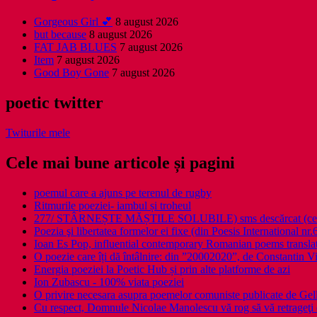
Gorgeous Girl 💕
8 august 2026
but because
8 august 2026
FAT JAB BLUES
7 august 2026
Item
7 august 2026
Good Boy Gone
7 august 2026
poetic twitter
Twiturile mele
Cele mai bune articole și pagini
poemul care a ajuns pe terenul de rugby
Ritmurile poeziei- iambul și troheul
277/ STÂRNEȘTE MĂȘTILE SOLUBILE) sms descărcat (ce a î
Poezia şi libertatea formelor ei fixe (din Poesis International nr.
Ioan Es Pop, influential contemporary Romanian poems translat
O poezie care îți dă întâlnire: din ”20002020”, de Constantin V
Energia poeziei la Poetic Hub și prin alte platforme de azi
Ion Zubascu - 100% viata poeziei
O privire necesara asupra poemelor comuniste publicate de Ge
Cu respect, Domnule Nicolae Manolescu vă rog să vă retrageţi 