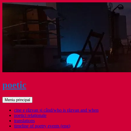
Sari
la
conținut
poetic
Caută
Meniu principal
cine e răzvan și când/who is răzvan and when
poetici relaţionale
translations
timeline of poetry events (eng)