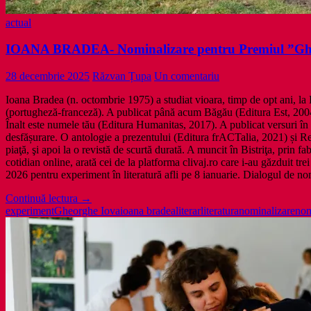
actual
IOANA BRADEA- Nominalizare pentru Premiul ”G
28 decembrie 2025
Răzvan Țupa
Un comentariu
Ioana Bradea (n. octombrie 1975) a studiat vioara, timp de opt ani, la 
(portugheză‑franceză). A publicat până acum Băgău (Editura Est, 2004
Înalt este numele tău (Editura Humanitas, 2017). A publicat versuri în 
desfășurare. O antologie a prezentului (Editura frACTalia, 2021) și Re
piaţă, şi apoi la o revistă de scurtă durată. A muncit în Bistriţa, prin fab
cotidian online, arată cei de la platforma clivaj.ro care i-au găz
2026 pentru experiment în literatură afli pe 8 ianuarie. Dialogul de no
IOANA
Continuă lectura
→
BRADEA-
experiment
Gheorghe Iova
ioana bradea
literar
literatura
nominalizare
nom
Nominalizare
pentru
Premiul
”Gheorghe
Iova
TEXTUARE”
2026