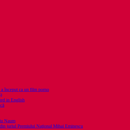
nceput ca un film porno
6)
ed in English
ică
llu Naum
din juriul Premiului Naţional Mihai Eminescu