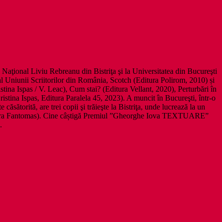
l Naţional Liviu Rebreanu din Bistriţa şi la Universitatea din Bucureşti
 Uniunii Scriitorilor din România, Scotch (Editura Polirom, 2010) și
tina Ispas / V. Leac), Cum stai? (Editura Vellant, 2020), Perturbări în
istina Ispas, Editura Paralela 45, 2023). A muncit în Bucureşti, într-o
e căsătorită, are trei copii şi trăieşte la Bistriţa, unde lucrează la un
(editura Fantomas). Cine câștigă Premiul ”Gheorghe Iova TEXTUARE”
.