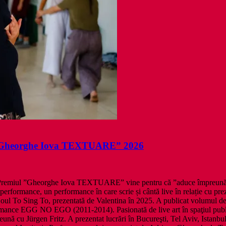
”Gheorghe Iova TEXTUARE” 2026
la Premiul ”Gheorghe Iova TEXTUARE” vine pentru că ”aduce împreună po
, performance, un performance în care scrie și cântă live în relație cu pre
Soul To Sing To, prezentată de Valentina în 2025. A publicat volumul d
ormance EGG NO EGO (2011-2014). Pasionată de live art în spaţiul public
ună cu Jürgen Fritz. A prezentat lucrări în Bucureşti, Tel Aviv, Istanbu