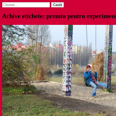
Caută
după:
Arhive etichete: premiu pentru experiment