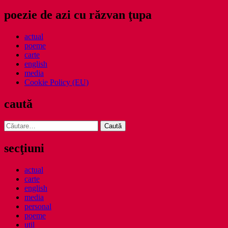
poezie de azi cu răzvan ţupa
actual
poeme
carte
english
media
Cookie Policy (EU)
caută
Caută
după:
secţiuni
actual
carte
english
media
personal
poeme
util