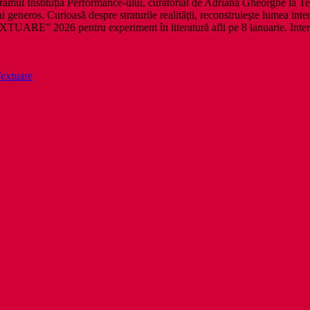
ogramul Instituția Performance-ului, curatoriat de Adriana Gheorghe la Teat
mai generos. Curioasă despre straturile realităţii, reconstruieşte lumea int
UARE” 2026 pentru experiment în literatură afli pe 8 ianuarie. Interviu
extuare