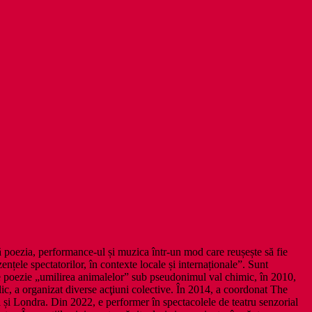
ezia, performance-ul și muzica într-un mod care reușește să fie
zențele spectatorilor, în contexte locale și internaționale”. Sunt
e poezie „umilirea animalelor” sub pseudonimul val chimic, în 2010,
, a organizat diverse acţiuni colective. În 2014, a coordonat The
l și Londra. Din 2022, e performer în spectacolele de teatru senzorial