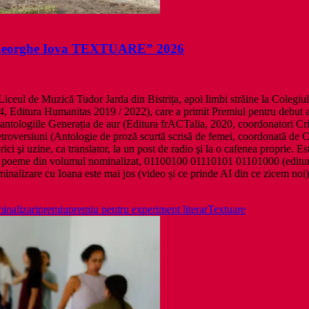
heorghe Iova TEXTUARE” 2026
Liceul de Muzică Tudor Jarda din Bistrița, apoi limbi străine la Colegiu
, Editura Humanitas 2019 / 2022), care a primit Premiul pentru debut al
antologiile Generația de aur (Editura frACTalia, 2020, coordonatori Cris
troversiuni (Antologie de proză scurtă scrisă de femei, coordonată de Cr
rici şi uzine, ca translator, la un post de radio şi la o cafenea proprie. Est
duit trei poeme din volumul nominalizat, 01100100 01110101 01101000 
minalizare cu Ioana este mai jos (video și ce prinde AI din ce zicem noi)
inalizari
premiu
premiu pentru experiment literar
Textuare