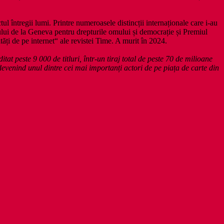
ectul întregii lumi. Printre numeroasele distincții internaționale care i-au
ui de la Geneva pentru drepturile omului și democrație și Premiul
ăți de pe internet“ ale revistei Time. A murit în 2024.
tat peste 9 000 de titluri, într-un tiraj total de peste 70 de milioane
devenind unul dintre cei mai importanți actori de pe piața de carte din