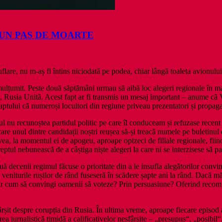
: LA UN PAS DE MOARTE
suflare, nu m‑aș fi întins niciodată pe podea, chiar lângă toaleta avionu
țumit. Peste două săptămâni urmau să aibă loc alegeri regionale în mai 
usia Unită. Acest fapt ar fi transmis un mesaj important – anume că Vla
 faptului că numeroși locuitori din regiune priveau prezentatori și propag
ul nu recunoștea partidul politic pe care îl conduceam și refuzase recent 
are unul dintre candidații noștri reușea să‑și treacă numele pe buletinul
vea, la momentul ei de apogeu, aproape optzeci de filiale regionale, fiin
reptul nebunească de a câștiga niște alegeri la care ni se interzisese să p
ouă decenii regimul făcuse o prioritate din a le insufla alegătorilor conv
 veniturile rușilor de rând fuseseră în scădere șapte ani la rând. Dacă măc
. Dar cum să convingi oamenii să voteze? Prin persuasiune? Oferind recom
sfârșit despre corupția din Rusia. În ultima vreme, aproape fiecare episo
ea jurnalistică timidă a calificativelor nesfârșite – „presupus“, „posibil“