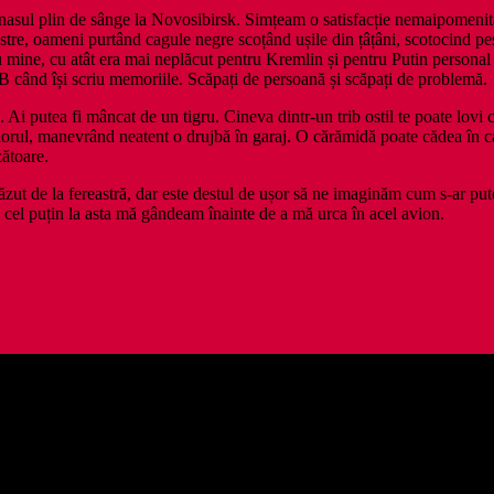
asul plin de sânge la Novosibirsk. Simțeam o satisfacție nemaipomenită l
 noastre, oameni purtând cagule negre scoțând ușile din țâțâni, scotocind 
u mine, cu atât era mai neplăcut pentru Kremlin și pentru Putin personal –
SB când își scriu memoriile. Scăpați de persoană și scăpați de problemă.
e. Ai putea fi mâncat de un tigru. Cineva dintr‑un trib ostil te poate lovi 
piciorul, manevrând neatent o drujbă în garaj. O cărămidă poate cădea în c
zătoare.
u căzut de la fereastră, dar este destul de ușor să ne imaginăm cum s‑ar pute
u cel puțin la asta mă gândeam înainte de a mă urca în acel avion.