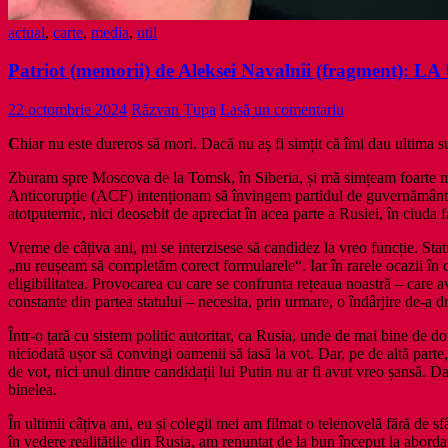
actual
,
carte
,
media
,
util
Patriot (memorii) de Aleksei Navalnîi (fragment)
22 octombrie 2024
Răzvan Țupa
Lasă un comentariu
C
hiar nu este dureros să mori. Dacă nu aș fi simțit că îmi dau ultima 
Zburam spre Moscova de la Tomsk, în Siberia, și mă simțeam foarte mul
Anticorupție (ACF) intenționam să învingem partidul de guvernământ, R
atotputernic, nici deosebit de apreciat în acea parte a Rusiei, în ciuda
Vreme de câțiva ani, mi se interzisese să candidez la vreo funcție. Stat
„nu reușeam să completăm corect formularele“. Iar în rarele ocazii în c
eligibilitatea. Provocarea cu care se confrunta rețeaua noastră – care a
constante din partea statului – necesita, prin urmare, o îndârjire de‑a d
Într‑o țară cu sistem politic autoritar, ca Rusia, unde de mai bine de d
niciodată ușor să convingi oamenii să iasă la vot. Dar, pe de altă parte,
de vot, nici unul dintre candidații lui Putin nu ar fi avut vreo șansă
binelea.
În ultimii câțiva ani, eu și colegii mei am filmat o telenovelă fără de 
în vedere realitățile din Rusia, am renunțat de la bun început la abordar