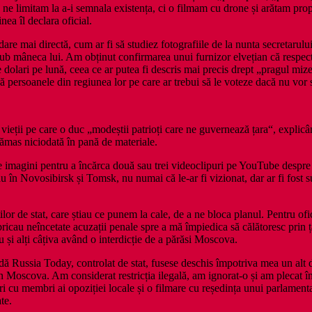
 ne limitam la a‑i semnala existența, ci o filmam cu drone și arătam prop
ea îl declara oficial.
are mai directă, cum ar fi să studiez fotografiile de la nunta secretarulu
sub mâneca lui. Am obținut confirmarea unui furnizor elvețian că respecti
 dolari pe lună, ceea ce ar putea fi descris mai precis drept „pragul mize
ră persoanele din regiunea lor pe care ar trebui să le voteze dacă nu vor s
 vieții pe care o duc „modeștii patrioți care ne guvernează țara“, expli
ămas niciodată în pană de materiale.
magini pentru a încărca două sau trei videoclipuri pe YouTube despre c
 în Novosibirsk și Tomsk, nu numai că le‑ar fi vizionat, dar ar fi fost su
or de stat, care știau ce punem la cale, de a ne bloca planul. Pentru ofici
ricau neîncetate acuzații penale spre a mă împiedica să călătoresc prin 
 și alți câțiva având o interdicție de a părăsi Moscova.
dă Russia Today, controlat de stat, fusese deschis împotriva mea un alt 
in Moscova. Am considerat restricția ilegală, am ignorat‑o și am plecat în 
 cu membri ai opoziției locale și o filmare cu reședința unui parlamentar
te.