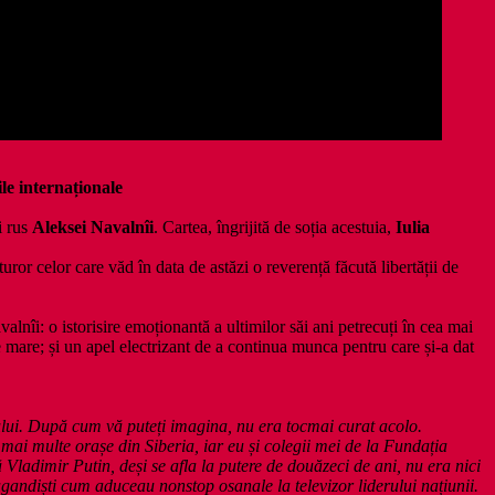
le internaționale
i rus
Aleksei Navalnîi
. Cartea, îngrijită de soția acestuia,
Iulia
tuturor celor care văd în data de astăzi o reverență făcută libertății de
valnîi: o istorisire emoționantă a ultimilor săi ani petrecuți în cea mai
 mare; și un apel electrizant de a continua munca pentru care și-a dat
nului. După cum vă puteți imagina, nu era tocmai curat acolo.
i multe orașe din Siberia, iar eu și colegii mei de la Fundația
ladimir Putin, deși se afla la putere de douăzeci de ani, nu era nici
pagandiști cum aduceau nonstop osanale la televizor liderului națiunii.