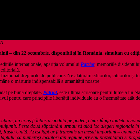
t
:
îi – din 22 octombrie, disponibil și în România, simultan cu ediții
edițiile internaționale, apariția volumului
Patriot
, memoriile disidentulu
 editorială.
 achiziționat drepturile de publicare. Ne alăturăm editorilor, cititorilor și 
ămâne o mărturie indispensabilă a umanității noastre.
ăudat pe bună dreptate,
Patriot
, este ultima scrisoare pentru lume a lui Na
l pentru care principiile libertății individuale au o însemnătate atât de
 suflare, nu m‑aș fi întins niciodată pe podea, chiar lângă toaleta avio
lțumit. Peste două săptămâni urmau să aibă loc alegeri regionale în ma
Rusia Unită. Acest fapt ar fi transmis un mesaj important – anume că V
a faptului că numeroși locuitori din regiune priveau prezentatori și pro