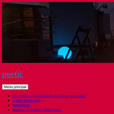
Sari
la
conținut
poetic
Caută
Meniu principal
cine e răzvan și când/who is răzvan and when
poetici relaţionale
translations
timeline of poetry events (eng)