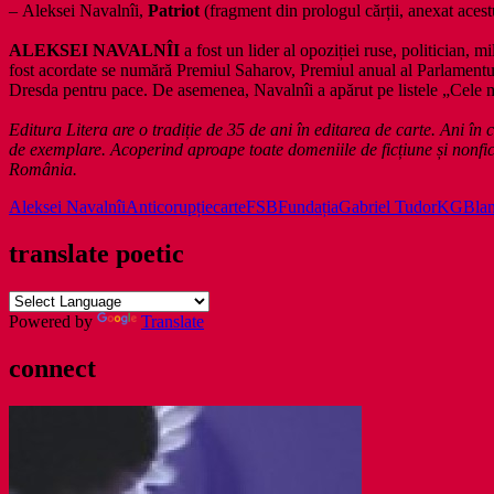
–
Aleksei Navalnîi,
Patriot
(fragment din prologul cărții, anexat acest
ALEKSEI NAVALNÎI
a fost un lider al opoziției ruse, politician, m
fost acordate se numără Premiul Saharov, Premiul anual al Parlamentu
Dresda pentru pace. De asemenea, Navalnîi a apărut pe listele „Cele mai
Editura Litera are o tradiție de 35 de ani în editarea de carte. Ani în c
de exemplare. Acoperind aproape toate domeniile de ficțiune și nonficți
România.
Aleksei Navalnîi
Anticorupție
carte
FSB
Fundația
Gabriel Tudor
KGB
la
translate poetic
Powered by
Translate
connect