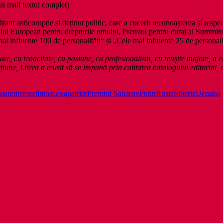
ui mail textul complet)
ilitant anticorupție și deținut politic, care a cucerit recunoașterea și resp
lui European pentru drepturile omului, Premiul pentru curaj al Summitul
 influente 100 de personalități“ și „Cele mai influente 25 de personalit
are, cu tenacitate, cu pasiune, cu profesionalism, cu reușite majore, a edi
une, Litera a reușit să se impună prin calitatea catalogului editorial, 
nsare
memorii
moscova
patriot
Premiul Saharov
Putin
Rusia
Siberia
Ucraina