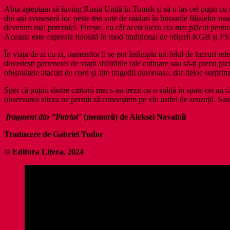
Abia așteptam să înving Rusia Unită în Tomsk și să o las cel puțin cu n
doi ani avuseseră loc peste trei sute de raiduri în birourile filialelor
devenim mai puternici. Firește, cu cât acest lucru era mai plăcut pentr
Aceasta este expresia folosită în mod tradițional de ofițerii KGB și F
În viața de zi cu zi, oamenilor li se pot întâmpla tot felul de lucruri rel
dovedești partenerei de viață abilitățile tale culinare sau să‑ți pierzi 
obișnuitele atacuri de cord și alte tragedii dureroase, dar deloc surprin
Sper că puțini dintre cititorii mei s‑au trezit cu o suliță în spate ori a
observarea altora ne permit să cunoaștem pe viu astfel de senzații. Sa
fragment din ”Patriot
”
(memorii)
de Aleksei Navalnîi
Traducere de Gabriel Tudor
©
Editura Litera, 2024