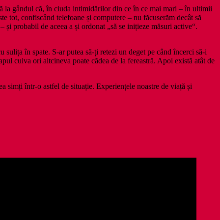
a gândul că, în ciuda intimidărilor din ce în ce mai mari – în ultimii
peste tot, confiscând telefoane și computere – nu făcuserăm decât să
 și probabil de aceea a și ordonat „să se inițieze măsuri active“.
cu sulița în spate. S‑ar putea să‑ți retezi un deget pe când încerci să‑i
apul cuiva ori altcineva poate cădea de la fereastră. Apoi există atât de
a simți într‑o astfel de situație. Experiențele noastre de viață și