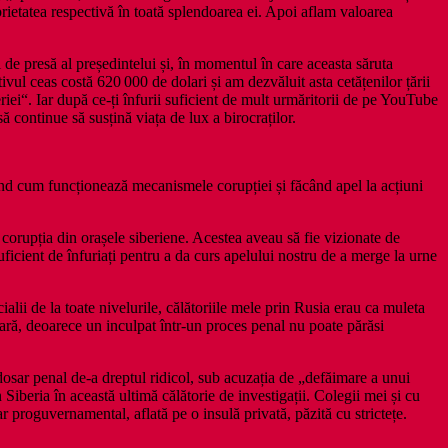
rietatea respectivă în toată splendoarea ei. Apoi aflam valoarea
i de presă al președintelui și, în momentul în care aceasta săruta
vul ceas costă 620 000 de dolari și am dezvăluit asta cetățenilor țării
riei“. Iar după ce‑ți înfurii suficient de mult urmăritorii de pe YouTube
ă continue să susțină viața de lux a birocraților.
când cum funcționează mecanismele corupției și făcând apel la acțiuni
orupția din orașele siberiene. Acestea aveau să fie vizionate de
ficient de înfuriați pentru a da curs apelului nostru de a merge la urne
alii de la toate nivelurile, călătoriile mele prin Rusia erau ca muleta
țară, deoarece un inculpat într‑un proces penal nu poate părăsi
dosar penal de‑a dreptul ridicol, sub acuzația de „defăimare a unui
Siberia în această ultimă călătorie de investigații. Colegii mei și cu
 proguvernamental, aflată pe o insulă privată, păzită cu strictețe.