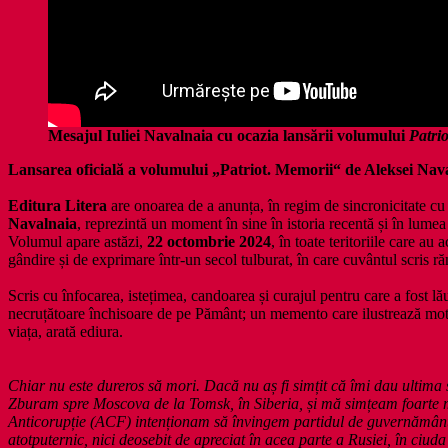
Mesajul Iuliei Navalnaia cu ocazia lansării volumului
Patrio
Lansarea oficială a volumului „Patriot. Memorii“ de Aleksei Navaln
Editura Litera
are onoarea de a anunța, în regim de sincronicitate cu 
Navalnaia
, reprezintă un moment în sine în istoria recentă și în lumea
Volumul apare astăzi,
22 octombrie 2024
, în toate teritoriile care au
gândire și de exprimare într-un secol tulburat, în care cuvântul scris r
Scris cu înfocarea, istețimea, candoarea și curajul pentru care a fost l
necruțătoare închisoare de pe Pământ; un memento care ilustrează motivu
viața, arată ediura.
Chiar nu este dureros să mori. Dacă nu aș fi simțit că îmi dau ultima
Zburam spre Moscova de la Tomsk, în Siberia, și mă simțeam foarte mu
Anticorupție (ACF) intenționam să învingem partidul de guvernământ, 
atotputernic, nici deosebit de apreciat în acea parte a Rusiei, în ciud