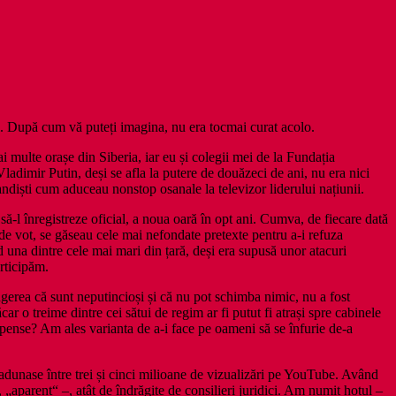
lui. După cum vă puteți imagina, nu era tocmai curat acolo.
multe orașe din Siberia, iar eu și colegii mei de la Fundația
dimir Putin, deși se afla la putere de douăzeci de ani, nu era nici
andiști cum aduceau nonstop osanale la televizor liderului națiunii.
să‑l înregistreze oficial, a noua oară în opt ani. Cumva, de fiecare dată
 de vot, se găseau cele mai nefondate pretexte pentru a‑i refuza
d una dintre cele mai mari din țară, deși era supusă unor atacuri
articipăm.
ingerea că sunt neputincioși și că nu pot schimba nimic, nu a fost
ar o treime dintre cei sătui de regim ar fi putut fi atrași spre cabinele
pense? Am ales varianta de a‑i face pe oameni să se înfurie de‑a
d adunase între trei și cinci milioane de vizualizări pe YouTube. Având
, „aparent“ –, atât de îndrăgite de consilieri juridici. Am numit hoțul –