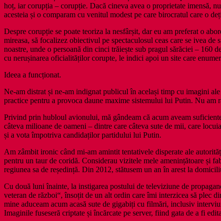
hoț, iar corupția – corupție. Dacă cineva avea o proprietate imensă, nu
acesteia și o comparam cu venitul modest pe care birocratul care o dețin
Despre corupție se poate teoriza la nesfârșit, dar eu am preferat o abord
mireasa, să focalizez obiectivul pe spectaculosul ceas care se ivea de 
noastre, unde o persoană din cinci trăiește sub pragul sărăciei – 160 de
cu nerușinarea oficialităților corupte, le indici apoi un site care enume
Ideea a funcționat.
Ne‑am distrat și ne‑am indignat publicul în același timp cu imagini ale
practice pentru a provoca daune maxime sistemului lui Putin. Nu am r
Privind prin hubloul avionului, mă gândeam că acum aveam suficiente i
câteva milioane de oameni – dintre care câteva sute de mii, care locuiau
și a vota împotriva candidaților partidului lui Putin.
Am zâmbit ironic când mi‑am amintit tentativele disperate ale autoritățil
pentru un taur de coridă. Considerau vizitele mele amenințătoare și fab
regiunea sa de reședință. Din 2012, stătusem un an în arest la domiciliu
Cu două luni înainte, la instigarea postului de televiziune de propagan
veteran de război“, însoțit de un alt ordin care îmi interzicea să plec d
mine aduceam acum acasă sute de gigabiți cu filmări, inclusiv interviuri
Imaginile fuseseră criptate și încărcate pe server, fiind gata de a fi edita