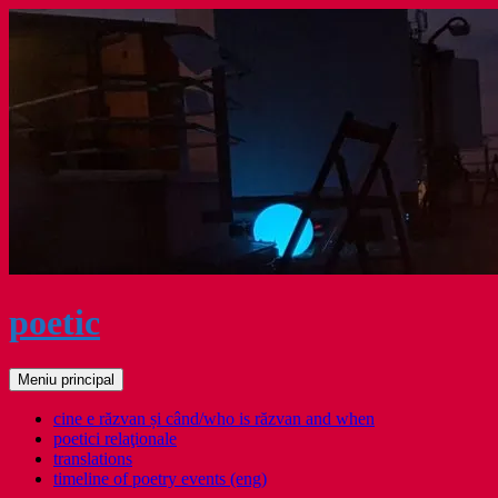
Sari
la
conținut
poetic
Caută
Meniu principal
cine e răzvan și când/who is răzvan and when
poetici relaţionale
translations
timeline of poetry events (eng)