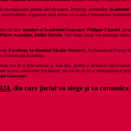
e ale prestigiosului premiu din Hexagon. Prezența membrilor
Academiei
ista manifestărilor organizate anul acesta cu ocazia Centenarului Institut
ntre cei zece
membri ai Academiei Goncourt
:
Philippe Claudel
, pre
Pierre Assouline, Didier Decoin
. Trei dintre jurați vor participa onlin
enți:
Excelența Sa Domnul Nicolas Warnery
, Ambasadorul Franței 
ului Francez din România.
ța cea de-a treia selecție și, mai ales, pentru a sărbători aniversarea
urale și prin colaborări fructuoase, nu pot decât să se îmbogățească prin
miei Goncourt
.
2024
, din care juriul va alege și va comunica