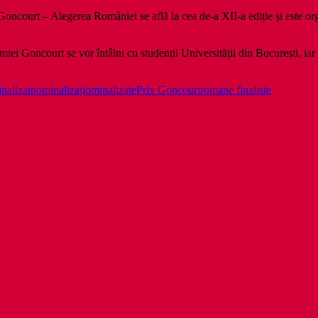
 Goncourt – Alegerea României se află la cea de-a XII-a ediție și este or
i Goncourt se vor întâlni cu studenții Universității din București, iar P
nalizat
nominalizați
ominalizate
Prix Goncourt
romane finaliste