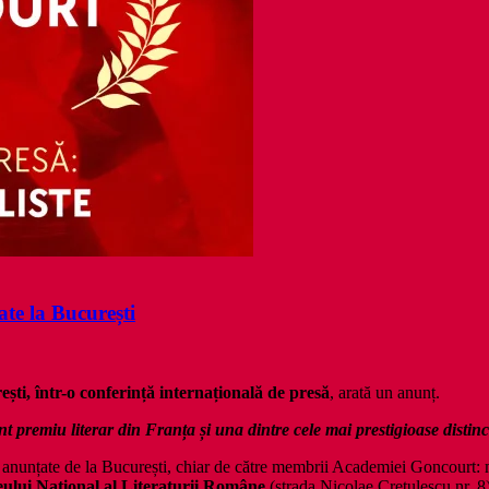
te la București
ști, într-o conferință internațională de presă
, arată un anunț.
premiu literar din Franța și una dintre cele mai prestigioase distincț
i anunțate de la București, chiar de către membrii Academiei Goncourt: 
ului Național al Literaturii Române
(strada Nicolae Crețulescu nr. 8)