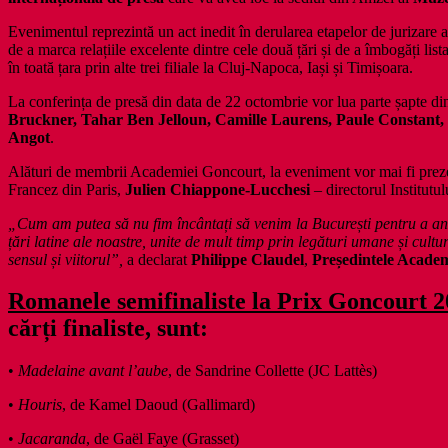
Evenimentul reprezintă un act inedit în derularea etapelor de jurizar
de a marca relațiile excelente dintre cele două țări și de a îmbogăți l
în toată țara prin alte trei filiale la Cluj-Napoca, Iași și Timișoara.
La conferința de presă din data de 22 octombrie vor lua parte șapte di
Bruckner, Tahar Ben Jelloun, Camille Laurens, Paule Constant, 
Angot
.
Alături de membrii Academiei Goncourt, la eveniment vor mai fi prez
Francez din Paris,
Julien Chiappone-Lucchesi
– directorul Institut
„Cum am putea să nu fim încântați să venim la București pentru a anun
țări latine ale noastre, unite de mult timp prin legături umane și cult
sensul și viitorul”,
a declarat
Philippe Claudel
,
Președintele Acade
Romanele semifinaliste la Prix Goncourt 
cărți finaliste, sunt:
•
Madelaine avant l’aube
, de Sandrine Collette (JC Lattès)
•
Houris
, de Kamel Daoud (Gallimard)
•
Jacaranda
, de Gaël Faye (Grasset)