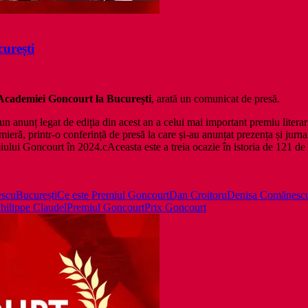
urești
 Academiei Goncourt la București
, arată un comunicat de presă.
un anunț legat de ediția din acest an a celui mai important premiu litera
eră, printr-o conferință de presă la care și-au anunțat prezența și jurnali
remiului Goncourt în 2024.cAceasta este a treia ocazie în istoria de 121
escu
București
Ce este Premiul Goncourt
Dan Croitoru
Denisa Comănesc
hilippe Claudel
Premiul Goncourt
Prix Goncourt