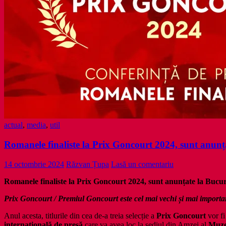
actual
,
media
,
util
Romanele finaliste la Prix Goncourt 2024, sunt anunța
14 octombrie 2024
Răzvan Țupa
Lasă un comentariu
Romanele finaliste la Prix Goncourt 2024,
sunt anunțate la Bucure
Prix Goncourt / Premiul Goncourt este cel mai vechi și mai important 
Anul acesta, titlurile din cea de-a treia selecție a
Prix Goncourt
vor f
internațională de presă
care va avea loc la sediul din Amzei al
Muze