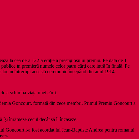
ază la cea de-a 122-a ediție a prestigiosului premiu. Pe data de 1
 publice în premieră numele celor patru cărți care intră în finală. Pe
are loc neîntrerupt această ceremonie începând din anul 1914.
 de a schimba viața unei cărți.
cademia Goncourt, formată din zece membri. Primul Premiu Goncourt a
 își înrămeze cecul decât să îl încaseze.
iul Goncourt i-a fost acordat lui Jean-Baptiste Andrea pentru romanul
over.