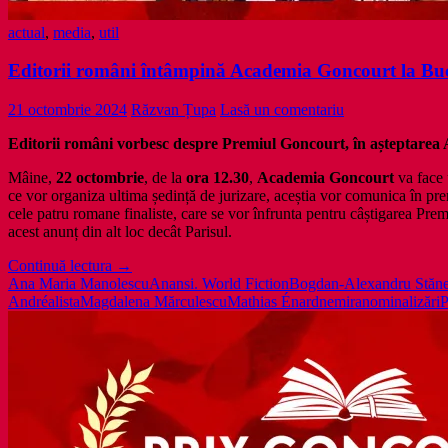
actual
,
media
,
util
Editorii români întâmpină Academia Goncourt la Buc
21 octombrie 2024
Răzvan Țupa
Lasă un comentariu
Editorii români vorbesc despre Premiul Goncourt,
în așteptarea
Mâine,
22 octombrie
, de la
ora 12.30
,
Academia Goncourt
va face 
ce vor organiza ultima ședință de jurizare, aceștia vor comunica în premi
cele patru romane finaliste, care se vor înfrunta pentru câștigarea P
acest anunț din alt loc decât Parisul.
Editorii
Continuă lectura
→
români
Ana Maria Manolescu
Anansi. World Fiction
Bogdan-Alexandru Stăn
întâmpină
Andréa
lista
Magdalena Mărculescu
Mathias Énard
nemira
nominalizări
P
Academia
Goncourt
la
București