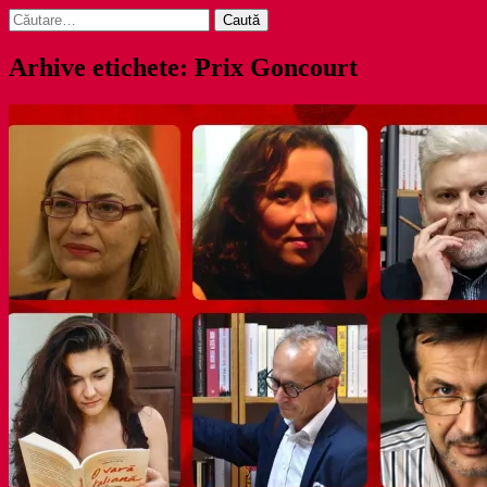
Caută
după:
Arhive etichete: Prix Goncourt