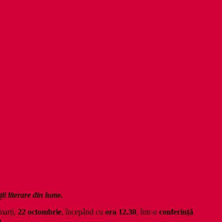
ii literare din lume.
marți,
22 octombrie
, începând cu
ora 12.30
, într-o
conferință
.