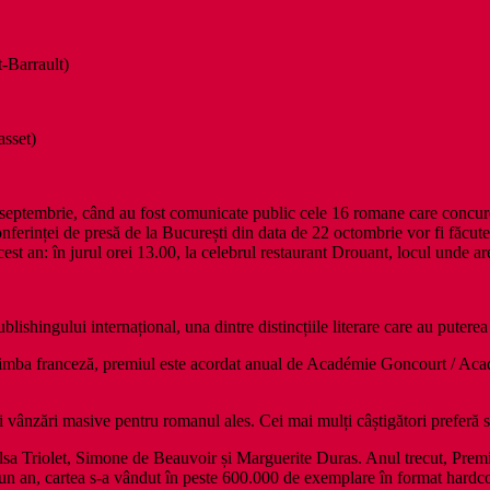
t-Barrault)
asset)
 septembrie, când au fost comunicate public cele 16 romane care concure
conferinței de presă de la București din data de 22 octombrie vor fi făcute
acest an: în jurul orei 13.00, la celebrul restaurant Drouant, locul unde 
ishingului internațional, una dintre distincțiile literare care au puterea
 limba franceză, premiul este acordat anual de Académie Goncourt / A
i vânzări masive pentru romanul ales. Cei mai mulți câștigători preferă să
Elsa Triolet, Simone de Beauvoir și Marguerite Duras. Anul trecut, Prem
 un an, cartea s-a vândut în peste 600.000 de exemplare în format hardc