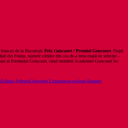
r francez de la București:
Prix Goncourt / Premiul Goncourt
. După
ști din Franța, numele cărților din cea de-a treia etapă de selecție –
 de ani ai Premiului Goncourt, când membrii Academiei Goncourt fac
u
Editura Polirom
Gheorghe Erizanu
goncour
Jean-Baptiste