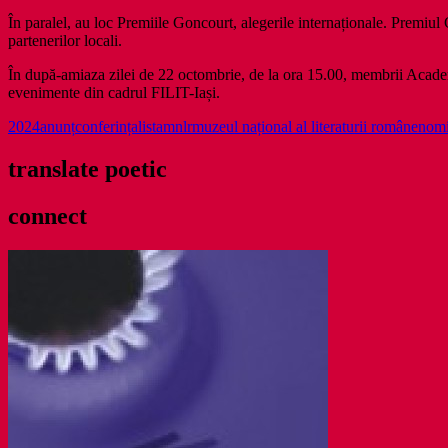
În paralel, au loc Premiile Goncourt, alegerile internaționale. Premiul
partenerilor locali.
În după-amiaza zilei de 22 octombrie, de la ora 15.00, membrii Academie
evenimente din cadrul FILIT-Iași.
2024
anunț
conferința
lista
mnlr
muzeul național al literaturii române
nomi
translate poetic
connect