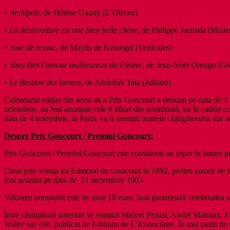
•
Archipels
, de Hélène Gaudy (L’Olivier)
•
La désinvolture est une bien belle chose
, de Philippe Jaenada (Miale
•
Jour de ressac
, de Maylis de Kerangal (Verticales)
•
Vous êtes l’amour malheureux du Führer
, de Jean-Noël Orengo (Gr
•
Le Bastion des larmes
, de Abdellah Taïa (Julliard)
Calendarul ediției din acest an a Prix Goncourt a debutat pe data de 3
octombrie, au fost anunțate cele 8 titluri din semifinală, iar în cadrul 
data de 4 noiembrie, la Paris, va fi anunțat numele câștigătorului din 
Despre Prix Goncourt / Premiul Goncourt:
Prix Goncourt / Premiul Goncourt este considerat un reper în lumea publ
Creat prin voința lui Edmond de Goncourt în 1892, pentru autorii de
fost acordat pe data de 21 decembrie 1903.
Valoarea premiului este de doar 10 euro, însă garantează celebritatea ș
Între câștigătorii anteriori se numără Marcel Proust, André Malraux, 
Veiller sur elle
, publicat de Editions de L’Iconoclaste. În mai puțin de