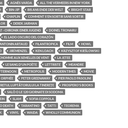
46
AGNÈS VARDA
ALL THE VERMEERS IN NEW YORK
D
BIN-JIP
BIS ANS ENDE DER WELT
BRIGHT STAR
CHAPLIN
COMMENT S'EN SORTIR SANS SORTIR
LOR
DEREK JARMAN
AT - CHRONIK EINER JUGEND
DOINEL TRONARU
EL LADO OSCURO DEL CORAZÓN
'ANTONIN ARTAUD
FILANTROPICA
FILM
HOWL
D
JIRÍ MENZEL
KEN LOACH
KRZYSZTOF KIEŚLOWSKI
L’HOMME AUX SEMELLES DE VENT
LA JETEE
LE SANG D'UN POÈTE
LETTRISTE
MEANDRE
AFTERNOON
METROPOLIS
MODERN TIMES
MOVIE
ORPHÉE
PETER GREENAWAY
PIER PAOLO PASOLINI
RETUL LUPTĂTORULUI LA TINEREŢE
PROSPERO'S BOOKS
SALÒ O LE 120 GIORNATE DI SODOMA
EIN
SLAM
SOFIA COPPOLA
TO DEATH
TARANTINO
TATTI
TEOREMA
K
VINYL
WAIDA
WHOLLY COMMUNION