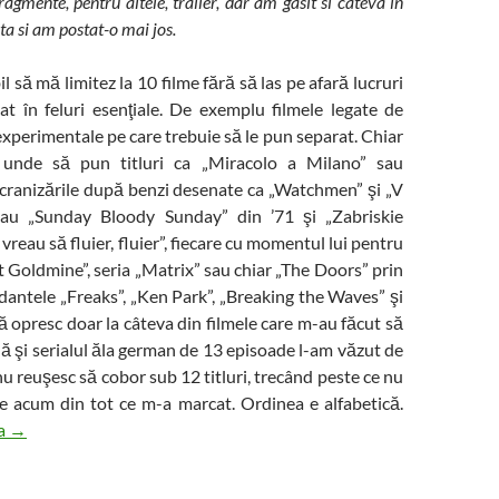
ragmente, pentru altele, trailer, dar am gasit si cateva in
a si am postat-o mai jos.
l să mă limitez la 10 filme fără să las pe afară lucruri
t în feluri esenţiale. De exemplu filmele legate de
experimentale pe care trebuie să le pun separat. Chiar
unde să pun titluri ca „Miracolo a Milano” sau
ecranizările după benzi desenate ca „Watchmen” şi „V
sau „Sunday Bloody Sunday” din ’71 şi „Zabriskie
vreau să fluier, fluier”, fiecare cu momentul lui pentru
t Goldmine”, seria „Matrix” sau chiar „The Doors” prin
dantele „Freaks”, „Ken Park”, „Breaking the Waves” şi
Mă opresc doar la câteva din filmele care m-au făcut să
nă şi serialul ăla german de 13 episoade l-am văzut de
nu reuşesc să cobor sub 12 titluri, trecând peste ce nu
te acum din tot ce m-a marcat. Ordinea e alfabetică.
Filme cu şi fără poezie (o lista personala)
ra
→