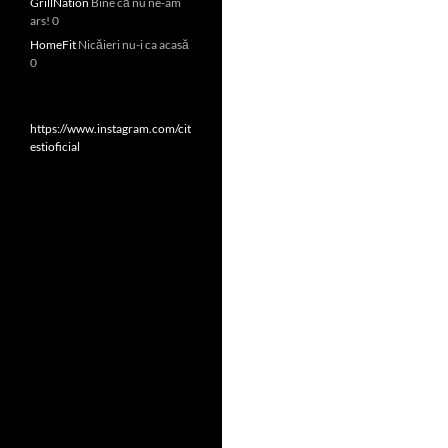
GrillNation
Bine că nu ne-am
ars! 0
HomeFit
Nicăieri nu-i ca acasă
0
https://www.instagram.com/cit
estioficial