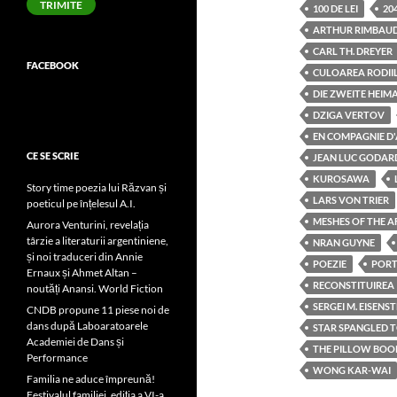
TRIMITE
100 DE LEI
20
ARTHUR RIMBAU
CARL TH. DREYER
FACEBOOK
CULOAREA RODII
DIE ZWEITE HEIM
DZIGA VERTOV
EN COMPAGNIE D
CE SE SCRIE
JEAN LUC GODAR
KUROSAWA
Story time poezia lui Răzvan și
LARS VON TRIER
poeticul pe înțelesul A.I.
MESHES OF THE 
Aurora Venturini, revelația
târzie a literaturii argentiniene,
NRAN GUYNE
și noi traduceri din Annie
POEZIE
PORT
Ernaux și Ahmet Altan –
RECONSTITUIREA
noutăți Anansi. World Fiction
SERGEI M. EISENST
CNDB propune 11 piese noi de
dans după Laboaratoarele
STAR SPANGLED 
Academiei de Dans și
THE PILLOW BOO
Performance
WONG KAR-WAI
Familia ne aduce împreună!
Festivalul familiei, ediția a VI-a,