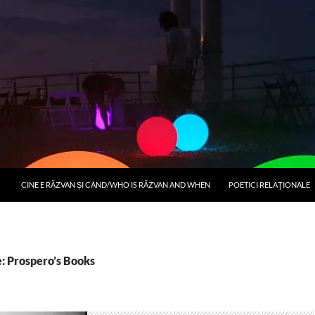
CINE E RĂZVAN ȘI CÂND/WHO IS RĂZVAN AND WHEN
POETICI RELAŢIONALE
e: Prospero’s Books