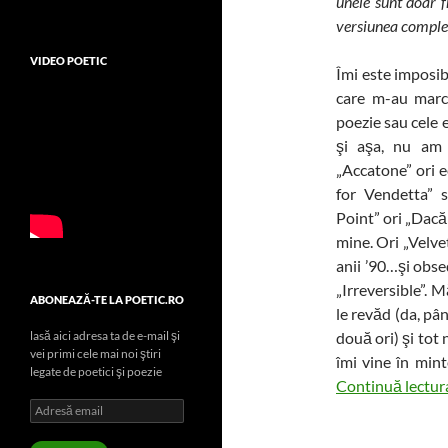
unele sunt doar f
versiunea complet
VIDEO POETIC
Îmi este imposibi
care m-au marca
poezie sau cele 
şi aşa, nu am 
„Accatone” ori 
for Vendetta” 
Point” ori „Dacă 
mine. Ori „Velve
anii ’90…şi obse
„Irreversible”. 
ABONEAZĂ-TE LA POETIC.RO
le revăd (da, pâ
lasă aici adresa ta de e-mail şi
două ori) şi tot 
vei primi cele mai noi ştiri
îmi vine în min
legate de poetici şi poezie
Continuă lectu
Adresă
email