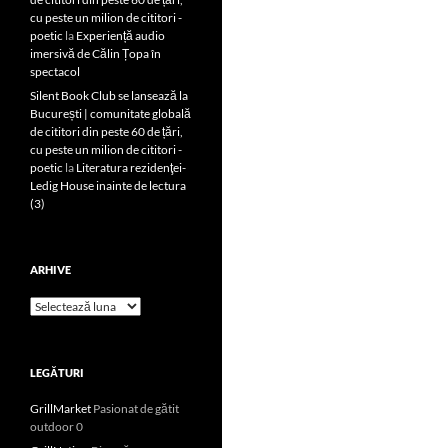
cu peste un milion de cititori -
poetic
la
Experiență audio
imersivă de Călin Țopa în
spectacol
Silent Book Club se lansează la
București | comunitate globală
de cititori din peste 60 de țări,
cu peste un milion de cititori -
poetic
la
Literatura rezidenţei-
Ledig House inainte de lectura
(3)
ARHIVE
Arhive
LEGĂTURI
GrillMarket
Pasionat de gătit
outdoor 0