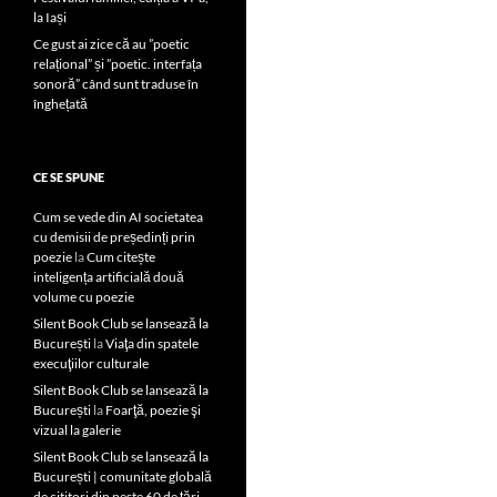
la Iași
Ce gust ai zice că au ”poetic
relațional” și ”poetic. interfața
sonoră” când sunt traduse în
înghețată
CE SE SPUNE
Cum se vede din AI societatea
cu demisii de președinți prin
poezie
la
Cum citește
inteligența artificială două
volume cu poezie
Silent Book Club se lansează la
București
la
Viaţa din spatele
execuţiilor culturale
Silent Book Club se lansează la
București
la
Foarţă, poezie şi
vizual la galerie
Silent Book Club se lansează la
București | comunitate globală
de cititori din peste 60 de țări,