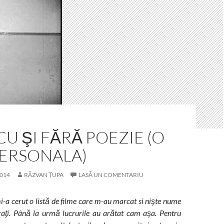
CU ŞI FĂRĂ POEZIE (O
PERSONALA)
014
RĂZVAN ȚUPA
LASĂ UN COMENTARIU
-a cerut o listă de filme care m-au marcat si nişte nume
eraţi. Până la urmă lucrurile au arătat cam aşa. Pentru