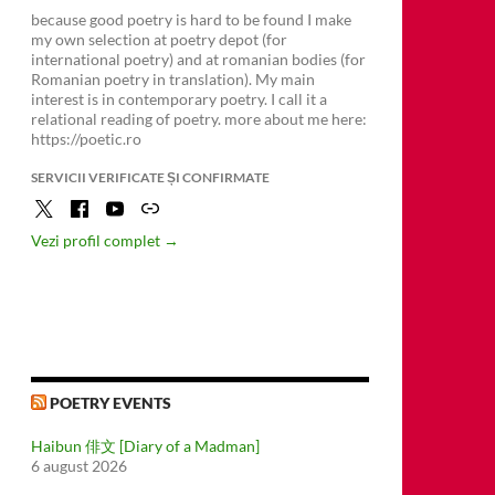
because good poetry is hard to be found I make
my own selection at poetry depot (for
international poetry) and at romanian bodies (for
Romanian poetry in translation). My main
interest is in contemporary poetry. I call it a
relational reading of poetry. more about me here:
https://poetic.ro
SERVICII VERIFICATE ȘI CONFIRMATE
Vezi profil complet →
POETRY EVENTS
Haibun 俳文 [Diary of a Madman]
6 august 2026