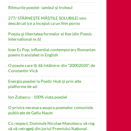
Ritmurile poeziei- iambul și troheul
277/ STÂRNEȘTE MĂȘTILE SOLUBILE) sms
descărcat (ce a început ca un film porno
Poezia şi libertatea formelor ei fixe (din Poesis
International nr.6)
Ioan Es Pop, influential contemporary Romanian
poems translated in English
O poezie care îți dă întâlnire: din ”20002020”, de
Constantin Vică
Energia poeziei la Poetic Hub și prin alte
platforme de azi
Ion Zubascu - 100% viata poeziei
O privire necesara asupra poemelor comuniste
publicate de Gellu Naum
Cu respect, Domnule Nicolae Manolescu vă rog
să vă retrageţi din juriul Premiului Naţional