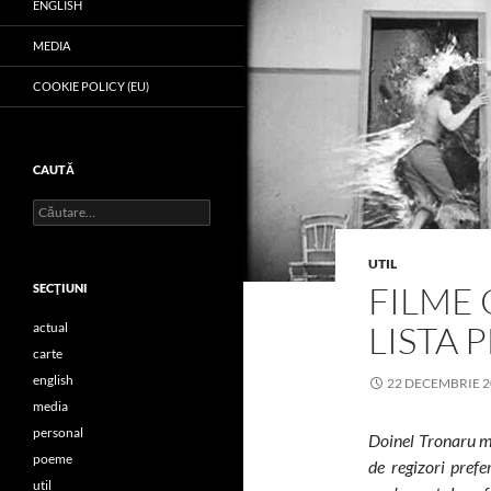
ENGLISH
MEDIA
COOKIE POLICY (EU)
CAUTĂ
Caută
după:
UTIL
FILME 
SECŢIUNI
LISTA 
actual
carte
english
22 DECEMBRIE 2
media
personal
Doinel Tronaru mi
poeme
de regizori pref
util