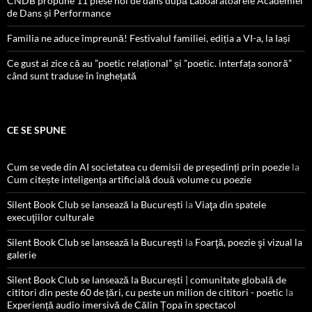
CNDB propune 11 piese noi de dans după Laboaratoarele Academiei
de Dans și Performance
Familia ne aduce împreună! Festivalul familiei, ediția a VI-a, la Iași
Ce gust ai zice că au ”poetic relațional” și ”poetic. interfața sonoră”
când sunt traduse în înghețată
CE SE SPUNE
Cum se vede din AI societatea cu demisii de președinți prin poezie
la
Cum citește inteligența artificială două volume cu poezie
Silent Book Club se lansează la București
la
Viaţa din spatele
execuţiilor culturale
Silent Book Club se lansează la București
la
Foarţă, poezie şi vizual la
galerie
Silent Book Club se lansează la București | comunitate globală de
cititori din peste 60 de țări, cu peste un milion de cititori - poetic
la
Experiență audio imersivă de Călin Țopa în spectacol