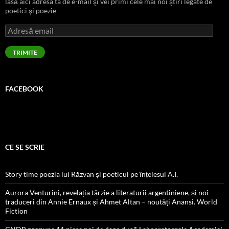
lasă aici adresa ta de e-mail şi vei primi cele mai noi ştiri legate de
poetici şi poezie
Adresă
email
TRIMITE
FACEBOOK
CE SE SCRIE
Story time poezia lui Răzvan și poeticul pe înțelesul A.I.
Aurora Venturini, revelația târzie a literaturii argentiniene, și noi
traduceri din Annie Ernaux și Ahmet Altan – noutăți Anansi. World
Fiction