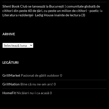
Silent Book Club se lansează la București | comunitate globală de
cititori din peste 60 de țări, cu peste un milion de cititori - poetic
la
Literatura rezidenţei- Ledig House inainte de lectura (3)
ARHIVE
Arhive
LEGĂTURI
GrillMarket
Pasionat de gătit outdoor 0
GrillNation
Bine că nu ne-am ars! 0
HomeFit
Nicăieri nu-i ca acasă 0