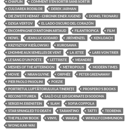
CHAPLIN
COMMENT S'EN SORTIR SANS SORTIR
CULOAREA RODIILOR
DEREK JARMAN
DIE ZWEITE HEIMAT - CHRONIK EINER JUGEND
DOINEL TRONARU
DZIGA VERTOV
EL LADO OSCURO DEL CORAZÓN
EN COMPAGNIE D'ANTONIN ARTAUD
FILANTROPICA
FILM
HOWL
JEAN LUC GODARD
JIRÍ MENZEL
KEN LOACH
KRZYSZTOF KIEŚLOWSKI
KUROSAWA
L’HOMME AUX SEMELLES DE VENT
LA JETEE
LARS VON TRIER
LE SANG D'UN POÈTE
LETTRISTE
MEANDRE
MESHES OF THE AFTERNOON
METROPOLIS
MODERN TIMES
MOVIE
NRAN GUYNE
ORPHÉE
PETER GREENAWAY
PIER PAOLO PASOLINI
POEZIE
PORTRETUL LUPTĂTORULUI LA TINEREŢE
PROSPERO'S BOOKS
RECONSTITUIREA
SALÒ O LE 120 GIORNATE DI SODOMA
SERGEI M. EISENSTEIN
SLAM
SOFIA COPPOLA
STAR SPANGLED TO DEATH
TARANTINO
TATTI
TEOREMA
THE PILLOW BOOK
VINYL
WAIDA
WHOLLY COMMUNION
WONG KAR-WAI