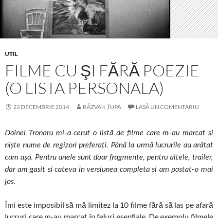
UTIL
FILME CU ŞI FĂRĂ POEZIE
(O LISTA PERSONALA)
22 DECEMBRIE 2014
RĂZVAN ȚUPA
LASĂ UN COMENTARIU
Doinel Tronaru mi-a cerut o listă de filme care m-au marcat si
nişte nume de regizori preferaţi. Până la urmă lucrurile au arătat
cam aşa. Pentru unele sunt doar fragmente, pentru altele, trailer,
dar am gasit si cateva in versiunea completa si am postat-o mai
jos.
Îmi este imposibil să mă limitez la 10 filme fără să las pe afară
lucruri care m-au marcat în feluri esenţiale. De exemplu filmele