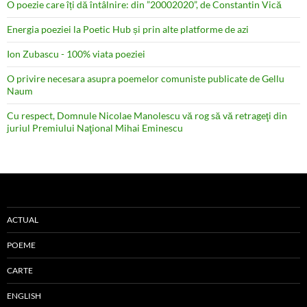
O poezie care îți dă întâlnire: din ”20002020”, de Constantin Vică
Energia poeziei la Poetic Hub și prin alte platforme de azi
Ion Zubascu - 100% viata poeziei
O privire necesara asupra poemelor comuniste publicate de Gellu
Naum
Cu respect, Domnule Nicolae Manolescu vă rog să vă retrageţi din
juriul Premiului Naţional Mihai Eminescu
ACTUAL
POEME
CARTE
ENGLISH