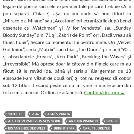
legate de poezie sau cele experimentale pe care trebuie să le
pun separat. Chiar şi aşa, nu am unde să pun titluri ca
„Miracolo a Milano” sau „Accatone” ori ecranizările după benzi
desenate ca „Watchmen” şi „V for Vendetta” sau „Sunday
Bloody Sunday” din ’71 şi „Zabriskie Point” ori „Dacă vreau să
fluier, fluier”, fiecare cu momentul lui pentru mine. Ori „Velvet
Goldmine”, seria „Matrix” sau chiar „The Doors” prin anii ’90…
şi obsedantele „Freaks”, „Ken Park”, „Breaking the Waves” şi
„Irreversible”. Mă opresc doar la câteva din filmele care m-au
făcut să le revăd (da, până şi serialul ăla german de 13
episoade l-am văzut de două ori) şi tot nu reuşesc să cobor
sub 12 titluri, trecând peste ce nu îmi vine în minte acum din
Filme c
tot ce m-a marcat. Ordinea e alfabetică.
Continuă lectura
→
100 DE LEI
2046
AGNÈS VARDA
ALL THE VERMEERS IN NEW YORK
ARTHUR RIMBAUD
BIN-JIP
BIS ANS ENDE DER WELT
BRIGHT STAR
CARL TH. DREYER