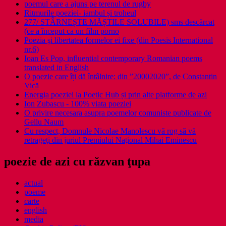
poemul care a ajuns pe terenul de rugby
Ritmurile poeziei- iambul și troheul
277/ STÂRNEȘTE MĂȘTILE SOLUBILE) sms descărcat
(ce a început ca un film porno
Poezia şi libertatea formelor ei fixe (din Poesis International
nr.6)
Ioan Es Pop, influential contemporary Romanian poems
translated in English
O poezie care îți dă întâlnire: din ”20002020”, de Constantin
Vică
Energia poeziei la Poetic Hub și prin alte platforme de azi
Ion Zubascu - 100% viata poeziei
O privire necesara asupra poemelor comuniste publicate de
Gellu Naum
Cu respect, Domnule Nicolae Manolescu vă rog să vă
retrageţi din juriul Premiului Naţional Mihai Eminescu
poezie de azi cu răzvan ţupa
actual
poeme
carte
english
media