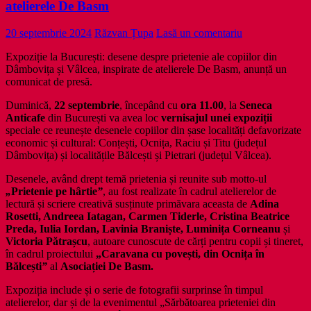
atelierele De Basm
20 septembrie 2024
Răzvan Țupa
Lasă un comentariu
Expoziție la București: desene despre prietenie ale copiilor din
Dâmbovița și Vâlcea, inspirate de atelierele De Basm, anunță un
comunicat de presă.
Duminică,
22 septembrie
, începând cu
ora 11.00
, la
Seneca
Anticafe
din București va avea loc
vernisajul unei expoziții
speciale ce reunește desenele copiilor din șase localități defavorizate
economic și cultural: Conțești, Ocnița, Raciu și Titu (județul
Dâmbovița) și localitățile Bălcești și Pietrari (județul Vâlcea).
Desenele, având drept temă prietenia și reunite sub motto-ul
„
Prietenie pe hârtie
”
, au fost realizate în cadrul atelierelor de
lectură și scriere creativă susținute primăvara aceasta de
Adina
Rosetti, Andreea Iatagan, Carmen Tiderle, Cristina Beatrice
Preda, Iulia Iordan, Lavinia Braniște, Luminița Corneanu
și
Victoria Pătrașcu
, autoare cunoscute de cărți pentru copii și tineret,
în cadrul proiectului
„Caravana cu povești, din Ocnița în
Bălcești
”
al
Asociației De Basm.
Expoziția include și o serie de fotografii surprinse în timpul
atelierelor, dar și de la evenimentul „Sărbătoarea prieteniei din