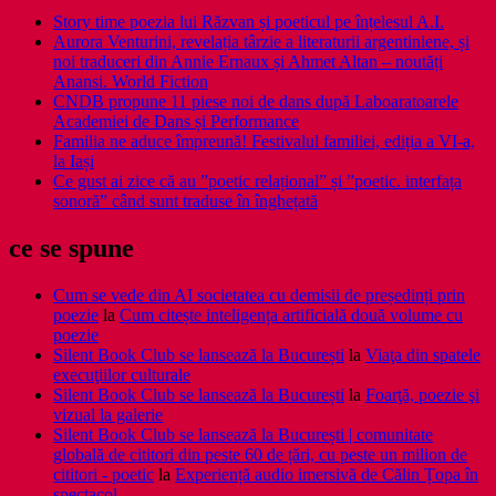
Story time poezia lui Răzvan și poeticul pe înțelesul A.I.
Aurora Venturini, revelația târzie a literaturii argentiniene, și
noi traduceri din Annie Ernaux și Ahmet Altan – noutăți
Anansi. World Fiction
CNDB propune 11 piese noi de dans după Laboaratoarele
Academiei de Dans și Performance
Familia ne aduce împreună! Festivalul familiei, ediția a VI-a,
la Iași
Ce gust ai zice că au ”poetic relațional” și ”poetic. interfața
sonoră” când sunt traduse în înghețată
ce se spune
Cum se vede din AI societatea cu demisii de președinți prin
poezie
la
Cum citește inteligența artificială două volume cu
poezie
Silent Book Club se lansează la București
la
Viaţa din spatele
execuţiilor culturale
Silent Book Club se lansează la București
la
Foarţă, poezie şi
vizual la galerie
Silent Book Club se lansează la București | comunitate
globală de cititori din peste 60 de țări, cu peste un milion de
cititori - poetic
la
Experiență audio imersivă de Călin Țopa în
spectacol