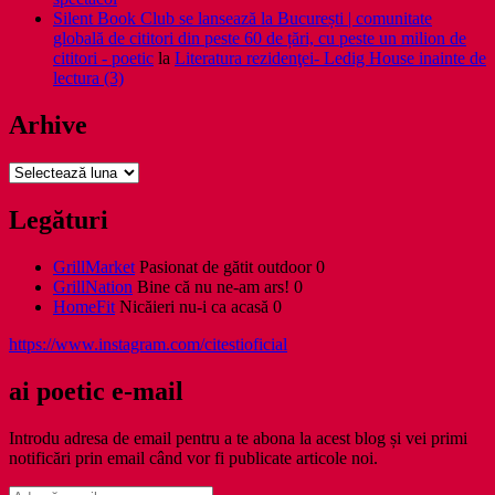
Silent Book Club se lansează la București | comunitate
globală de cititori din peste 60 de țări, cu peste un milion de
cititori - poetic
la
Literatura rezidenţei- Ledig House inainte de
lectura (3)
Arhive
Arhive
Legături
GrillMarket
Pasionat de gătit outdoor 0
GrillNation
Bine că nu ne-am ars! 0
HomeFit
Nicăieri nu-i ca acasă 0
https://www.instagram.com/citestioficial
ai poetic e-mail
Introdu adresa de email pentru a te abona la acest blog și vei primi
notificări prin email când vor fi publicate articole noi.
Adresă