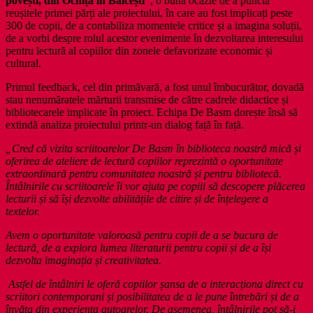
povești, din Ocnița în Bălcești”
, o bună ocazie de a puncta
reușitele primei părți ale proiectului, în care au fost implicați peste
300 de copii, de a contabiliza momentele critice și a imagina soluții,
de a vorbi despre rolul acestor evenimente în dezvoltarea interesului
pentru lectură al copiilor din zonele defavorizate economic și
cultural.
Primul feedback, cel din primăvară, a fost unul îmbucurător, dovadă
stau nenumăratele mărturii transmise de către cadrele didactice și
bibliotecarele implicate în proiect. Echipa De Basm dorește însă să
extindă analiza proiectului printr-un dialog față în față.
„Cred că vizita scriitoarelor De Basm în biblioteca noastră mică și
oferirea de ateliere de lectură copiilor reprezintă o oportunitate
extraordinară pentru comunitatea noastră și pentru bibliotecă.
Întâlnirile cu scriitoarele îi vor ajuta pe copiii să descopere plăcerea
lecturii și să își dezvolte abilitățile de citire și de înțelegere a
textelor.
Avem o oportunitate valoroasă pentru copii de a se bucura de
lectură, de a explora lumea literaturii pentru copii și de a își
dezvolta imaginația și creativitatea.
Astfel de întâlniri le oferă copiilor șansa de a interacționa direct cu
scriitori contemporani și posibilitatea de a le pune întrebări și de a
învăța din experiența autoarelor. De asemenea, întâlnirile pot să-i