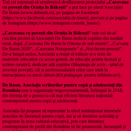
Toți cei interesați să urmărească desfășurarea proiectului
„Caravana
cu povești din Ocnița în Bălcești”
o pot face pe siteul Asociației
De Basm (www.debasm.ro), pe pagina de Facebook
(https://www.facebook.com/asociatia.de.basm), precum și pe pagina
de Instagram (https://www.instagram.com/de_basm/).
„Caravana cu povești din Ocnița în Bălcești”
este cel de-al
cincilea proiect al Asociației De Basm dedicat copiilor din mediul
rural, după „Caravana De Basm în Oltenia de sub munte”, „Carvana
De Basm 2020”, „Caravana Nesupusele” și „Noi facem povești”.
De-a lungul anilor, Asociația a reușit să editeze și o serie de
materiale educative cu acces gratuit, de educație pentru lectură și
scriere creativă, dedicate atât copiilor (
Maşinuţa de scris – ghid de
inventat poveşti
), cât și profesionalizării celor care intră în
interacțiunea cu micii cititori (
Kit pedagogic pentru bibliotecari
).
De Basm. Asociaţia scriitorilor pentru copii şi adolescenţi din
România
este o organizaţie neguvernamentală, înfiinţată în 2018,
din dorința de a promova cât mai eficient literatura naţională
contemporană pentru copii şi adolescenţi.
Asociația își propune să reprezinte la nivel instituţional interesele
autorilor de literatură pentru copii, dar şi să deruleze activităţi şi
programe în zona cultural-educativă, prin care literatura
contemporană de profil din România să fie promovată, încurajată şi