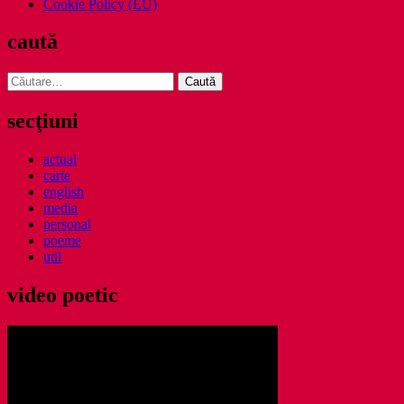
Cookie Policy (EU)
caută
Caută
după:
secţiuni
actual
carte
english
media
personal
poeme
util
video poetic