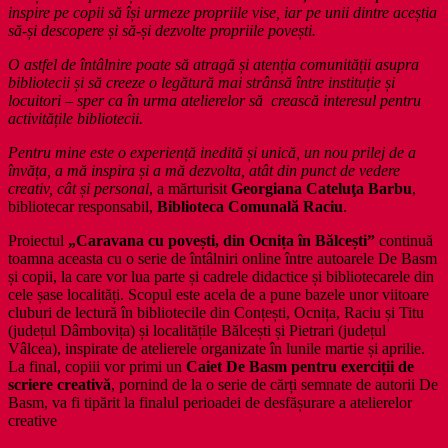
inspire pe copii să își urmeze propriile vise, iar pe unii dintre aceștia
să-și descopere și să-și dezvolte propriile povești.
O astfel de întâlnire poate să atragă și atenția comunității asupra
bibliotecii și să creeze o legătură mai strânsă între instituție și
locuitori – sper ca în urma atelierelor să crească interesul pentru
activitățile bibliotecii.
Pentru mine este o experiență inedită și unică, un nou prilej de a
învăța, a mă inspira și a mă dezvolta, atât din punct de vedere
creativ, cât și personal
, a mărturisit
Georgiana Cateluţa
Barbu
,
bibliotecar responsabil,
Biblioteca Comunală Raciu
.
Proiectul
„Caravana cu povești, din Ocnița în Bălcești”
continuă
toamna aceasta cu o serie de întâlniri online între autoarele De Basm
și copii, la care vor lua parte și cadrele didactice și bibliotecarele din
cele șase localități. Scopul este acela de a pune bazele unor viitoare
cluburi de lectură în bibliotecile din Conțești, Ocnița, Raciu și Titu
(județul Dâmbovița) și localitățile Bălcești și Pietrari (județul
Vâlcea), inspirate de atelierele organizate în lunile martie și aprilie.
La final, copiii vor primi un
Caiet De Basm pentru exerciții de
scriere creativă
, pornind de la o serie de cărți semnate de autorii De
Basm, va fi tipărit la finalul perioadei de desfășurare a atelierelor
creative