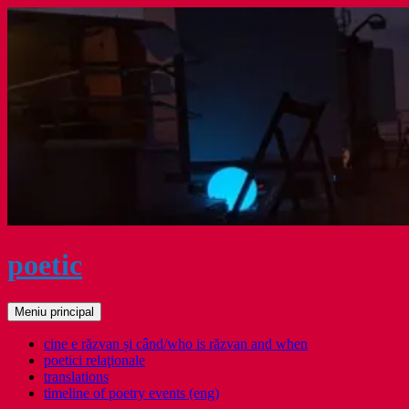
Sari
la
conținut
poetic
Caută
Meniu principal
cine e răzvan și când/who is răzvan and when
poetici relaţionale
translations
timeline of poetry events (eng)