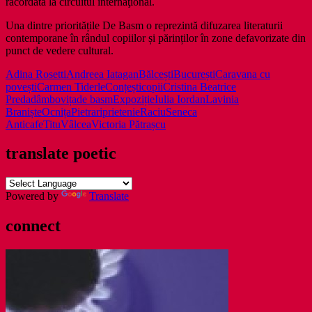
racordată la circuitul internaţional.
Una dintre prioritățile De Basm o reprezintă difuzarea literaturii
contemporane în rândul copiilor și părinților în zone defavorizate din
punct de vedere cultural.
Adina Rosetti
Andreea Iatagan
Bălcești
București
Caravana cu
povești
Carmen Tiderle
Conțești
copii
Cristina Beatrice
Preda
dâmbovița
de basm
Expoziție
Iulia Iordan
Lavinia
Braniște
Ocnița
Pietrari
prietenie
Raciu
Seneca
Anticafe
Titu
Vâlcea
Victoria Pătrașcu
translate poetic
Powered by
Translate
connect