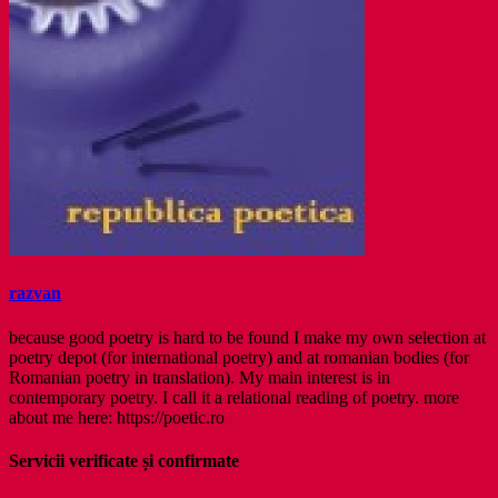
razvan
because good poetry is hard to be found I make my own selection at
poetry depot (for international poetry) and at romanian bodies (for
Romanian poetry in translation). My main interest is in
contemporary poetry. I call it a relational reading of poetry. more
about me here: https://poetic.ro
Servicii verificate și confirmate