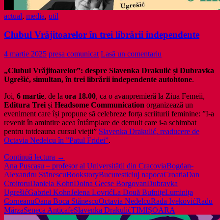
actual
,
media
,
util
Clubul Vrăjitoarelor în trei librării independente
4 martie 2025
presa comunicat
Lasă un comentariu
„Clubul Vrăjitoarelor”: despre Slavenka Drakulić și Dubravka
Ugrešić, simultan, în trei librării independente autohtone
.
Joi,
6 martie
, de la
ora 18.00
, ca o avanpremieră la Ziua Femeii,
Editura Trei
și
Headsome Communication
organizează un
eveniment care își propune să celebreze forța scriiturii feminine: ”I-a
revenit în amintire acea întâmplare de demult care i-a schimbat
pentru totdeauna cursul vieții”
Slavenka Drakulić, readucere de
Octavia Nedelcu în ”Patul Fridei”
.
Clubul
Continuă lectura
→
Vrăjitoarelor
Ana Pușcașu – profesor al Universității din Cracovia
Bogdan-
în
Alexandru Stănescu
Bookstory
București
cluj napoca
Croatia
Dan
trei
Croitoru
Daniela Kohn
Doina Gecse Borgovan
Dubravka
librării
Ugrešić
Gabriel Kohn
Jelena Lovrić
La Două Bufnițe
Luminița
independente
Corneanu
Oana Boca Stănescu
Octavia Nedelcu
Rada Iveković
Radu
Mârza
Seneca Anticafe
Slavenka Drakulić
TIMIȘOARA