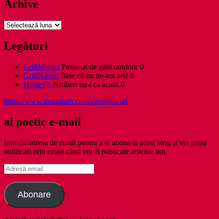
Arhive
Arhive
Legături
GrillMarket
Pasionat de gătit outdoor 0
GrillNation
Bine că nu ne-am ars! 0
HomeFit
Nicăieri nu-i ca acasă 0
https://www.instagram.com/citestioficial
ai poetic e-mail
Introdu adresa de email pentru a te abona la acest blog și vei primi
notificări prin email când vor fi publicate articole noi.
Adresă
email
Abonare