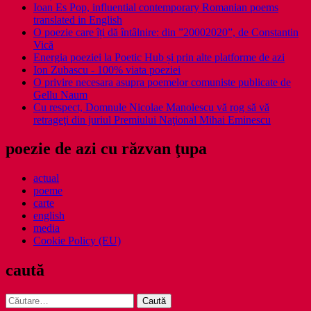
Ioan Es Pop, influential contemporary Romanian poems
translated in English
O poezie care îți dă întâlnire: din ”20002020”, de Constantin
Vică
Energia poeziei la Poetic Hub și prin alte platforme de azi
Ion Zubascu - 100% viata poeziei
O privire necesara asupra poemelor comuniste publicate de
Gellu Naum
Cu respect, Domnule Nicolae Manolescu vă rog să vă
retrageţi din juriul Premiului Naţional Mihai Eminescu
poezie de azi cu răzvan ţupa
actual
poeme
carte
english
media
Cookie Policy (EU)
caută
Caută