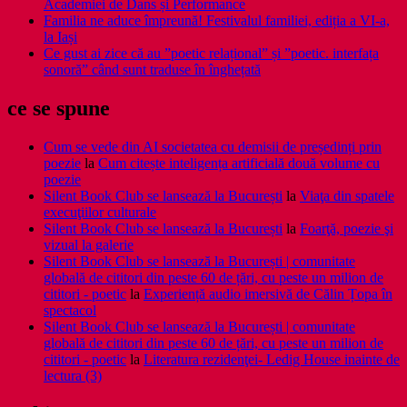
Academiei de Dans și Performance
Familia ne aduce împreună! Festivalul familiei, ediția a VI-a,
la Iași
Ce gust ai zice că au ”poetic relațional” și ”poetic. interfața
sonoră” când sunt traduse în înghețată
ce se spune
Cum se vede din AI societatea cu demisii de președinți prin
poezie
la
Cum citește inteligența artificială două volume cu
poezie
Silent Book Club se lansează la București
la
Viaţa din spatele
execuţiilor culturale
Silent Book Club se lansează la București
la
Foarţă, poezie şi
vizual la galerie
Silent Book Club se lansează la București | comunitate
globală de cititori din peste 60 de țări, cu peste un milion de
cititori - poetic
la
Experiență audio imersivă de Călin Țopa în
spectacol
Silent Book Club se lansează la București | comunitate
globală de cititori din peste 60 de țări, cu peste un milion de
cititori - poetic
la
Literatura rezidenţei- Ledig House inainte de
lectura (3)