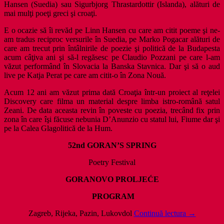
Hansen (Suedia) sau Sigurbjorg Thrastardottir (Islanda), alături de
mai mulţi poeţi greci şi croaţi.
E o ocazie să îi revăd pe Linn Hansen cu care am citit poeme şi ne-
am tradus reciproc versurile în Suedia, pe Marko Pogacar alături de
care am trecut prin întâlnirile de poezie şi politică de la Budapesta
acum câţiva ani şi să-l regăsesc pe Claudio Pozzani pe care l-am
văzut performând în Slovacia la Banska Stavnica. Dar şi să o aud
live pe Katja Perat pe care am citit-o în Zona Nouă.
Acum 12 ani am văzut prima dată Croaţia într-un proiect al reţelei
Discovery care filma un material despre limba istro-română satul
Zeani. De data aceasta revin în poveste cu poezia, trecând fix prin
zona în care îşi făcuse nebunia D’Anunzio cu statul lui, Fiume dar şi
pe la Calea Glagolitică de la Hum.
52nd GORAN’S SPRING
Poetry Festival
GORANOVO PROLJEĆE
PROGRAM
Cu
Zagreb, Rijeka, Pazin, Lukovdol
Continuă lectura
→
poezia