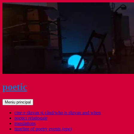
Sari
la
conținut
poetic
Caută
Meniu principal
cine e răzvan și când/who is răzvan and when
poetici relaţionale
translations
timeline of poetry events (eng)