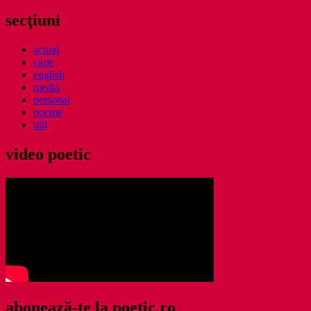
după:
secţiuni
actual
carte
english
media
personal
poeme
util
video poetic
abonează-te la poetic.ro