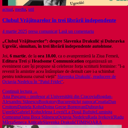
actual
,
media
,
util
Clubul Vrăjitoarelor în trei librării independente
4 martie 2025
presa comunicat
Lasă un comentariu
„Clubul Vrăjitoarelor”: despre Slavenka Drakulić și Dubravka
Ugrešić, simultan, în trei librării independente autohtone
.
Joi,
6 martie
, de la
ora 18.00
, ca o avanpremieră la Ziua Femeii,
Editura Trei
și
Headsome Communication
organizează un
eveniment care își propune să celebreze forța scriiturii feminine: ”I-a
revenit în amintire acea întâmplare de demult care i-a schimbat
pentru totdeauna cursul vieții”
Slavenka Drakulić, readucere de
Octavia Nedelcu în ”Patul Fridei”
.
Clubul
Continuă lectura
→
Vrăjitoarelor
Ana Pușcașu – profesor al Universității din Cracovia
Bogdan-
în
Alexandru Stănescu
Bookstory
București
cluj napoca
Croatia
Dan
trei
Croitoru
Daniela Kohn
Doina Gecse Borgovan
Dubravka
librării
Ugrešić
Gabriel Kohn
Jelena Lovrić
La Două Bufnițe
Luminița
independente
Corneanu
Oana Boca Stănescu
Octavia Nedelcu
Rada Iveković
Radu
Mârza
Seneca Anticafe
Slavenka Drakulić
TIMIȘOARA