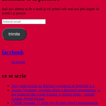
lasă aici adresa ta de e-mail şi vei primi cele mai noi ştiri legate de
poetici şi poezie
Adresă
email
trimite
facebook
facebook
ce se scrie
Story time poezia lui Răzvan și poeticul pe înțelesul A.I.
Aurora Venturini, revelația târzie a literaturii argentiniene, și
noi traduceri din Annie Ernaux și Ahmet Altan – noutăți
Anansi. World Fiction
CNDB propune 11 piese noi de dans după Laboaratoarele