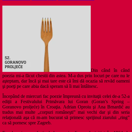
Din când în când
poezia mi-a făcut chestii din astea. M-a dus prin locuri pe care nu le
aşteptam, dar încă şi mai tare este că îmi dă ocazia să revăd oameni
şi poeţi pe care abia dacă speram să îi mai întâlnesc.
Începând de miercuri fac poezie împreună cu invitaţii celei de-a 52-a
ediţii a Festivalului Primăvara lui Goran (Goran’s Spring –
Goranovo proljeće) în Croaţia. Adrian Oproiu şi Ana Brnardić au
tradus mai multe „corpuri româneşti” mai vechi dar şi din seria
relaţională aşa că m-am bucurat să primesc sprijinul ziarului „ring”
ca să pornesc spre Zagreb.