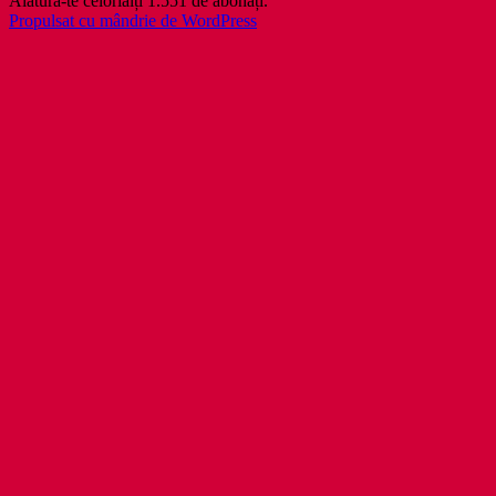
Alătură-te celorlalți 1.551 de abonați.
Propulsat cu mândrie de WordPress