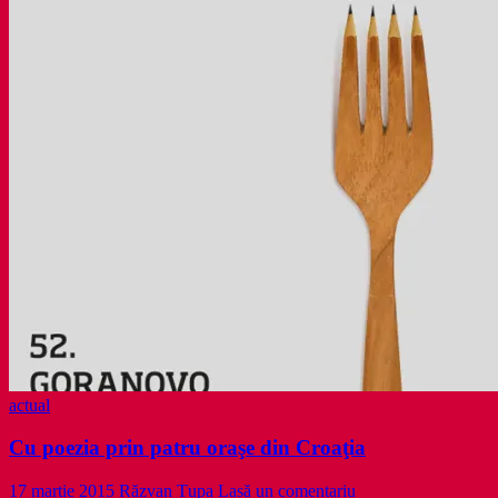
poezie.
Un
dans
croat
actual
Cu poezia prin patru oraşe din Croaţia
17 martie 2015
Răzvan Țupa
Lasă un comentariu