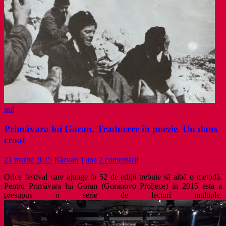
util
Primăvara lui Goran. Traducere în poezie. Un dans
croat
21 martie 2015
Răzvan Țupa
2 comentarii
Orice festival care ajunge la 52 de ediții trebuie să aibă o metodă.
Pentru Primăvara lui Goran (Goranovo Proljece) in 2015 asta a
presupus o serie de lecturi multiple.