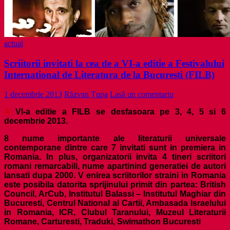
actual
Scriitorii invitati la cea de a VI-a editie a Festivalului
International de Literatura de la Bucuresti (FILB)
1 decembrie 2013
Răzvan Țupa
Lasă un comentariu
A
VI-a
editie a FILB se desfasoara pe 3, 4, 5 si 6
decembrie 2013.
8 nume importante ale literaturii universale
contemporane dintre care 7 invitati sunt in premiera in
Romania. In plus, organizatorii invita
4 tineri scriitori
romani remarcabili, nume apartinind generatiei de autori
lansati dupa 2000. V
enirea scriitorilor straini in Romania
este posibila datorita sprijinului primit din partea: British
Council, ArCub, Institutul Balassi – Institutul Maghiar din
Bucuresti, Centrul National al Cartii, Ambasada Israelului
in Romania, ICR, Clubul Taranului, Muzeul Literaturii
Romane, Carturesti, Traduki, Swimathon Bucuresti