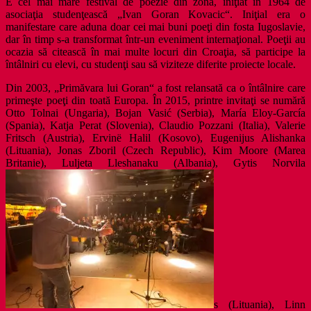
E cel mai mare festival de poezie din zonă, iniţiat în 1964 de
asociaţia studenţească „Ivan Goran Kovacic“. Iniţial era o
manifestare care aduna doar cei mai buni poeţi din fosta Iugoslavie,
dar în timp s-a transformat într-un eveniment internaţional. Poeţii au
ocazia să citească în mai multe locuri din Croaţia, să participe la
întâlniri cu elevi, cu studenţi sau să viziteze diferite proiecte locale.
Din 2003, „Primăvara lui Goran“ a fost relansată ca o întâlnire care
primeşte poeţi din toată Europa. În 2015, printre invitaţi se numără
Otto Tolnai (Ungaria), Bojan Vasić (Serbia), María Eloy-García
(Spania), Katja Perat (Slovenia), Claudio Pozzani (Italia), Valerie
Fritsch (Austria), Ervinë Halil (Kosovo), Eugenijus Alishanka
(Lituania), Jonas Zboril (Czech Republic), Kim Moore (Marea
Britanie), Luljeta Lleshanaku (Albania), Gytis Norvila
s (Lituania), Linn