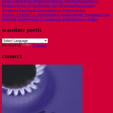
Pavel Gheo
Razvan Petrescu
Republica Macedonia
Republica
Moldova
Robert Perišić
Roman Simić
Romania
Rusia
Sándor
Zsigmond Papp
Sarah Dunant
Simona Popescu
Srđan
Srdić
SUA
Suedia
T.O. Bobe
traduki
Ungaria
Varujan Vosganian
Vasile
Ernu
Will Self
Wojciech Kuczok
Zahar Prilepin
Zeruya Shalev
translate poetic
Powered by
Translate
connect