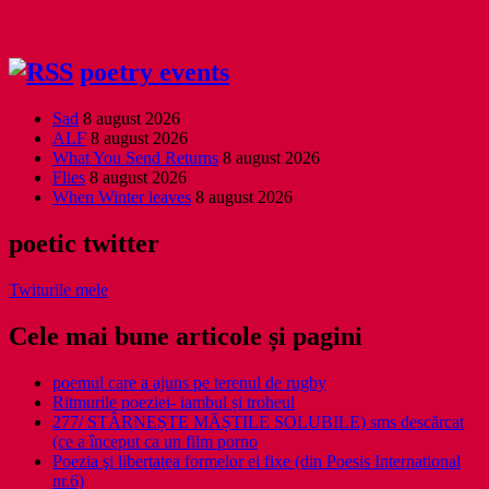
poetry events
Sad
8 august 2026
ALF
8 august 2026
What You Send Returns
8 august 2026
Flies
8 august 2026
When Winter leaves
8 august 2026
poetic twitter
Twiturile mele
Cele mai bune articole și pagini
poemul care a ajuns pe terenul de rugby
Ritmurile poeziei- iambul și troheul
277/ STÂRNEȘTE MĂȘTILE SOLUBILE) sms descărcat
(ce a început ca un film porno
Poezia şi libertatea formelor ei fixe (din Poesis International
nr.6)