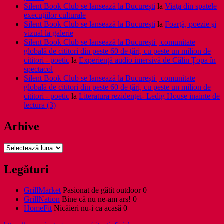
Silent Book Club se lansează la București
la
Viaţa din spatele
execuţiilor culturale
Silent Book Club se lansează la București
la
Foarţă, poezie şi
vizual la galerie
Silent Book Club se lansează la București | comunitate
globală de cititori din peste 60 de țări, cu peste un milion de
cititori - poetic
la
Experiență audio imersivă de Călin Țopa în
spectacol
Silent Book Club se lansează la București | comunitate
globală de cititori din peste 60 de țări, cu peste un milion de
cititori - poetic
la
Literatura rezidenţei- Ledig House inainte de
lectura (3)
Arhive
Arhive
Legături
GrillMarket
Pasionat de gătit outdoor 0
GrillNation
Bine că nu ne-am ars! 0
HomeFit
Nicăieri nu-i ca acasă 0