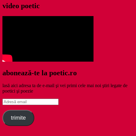
video poetic
abonează-te la poetic.ro
lasă aici adresa ta de e-mail şi vei primi cele mai noi ştiri legate de
poetici şi poezie
Adresă
email
trimite