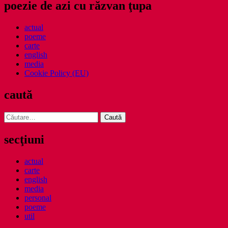
poezie de azi cu răzvan ţupa
actual
poeme
carte
english
media
Cookie Policy (EU)
caută
Caută
după:
secţiuni
actual
carte
english
media
personal
poeme
util