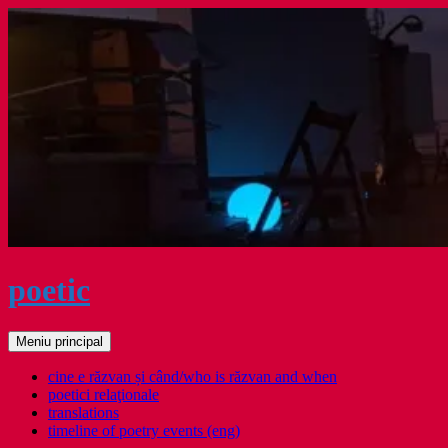
Sari
la
conținut
poetic
Caută
Meniu principal
cine e răzvan și când/who is răzvan and when
poetici relaţionale
translations
timeline of poetry events (eng)