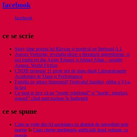
facebook
facebook
ce se scrie
Story time poezia lui Răzvan și poeticul pe înțelesul A.I.
Aurora Venturini, revelația târzie a literaturii argentiniene, și
noi traduceri din Annie Ernaux și Ahmet Altan – noutăți
Anansi. World Fiction
CNDB propune 11 piese noi de dans după Laboaratoarele
Academiei de Dans și Performance
Familia ne aduce împreună! Festivalul familiei, ediția a VI-a,
la Iași
Ce gust ai zice că au ”poetic relațional” și ”poetic. interfața
sonoră” când sunt traduse în înghețată
ce se spune
Cum se vede din AI societatea cu demisii de președinți prin
poezie
la
Cum citește inteligența artificială două volume cu
poezie