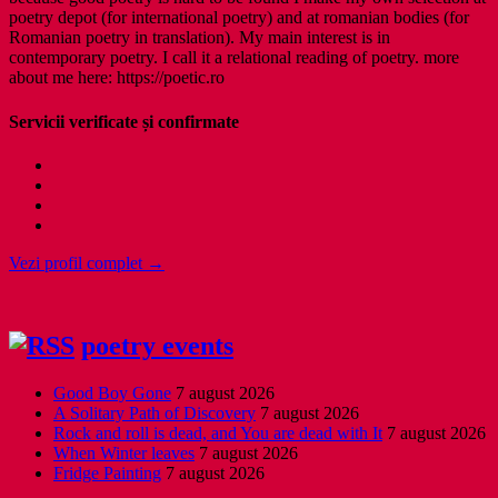
poetry depot (for international poetry) and at romanian bodies (for
Romanian poetry in translation). My main interest is in
contemporary poetry. I call it a relational reading of poetry. more
about me here: https://poetic.ro
Servicii verificate și confirmate
Vezi profil complet →
poetry events
Good Boy Gone
7 august 2026
A Solitary Path of Discovery
7 august 2026
Rock and roll is dead, and You are dead with It
7 august 2026
When Winter leaves
7 august 2026
Fridge Painting
7 august 2026