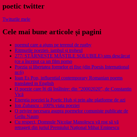
poetic twitter
Twiturile mele
Cele mai bune articole și pagini
poemul care a ajuns pe terenul de rugby
Ritmurile poeziei- iambul și troheul
277/ STÂRNEȘTE MĂȘTILE SOLUBILE) sms descărcat
(ce a început ca un film porno
Poezia şi libertatea formelor ei fixe (din Poesis International
nr.6)
Ioan Es Pop, influential contemporary Romanian poems
translated in English
O poezie care îți dă întâlnire: din ”20002020”, de Constantin
Vică
Energia poeziei la Poetic Hub și prin alte platforme de azi
Ion Zubascu - 100% viata poeziei
O privire necesara asupra poemelor comuniste publicate de
Gellu Naum
Cu respect, Domnule Nicolae Manolescu vă rog să vă
retrageţi din juriul Premiului Naţional Mihai Eminescu