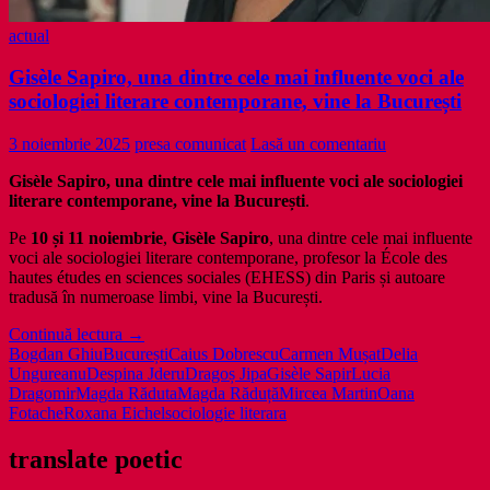
actual
Gisèle Sapiro, una dintre cele mai influente voci ale
sociologiei literare contemporane, vine la București
3 noiembrie 2025
presa comunicat
Lasă un comentariu
Gisèle Sapiro, una dintre cele mai influente voci
ale sociologiei
literare contemporane, vine la București
.
Pe
10 și 11 noiembrie
,
Gisèle Sapiro
, una dintre cele mai influente
voci ale sociologiei literare contemporane, profesor la École des
hautes études en sciences sociales (EHESS) din Paris și autoare
tradusă în numeroase limbi, vine la București.
Gisèle
Continuă lectura
→
Sapiro,
Bogdan Ghiu
București
Caius Dobrescu
Carmen Mușat
Delia
una
Ungureanu
Despina Jderu
Dragoș Jipa
Gisèle Sapir
Lucia
dintre
Dragomir
Magda Răduta
Magda Răduță
Mircea Martin
Oana
cele
Fotache
Roxana Eichel
sociologie literara
mai
influente
translate poetic
voci