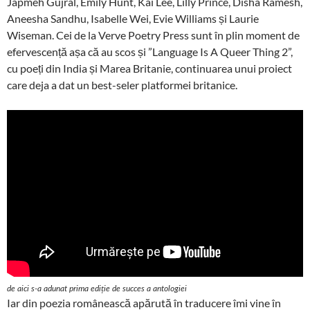
Japmeh Gujral, Emily Hunt, Kai Lee, Lilly Prince, Disha Ramesh,
Aneesha Sandhu, Isabelle Wei, Evie Williams și Laurie
Wiseman. Cei de la Verve Poetry Press sunt în plin moment de
efervescență așa că au scos și ”Language Is A Queer Thing 2”,
cu poeți din India și Marea Britanie, continuarea unui proiect
care deja a dat un best-seler platformei britanice.
de aici s-a adunat prima ediție de succes a antologiei
Iar din poezia românească apărută în traducere îmi vine în