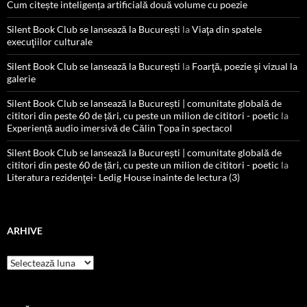
Cum citește inteligența artificială două volume cu poezie
Silent Book Club se lansează la București
la
Viaţa din spatele
execuţiilor culturale
Silent Book Club se lansează la București
la
Foarţă, poezie şi vizual la
galerie
Silent Book Club se lansează la București | comunitate globală de
cititori din peste 60 de țări, cu peste un milion de cititori - poetic
la
Experiență audio imersivă de Călin Țopa în spectacol
Silent Book Club se lansează la București | comunitate globală de
cititori din peste 60 de țări, cu peste un milion de cititori - poetic
la
Literatura rezidenţei- Ledig House inainte de lectura (3)
ARHIVE
Arhive