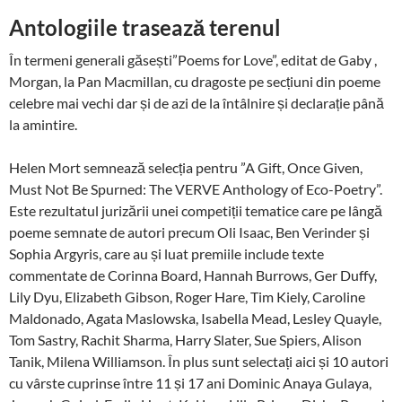
Antologiile trasează terenul
În termeni generali găsești”Poems for Love”, editat de Gaby ,
Morgan, la Pan Macmillan, cu dragoste pe secțiuni din poeme
celebre mai vechi dar și de azi de la întâlnire și declarație până
la amintire.
Helen Mort semnează selecția pentru ”A Gift, Once Given,
Must Not Be Spurned: The VERVE Anthology of Eco-Poetry”.
Este rezultatul jurizării unei competiții tematice care pe lângă
poeme semnate de autori precum Oli Isaac, Ben Verinder și
Sophia Argyris, care au și luat premiile include texte
commentate de Corinna Board, Hannah Burrows, Ger Duffy,
Lily Dyu, Elizabeth Gibson, Roger Hare, Tim Kiely, Caroline
Maldonado, Agata Maslowska, Isabella Mead, Lesley Quayle,
Tom Sastry, Rachit Sharma, Harry Slater, Sue Spiers, Alison
Tanik, Milena Williamson. În plus sunt selectați aici și 10 autori
cu vârste cuprinse între 11 și 17 ani Dominic Anaya Gulaya,