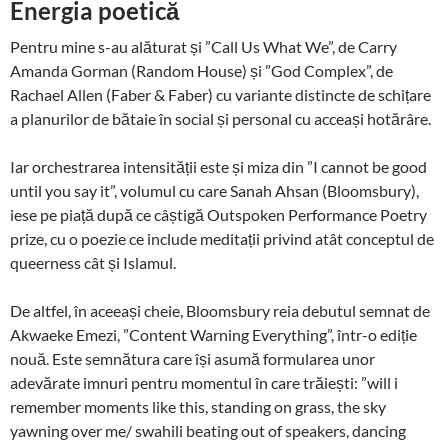
Energia poetică
Pentru mine s-au alăturat și ”Call Us What We”, de Carry
Amanda Gorman (Random House) și ”God Complex”, de
Rachael Allen (Faber & Faber) cu variante distincte de schițare
a planurilor de bătaie în social și personal cu acceași hotărâre.
Iar orchestrarea intensității este și miza din ”I cannot be good
until you say it”, volumul cu care Sanah Ahsan (Bloomsbury),
iese pe piață după ce câștigă Outspoken Performance Poetry
prize, cu o poezie ce include meditații privind atât conceptul de
queerness cât și Islamul.
De altfel, în aceeași cheie, Bloomsbury reia debutul semnat de
Akwaeke Emezi, ”Content Warning Everything”, într-o ediție
nouă. Este semnătura care își asumă formularea unor
adevărate imnuri pentru momentul în care trăiești: ”will i
remember moments like this, standing on grass, the sky
yawning over me/ swahili beating out of speakers, dancing