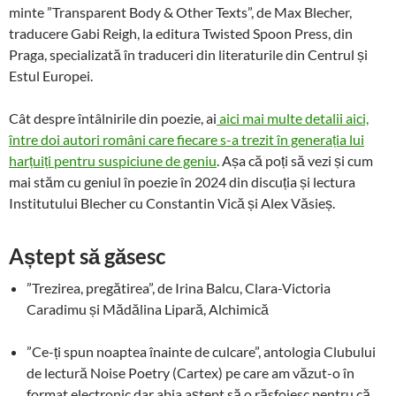
minte ”Transparent Body & Other Texts”, de Max Blecher,
traducere Gabi Reigh, la editura Twisted Spoon Press, din
Praga, specializată în traduceri din literaturile din Centrul și
Estul Europei.
Cât despre întâlnirile din poezie, ai
aici mai multe detalii aici,
între doi autori români care fiecare s-a trezit în generația lui
harțuiți pentru suspiciune de geniu
. Așa că poți să vezi și cum
mai stăm cu geniul în poezie în 2024 din discuția și lectura
Institutului Blecher cu Constantin Vică și Alex Văsieș.
Aștept să găsesc
”Trezirea, pregătirea”, de Irina Balcu, Clara-Victoria
Caradimu și Mădălina Lipară, Alchimică
”Ce-ți spun noaptea înainte de culcare”, antologia Clubului
de lectură Noise Poetry (Cartex) pe care am văzut-o în
format electronic dar abia aștept să o răsfoiesc pentru că