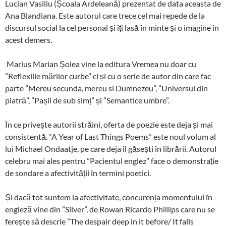
Lucian Vasiliu (Școala Ardeleană) prezentat de data aceasta de
Ana Blandiana. Este autorul care trece cel mai repede de la
discursul social la cel personal și îți lasă în minte și o imagine în
acest demers.
Marius Marian Șolea vine la editura Vremea nu doar cu
”Reflexiile mărilor curbe” ci și cu o serie de autor din care fac
parte ”Mereu secunda, mereu si Dumnezeu”, ”Universul din
piatră”, ”Pașii de sub simț” și ”Semantice umbre”.
În ce privește autorii străini, oferta de poezie este deja și mai
consistentă. ”A Year of Last Things Poems” este noul volum al
lui Michael Ondaatje, pe care deja îl găsești în librării. Autorul
celebru mai ales pentru ”Pacientul englez” face o demonstrație
de sondare a afectivității în termini poetici.
Și dacă tot suntem la afectivitate, concurența momentului în
engleză vine din ”Silver”, de Rowan Ricardo Phillips care nu se
ferește să descrie ”The despair deep in it before/ It falls