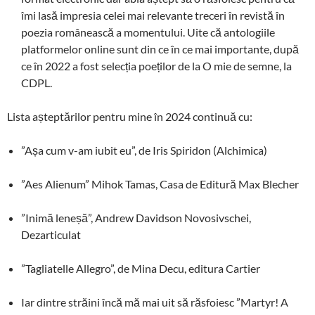
îmi lasă impresia celei mai relevante treceri în revistă în
poezia românească a momentului. Uite că antologiile
platformelor online sunt din ce în ce mai importante, după
ce în 2022 a fost selecția poeților de la O mie de semne, la
CDPL.
Lista așteptărilor pentru mine în 2024 continuă cu:
”Așa cum v-am iubit eu”, de Iris Spiridon (Alchimica)
”Aes Alienum” Mihok Tamas, Casa de Editură Max Blecher
”Inimă leneșă”, Andrew Davidson Novosivschei,
Dezarticulat
”Tagliatelle Allegro”, de Mina Decu, editura Cartier
Iar dintre străini încă mă mai uit să răsfoiesc ”Martyr! A