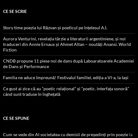
CE SE SCRIE
Story time poezia lui Răzvan și poeticul pe înțelesul A.I.
Aurora Venturini, revelația târzie a literaturii argentiniene, și noi
traduceri din Annie Ernaux și Ahmet Altan – noutăți Anansi. World
Fiction
CNDB propune 11 piese noi de dans după Laboaratoarele Academiei
de Dans și Performance
Familia ne aduce împreună! Festivalul familiei, ediția a VI-a, la Iași
Ce gust ai zice că au ”poetic relațional” și ”poetic. interfața sonoră”
când sunt traduse în înghețată
CE SE SPUNE
Cum se vede din AI societatea cu demisii de președinți prin poezie
la