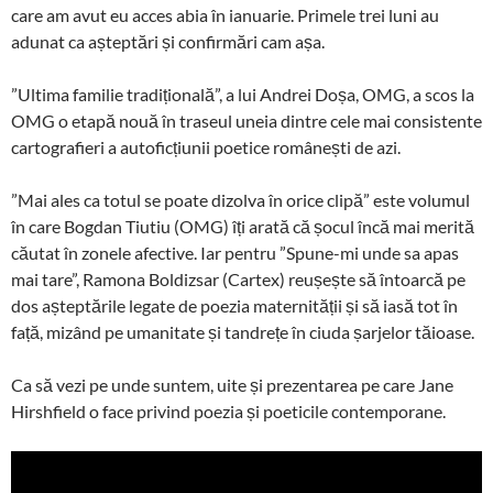
care am avut eu acces abia în ianuarie. Primele trei luni au
adunat ca așteptări și confirmări cam așa.
”Ultima familie tradițională”, a lui Andrei Doșa, OMG, a scos la
OMG o etapă nouă în traseul uneia dintre cele mai consistente
cartografieri a autoficțiunii poetice românești de azi.
”Mai ales ca totul se poate dizolva în orice clipă” este volumul
în care Bogdan Tiutiu (OMG) îți arată că șocul încă mai merită
căutat în zonele afective. Iar pentru ”Spune-mi unde sa apas
mai tare”, Ramona Boldizsar (Cartex) reușește să întoarcă pe
dos așteptările legate de poezia maternității și să iasă tot în
față, mizând pe umanitate și tandrețe în ciuda șarjelor tăioase.
Ca să vezi pe unde suntem, uite și prezentarea pe care Jane
Hirshfield o face privind poezia și poeticile contemporane.