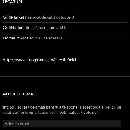
LEGĂTURI
GrillMarket
Pasionat de gătit outdoor 0
GrillNation
Bine că nu ne-am ars! 0
HomeFit
Nicăieri nu-i ca acasă 0
https://www.instagram.com/citestioficial
AI POETIC E-MAIL
Introdu adresa de email pentru a te abona la acest blog și vei primi
notificări prin email când vor fi publicate articole noi.
Adresă
email