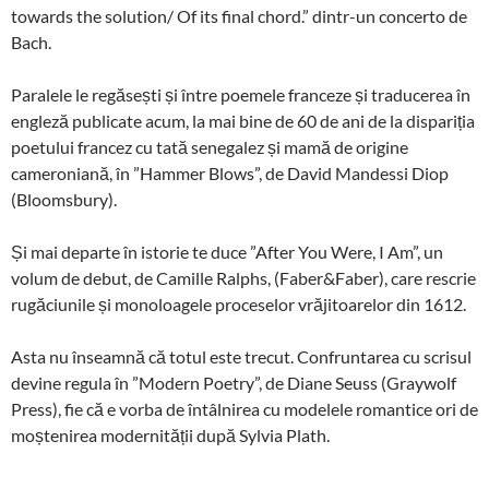
towards the solution/ Of its final chord.” dintr-un concerto de
Bach.
Paralele le regăsești și între poemele franceze și traducerea în
engleză publicate acum, la mai bine de 60 de ani de la dispariția
poetului francez cu tată senegalez și mamă de origine
cameroniană, în ”Hammer Blows”, de David Mandessi Diop
(Bloomsbury).
Și mai departe în istorie te duce ”After You Were, I Am”, un
volum de debut, de Camille Ralphs, (Faber&Faber), care rescrie
rugăciunile și monoloagele proceselor vrăjitoarelor din 1612.
Asta nu înseamnă că totul este trecut. Confruntarea cu scrisul
devine regula în ”Modern Poetry”, de Diane Seuss (Graywolf
Press), fie că e vorba de întâlnirea cu modelele romantice ori de
moștenirea modernității după Sylvia Plath.