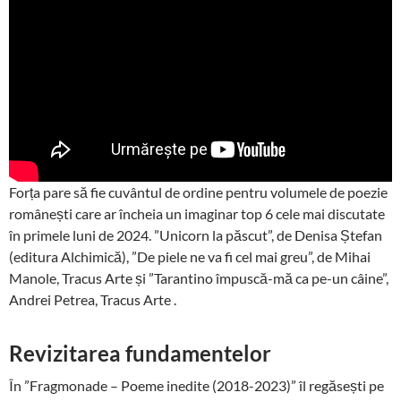
Forța pare să fie cuvântul de ordine pentru volumele de poezie
românești care ar încheia un imaginar top 6 cele mai discutate
în primele luni de 2024. ”Unicorn la păscut”, de Denisa Ștefan
(editura Alchimică), ”De piele ne va fi cel mai greu”, de Mihai
Manole, Tracus Arte și ”Tarantino împuscă-mă ca pe-un câine”,
Andrei Petrea, Tracus Arte .
Revizitarea fundamentelor
În ”Fragmonade – Poeme inedite (2018-2023)” îl regăsești pe