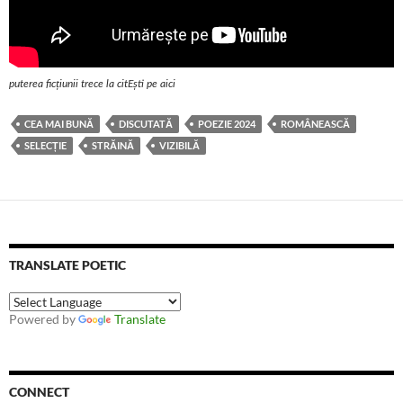
puterea ficțiunii trece la citEști pe aici
CEA MAI BUNĂ
DISCUTATĂ
POEZIE 2024
ROMÂNEASCĂ
SELECȚIE
STRĂINĂ
VIZIBILĂ
TRANSLATE POETIC
Powered by
Translate
CONNECT