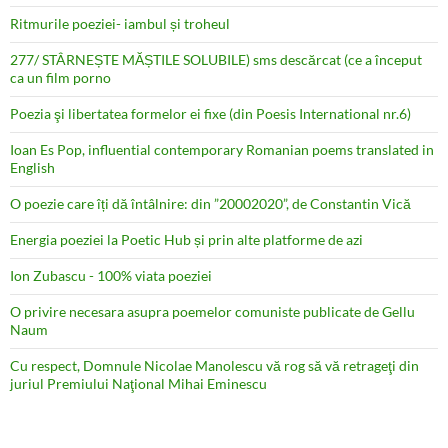
Ritmurile poeziei- iambul și troheul
277/ STÂRNEȘTE MĂȘTILE SOLUBILE) sms descărcat (ce a început
ca un film porno
Poezia şi libertatea formelor ei fixe (din Poesis International nr.6)
Ioan Es Pop, influential contemporary Romanian poems translated in
English
O poezie care îți dă întâlnire: din ”20002020”, de Constantin Vică
Energia poeziei la Poetic Hub și prin alte platforme de azi
Ion Zubascu - 100% viata poeziei
O privire necesara asupra poemelor comuniste publicate de Gellu
Naum
Cu respect, Domnule Nicolae Manolescu vă rog să vă retrageţi din
juriul Premiului Naţional Mihai Eminescu