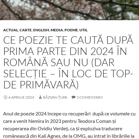
ACTUAL
,
CARTE
,
ENGLISH
,
MEDIA
,
POEME
,
UTIL
CE POEZIE TE CAUTĂ DUPĂ
PRIMA PARTE DIN 2024 ÎN
ROMÂNĂ SAU NU (DAR
SELECȚIE – ÎN LOC DE TOP-
DE PRIMĂVARĂ)
6 APRILIE 2024
RĂZVAN ȚUPA
3 COMENTARII
Anul de poezie 2024 începe cu recuperări după ce volumele cu
care a venit Nemira în 2023 pentru Teodora Coman și
recuperarea din Ovidiu Verdeș, ca și exploziva traducere
românească din Kali Agnes, de la OMG, au intrat în librăriile la