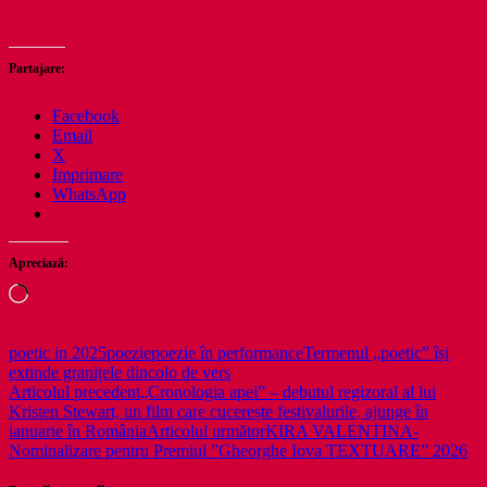
Partajare:
Facebook
Email
X
Imprimare
WhatsApp
Apreciază:
Încarc...
poetic in 2025
poezie
poezie în performance
Termenul „poetic” își
extinde granițele dincolo de vers
Navigare
Articolul precedent
„Cronologia apei” – debutul regizoral al lui
Kristen Stewart, un film care cucerește festivalurile, ajunge în
în
ianuarie în România
Articolul următor
KIRA VALENTINA-
articole
Nominalizare pentru Premiul ”Gheorghe Iova TEXTUARE” 2026