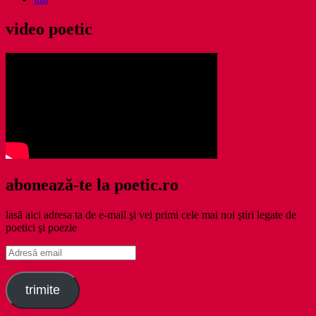
video poetic
abonează-te la poetic.ro
lasă aici adresa ta de e-mail şi vei primi cele mai noi ştiri legate de
poetici şi poezie
Adresă
email
trimite