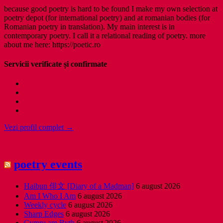
because good poetry is hard to be found I make my own selection at
poetry depot (for international poetry) and at romanian bodies (for
Romanian poetry in translation). My main interest is in
contemporary poetry. I call it a relational reading of poetry. more
about me here: https://poetic.ro
Servicii verificate și confirmate
Vezi profil complet →
poetry events
Haibun 俳文 [Diary of a Madman]
6 august 2026
Am I Who I Am
6 august 2026
Weekly cycle
6 august 2026
Sharp Edges
6 august 2026
Cymru am Byth
6 august 2026