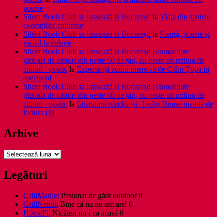
poezie
Silent Book Club se lansează la București
la
Viaţa din spatele
execuţiilor culturale
Silent Book Club se lansează la București
la
Foarţă, poezie şi
vizual la galerie
Silent Book Club se lansează la București | comunitate
globală de cititori din peste 60 de țări, cu peste un milion de
cititori - poetic
la
Experiență audio imersivă de Călin Țopa în
spectacol
Silent Book Club se lansează la București | comunitate
globală de cititori din peste 60 de țări, cu peste un milion de
cititori - poetic
la
Literatura rezidenţei- Ledig House inainte de
lectura (3)
Arhive
Arhive
Legături
GrillMarket
Pasionat de gătit outdoor 0
GrillNation
Bine că nu ne-am ars! 0
HomeFit
Nicăieri nu-i ca acasă 0