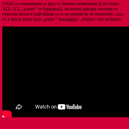
Odată cu romantismul și apoi cu lirismul sentimental al secolelor
XIX–XX, „poetic” se îngustează, devenind aproape sinonim cu
expresia afectivă individuală și cu un anumit tip de frumusețe, ceea
ce a dus la ideea unui „poetic” dezangajat, „frumos” dar inofensiv.