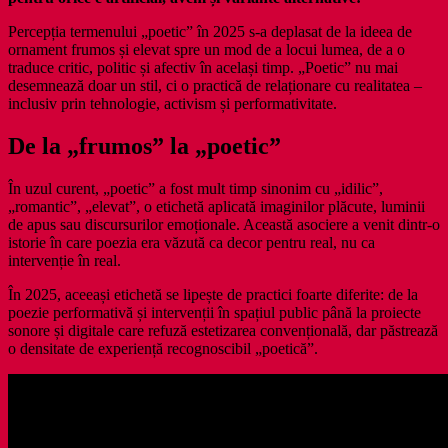
Percepția termenului „poetic” în 2025 s-a deplasat de la ideea de
ornament frumos și elevat spre un mod de a locui lumea, de a o
traduce critic, politic și afectiv în același timp. „Poetic” nu mai
desemnează doar un stil, ci o practică de relaționare cu realitatea –
inclusiv prin tehnologie, activism și performativitate.
De la „frumos” la „poetic”
În uzul curent, „poetic” a fost mult timp sinonim cu „idilic”,
„romantic”, „elevat”, o etichetă aplicată imaginilor plăcute, luminii
de apus sau discursurilor emoționale. Această asociere a venit dintr-o
istorie în care poezia era văzută ca decor pentru real, nu ca
intervenție în real.
În 2025, aceeași etichetă se lipește de practici foarte diferite: de la
poezie performativă și intervenții în spațiul public până la proiecte
sonore și digitale care refuză estetizarea convențională, dar păstrează
o densitate de experiență recognoscibil „poetică”.