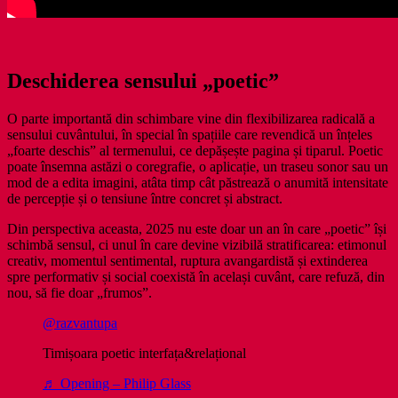
Deschiderea sensului „poetic”
O parte importantă din schimbare vine din flexibilizarea radicală a
sensului cuvântului, în special în spațiile care revendică un înțeles
„foarte deschis” al termenului, ce depășește pagina și tiparul. Poetic
poate însemna astăzi o coregrafie, o aplicație, un traseu sonor sau un
mod de a edita imagini, atâta timp cât păstrează o anumită intensitate
de percepție și o tensiune între concret și abstract.
Din perspectiva aceasta, 2025 nu este doar un an în care „poetic” își
schimbă sensul, ci unul în care devine vizibilă stratificarea: etimonul
creativ, momentul sentimental, ruptura avangardistă și extinderea
spre performativ și social coexistă în același cuvânt, care refuză, din
nou, să fie doar „frumos”.
@razvantupa
Timișoara poetic interfața&relațional
♬ Opening – Philip Glass