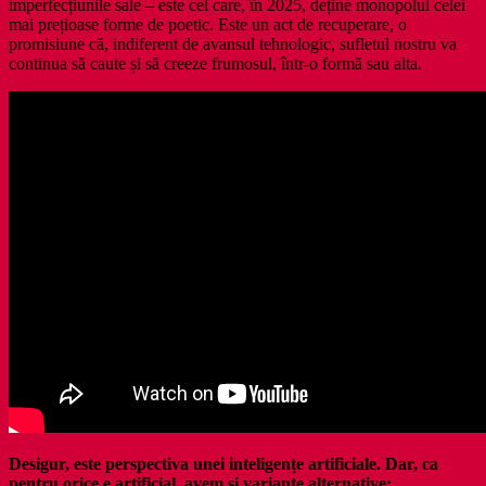
imperfecțiunile sale – este cel care, în 2025, deține monopolul celei
mai prețioase forme de poetic. Este un act de recuperare, o
promisiune că, indiferent de avansul tehnologic, sufletul nostru va
continua să caute și să creeze frumosul, într-o formă sau alta.
Desigur, este perspectiva unei inteligențe artificiale. Dar, ca
pentru orice e artificial, avem și variante alternative: