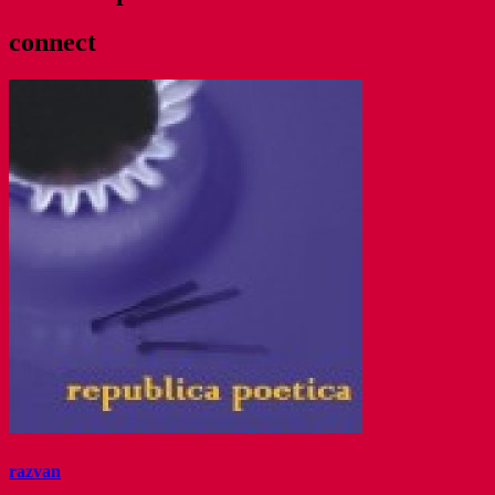
connect
razvan