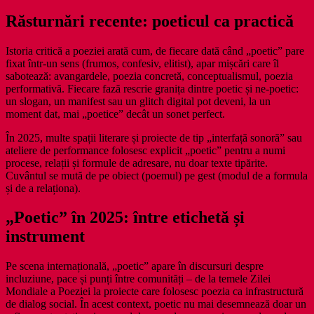
Răsturnări recente: poeticul ca practică
Istoria critică a poeziei arată cum, de fiecare dată când „poetic” pare
fixat într-un sens (frumos, confesiv, elitist), apar mișcări care îl
sabotează: avangardele, poezia concretă, conceptualismul, poezia
performativă. Fiecare fază rescrie granița dintre poetic și ne-poetic:
un slogan, un manifest sau un glitch digital pot deveni, la un
moment dat, mai „poetice” decât un sonet perfect.
În 2025, multe spații literare și proiecte de tip „interfață sonoră” sau
ateliere de performance folosesc explicit „poetic” pentru a numi
procese, relații și formule de adresare, nu doar texte tipărite.
Cuvântul se mută de pe obiect (poemul) pe gest (modul de a formula
și de a relaționa).
„Poetic” în 2025: între etichetă și
instrument
Pe scena internațională, „poetic” apare în discursuri despre
incluziune, pace și punți între comunități – de la temele Zilei
Mondiale a Poeziei la proiecte care folosesc poezia ca infrastructură
de dialog social. În acest context, poetic nu mai desemnează doar un