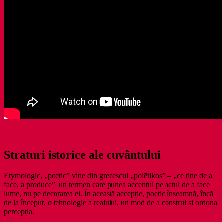
Straturi istorice ale cuvântului
Etymologic, „poetic” vine din grecescul „poiētikos” – „ce ține de a
face, a produce”, un termen care punea accentul pe actul de a face
lume, nu pe decorarea ei. În această accepție, poetic înseamnă, încă
de la început, o tehnologie a realului, un mod de a construi și ordona
percepția.