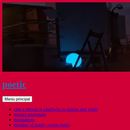
Sari
la
conținut
poetic
Caută
Meniu principal
cine e răzvan și când/who is răzvan and when
poetici relaţionale
translations
timeline of poetry events (eng)