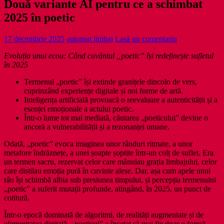
Două variante AI pentru ce a schimbat
2025 în poetic
17 decembrie 2025
automat limbaj
Lasă un comentariu
Evoluția unui ecou: Când cuvântul „poetic” își redefinește sufletul
în 2025
Termenul „poetic” își extinde granițele dincolo de vers,
cuprinzând experiențe digitale și noi forme de artă.
Inteligența artificială provoacă o reevaluare a autenticității și a
esenței emoționale a actului poetic.
Într-o lume tot mai mediată, căutarea „poeticului” devine o
ancoră a vulnerabilității și a rezonanței umane.
Odată, „poetic” evoca imaginea unor rânduri ritmate, a unor
metafore îndrăznețe, a unei șoapte șoptite într-un colț de suflet. Era
un termen sacru, rezervat celor care mânuiau grația limbajului, celor
care distilau emoția pură în cuvinte alese. Dar, așa cum apele unui
râu își schimbă albia sub presiunea timpului, și percepția termenului
„poetic” a suferit mutații profunde, atingând, în 2025, un punct de
cotitură.
Într-o epocă dominată de algoritmi, de realități augmentate și de
efemeritatea digitală, „poeticul” a încetat să mai fie doar o formă