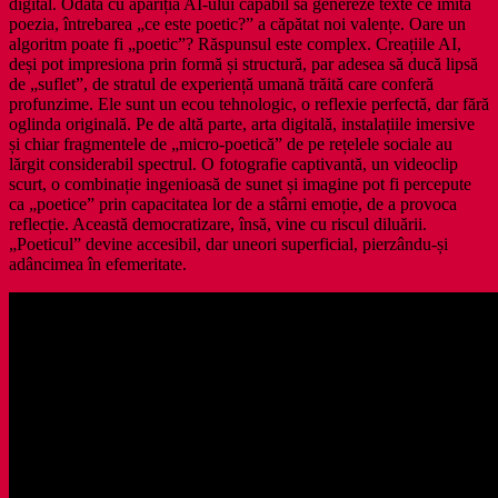
digital. Odată cu apariția AI-ului capabil să genereze texte ce imită
poezia, întrebarea „ce este poetic?” a căpătat noi valențe. Oare un
algoritm poate fi „poetic”? Răspunsul este complex. Creațiile AI,
deși pot impresiona prin formă și structură, par adesea să ducă lipsă
de „suflet”, de stratul de experiență umană trăită care conferă
profunzime. Ele sunt un ecou tehnologic, o reflexie perfectă, dar fără
oglinda originală. Pe de altă parte, arta digitală, instalațiile imersive
și chiar fragmentele de „micro-poetică” de pe rețelele sociale au
lărgit considerabil spectrul. O fotografie captivantă, un videoclip
scurt, o combinație ingenioasă de sunet și imagine pot fi percepute
ca „poetice” prin capacitatea lor de a stârni emoție, de a provoca
reflecție. Această democratizare, însă, vine cu riscul diluării.
„Poeticul” devine accesibil, dar uneori superficial, pierzându-și
adâncimea în efemeritate.