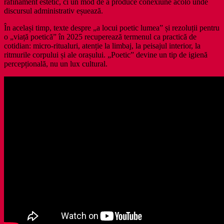
rafinament estetic, ci un mod de a produce conexiune acolo unde
discursul administrativ eșuează.
În același timp, texte despre „a locui poetic lumea” și rezoluții pentru
o „viață poetică” în 2025 recuperează termenul ca practică de
cotidian: micro-ritualuri, atenție la limbaj, la peisajul interior, la
ritmurile corpului și ale orașului. „Poetic” devine un tip de igienă
percepțională, nu un lux cultural.