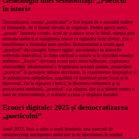
Genealogia unei sensibilități: „Poeticul”
în istorie
Dintotdeauna, esența „poeticului” a fost legată de o anumită ordine
și frumusețe, de o formă elevată de expresie. Pentru grecii antici,
„poesis” însemna creație, actul de a aduce ceva în ființă, adesea prin
armonia metrică și narațiunea eroică ce oglindea forțe divine. Era o
manifestare a divinului prin cuvânt. Romantismul a smuls apoi
„poeticul” din chingile formei rigide, ancorându-l în abisurile
sufletului individual, în forța sublimă a naturii și în tumultul emoției
nefiltrate. „Poetic” devenea ecoul unei inimi tulburate, explorarea
interiorității. Modernismul a fragmentat această unitate, proiectând
„poeticul” în peisajele urbane dezolante, în experimente lingvistice și
în subminarea așteptărilor, sugerând că frumosul poate locui și în
disonanță. De la rigoarea clasică, la libertatea romantică și la
provocarea modernă, „poeticul” s-a adaptat, dar și-a păstrat mereu o
aură de transcendență, o scânteie a ceea ce depășea banalul.
Ecouri digitale: 2025 și democratizarea
„poeticului”
Anul 2025, însă, a adus o nouă frontieră, una marcată de
omniprezența inteligenței artificiale și de imersiunea în spațiul