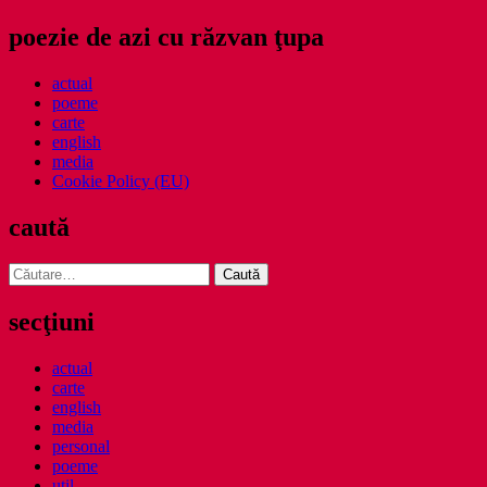
poezie de azi cu răzvan ţupa
actual
poeme
carte
english
media
Cookie Policy (EU)
caută
Caută
după:
secţiuni
actual
carte
english
media
personal
poeme
util