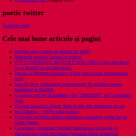
poetic twitter
Twiturile mele
Cele mai bune articole și pagini
poemul care a ajuns pe terenul de rugby
Ritmurile poeziei- iambul și troheul
277/ STÂRNEȘTE MĂȘTILE SOLUBILE) sms descărcat
(ce a început ca un film porno
Poezia şi libertatea formelor ei fixe (din Poesis International
nr.6)
Ioan Es Pop, influential contemporary Romanian poems
translated in English
O poezie care îți dă întâlnire: din ”20002020”, de Constantin
Vică
Energia poeziei la Poetic Hub și prin alte platforme de azi
Ion Zubascu - 100% viata poeziei
O privire necesara asupra poemelor comuniste publicate de
Gellu Naum
Cu respect, Domnule Nicolae Manolescu vă rog să vă
retrageţi din juriul Premiului Naţional Mihai Eminescu