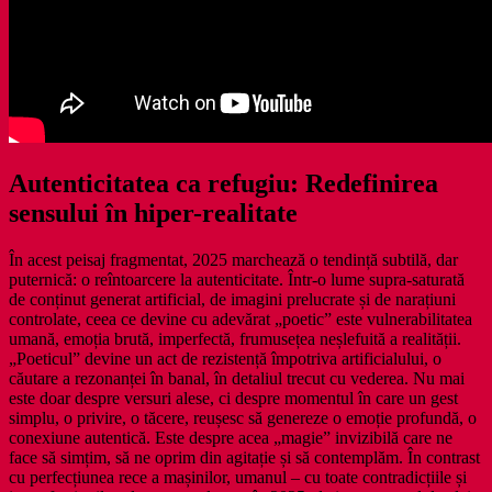
Autenticitatea ca refugiu: Redefinirea
sensului în hiper-realitate
În acest peisaj fragmentat, 2025 marchează o tendință subtilă, dar
puternică: o reîntoarcere la autenticitate. Într-o lume supra-saturată
de conținut generat artificial, de imagini prelucrate și de narațiuni
controlate, ceea ce devine cu adevărat „poetic” este vulnerabilitatea
umană, emoția brută, imperfectă, frumusețea neșlefuită a realității.
„Poeticul” devine un act de rezistență împotriva artificialului, o
căutare a rezonanței în banal, în detaliul trecut cu vederea. Nu mai
este doar despre versuri alese, ci despre momentul în care un gest
simplu, o privire, o tăcere, reușesc să genereze o emoție profundă, o
conexiune autentică. Este despre acea „magie” invizibilă care ne
face să simțim, să ne oprim din agitație și să contemplăm. În contrast
cu perfecțiunea rece a mașinilor, umanul – cu toate contradicțiile și