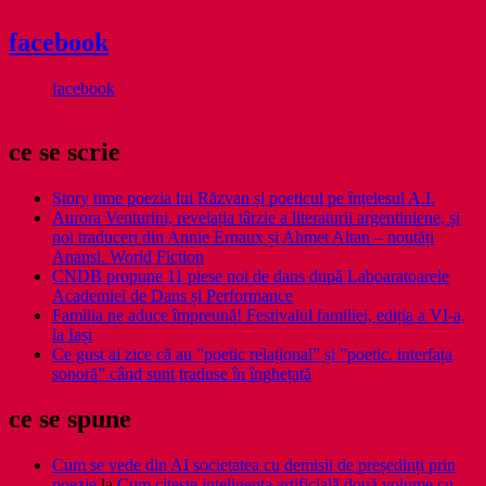
facebook
facebook
ce se scrie
Story time poezia lui Răzvan și poeticul pe înțelesul A.I.
Aurora Venturini, revelația târzie a literaturii argentiniene, și
noi traduceri din Annie Ernaux și Ahmet Altan – noutăți
Anansi. World Fiction
CNDB propune 11 piese noi de dans după Laboaratoarele
Academiei de Dans și Performance
Familia ne aduce împreună! Festivalul familiei, ediția a VI-a,
la Iași
Ce gust ai zice că au ”poetic relațional” și ”poetic. interfața
sonoră” când sunt traduse în înghețată
ce se spune
Cum se vede din AI societatea cu demisii de președinți prin
poezie
la
Cum citește inteligența artificială două volume cu