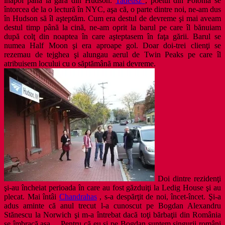
înapoi până la gara din Hudson.
Tadeusz
, poetul din Polonia se
întorcea de la o lectură în NYC, aşa că, o parte dintre noi, ne-am dus
în Hudson să îl aşteptăm. Cum era destul de devreme şi mai aveam
destul timp până la cină, ne-am oprit la barul pe care îl bănuiam
după colţ din noaptea în care aşteptasem în faţa gării. Barul se
numea Half Moon şi era aproape gol. Doar doi-trei clienţi se
rezemau de tejghea şi alungau aerul de Twin Peaks pe care îl
atribuisem locului cu o săptămână mai devreme.
Doi dintre rezidenţi
şi-au încheiat perioada în care au fost găzduiţi la Ledig House şi au
plecat. Mai întâi
Chandrahas
, s-a despărţit de noi, încet-încet. Şi-a
adus aminte că anul trecut l-a cunoscut pe Bogdan Alexandru
Stănescu la Norwich şi m-a întrebat dacă toţi bărbaţii din România
se îmbracă aşa… Pentru că eu şi pe Bogdan suntem singurii români