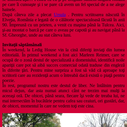
pe care îi cunoaşte şi i se pare că avem un fel special de a ne alege
hainele.
După câteva zile a plecat
Ursula
. Pentru scriitoarea născută în
Elveţia, România e legată de o călătorie spectaculoasă făcută în anii
90. Împreună cu un prieten, a venit cu maşina până la Tulcea. Aici,
şi-au montat o barcă pe care o aveau pe capotă şi au navigat până la
Sf. Gheorghe, unde au stat câteva luni.
Invitaţii săptămânali
În weekend, la Ledig House vin la cină diferiţi inviaţi din lumea
editorială. În primul weekend a fost aici Marleen Reimer, care se
ocupă de o zonă destul de specializată a domeniului, identifică noile
apariţii care pot să aibă succes comercial odată traduse din engleză
în diferite ţări. Pentru mine surpriza a fost să văd că aproape toţi
scriitorii care au rezidenţă acum o întreabă dacă există o piaţă pentru
poezie.
În rest, programul nostru este destul de liber. Ne întâlnim pentru
micul dejun, dar asta numai atunci cânt ne trezim mai mulţi la
aceeaşi oră. De obicei, până seara, fiecare îşi vede de treaba lui, ne
mai intersectăm în bucătărie pentru cafea sau ceaiuri, ori gustări, dar,
de obicei, momentul în care ne vedem toţi este cina.