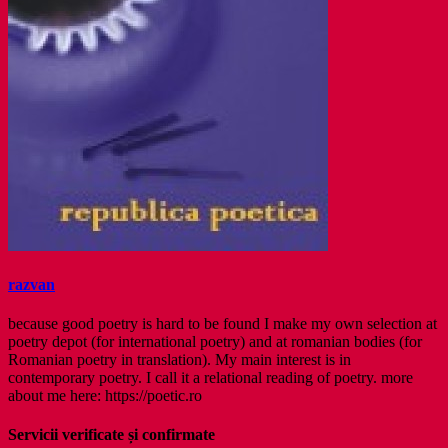
razvan
because good poetry is hard to be found I make my own selection at
poetry depot (for international poetry) and at romanian bodies (for
Romanian poetry in translation). My main interest is in
contemporary poetry. I call it a relational reading of poetry. more
about me here: https://poetic.ro
Servicii verificate și confirmate