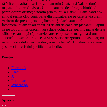
rătăcit cu revoltatul scriitor german prin Chatam şi Valatie după un
magazin în care să găsească un tip anume de hârtie, schimbând
păreri despre drumeţia noastă prin munţi la Catskill. Până când ne-
am dat seama că o bună parte din indicatoarele pe care le văzusem
vorbeau despre un personaj literar: „Şi dacă, atunci când ne
întoarcem, aflăm că au trecut 20 de ani de când am plecat?!”. Faptul
ca ne tot oprim să căscăm gura după ochiuri de apă împânzite de rațe
sălbatice sau după căprioarele care se opresc pe marginea drumului
strecurându-se printre case ca să se sperie de zgomotul mașinilor, nu
ne scurtează deloc ieșirile din „zona de lucru”. Tot atunci o să reiau
și subiectul scrisului și cititului la Ledig.
Partajare:
Facebook
Email
X
Imprimare
WhatsApp
Apreciază:
Încarc...