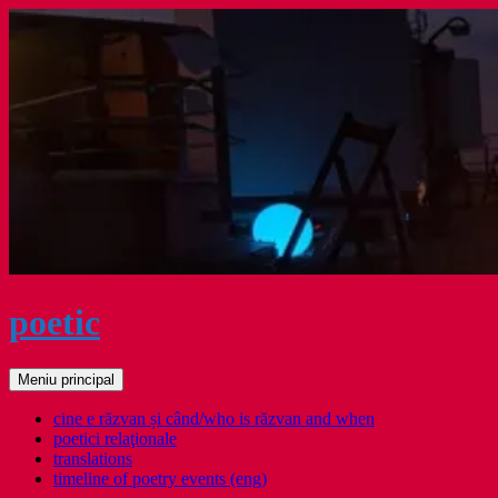
Sari
la
conținut
poetic
Caută
Meniu principal
cine e răzvan și când/who is răzvan and when
poetici relaţionale
translations
timeline of poetry events (eng)