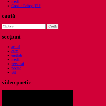
media
Cookie Policy (EU)
caută
Caută
după:
secţiuni
actual
carte
english
media
personal
poeme
util
video poetic