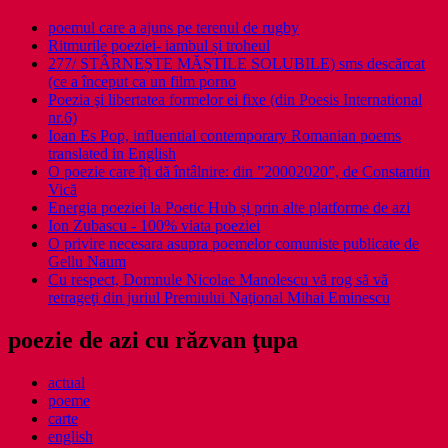
poemul care a ajuns pe terenul de rugby
Ritmurile poeziei- iambul și troheul
277/ STÂRNEȘTE MĂȘTILE SOLUBILE) sms descărcat
(ce a început ca un film porno
Poezia şi libertatea formelor ei fixe (din Poesis International
nr.6)
Ioan Es Pop, influential contemporary Romanian poems
translated in English
O poezie care îți dă întâlnire: din ”20002020”, de Constantin
Vică
Energia poeziei la Poetic Hub și prin alte platforme de azi
Ion Zubascu - 100% viata poeziei
O privire necesara asupra poemelor comuniste publicate de
Gellu Naum
Cu respect, Domnule Nicolae Manolescu vă rog să vă
retrageţi din juriul Premiului Naţional Mihai Eminescu
poezie de azi cu răzvan ţupa
actual
poeme
carte
english