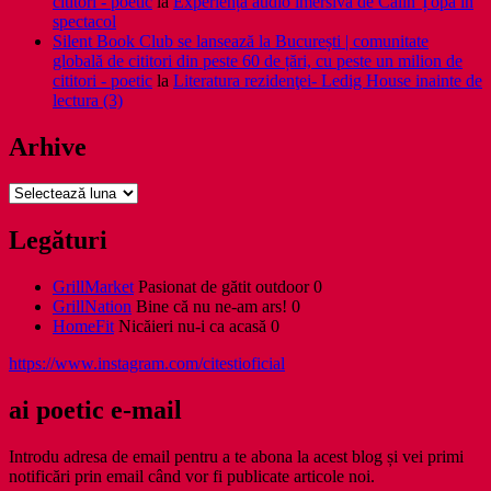
cititori - poetic
la
Experiență audio imersivă de Călin Țopa în
spectacol
Silent Book Club se lansează la București | comunitate
globală de cititori din peste 60 de țări, cu peste un milion de
cititori - poetic
la
Literatura rezidenţei- Ledig House inainte de
lectura (3)
Arhive
Arhive
Legături
GrillMarket
Pasionat de gătit outdoor 0
GrillNation
Bine că nu ne-am ars! 0
HomeFit
Nicăieri nu-i ca acasă 0
https://www.instagram.com/citestioficial
ai poetic e-mail
Introdu adresa de email pentru a te abona la acest blog și vei primi
notificări prin email când vor fi publicate articole noi.