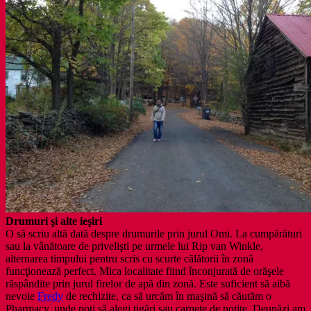
Drumuri şi alte ieşiri
O să scriu altă dată despre drumurile prin jurul Omi. La cumpărături
sau la vânătoare de privelişti pe urmele lui Rip van Winkle,
alternarea timpului pentru scris cu scurte călătorii în zonă
funcţionează perfect. Mica localitate fiind înconjurată de orăşele
răspândite prin jurul firelor de apă din zonă. Este suficient să aibă
nevoie
Fredy
de rechizite, ca să urcăm în maşină să căutăm o
Pharmacy, unde poţi să alegi ţigări sau carnete de notiţe. Deunăzi am