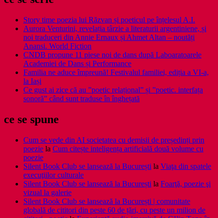
Story time poezia lui Răzvan și poeticul pe înțelesul A.I.
Aurora Venturini, revelația târzie a literaturii argentiniene, și
noi traduceri din Annie Ernaux și Ahmet Altan – noutăți
Anansi. World Fiction
CNDB propune 11 piese noi de dans după Laboaratoarele
Academiei de Dans și Performance
Familia ne aduce împreună! Festivalul familiei, ediția a VI-a,
la Iași
Ce gust ai zice că au ”poetic relațional” și ”poetic. interfața
sonoră” când sunt traduse în înghețată
ce se spune
Cum se vede din AI societatea cu demisii de președinți prin
poezie
la
Cum citește inteligența artificială două volume cu
poezie
Silent Book Club se lansează la București
la
Viaţa din spatele
execuţiilor culturale
Silent Book Club se lansează la București
la
Foarţă, poezie şi
vizual la galerie
Silent Book Club se lansează la București | comunitate
globală de cititori din peste 60 de țări, cu peste un milion de