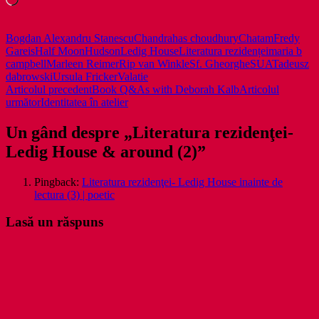
Bogdan Alexandru Stanescu
Chandrahas choudhury
Chatam
Fredy
Gareis
Half Moon
Hudson
Ledig House
Literatura rezidenței
maria b
campbell
Marleen Reimer
Rip van Winkle
Sf. Gheorghe
SUA
Tadeusz
dabrowski
Ursula Fricker
Valatie
Navigare
Articolul precedent
Book Q&As with Deborah Kalb
Articolul
următor
Identitatea în atelier
în
articole
Un gând despre „Literatura rezidenţei-
Ledig House & around (2)”
Pingback:
Literatura rezidenţei- Ledig House inainte de
lectura (3) | poetic
Lasă un răspuns