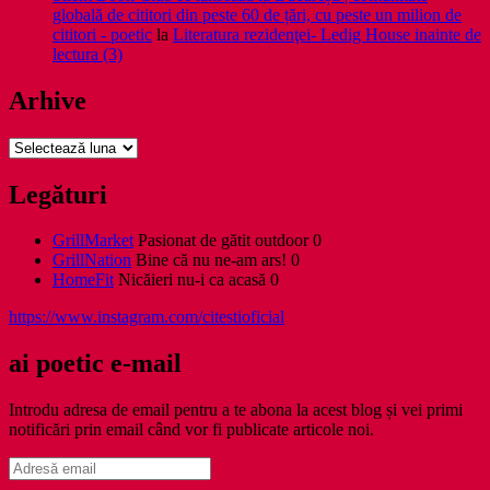
globală de cititori din peste 60 de țări, cu peste un milion de
cititori - poetic
la
Literatura rezidenţei- Ledig House inainte de
lectura (3)
Arhive
Arhive
Legături
GrillMarket
Pasionat de gătit outdoor 0
GrillNation
Bine că nu ne-am ars! 0
HomeFit
Nicăieri nu-i ca acasă 0
https://www.instagram.com/citestioficial
ai poetic e-mail
Introdu adresa de email pentru a te abona la acest blog și vei primi
notificări prin email când vor fi publicate articole noi.
Adresă
email