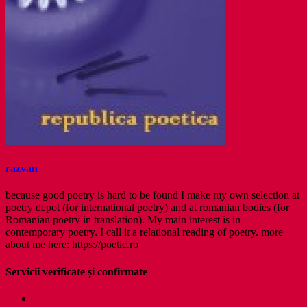
razvan
because good poetry is hard to be found I make my own selection at
poetry depot (for international poetry) and at romanian bodies (for
Romanian poetry in translation). My main interest is in
contemporary poetry. I call it a relational reading of poetry. more
about me here: https://poetic.ro
Servicii verificate și confirmate