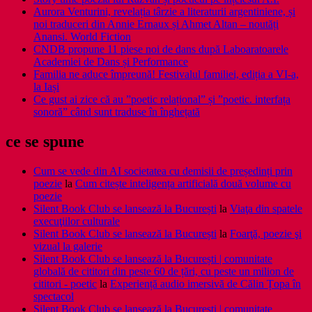
Aurora Venturini, revelația târzie a literaturii argentiniene, și
noi traduceri din Annie Ernaux și Ahmet Altan – noutăți
Anansi. World Fiction
CNDB propune 11 piese noi de dans după Laboaratoarele
Academiei de Dans și Performance
Familia ne aduce împreună! Festivalul familiei, ediția a VI-a,
la Iași
Ce gust ai zice că au ”poetic relațional” și ”poetic. interfața
sonoră” când sunt traduse în înghețată
ce se spune
Cum se vede din AI societatea cu demisii de președinți prin
poezie
la
Cum citește inteligența artificială două volume cu
poezie
Silent Book Club se lansează la București
la
Viaţa din spatele
execuţiilor culturale
Silent Book Club se lansează la București
la
Foarţă, poezie şi
vizual la galerie
Silent Book Club se lansează la București | comunitate
globală de cititori din peste 60 de țări, cu peste un milion de
cititori - poetic
la
Experiență audio imersivă de Călin Țopa în
spectacol
Silent Book Club se lansează la București | comunitate