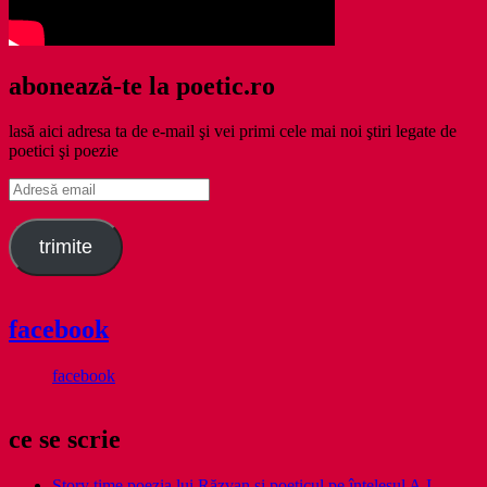
abonează-te la poetic.ro
lasă aici adresa ta de e-mail şi vei primi cele mai noi ştiri legate de
poetici şi poezie
Adresă
email
trimite
facebook
facebook
ce se scrie
Story time poezia lui Răzvan și poeticul pe înțelesul A.I.