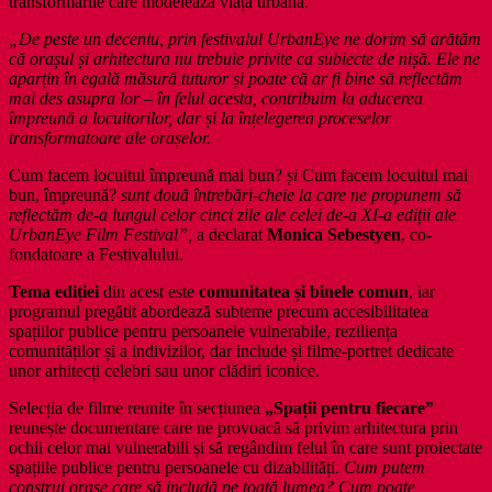
transformările care modelează viața urbană.
„De peste un deceniu, prin festivalul UrbanEye ne dorim să arătăm
că orașul și arhitectura nu trebuie privite ca subiecte de nișă. Ele ne
aparțin în egală măsură tuturor și poate că ar fi bine să reflectăm
mai des asupra lor – în felul acesta, contribuim la aducerea
împreună a locuitorilor, dar și la înțelegerea proceselor
transformatoare ale orașelor.
Cum facem locuitul împreună mai bun?
și
Cum facem locuitul mai
bun, împreună?
sunt două întrebări-cheie la care ne propunem să
reflectăm de-a lungul celor cinci zile ale celei de-a XI-a ediții ale
UrbanEye Film Festival”,
a declarat
Monica Sebestyen
, co-
fondatoare a Festivalului.
Tema ediției
din acest este
comunitatea și binele comun
, iar
programul pregătit abordează subteme precum accesibilitatea
spațiilor publice pentru persoanele vulnerabile, reziliența
comunităților și a indivizilor, dar include și filme-portret dedicate
unor arhitecți celebri sau unor clădiri iconice.
Selecția de filme reunite în secțiunea
„Spații pentru fiecare”
reunește documentare care ne provoacă să privim arhitectura prin
ochii celor mai vulnerabili și să regândim felul în care sunt proiectate
spațiile publice pentru persoanele cu dizabilități.
Cum putem
construi orașe care să includă pe toată lumea? Cum poate