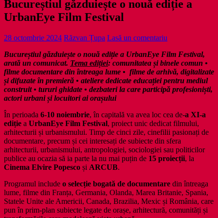
Bucureștiul găzduiește o nouă ediție a
UrbanEye Film Festival
28 octombrie 2024
Răzvan Țupa
Lasă un comentariu
Bucureștiul găzduiește o nouă ediție a UrbanEye Film Festival,
arată un comunicat.
Tema ediției
: comunitatea și binele comun •
filme documentare din întreaga lume • filme de arhivă, digitalizate
și difuzate în premieră • ateliere dedicate educației pentru mediul
construit • tururi ghidate • dezbateri la care participă profesioniști,
actori urbani și locuitori ai orașului
În perioada
6-10 noiembrie
, în capitală va avea loc cea de-
a XI-a
ediție
a
UrbanEye Film Festival
, proiect unic dedicat filmului,
arhitecturii și urbanismului. Timp de cinci zile, cinefilii pasionați de
documentare, precum și cei interesați de subiecte din sfera
arhitecturii, urbanismului, antropologiei, sociologiei sau politicilor
publice au ocazia să ia parte la nu mai puțin de
15 proiecții
, la
Cinema Elvire Popesco
și
ARCUB
.
Programul include
o selecție bogată de documentare
din întreaga
lume, filme din Franța, Germania, Olanda, Marea Britanie, Spania,
Statele Unite ale Americii, Canada, Brazilia, Mexic și România, care
pun în prim-plan subiecte legate de orașe, arhitectură, comunități și