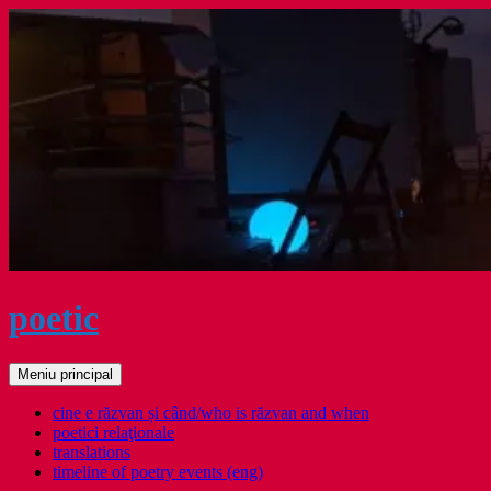
Sari
la
conținut
poetic
Caută
Meniu principal
cine e răzvan și când/who is răzvan and when
poetici relaţionale
translations
timeline of poetry events (eng)