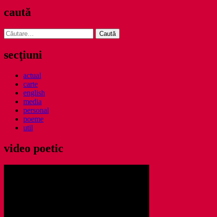
caută
Caută
după:
secţiuni
actual
carte
english
media
personal
poeme
util
video poetic