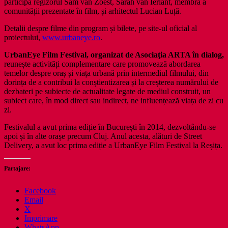
participa regizorul Sam van Zoest, Sarah van Ierlant, membră a
comunității prezentate în film, și arhitectul Lucian Luță.
Detalii despre filme din program și bilete, pe site-ul oficial al
proiectului,
www.urbaneye.ro
.
UrbanEye Film Festival, organizat de Asociaţia ARTA în dialog,
reunește activități complementare care promovează abordarea
temelor despre oraș și viața urbană prin intermediul filmului, din
dorința de a contribui la conștientizarea și la creșterea numărului de
dezbateri pe subiecte de actualitate legate de mediul construit, un
subiect care, în mod direct sau indirect, ne influențează viața de zi cu
zi.
Festivalul a avut prima ediție în București în 2014, dezvoltându-se
apoi și în alte orașe precum Cluj. Anul acesta, alături de Street
Delivery, a avut loc prima ediție a UrbanEye Film Festival la Reșița.
Partajare:
Facebook
Email
X
Imprimare
WhatsApp