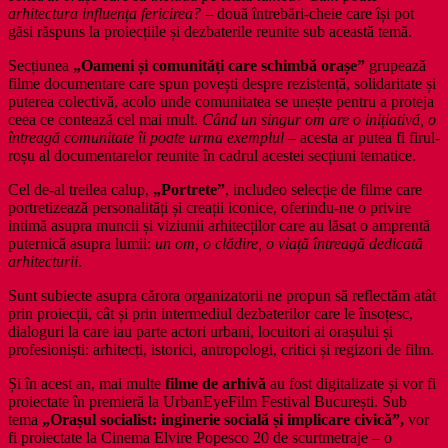
arhitectura influența fericirea?
– două întrebări-cheie care își pot
găsi răspuns la proiecțiile și dezbaterile reunite sub această temă.
Secțiunea
„Oameni și comunități care schimbă orașe”
grupează
filme documentare care spun povești despre rezistență, solidaritate și
puterea colectivă, acolo unde comunitatea se unește pentru a proteja
ceea ce contează cel mai mult.
Când un singur om are o inițiativă, o
întreagă comunitate îi poate urma exemplul
– acesta ar putea fi firul-
roșu al documentarelor reunite în cadrul acestei secțiuni tematice.
Cel de-al treilea calup,
„Portrete”
, includeo selecție de filme care
portretizează personalități și creații iconice, oferindu-ne o privire
intimă asupra muncii și viziunii arhitecților care au lăsat o amprentă
puternică asupra lumii:
un om, o clădire, o viață întreagă dedicată
arhitecturii
.
Sunt subiecte asupra cărora organizatorii ne propun să reflectăm atât
prin proiecții, cât și prin intermediul dezbaterilor care le însoțesc,
dialoguri la care iau parte actori urbani, locuitori ai orașului și
profesioniști: arhitecți, istorici, antropologi, critici și regizori de film.
Și în acest an, mai multe
filme de arhivă
au fost digitalizate și vor fi
proiectate în premieră la UrbanEyeFilm Festival București. Sub
tema
„Orașul socialist: inginerie socială și implicare civică”,
vor
fi proiectate la Cinema Elvire Popesco 20 de scurtmetraje – o