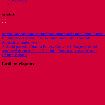
Apreciază:
Încarc...
brazilia
Canada
cinema
deschiderea
documentare
Festival
Franța
Germani
Britanie
Mexic
Olanda
Orașul socialist
Spania
Statele Unite ale
Americii
Tema
urban eye
Navigare
Articolul precedent
Dracula Fantasy Con vine la Brașov
Articolul
următor
96 de ani de Radio România: Concert aniversar dirijat de
în
Cristian Mandeal
articole
Lasă un răspuns