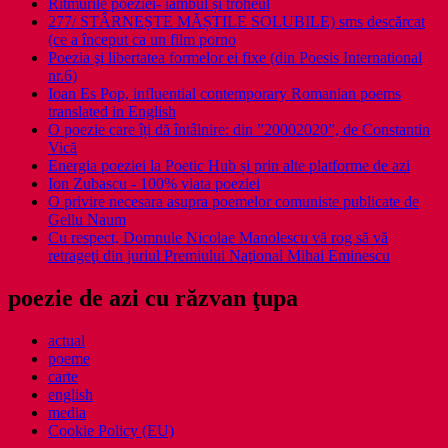
Ritmurile poeziei- iambul și troheul
277/ STÂRNEȘTE MĂȘTILE SOLUBILE) sms descărcat
(ce a început ca un film porno
Poezia şi libertatea formelor ei fixe (din Poesis International
nr.6)
Ioan Es Pop, influential contemporary Romanian poems
translated in English
O poezie care îți dă întâlnire: din ”20002020”, de Constantin
Vică
Energia poeziei la Poetic Hub și prin alte platforme de azi
Ion Zubascu - 100% viata poeziei
O privire necesara asupra poemelor comuniste publicate de
Gellu Naum
Cu respect, Domnule Nicolae Manolescu vă rog să vă
retrageţi din juriul Premiului Naţional Mihai Eminescu
poezie de azi cu răzvan ţupa
actual
poeme
carte
english
media
Cookie Policy (EU)