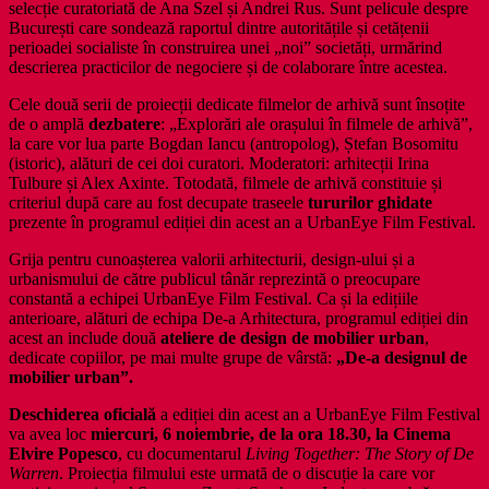
selecție curatoriată de Ana Szel și Andrei Rus. Sunt pelicule despre
București care sondează raportul dintre autoritățile și cetățenii
perioadei socialiste în construirea unei „noi” societăți, urmărind
descrierea practicilor de negociere și de colaborare între acestea.
Cele două serii de proiecții dedicate filmelor de arhivă sunt însoțite
de o amplă
dezbatere
: „Explorări ale orașului în filmele de arhivă”,
la care vor lua parte Bogdan Iancu (antropolog), Ștefan Bosomitu
(istoric), alături de cei doi curatori. Moderatori: arhitecții Irina
Tulbure și Alex Axinte. Totodată, filmele de arhivă constituie și
criteriul după care au fost decupate traseele
tururilor ghidate
prezente în programul ediției din acest an a UrbanEye Film Festival.
Grija pentru cunoașterea valorii arhitecturii, design-ului și a
urbanismului de către publicul tânăr reprezintă o preocupare
constantă a echipei UrbanEye Film Festival. Ca și la edițiile
anterioare, alături de echipa De-a Arhitectura, programul ediției din
acest an include două
ateliere de design de mobilier urban
,
dedicate copiilor, pe mai multe grupe de vârstă:
„De-a designul de
mobilier urban”.
Deschiderea oficială
a ediției din acest an a UrbanEye Film Festival
va avea loc
miercuri, 6 noiembrie, de la ora 18.30, la Cinema
Elvire Popesco
, cu documentarul
Living Together: The Story of De
Warren
. Proiecția filmului este urmată de o discuție la care vor