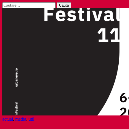
Caută
după:
actual
,
media
,
util