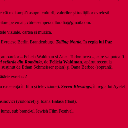
 cât mai amplă asupra culturii, valorilor și tradițiilor evreiești.
licitare pe email, către semper.culturalia@gmail.com.
tele vizuale, cartea și muzica.
ilm Evreiesc Berlin Brandenburg:
Telling Nonie
, în
regia lui Paz
ța autoarelor – Felicia Waldman și Anca Tudorancea –, care va putea fi
iei sefarde din România
, de
Felicia Waldman
, apărut recent la
i susținut de Ethan Schmeisser (pian) și Oana Berbec (soprană).
tărie evreiască.
 excelență în film și televiziune):
Seven Blessings
, în regia lui Ayelet
novici (violoncel) și Ioana Bălașa (flaut).
a lume, sub brand-ul Jewish Film Festival.