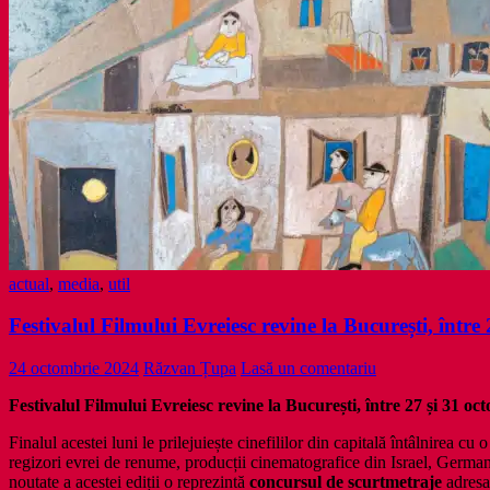
actual
,
media
,
util
Festivalul Filmului Evreiesc revine la București, între
24 octombrie 2024
Răzvan Țupa
Lasă un comentariu
Festivalul Filmului Evreiesc revine la București,
între 27 și 31 oc
Finalul acestei luni le prilejuiește cinefililor din capitală întâlnirea cu 
regizori evrei de renume, producții cinematografice din Israel, German
noutate a acestei ediții o reprezintă
concursul de scurtmetraje
adresat