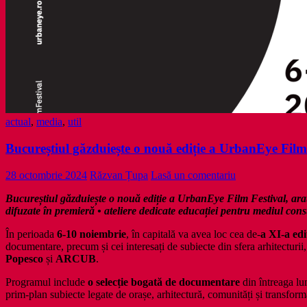
actual
,
media
,
util
Bucureștiul găzduiește o nouă ediție a UrbanEye Film
28 octombrie 2024
Răzvan Țupa
Lasă un comentariu
Bucureștiul găzduiește o nouă ediție a UrbanEye Film Festival, ar
difuzate în premieră • ateliere dedicate educației pentru mediul constr
În perioada
6-10 noiembrie
, în capitală va avea loc cea de-
a XI-a edi
documentare, precum și cei interesați de subiecte din sfera arhitecturii
Popesco
și
ARCUB
.
Programul include
o selecție bogată de documentare
din întreaga l
prim-plan subiecte legate de orașe, arhitectură, comunități și transfor