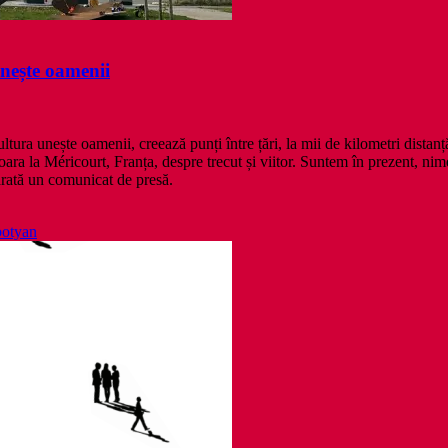
nește oamenii
ltura unește oamenii, creează punți între țări, la mii de kilometri dista
ara la Méricourt, Franța, despre trecut și viitor. Suntem în prezent, nimen
 arată un comunicat de presă.
otyan