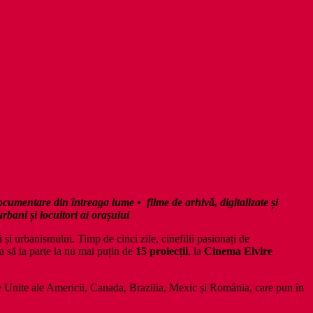
cumentare din întreaga lume • filme de arhivă, digitalizate și
urbani și locuitori ai orașului
ii și urbanismului. Timp de cinci zile, cinefilii pasionați de
ia să ia parte la nu mai puțin de
15 proiecții
, la
Cinema Elvire
e Unite ale Americii, Canada, Brazilia, Mexic și România, care pun în