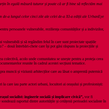
rțin în egală măsură tuturor și poate că ar fi bine să reflectăm mai
.
 de-a lungul celor cinci zile ale celei de-a XI-a ediții ale UrbanEye
ntru persoanele vulnerabile, reziliența comunităților și a indivizilor,
vulnerabili și să regândim felul în care sunt proiectate spațiile
ea?
– două întrebări-cheie care își pot găsi răspuns la proiecțiile și
rea colectivă, acolo unde comunitatea se unește pentru a proteja ceea
documentarelor reunite în cadrul acestei secțiuni tematice.
upra muncii și viziunii arhitecților care au lăsat o amprentă puternică
la care iau parte actori urbani, locuitori ai orașului și profesioniști:
așul socialist: inginerie socială și implicare civică”,
vor fi
ndează raportul dintre autoritățile și cetățenii perioadei socialiste în