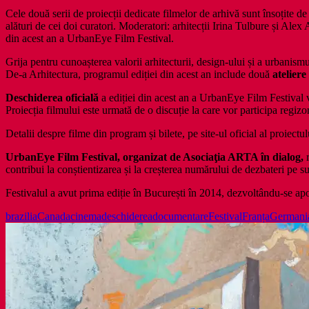
Cele două serii de proiecții dedicate filmelor de arhivă sunt însoțite d
alături de cei doi curatori. Moderatori: arhitecții Irina Tulbure și Alex
din acest an a UrbanEye Film Festival.
Grija pentru cunoașterea valorii arhitecturii, design-ului și a urbanism
De-a Arhitectura, programul ediției din acest an include două
atelier
Deschiderea oficială
a ediției din acest an a UrbanEye Film Festival
Proiecția filmului este urmată de o discuție la care vor participa regi
Detalii despre filme din program și bilete, pe site-ul oficial al proiectu
UrbanEye Film Festival, organizat de Asociaţia ARTA în dialog,
contribui la conștientizarea și la creșterea numărului de dezbateri pe su
Festivalul a avut prima ediție în București în 2014, dezvoltându-se apo
brazilia
Canada
cinema
deschiderea
documentare
Festival
Franța
Germani