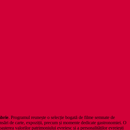
brie
. Programul reunește o selecție bogată de filme semnate de
ansări de carte, expoziții, precum și momente dedicate gastronomiei. O
așterea valorilor patrimoniului evreiesc și a personalităților evreiești