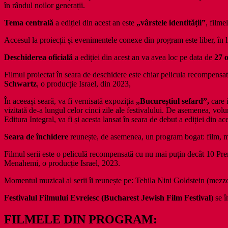
în rândul noilor generații.
Tema centrală
a ediției din acest an este
„vârstele identității”
, filme
Accesul la proiecții și evenimentele conexe din program este liber, în l
Deschiderea oficială
a ediției din acest an va avea loc pe data de
27 
Filmul proiectat în seara de deschidere este chiar pelicula recompensa
Schwartz
, o producție Israel, din 2023,
În aceeași seară, va fi vernisată expoziția
„Bucureștiul sefard”,
care 
vizitată de-a lungul celor cinci zile ale festivalului. De asemenea, vo
Editura Integral, va fi și acesta lansat în seara de debut a ediției din ac
Seara de închidere
reunește, de asemenea, un program bogat: film, m
Filmul serii este o peliculă recompensată cu nu mai puțin decât 10 Prem
Menahemi, o producție Israel, 2023.
Momentul muzical al serii îi reunește pe: Tehila Nini Goldstein (mezz
Festivalul Filmului Evreiesc (Bucharest Jewish Film Festival
) se 
FILMELE DIN PROGRAM: