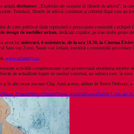
e o amplă
dezbatere
: „Explorări ale orașului în filmele de arhivă”, la c
 Axinte. Totodată, filmele de arhivă constituie și criteriul după care au f
ului de către publicul tânăr reprezintă o preocupare constantă a echipei U
e de design de mobilier urban
, dedicate copiilor, pe mai multe grupe de
 va avea loc
miercuri, 6 noiembrie, de la ora 18.30, la Cinema Elvir
zorul Sam van Zoest, Sarah van Ierlant, membră a comunității prezentate în
lui,
www.urbaneye.ro
.
reunește activități complementare care promovează abordarea temelor desp
biecte de actualitate legate de mediul construit, un subiect care, în mod d
i și în alte orașe precum Cluj. Anul acesta, alături de Street Delivery, a
a
Marea Britanie
Mexic
Olanda
Orașul socialist
Spania
Statele Unite ale Am