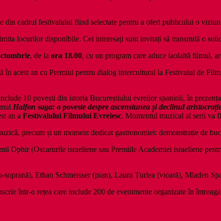
le din cadrul festivalului fiind selectate pentru a oferi publicului o viziune
imita locurilor disponibile. Cei interesați sunt invitați să transmită o so
octombrie
, de la
ora 18.00
, cu un program care aduce laolaltă filmul, ar
tă în acest an cu Premiul pentru dialog intercultural la Festivalul de F
include 10 povești din istoria Bucureștiului evreilor spanioli, în prezen
lumul
Halfon saga: o poveste despre ascensiunea și declinul aristocraț
est an a
Festivalului Filmului Evreiesc
. Momentul muzical al serii va f
uzică, precum și un moment dedicat gastronomiei: demonstrație de bucă
ii Ophir (Oscarurile israeliene sau Premiile Academiei israeliene pentru
o-soprană), Ethan Schmeisser (pian), Laura Țurlea (vioară), Mladen Spasi
înscrie într-o rețea care include 200 de evenimente organizate în întreag