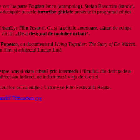
are vor lua parte Bogdan Iancu (antropolog), Ștefan Bosomitu (istoric),
ost decupate traseele
tururilor ghidate
prezente în programul ediției
rbanEye Film Festival. Ca și la edițiile anterioare, alături de echipa
 vârstă:
„De-a designul de mobilier urban”.
e Popesco
, cu documentarul
Living Together: The Story of De Warren
.
 film, și arhitectul Lucian Luță.
re oraș și viața urbană prin intermediul filmului, din dorința de a
irect sau indirect, ne influențează viața de zi cu zi.
 avut loc prima ediție a UrbanEye Film Festival la Reșița.
ericii
Tema
urban eye