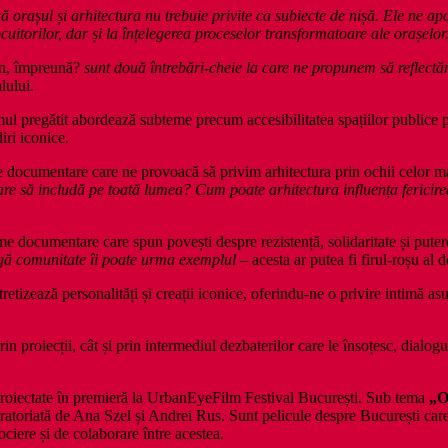
rașul și arhitectura nu trebuie privite ca subiecte de nișă. Ele ne apa
uitorilor, dar și la înțelegerea proceselor transformatoare ale orașelor
n, împreună?
sunt două întrebări-cheie la care ne propunem să reflectăm
lului.
mul pregătit abordează subteme precum accesibilitatea spațiilor publice pe
iri iconice.
 documentare care ne provoacă să privim arhitectura prin ochii celor mai 
e să includă pe toată lumea? Cum poate arhitectura influența fericir
me documentare care spun povești despre rezistență, solidaritate și pute
agă comunitate îi poate urma exemplul
– acesta ar putea fi firul-roșu al 
tretizează personalități și creații iconice, oferindu-ne o privire intimă as
 proiecții, cât și prin intermediul dezbaterilor care le însoțesc, dialoguri 
i proiectate în premieră la UrbanEyeFilm Festival București. Sub tema
„Or
toriată de Ana Szel și Andrei Rus. Sunt pelicule despre București care so
ociere și de colaborare între acestea.