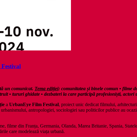
 Festival
ată un comunicat.
Tema ediției
: comunitatea și binele comun • filme do
uit • tururi ghidate • dezbateri la care participă profesioniști, actori 
ție
a
UrbanEye Film Festival
, proiect unic dedicat filmului, arhitectur
, urbanismului, antropologiei, sociologiei sau politicilor publice au ocaz
ume, filme din Franța, Germania, Olanda, Marea Britanie, Spania, Statel
mările care modelează viața urbană.