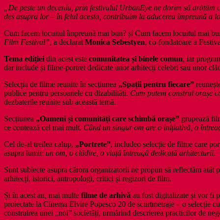
„De peste un deceniu, prin festivalul UrbanEye ne dorim să arătăm că o
des asupra lor – în felul acesta, contribuim la aducerea împreună a loc
Cum facem locuitul împreună mai bun?
și
Cum facem locuitul mai bu
Film Festival”,
a declarat
Monica Sebestyen
, co-fondatoare a Festiva
Tema ediției
din acest este
comunitatea și binele comun
, iar progra
dar include și filme-portret dedicate unor arhitecți celebri sau unor clăd
Selecția de filme reunite în secțiunea
„Spații pentru fiecare”
reunește
publice pentru persoanele cu dizabilități.
Cum putem construi orașe car
dezbaterile reunite sub această temă.
Secțiunea
„Oameni și comunități care schimbă orașe”
grupează fil
ce contează cel mai mult.
Când un singur om are o inițiativă, o între
Cel de-al treilea calup,
„Portrete”
, includeo selecție de filme care por
asupra lumii:
un om, o clădire, o viață întreagă dedicată arhitecturii
.
Sunt subiecte asupra cărora organizatorii ne propun să reflectăm atât prin
arhitecți, istorici, antropologi, critici și regizori de film.
Și în acest an, mai multe
filme de arhivă
au fost digitalizate și vor f
proiectate la Cinema Elvire Popesco 20 de scurtmetraje – o selecție cura
construirea unei „noi” societăți, urmărind descrierea practicilor de neg