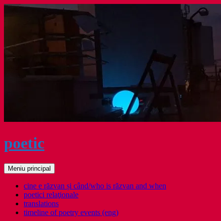
Sari
la
conținut
poetic
Caută
Meniu principal
cine e răzvan și când/who is răzvan and when
poetici relaţionale
translations
timeline of poetry events (eng)