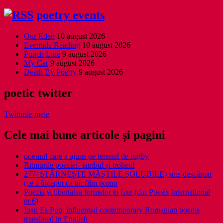
poetry events
Our Eden
10 august 2026
Eventide Reading
10 august 2026
Punch Line
9 august 2026
My Car
9 august 2026
Death By Poetry
9 august 2026
poetic twitter
Twiturile mele
Cele mai bune articole și pagini
poemul care a ajuns pe terenul de rugby
Ritmurile poeziei- iambul și troheul
277/ STÂRNEȘTE MĂȘTILE SOLUBILE) sms descărcat
(ce a început ca un film porno
Poezia şi libertatea formelor ei fixe (din Poesis International
nr.6)
Ioan Es Pop, influential contemporary Romanian poems
translated in English