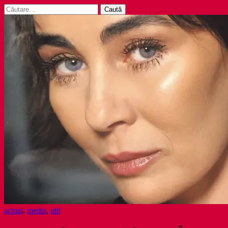
Caută
după:
actual
,
media
,
util