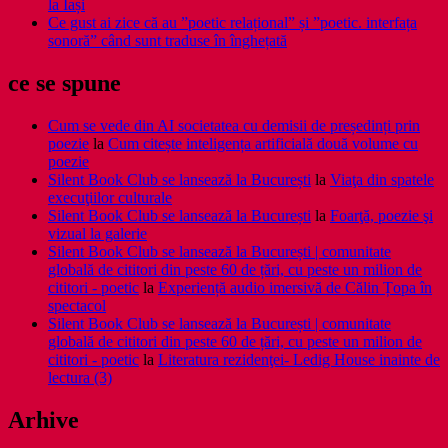
la Iași
Ce gust ai zice că au ”poetic relațional” și ”poetic. interfața
sonoră” când sunt traduse în înghețată
ce se spune
Cum se vede din AI societatea cu demisii de președinți prin
poezie
la
Cum citește inteligența artificială două volume cu
poezie
Silent Book Club se lansează la București
la
Viaţa din spatele
execuţiilor culturale
Silent Book Club se lansează la București
la
Foarţă, poezie şi
vizual la galerie
Silent Book Club se lansează la București | comunitate
globală de cititori din peste 60 de țări, cu peste un milion de
cititori - poetic
la
Experiență audio imersivă de Călin Țopa în
spectacol
Silent Book Club se lansează la București | comunitate
globală de cititori din peste 60 de țări, cu peste un milion de
cititori - poetic
la
Literatura rezidenţei- Ledig House inainte de
lectura (3)
Arhive