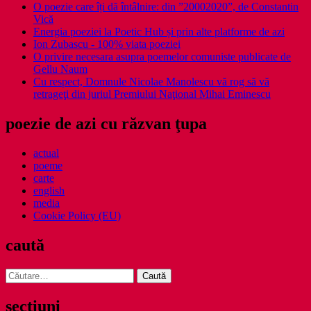
O poezie care îți dă întâlnire: din ”20002020”, de Constantin
Vică
Energia poeziei la Poetic Hub și prin alte platforme de azi
Ion Zubascu - 100% viata poeziei
O privire necesara asupra poemelor comuniste publicate de
Gellu Naum
Cu respect, Domnule Nicolae Manolescu vă rog să vă
retrageţi din juriul Premiului Naţional Mihai Eminescu
poezie de azi cu răzvan ţupa
actual
poeme
carte
english
media
Cookie Policy (EU)
caută
Caută
după:
secţiuni