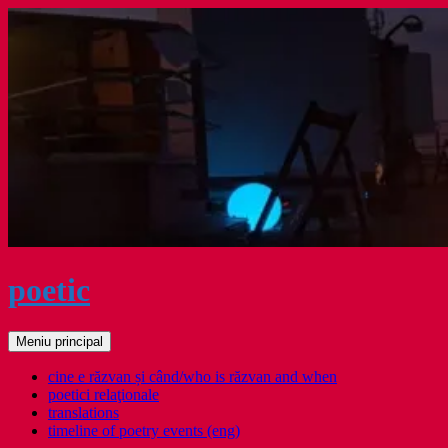
Sari
la
conținut
poetic
Caută
Meniu principal
cine e răzvan și când/who is răzvan and when
poetici relaţionale
translations
timeline of poetry events (eng)