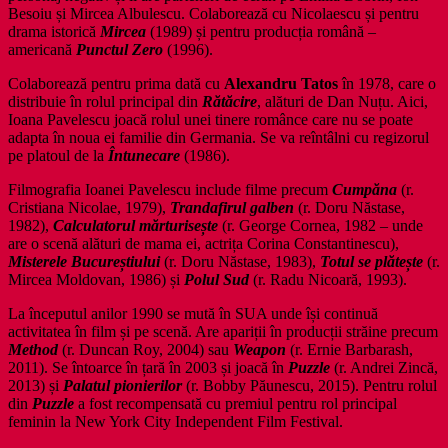
Besoiu și Mircea Albulescu. Colaborează cu Nicolaescu și pentru
drama istorică
Mircea
(1989) și pentru producția română –
americană
Punctul Zero
(1996).
Colaborează pentru prima dată cu
Alexandru Tatos
în 1978, care o
distribuie în rolul principal din
Rătăcire
, alături de Dan Nuțu. Aici,
Ioana Pavelescu joacă rolul unei tinere românce care nu se poate
adapta în noua ei familie din Germania. Se va reîntâlni cu regizorul
pe platoul de la
Întunecare
(1986).
Filmografia Ioanei Pavelescu include filme precum
Cumpăna
(r.
Cristiana Nicolae, 1979),
Trandafirul galben
(r. Doru Năstase,
1982),
Calculatorul mărturisește
(r. George Cornea, 1982 – unde
are o scenă alături de mama ei, actrița Corina Constantinescu),
Misterele Bucureștiului
(r. Doru Năstase, 1983),
Totul se plătește
(r.
Mircea Moldovan, 1986) și
Polul Sud
(r. Radu Nicoară, 1993).
La începutul anilor 1990 se mută în SUA unde își continuă
activitatea în film și pe scenă. Are apariții în producții străine precum
Method
(r. Duncan Roy, 2004) sau
Weapon
(r. Ernie Barbarash,
2011). Se întoarce în țară în 2003 și joacă în
Puzzle
(r. Andrei Zincă,
2013) și
Palatul pionierilor
(r. Bobby Păunescu, 2015). Pentru rolul
din
Puzzle
a fost recompensată cu premiul pentru rol principal
feminin la New York City Independent Film Festival.