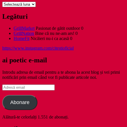
Arhive
Legături
GrillMarket
Pasionat de gătit outdoor 0
GrillNation
Bine că nu ne-am ars! 0
HomeFit
Nicăieri nu-i ca acasă 0
https://www.instagram.com/citestioficial
ai poetic e-mail
Introdu adresa de email pentru a te abona la acest blog și vei primi
notificări prin email când vor fi publicate articole noi.
Adresă
email
Abonare
Alătură-te celorlalți 1.551 de abonați.