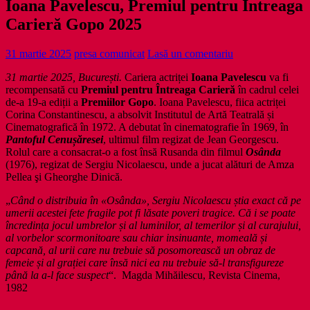
Ioana Pavelescu, Premiul pentru Întreaga
Carieră Gopo 2025
31 martie 2025
presa comunicat
Lasă un comentariu
31 martie 2025, București.
Cariera actriței
Ioana Pavelescu
va fi
recompensată cu
Premiul pentru Întreaga Carieră
în cadrul celei
de-a 19-a ediții a
Premiilor Gopo
. Ioana Pavelescu, fiica actriței
Corina Constantinescu, a absolvit Institutul de Artă Teatrală și
Cinematografică în 1972. A debutat în cinematografie în 1969, în
Pantoful Cenușăresei
, ultimul film regizat de Jean Georgescu.
Rolul care a consacrat-o a fost însă Rusanda din filmul
Osânda
(1976), regizat de Sergiu Nicolaescu, unde a jucat alături de Amza
Pellea şi Gheorghe Dinică.
„
Când o distribuia în «Osânda», Sergiu Nicolaescu știa exact că pe
umerii acestei fete fragile pot fi lăsate poveri tragice. Că i se poate
încredința jocul umbrelor și al luminilor, al temerilor și al curajului,
al vorbelor scormonitoare sau chiar insinuante, momeală și
capcană, al urii care nu trebuie să posomorească un obraz de
femeie și al grației care însă nici ea nu trebuie să-l transfigureze
până la a-l face suspect
“. Magda Mihăilescu, Revista Cinema,
1982