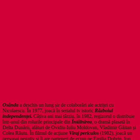
Osânda
a deschis un lung șir de colaborări ale actriței cu
Nicolaescu. În 1977, joacă în serialul tv istoric
Războiul
independenței
.
Câțiva ani mai târziu, în 1982, regizorul o distribuie
într-unul din rolurile principale din
Întâlnirea
,
o dramă plasată în
Delta Dunării, alături de Ovidiu-Iuliu Moldovan, Vladimir Găitan și
Colea Răutu. În filmul de acțiune
Viraj periculos
(1982), joacă un
personaj negativ și îi are parteneri de ecran pe Emilia Dobrin, Ion