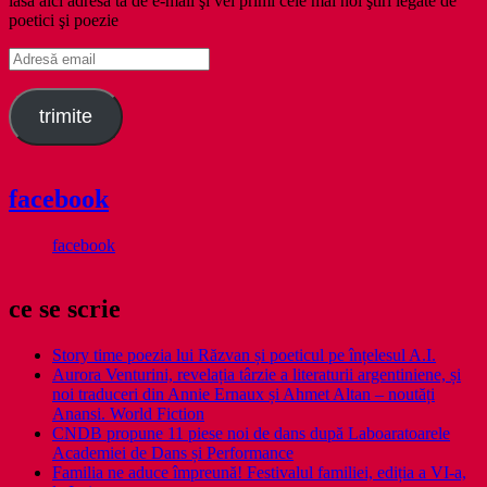
lasă aici adresa ta de e-mail şi vei primi cele mai noi ştiri legate de
poetici şi poezie
Adresă
email
trimite
facebook
facebook
ce se scrie
Story time poezia lui Răzvan și poeticul pe înțelesul A.I.
Aurora Venturini, revelația târzie a literaturii argentiniene, și
noi traduceri din Annie Ernaux și Ahmet Altan – noutăți
Anansi. World Fiction
CNDB propune 11 piese noi de dans după Laboaratoarele
Academiei de Dans și Performance
Familia ne aduce împreună! Festivalul familiei, ediția a VI-a,