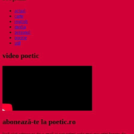
actual
carte
english
media
personal
poeme
util
video poetic
abonează-te la poetic.ro