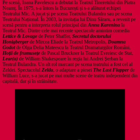
Pe scenă, Ioana Pavelescu a debutat la Teatrul Tineretului din Piatra
Neamț. În 1975, s-a întors la București și s-a alăturat echipei
Teatrului Mic. A jucat și pe scena Teatrului Bulandra sau pe scena
Teatrului Național. În 2003, la invitația lui Dinu Săraru, a revenit pe
scenă pentru a interpreta rolul principal din
Anna Karenina
la
Teatrul Mic. Dintre cele mai recente spectacole amintim comedia
Lettice & Lovage
de Peter Shaffer,
Secretul doctorului
Honigberger
de Mircea Eliade la Teatrul Metropolis,
Doamna
Godot
de Olga Delia Mateescu la Teatrul Dramaturgilor Români,
Hoţii de frumuseţe
de Pascal Bruckner la Teatrul Evreiesc de Stat,
Lear(a)
de William Shakespeare în regia lui Andrei Şerban la
Teatrul Bulandra. Un alt rol marcant pe scena teatrului a fost cel al
Zeldei. Spectacolul
Zelda
, o adaptare a piesei
The Last Flapper
de
William Luce, s-a jucat pe mai multe scene de teatru independent din
capitală, dar și în străinătate.