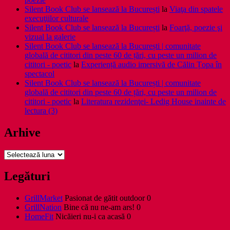
Silent Book Club se lansează la București
la
Viaţa din spatele
execuţiilor culturale
Silent Book Club se lansează la București
la
Foarţă, poezie şi
vizual la galerie
Silent Book Club se lansează la București | comunitate
globală de cititori din peste 60 de țări, cu peste un milion de
cititori - poetic
la
Experiență audio imersivă de Călin Țopa în
spectacol
Silent Book Club se lansează la București | comunitate
globală de cititori din peste 60 de țări, cu peste un milion de
cititori - poetic
la
Literatura rezidenţei- Ledig House inainte de
lectura (3)
Arhive
Arhive
Legături
GrillMarket
Pasionat de gătit outdoor 0
GrillNation
Bine că nu ne-am ars! 0
HomeFit
Nicăieri nu-i ca acasă 0