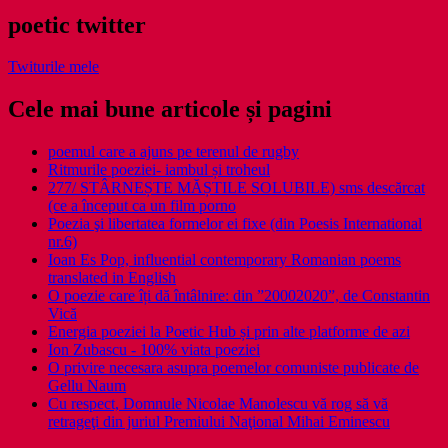
poetic twitter
Twiturile mele
Cele mai bune articole și pagini
poemul care a ajuns pe terenul de rugby
Ritmurile poeziei- iambul și troheul
277/ STÂRNEȘTE MĂȘTILE SOLUBILE) sms descărcat
(ce a început ca un film porno
Poezia şi libertatea formelor ei fixe (din Poesis International
nr.6)
Ioan Es Pop, influential contemporary Romanian poems
translated in English
O poezie care îți dă întâlnire: din ”20002020”, de Constantin
Vică
Energia poeziei la Poetic Hub și prin alte platforme de azi
Ion Zubascu - 100% viata poeziei
O privire necesara asupra poemelor comuniste publicate de
Gellu Naum
Cu respect, Domnule Nicolae Manolescu vă rog să vă
retrageţi din juriul Premiului Naţional Mihai Eminescu