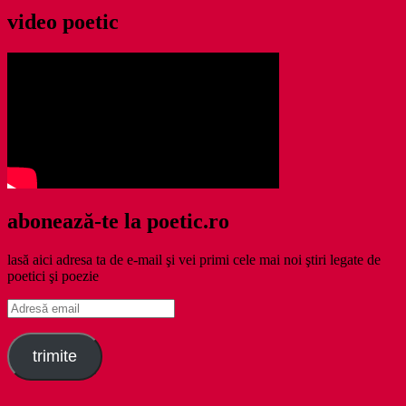
video poetic
abonează-te la poetic.ro
lasă aici adresa ta de e-mail şi vei primi cele mai noi ştiri legate de
poetici şi poezie
Adresă
email
trimite