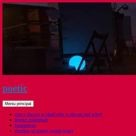
Sari
la
conținut
poetic
Caută
Meniu principal
cine e răzvan și când/who is răzvan and when
poetici relaţionale
translations
timeline of poetry events (eng)