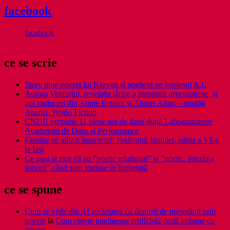
facebook
facebook
ce se scrie
Story time poezia lui Răzvan și poeticul pe înțelesul A.I.
Aurora Venturini, revelația târzie a literaturii argentiniene, și
noi traduceri din Annie Ernaux și Ahmet Altan – noutăți
Anansi. World Fiction
CNDB propune 11 piese noi de dans după Laboaratoarele
Academiei de Dans și Performance
Familia ne aduce împreună! Festivalul familiei, ediția a VI-a,
la Iași
Ce gust ai zice că au ”poetic relațional” și ”poetic. interfața
sonoră” când sunt traduse în înghețată
ce se spune
Cum se vede din AI societatea cu demisii de președinți prin
poezie
la
Cum citește inteligența artificială două volume cu
poezie