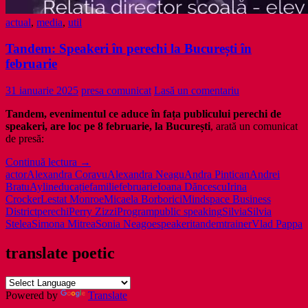
actual
,
media
,
util
Tandem: Speakeri în perechi la București în
februarie
31 ianuarie 2025
presa comunicat
Lasă un comentariu
Tandem, evenimentul ce aduce în fața publicului perechi de
speakeri, are loc pe 8 februarie, la București
, arată un comunicat
de presă:
Tandem:
Continuă lectura
→
Speakeri
actor
Alexandra Coravu
Alexandra Neagu
Andra Pintican
Andrei
în
Bratu
Aylin
educație
familie
februarie
Ioana Dăncescu
Irina
perechi
Crocker
Lestat Monroe
Micaela Borborici
Mindspace Business
la
District
perechi
Perry Zizzi
Program
public speaking
Silvia
Silvia
București
Stelea
Simona Mitrea
Sonia Neagoe
speakeri
tandem
trainer
Vlad Pappa
în
februarie
translate poetic
Powered by
Translate