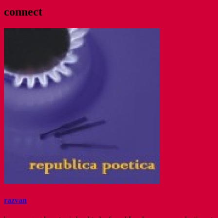
connect
razvan