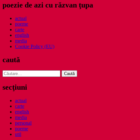
poezie de azi cu răzvan ţupa
actual
poeme
carte
english
media
Cookie Policy (EU)
caută
Caută
după:
secţiuni
actual
carte
english
media
personal
poeme
util