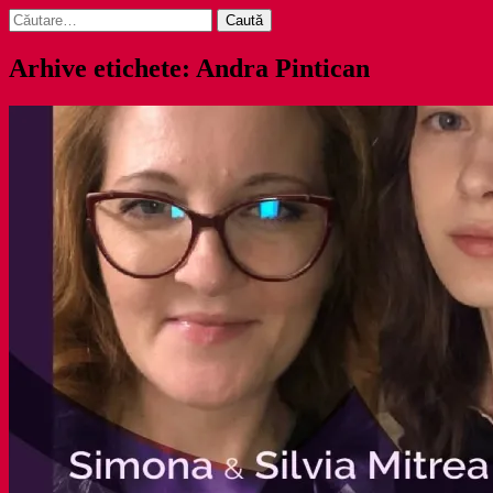
Caută
după:
Arhive etichete: Andra Pintican