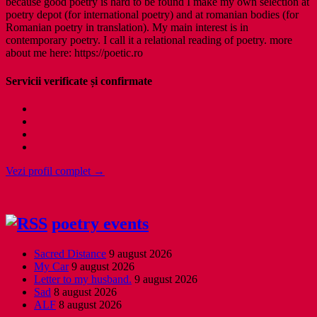
because good poetry is hard to be found I make my own selection at
poetry depot (for international poetry) and at romanian bodies (for
Romanian poetry in translation). My main interest is in
contemporary poetry. I call it a relational reading of poetry. more
about me here: https://poetic.ro
Servicii verificate și confirmate
Vezi profil complet →
poetry events
Sacred Distance
9 august 2026
My Car
9 august 2026
Letter to my husband.
9 august 2026
Sad
8 august 2026
ALF
8 august 2026