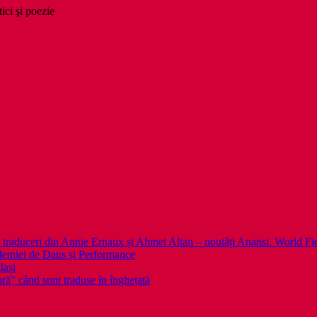
tici şi poezie
 noi traduceri din Annie Ernaux și Ahmet Altan – noutăți Anansi. World Fi
emiei de Dans și Performance
Iași
noră” când sunt traduse în înghețată