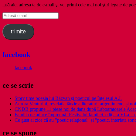
lasă aici adresa ta de e-mail şi vei primi cele mai noi ştiri legate de poe
Adresă
email
trimite
facebook
facebook
ce se scrie
Story time poezia lui Răzvan și poeticul pe înțelesul A.I.
Aurora Venturini, revelația târzie a literaturii argentiniene, și
CNDB propune 11 piese noi de dans după Laboaratoarele Acad
Familia ne aduce împreună! Festivalul familiei, ediția a VI-a, la 
Ce gust ai zice că au ”poetic relațional” și ”poetic. interfața so
ce se spune