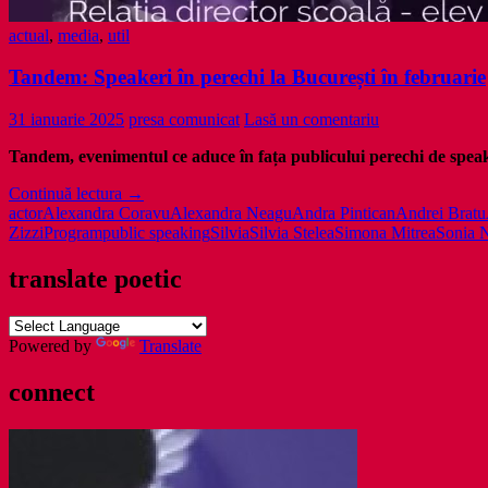
actual
,
media
,
util
Tandem: Speakeri în perechi la București în februarie
31 ianuarie 2025
presa comunicat
Lasă un comentariu
Tandem, evenimentul ce aduce în fața publicului perechi de speake
Tandem:
Continuă lectura
→
Speakeri
actor
Alexandra Coravu
Alexandra Neagu
Andra Pintican
Andrei Bratu
în
Zizzi
Program
public speaking
Silvia
Silvia Stelea
Simona Mitrea
Sonia 
perechi
la
translate poetic
București
în
februarie
Powered by
Translate
connect