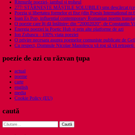
Ritmurile poeziei- iambul și troheul
277/ STÂRNEȘTE MĂȘTILE SOLUBILE) sms descărcat (ce a î
Poezia şi libertatea formelor ei fixe (din Poesis International nr.
Ioan Es Pop, influential contemporary Romanian poems translat
O poezie care îți dă întâlnire: din ”20002020”, de Constantin V
Energia poeziei la Poetic Hub și prin alte platforme de azi
Ion Zubascu - 100% viata poeziei
O privire necesara asupra poemelor comuniste publicate de Ge
Cu respect, Domnule Nicolae Manolescu vă rog să vă retrageţi 
poezie de azi cu răzvan ţupa
actual
poeme
carte
english
media
Cookie Policy (EU)
caută
Caută
după: