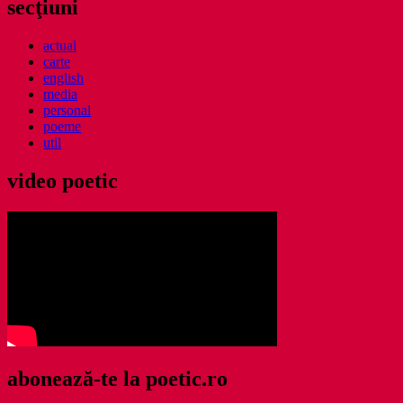
secţiuni
actual
carte
english
media
personal
poeme
util
video poetic
abonează-te la poetic.ro