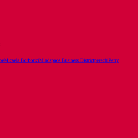
:
oe
Micaela Borborici
Mindspace Business District
perechi
Perry