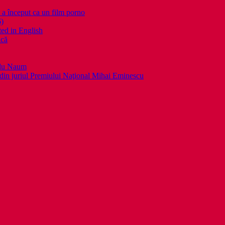
nceput ca un film porno
6)
ed in English
ică
llu Naum
din juriul Premiului Naţional Mihai Eminescu