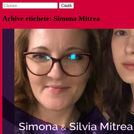
Caută
după:
Arhive etichete: Simona Mitrea