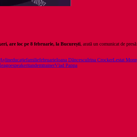
ri, are loc pe 8 februarie, la București
, arată un comunicat de presă
Aylin
educație
familie
februarie
Ioana Dăncescu
Irina Crocker
Lestat Monr
Neagoe
speakeri
tandem
trainer
Vlad Pappa