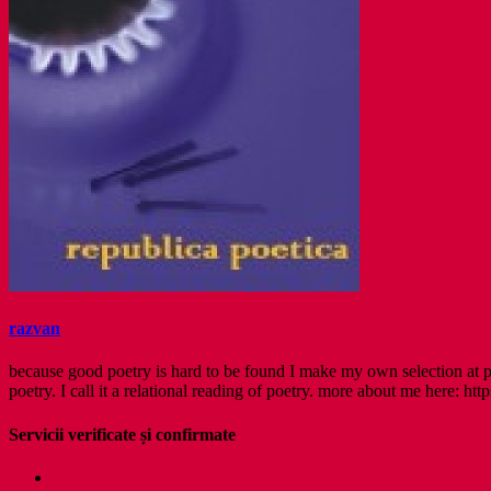
razvan
because good poetry is hard to be found I make my own selection at po
poetry. I call it a relational reading of poetry. more about me here: http
Servicii verificate și confirmate