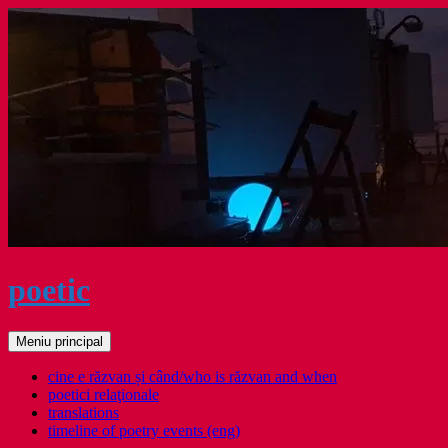
Sari
la
conținut
poetic
Caută
Meniu principal
cine e răzvan și când/who is răzvan and when
poetici relaţionale
translations
timeline of poetry events (eng)