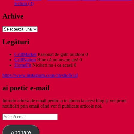
lectura (3)
Arhive
Arhive
Legături
GrillMarket
Pasionat de gătit outdoor 0
GrillNation
Bine că nu ne-am ars! 0
HomeFit
Nicăieri nu-i ca acasă 0
https://www.instagram.com/citestioficial
ai poetic e-mail
Introdu adresa de email pentru a te abona la acest blog și vei primi
notificări prin email când vor fi publicate articole noi.
Adresă
email
Abonare