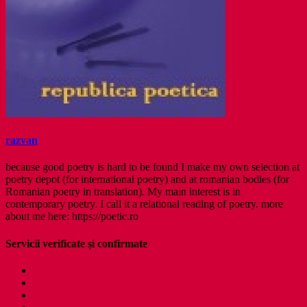
razvan
because good poetry is hard to be found I make my own selection at
poetry depot (for international poetry) and at romanian bodies (for
Romanian poetry in translation). My main interest is in
contemporary poetry. I call it a relational reading of poetry. more
about me here: https://poetic.ro
Servicii verificate și confirmate