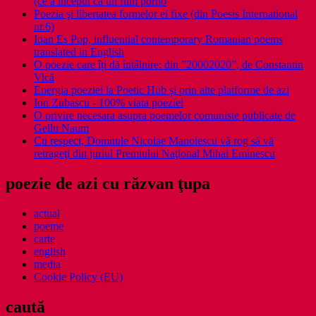
(ce a început ca un film porno
Poezia şi libertatea formelor ei fixe (din Poesis International
nr.6)
Ioan Es Pop, influential contemporary Romanian poems
translated in English
O poezie care îți dă întâlnire: din ”20002020”, de Constantin
Vică
Energia poeziei la Poetic Hub și prin alte platforme de azi
Ion Zubascu - 100% viata poeziei
O privire necesara asupra poemelor comuniste publicate de
Gellu Naum
Cu respect, Domnule Nicolae Manolescu vă rog să vă
retrageţi din juriul Premiului Naţional Mihai Eminescu
poezie de azi cu răzvan ţupa
actual
poeme
carte
english
media
Cookie Policy (EU)
caută