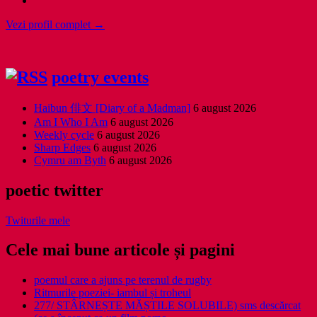
Vezi profil complet →
poetry events
Haibun 俳文 [Diary of a Madman]
6 august 2026
Am I Who I Am
6 august 2026
Weekly cycle
6 august 2026
Sharp Edges
6 august 2026
Cymru am Byth
6 august 2026
poetic twitter
Twiturile mele
Cele mai bune articole și pagini
poemul care a ajuns pe terenul de rugby
Ritmurile poeziei- iambul și troheul
277/ STÂRNEȘTE MĂȘTILE SOLUBILE) sms descărcat