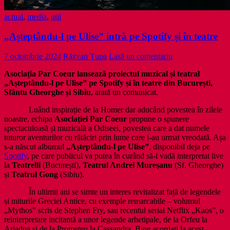
actual
,
media
,
util
„Așteptându-l pe Ulise” intră pe Spotify și în teatre
7 octombrie 2024
Răzvan Țupa
Lasă un comentariu
Asociația Par Coeur lansează proiectul muzical și teatral
„Așteptându-l pe Ulise” pe Spotify și în teatre din București,
Sfântu Gheorghe și Sibiu
, arată un comunicat.
Luând inspirație de la Homer dar aducând povestea în zilele
noastre, echipa
Asociației Par Coeur
propune o spunere
spectaculoasă și muzicală a Odiseei, povestea care a dat numele
tuturor aventurilor cu rătăciri prin lume care i-au urmat vreodată. Așa
s-a născut albumul
„Așteptându-l pe Ulise”
, disponibil deja pe
Spotify
, pe care publicul va putea în curând să-l vadă interpretat live
la
Teatrelli
(București),
Teatrul Andrei Mureșanu
(Sf. Gheorghe)
și
Teatrul Gong
(Sibiu).
În ultimii ani se simte un interes revitalizat față de legendele
și miturile Greciei Antice, cu exemple remarcabile – volumul
„Mythos” scris de Stephen Fry, sau recentul serial Netflix „Kaos”, o
reinterpretare incitantă a unor legende arhetipale, de la Orfeu la
Ariadna și de la Prometeu la Cassandra. Bine acordați la acest