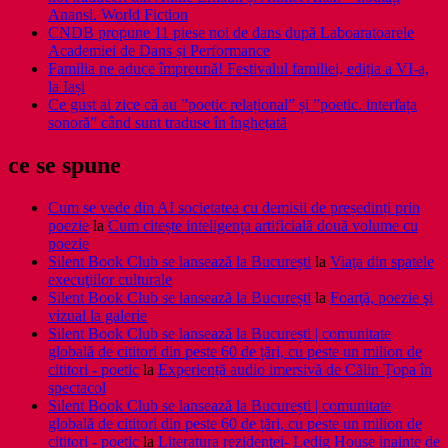
Anansi. World Fiction
CNDB propune 11 piese noi de dans după Laboaratoarele
Academiei de Dans și Performance
Familia ne aduce împreună! Festivalul familiei, ediția a VI-a,
la Iași
Ce gust ai zice că au ”poetic relațional” și ”poetic. interfața
sonoră” când sunt traduse în înghețată
ce se spune
Cum se vede din AI societatea cu demisii de președinți prin
poezie
la
Cum citește inteligența artificială două volume cu
poezie
Silent Book Club se lansează la București
la
Viaţa din spatele
execuţiilor culturale
Silent Book Club se lansează la București
la
Foarţă, poezie şi
vizual la galerie
Silent Book Club se lansează la București | comunitate
globală de cititori din peste 60 de țări, cu peste un milion de
cititori - poetic
la
Experiență audio imersivă de Călin Țopa în
spectacol
Silent Book Club se lansează la București | comunitate
globală de cititori din peste 60 de țări, cu peste un milion de
cititori - poetic
la
Literatura rezidenţei- Ledig House inainte de