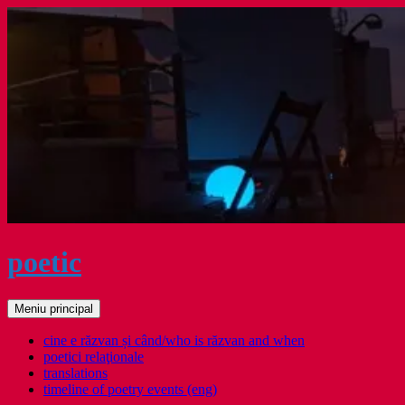
Sari
la
conținut
poetic
Caută
Meniu principal
cine e răzvan și când/who is răzvan and when
poetici relaţionale
translations
timeline of poetry events (eng)