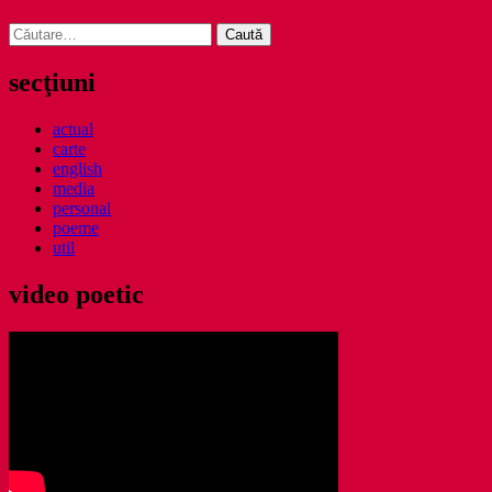
Caută
după:
secţiuni
actual
carte
english
media
personal
poeme
util
video poetic