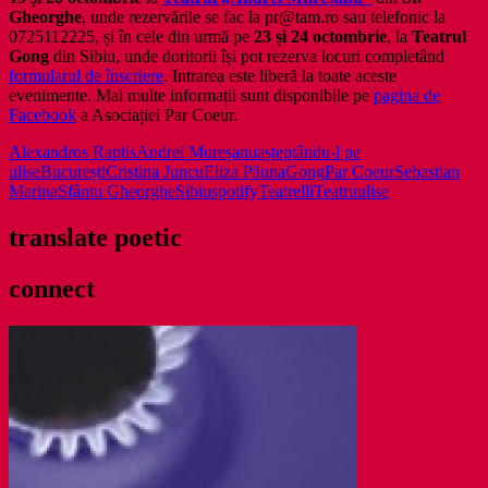
Gheorghe
, unde rezervările se fac la pr@tam.ro sau telefonic la
0725112225, și în cele din urmă pe
23 și 24 octombrie
, la
Teatrul
Gong
din Sibiu, unde doritorii își pot rezerva locuri completând
formularul de înscriere
. Intrarea este liberă la toate aceste
evenimente. Mai multe informații sunt disponibile pe
pagina de
Facebook
a Asociației Par Coeur.
Alexandros Raptis
Andrei Mureșanu
așteptându-l pe
ulise
București
Cristina Juncu
Eliza Păuna
Gong
Par Coeur
Sebastian
Marina
Sfântu Gheorghe
Sibiu
spotify
Teatrelli
Teatru
ulise
translate poetic
connect