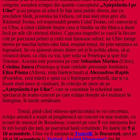
zeitgeist, membrii echipei din spatele conceptului
„Așteptându-l pe
Ulise”
și-au propus să aducă în fața unui public divers, dar cu
precădere tânăr, povestea lui Odiseu, cel mai isteț erou grec din
Războiul Troian, cel responsabil pentru Calul Troian, cel cunoscut și
ca Ulise, a cărui călătorie înspre casa și familia sa din Ithaca a durat
încă pe atât cât celebrul război. Capcana tragediei se cască la fiecare
colț pe parcursul primei și celei mai faimoase odisei, iar Ulise merge
mereu pe muchia hybris-ului fatal, reușind totuși, fie prin istețimea sa
legendară, fie cu ajutorul unora dintre zei și în pofida altora, să-și
croiască drum, cu chiu cu vai, spre soția sa Penelopa și spre fiul
Telemac. Aceasta este povestea pe care
Sebastian Marina
(Ulise),
Cristina Juncu
(Penelopa și toate celelalte personaje feminine),
Eliza Păuna
(Athena, zeița înțelepciunii) și
Alexandros Raptis
(Poseidon, zeul mării) o spun cu o înțelegere profundă, dar și cu
foarte mult umor și candoare, în colecția de piese de pe
„Așteptându-l pe Ulise”
, care se constituie în scheletul unui
spectacol de teatru-concert pe care echipa dorește să-l realizeze în
întregime, în lunile următoare.
Totuși, până când odiseea spectacolului se va concretiza,
echipa artistică a reușit să pregătească un concert cu tușe teatrale, cu
ecouri de musical de Broadway, concert pe care îl vor interpreta live
în trei locații din țară, pe parcursul lunii octombrie. Pe datele de
9 și
10 octombrie
, Ulise va fi așteptat la
Teatrelli
, în
București
, apoi pe
19 și 20 octombrie
la
Teatrul „Andrei Mureșanu”
din
Sf.