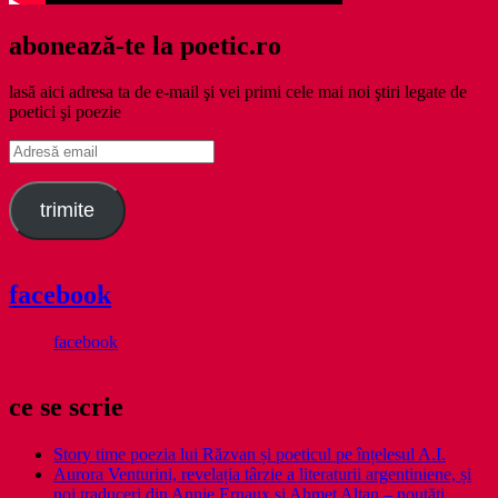
abonează-te la poetic.ro
lasă aici adresa ta de e-mail şi vei primi cele mai noi ştiri legate de
poetici şi poezie
Adresă
email
trimite
facebook
facebook
ce se scrie
Story time poezia lui Răzvan și poeticul pe înțelesul A.I.
Aurora Venturini, revelația târzie a literaturii argentiniene, și
noi traduceri din Annie Ernaux și Ahmet Altan – noutăți