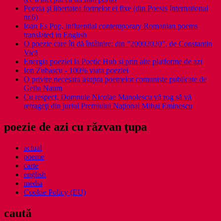
Poezia şi libertatea formelor ei fixe (din Poesis International
nr.6)
Ioan Es Pop, influential contemporary Romanian poems
translated in English
O poezie care îți dă întâlnire: din ”20002020”, de Constantin
Vică
Energia poeziei la Poetic Hub și prin alte platforme de azi
Ion Zubascu - 100% viata poeziei
O privire necesara asupra poemelor comuniste publicate de
Gellu Naum
Cu respect, Domnule Nicolae Manolescu vă rog să vă
retrageţi din juriul Premiului Naţional Mihai Eminescu
poezie de azi cu răzvan ţupa
actual
poeme
carte
english
media
Cookie Policy (EU)
caută