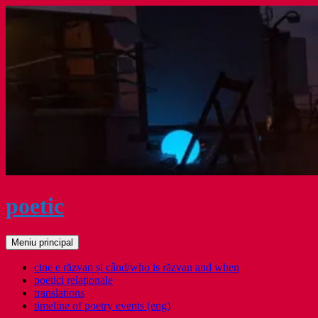
Sari
la
conținut
poetic
Caută
Meniu principal
cine e răzvan și când/who is răzvan and when
poetici relaţionale
translations
timeline of poetry events (eng)