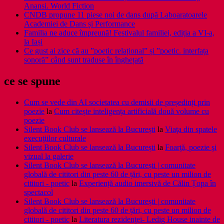
Anansi. World Fiction
CNDB propune 11 piese noi de dans după Laboaratoarele
Academiei de Dans și Performance
Familia ne aduce împreună! Festivalul familiei, ediția a VI-a,
la Iași
Ce gust ai zice că au ”poetic relațional” și ”poetic. interfața
sonoră” când sunt traduse în înghețată
ce se spune
Cum se vede din AI societatea cu demisii de președinți prin
poezie
la
Cum citește inteligența artificială două volume cu
poezie
Silent Book Club se lansează la București
la
Viaţa din spatele
execuţiilor culturale
Silent Book Club se lansează la București
la
Foarţă, poezie şi
vizual la galerie
Silent Book Club se lansează la București | comunitate
globală de cititori din peste 60 de țări, cu peste un milion de
cititori - poetic
la
Experiență audio imersivă de Călin Țopa în
spectacol
Silent Book Club se lansează la București | comunitate
globală de cititori din peste 60 de țări, cu peste un milion de
cititori - poetic
la
Literatura rezidenţei- Ledig House inainte de