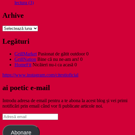
lectura (3)
Arhive
Arhive
Legături
GrillMarket
Pasionat de gătit outdoor 0
GrillNation
Bine că nu ne-am ars! 0
HomeFit
Nicăieri nu-i ca acasă 0
https://www.instagram.com/citestioficial
ai poetic e-mail
Introdu adresa de email pentru a te abona la acest blog și vei primi
notificări prin email când vor fi publicate articole noi.
Adresă
email
Abonare