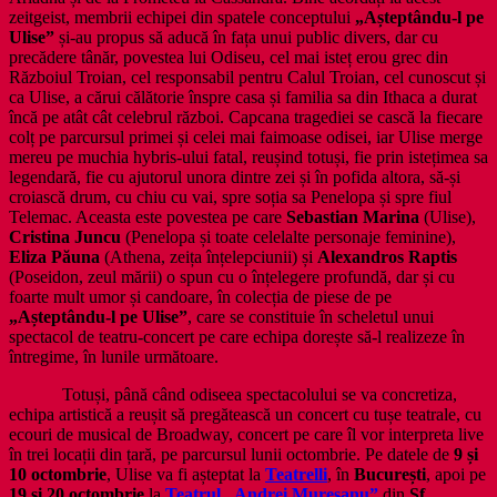
zeitgeist, membrii echipei din spatele conceptului
„Așteptându-l pe
Ulise”
și-au propus să aducă în fața unui public divers, dar cu
precădere tânăr, povestea lui Odiseu, cel mai isteț erou grec din
Războiul Troian, cel responsabil pentru Calul Troian, cel cunoscut și
ca Ulise, a cărui călătorie înspre casa și familia sa din Ithaca a durat
încă pe atât cât celebrul război. Capcana tragediei se cască la fiecare
colț pe parcursul primei și celei mai faimoase odisei, iar Ulise merge
mereu pe muchia hybris-ului fatal, reușind totuși, fie prin istețimea sa
legendară, fie cu ajutorul unora dintre zei și în pofida altora, să-și
croiască drum, cu chiu cu vai, spre soția sa Penelopa și spre fiul
Telemac. Aceasta este povestea pe care
Sebastian Marina
(Ulise),
Cristina Juncu
(Penelopa și toate celelalte personaje feminine),
Eliza Păuna
(Athena, zeița înțelepciunii) și
Alexandros Raptis
(Poseidon, zeul mării) o spun cu o înțelegere profundă, dar și cu
foarte mult umor și candoare, în colecția de piese de pe
„Așteptându-l pe Ulise”
, care se constituie în scheletul unui
spectacol de teatru-concert pe care echipa dorește să-l realizeze în
întregime, în lunile următoare.
Totuși, până când odiseea spectacolului se va concretiza,
echipa artistică a reușit să pregătească un concert cu tușe teatrale, cu
ecouri de musical de Broadway, concert pe care îl vor interpreta live
în trei locații din țară, pe parcursul lunii octombrie. Pe datele de
9 și
10 octombrie
, Ulise va fi așteptat la
Teatrelli
, în
București
, apoi pe
19 și 20 octombrie
la
Teatrul „Andrei Mureșanu”
din
Sf.