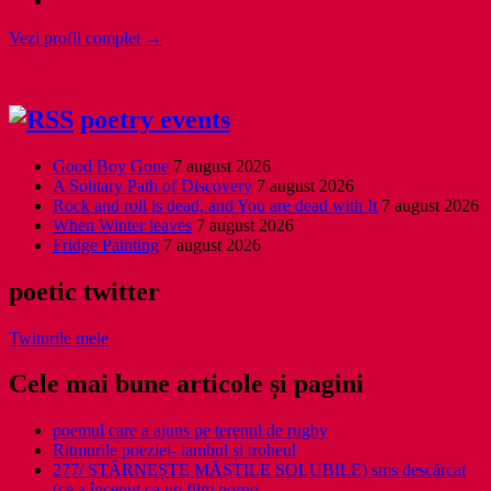
Vezi profil complet →
poetry events
Good Boy Gone
7 august 2026
A Solitary Path of Discovery
7 august 2026
Rock and roll is dead, and You are dead with It
7 august 2026
When Winter leaves
7 august 2026
Fridge Painting
7 august 2026
poetic twitter
Twiturile mele
Cele mai bune articole și pagini
poemul care a ajuns pe terenul de rugby
Ritmurile poeziei- iambul și troheul
277/ STÂRNEȘTE MĂȘTILE SOLUBILE) sms descărcat
(ce a început ca un film porno