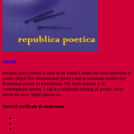
razvan
because good poetry is hard to be found I make my own selection at
poetry depot (for international poetry) and at romanian bodies (for
Romanian poetry in translation). My main interest is in
contemporary poetry. I call it a relational reading of poetry. more
about me here: https://poetic.ro
Servicii verificate și confirmate