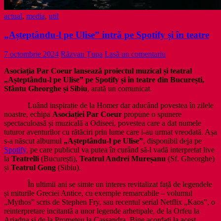
actual
,
media
,
util
„Așteptându-l pe Ulise” intră pe Spotify și în teatre
7 octombrie 2024
Răzvan Țupa
Lasă un comentariu
Asociația Par Coeur lansează proiectul muzical și teatral
„Așteptându-l pe Ulise” pe Spotify și în teatre din București,
Sfântu Gheorghe și Sibiu
, arată un comunicat.
Luând inspirație de la Homer dar aducând povestea în zilele
noastre, echipa
Asociației Par Coeur
propune o spunere
spectaculoasă și muzicală a Odiseei, povestea care a dat numele
tuturor aventurilor cu rătăciri prin lume care i-au urmat vreodată. Așa
s-a născut albumul
„Așteptându-l pe Ulise”
, disponibil deja pe
Spotify
, pe care publicul va putea în curând să-l vadă interpretat live
la
Teatrelli
(București),
Teatrul Andrei Mureșanu
(Sf. Gheorghe)
și
Teatrul Gong
(Sibiu).
În ultimii ani se simte un interes revitalizat față de legendele
și miturile Greciei Antice, cu exemple remarcabile – volumul
„Mythos” scris de Stephen Fry, sau recentul serial Netflix „Kaos”, o
reinterpretare incitantă a unor legende arhetipale, de la Orfeu la
Ariadna și de la Prometeu la Cassandra. Bine acordați la acest