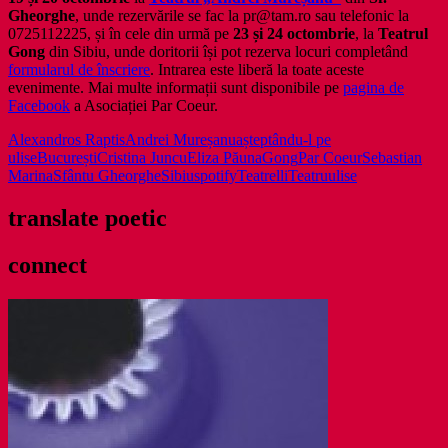
Gheorghe
, unde rezervările se fac la pr@tam.ro sau telefonic la
0725112225, și în cele din urmă pe
23 și 24 octombrie
, la
Teatrul
Gong
din Sibiu, unde doritorii își pot rezerva locuri completând
formularul de înscriere
. Intrarea este liberă la toate aceste
evenimente. Mai multe informații sunt disponibile pe
pagina de
Facebook
a Asociației Par Coeur.
Alexandros Raptis
Andrei Mureșanu
așteptându-l pe
ulise
București
Cristina Juncu
Eliza Păuna
Gong
Par Coeur
Sebastian
Marina
Sfântu Gheorghe
Sibiu
spotify
Teatrelli
Teatru
ulise
translate poetic
connect