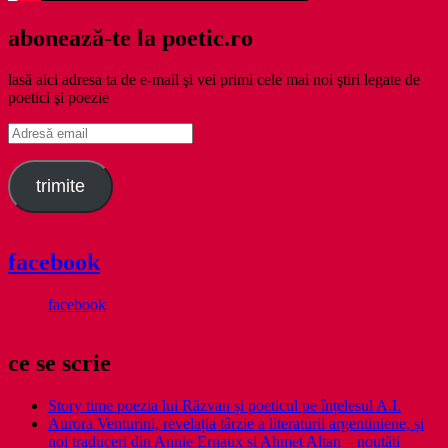
abonează-te la poetic.ro
lasă aici adresa ta de e-mail şi vei primi cele mai noi ştiri legate de
poetici şi poezie
Adresă
email
trimite
facebook
facebook
ce se scrie
Story time poezia lui Răzvan și poeticul pe înțelesul A.I.
Aurora Venturini, revelația târzie a literaturii argentiniene, și
noi traduceri din Annie Ernaux și Ahmet Altan – noutăți