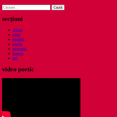
Caută
după:
secţiuni
actual
carte
english
media
personal
poeme
util
video poetic