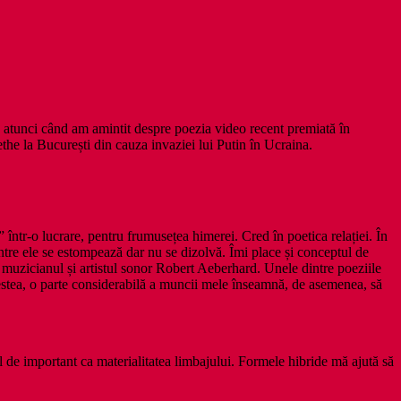
, atunci când am amintit despre poezia video recent premiată în
oethe la București din cauza invaziei lui Putin în Ucraina.
” într-o lucrare, pentru frumusețea himerei. Cred în poetica relației. În
intre ele se estompează dar nu se dizolvă. Îmi place și conceptul de
u muzicianul și artistul sonor Robert Aeberhard. Unele dintre poeziile
cestea, o parte considerabilă a muncii mele înseamnă, de asemenea, să
l de important ca materialitatea limbajului. Formele hibride mă ajută să