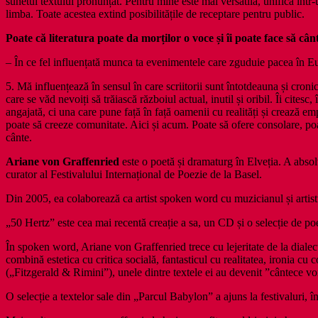
sunetul textului pronunțat. Pentru mine este mai versatilă, unifică înt
limba. Toate acestea extind posibilitățile de receptare pentru public.
Poate că literatura poate da morților o voce și îi poate face să cân
– În ce fel influențată munca ta evenimentele care zguduie pacea în 
5. Mă influențează în sensul în care scriitorii sunt întotdeauna și cronica
care se văd nevoiți să trăiască războiul actual, inutil și oribil. Îi cite
angajată, ci una care pune față în față oamenii cu realități și crează e
poate să creeze comunitate. Aici și acum. Poate să ofere consolare, poa
cânte.
Ariane von Graffenried
este o poetă și dramaturg în Elveția. A absolv
curator al Festivalului Internațional de Poezie de la Basel.
Din 2005, ea colaborează ca artist spoken word cu muzicianul și arti
„50 Hertz” este cea mai recentă creație a sa, un CD și o selecție de poe
În spoken word, Ariane von Graffenried trece cu lejeritate de la dialect
combină estetica cu critica socială, fantasticul cu realitatea, ironia c
(„Fitzgerald & Rimini”), unele dintre textele ei au devenit ”cântece vo
O selecție a textelor sale din „Parcul Babylon” a ajuns la festivaluri,