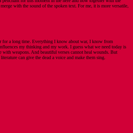
e a penchant for this moment in the here and now together with the
merge with the sound of the spoken text. For me, it is more versatile,
ar for a long time. Everything I know about war, I know from
rk influences my thinking and my work. I guess what we need today is
le with weapons. And beautiful verses cannot heal wounds. But
 literature can give the dead a voice and make them sing.