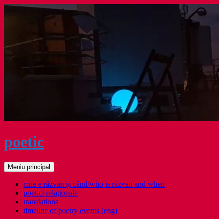
Sari
la
conținut
poetic
Caută
Meniu principal
cine e răzvan și când/who is răzvan and when
poetici relaţionale
translations
timeline of poetry events (eng)