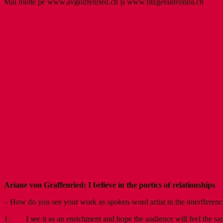
Mai multe pe www.avgraffenried.ch și www.fitzgeraldrimini.ch
Ariane von Graffenried: I believe in the poetics of relationships
– How do you see your work as spoken-word artist in the interfference
1. I see it as an enrichment and hope the audience will feel the same