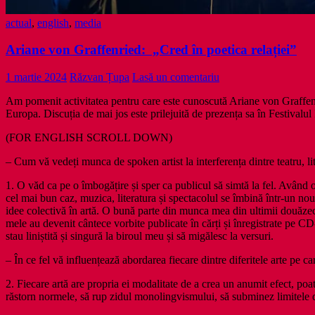
actual
,
english
,
media
Ariane von Graffenried: „Cred în poetica relației”
1 martie 2024
Răzvan Țupa
Lasă un comentariu
Am pomenit activitatea pentru care este cunoscută Ariane von Graffenr
Europa. Discuția de mai jos este prilejuită de prezența sa în Festivalul
(FOR ENGLISH SCROLL DOWN)
– Cum vă vedeți munca de spoken artist la interferența dintre teatru, li
1. O văd ca pe o îmbogățire și sper ca publicul să simtă la fel. Având o 
cel mai bun caz, muzica, literatura și spectacolul se îmbină într-un nou
idee colectivă în artă. O bună parte din munca mea din ultimii douăzeci
mele au devenit cântece vorbite publicate în cărți și înregistrate pe 
stau liniștită și singură la biroul meu și să migălesc la versuri.
– În ce fel vă influențează abordarea fiecare dintre diferitele arte pe c
2. Fiecare artă are propria ei modalitate de a crea un anumit efect, po
răstorn normele, să rup zidul monolingvismului, să subminez limitele d