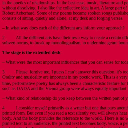
in the poetics of relationships. In the best case, music, literature 
without dissolving. I also like the collective idea in art. A large part
Robert Aeberhard. Some of my poems became spoken songs published 
consists of sitting, quietly and alone, at my desk and forging verses.
– In what way does each of the different arts inform your approach?
2. All the different arts have their own way to create a certain effec
subvert norms, to break up monolingualism, to undermine genre bounda
The stage is the extended desk
– What were the most important influences that you can sense for to
3. Please, forgive me, I guess I can’t answer this question, it’s to
Orality and musicality are important in my poetic work. This is a very
time, performative poetry has always been a characteristic feature for 
such as DADA and the Vienna group were always equally important 
– What kind of relationship do you keep between the written part of 
4. I consider myself primarily as a writer but one that pays attentio
printed form. But even if you read a text silently you will always hea
body. And the body provides the reference to the world. There is no wo
printed text to an audience, the printed text becomes body, voice, a 