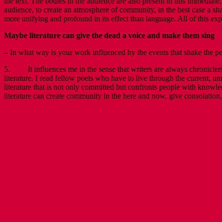
the text. The bodies in the audience are also present in this immediat
audience, to create an atmosphere of community, in the best case a sha
more unifying and profound in its effect than language. All of this exp
Maybe literature can give the dead a voice and make them sing
– In what way is your work influenced by the events that shake the p
5. It influences me in the sense that writers are always chroniclers
literature. I read fellow poets who have to live through the current,
literature that is not only committed but confronts people with kno
literature can create community in the here and now, give consolation,