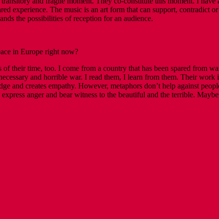
e, transitory and fragile moment. They co-constitute this moment. I hav
red experience. The music is an art form that can support, contradict or 
ands the possibilities of reception for an audience.
eace in Europe right now?
 of their time, too. I come from a country that has been spared from w
 unnecessary and horrible war. I read them, I learn from them. Their wo
wledge and creates empathy. However, metaphors don’t help against peop
 express anger and bear witness to the beautiful and the terrible. Maybe