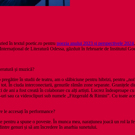
ied în textul poetic.ro pentru
poezia anului 2023 și perspectivele 2024
 Internațional de Literatură Odessa, găzduit în februarie de Institutul G
teratură și muzică?
pregătire în studii de teatru, am o slăbiciune pentru hibrizi, pentru „noi
 tot. În ciuda interconectarii, genurile rămân zone separate. Granițele d
 de ani a fost creată în colaborare cu alți artiști. Lucrez îndeaproape c
CD-uri sau ca videoclipuri sub numele „Fitzgerald & Rimini”. Cu toate a
are le accesați în performance?
ate pentru a spune o poveste. În munca mea, narațiunea joacă un rol la fe
intre genuri și să am încredere în anarhia sunetului.