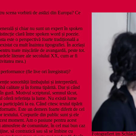
ntru scena vorbirii de astăzi din Europa? Ce
generală și chiar nu sunt un expert în spoken
tincție clară între spoken word și poezie.
ta este o perspectivă foarte tradițională a
xistat cu mult înaintea tipografiei. În același
pentru toate mișcările de avangardă, peste tot.
rdele literare ale secolului XX, cum ar fi
vitatea mea.)
în performance (fie live ori înregistrat)?
ție sonorității limbajului și interpretării.
bă calitate și în forma tipărită. Dar și când
 în gură. Motivul scriptural, semnul tăcut,
ul oferă referința la lume. Nu există lume
 participării la ea. Când citesc textul tipărit
rformativ. Este un demers foarte diferit de cel
 textului. Corpurile din public sunt și ele
e acest moment. Am o pasiune pentru acest
i atmosfere de comunitate, în cel mai bun caz
ijine, să contrazică sau să se îmbine cu
Fotografiert im Schlac