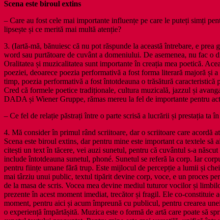
Scena este biroul extins
– Care au fost cele mai importante influențe pe care le puteți simți pe
lipsește și ce merită mai multă atenție?
3. (Iartă-mă, bănuiesc că nu pot răspunde la această întrebare, e prea 
word sau purtătoare de cuvânt a domeniului. De asemenea, nu fac o dis
Oralitatea și muzicalitatea sunt importante în creația mea poetică. Aceas
poeziei, deoarece poezia performativă a fost forma literară majoră și a e
timp, poezia performativă a fost întotdeauna o trăsătură caracteristică 
Cred că formele poetice tradiționale, cultura muzicală, jazzul și avanga
DADA și Wiener Gruppe, rămas mereu la fel de importante pentru acti
– Ce fel de relație păstrați între o parte scrisă a lucrării și prestația ta 
4. Mă consider în primul rând scriitoare, dar o scriitoare care acordă aten
Scena este biroul extins, dar pentru mine este important ca textele să ai
citești un text în tăcere, vei auzi sunetul, pentru că cuvântul s-a născut
include întotdeauna sunetul, phoné. Sunetul se referă la corp. Iar corp
pentru ființe umane fără trup. Este mijlocul de percepție a lumii și cheia
mai târziu unui public, textul tipărit devine corp, voce, e un proces pe
de la masa de scris. Vocea mea devine mediul tuturor vocilor și limbilor
prezente în acest moment imediat, trecător și fragil. Ele co-constitui
moment, pentru aici și acum împreună cu publicul, pentru crearea une
o experiență împărtășită. Muzica este o formă de artă care poate să spr