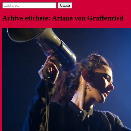
Caută
după:
Arhive etichete: Ariane von Graffenried