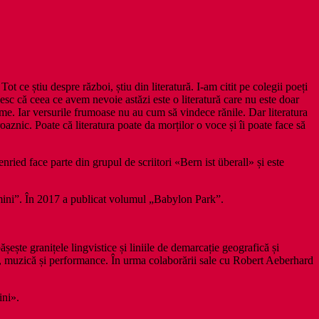
Tot ce știu despre război, știu din literatură. I-am citit pe colegii poeți
nuiesc că ceea ce avem nevoie astăzi este o literatură care nu este doar
rme. Iar versurile frumoase nu au cum să vindece rănile. Dar literatura
znic. Poate că literatura poate da morților o voce și îi poate face să
ried face parte din grupul de scriitori «Bern ist überall» și este
imini”. În 2017 a publicat volumul „Babylon Park”.
ește granițele lingvistice și liniile de demarcație geografică și
tură, muzică și performance. În urma colaborării sale cu Robert Aeberhard
ini».