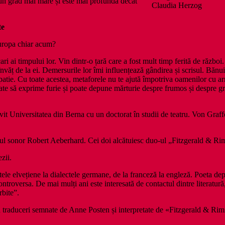
r-un grad mai mare și este mai profundă decât
Claudia Herzog
te
Europa chiar acum?
ri ai timpului lor. Vin dintr-o țară care a fost mult timp ferită de război. 
sc, învăț de la ei. Demersurile lor îmi influențează gândirea și scrisul. Bă
mpatie. Cu toate acestea, metaforele nu te ajută împotriva oamenilor cu a
te să exprime furie și poate depune mărturie despre frumos și despre groa
it Universitatea din Berna cu un doctorat în studii de teatru. Von Graffen
stul sonor Robert Aeberhard. Cei doi alcătuiesc duo-ul „Fitzgerald & R
zii.
ele elvețiene la dialectele germane, de la franceză la engleză. Poeta depăș
u controversa. De mai mulți ani este interesată de contactul dintre litera
rbite”.
 în traduceri semnate de Anne Posten și interpretate de «Fitzgerald & Rim