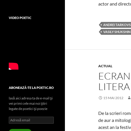
actor and direct
VIDEO POETIC
ANDREI TARKOV
VASILY SHUKSHIN
ACTUAL
ECRANI
LITERA
ABONEAZĂ-TE LA POETIC.RO
15 MAI 2012
lasă aici adresa ta de e-mail şi
vei primi cele mai noi ştiri
legate de poetici şi poezie
De la scrieri ro
Adresă
de aur a mitologi
email
acest an la festiv