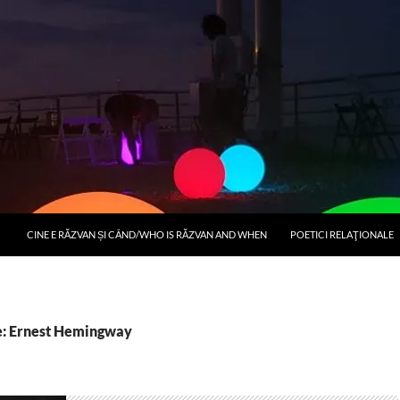
CINE E RĂZVAN ȘI CÂND/WHO IS RĂZVAN AND WHEN
POETICI RELAŢIONALE
e: Ernest Hemingway