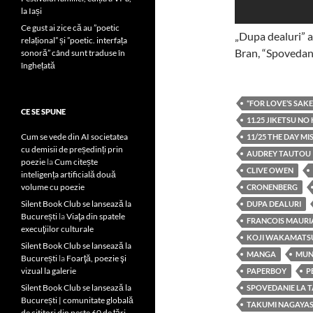
la Iași
Ce gust ai zice că au ”poetic
„Dupa dealuri” a
relațional” și ”poetic. interfața
Bran, “Spovedani
sonoră” când sunt traduse în
înghețată
“FOR LOVE’S SAKE
CE SE SPUNE
11.25 JIKETSU N
Cum se vede din AI societatea
11/25 THE DAY M
cu demisii de președinți prin
AUDREY TAUTOU
poezie
la
Cum citește
CLIVE OWEN
inteligența artificială două
volume cu poezie
CRONENBERG
Silent Book Club se lansează la
DUPA DEALURI
București
la
Viaţa din spatele
FRANCOIS MAURI
execuţiilor culturale
KOJI WAKAMATS
Silent Book Club se lansează la
MANGA
MUN
București
la
Foarţă, poezie şi
vizual la galerie
PAPERBOY
P
Silent Book Club se lansează la
SPOVEDANIE LA 
București | comunitate globală
TAKUMI NAGAYA
de cititori din peste 60 de țări,