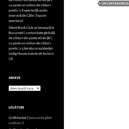
UN CERTAIN REG
cu peste un milion de cititori -
poetic
la
Experiență audio
imersivă de Călin Țopa în
spectacol
Silent Book Club se lansează la
București | comunitate globală
de cititori din peste 60 de țări,
cu peste un milion de cititori -
poetic
la
Literatura rezidenţei-
Ledig House inainte de lectura
(3)
ARHIVE
Arhive
LEGĂTURI
GrillMarket
Pasionat de gătit
outdoor 0