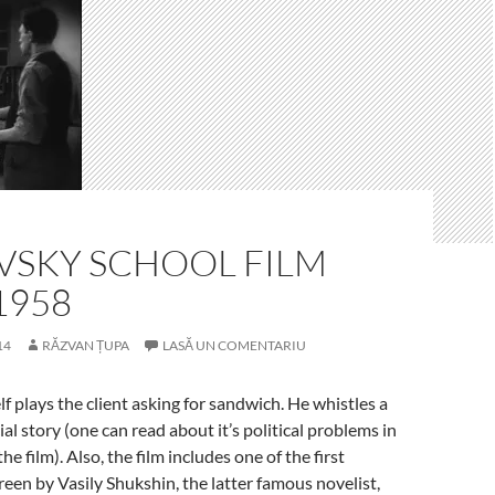
VSKY SCHOOL FILM
1958
14
RĂZVAN ȚUPA
LASĂ UN COMENTARIU
f plays the client asking for sandwich. He whistles a
al story (one can read about it’s political problems in
he film). Also, the film includes one of the first
reen by Vasily Shukshin, the latter famous novelist,