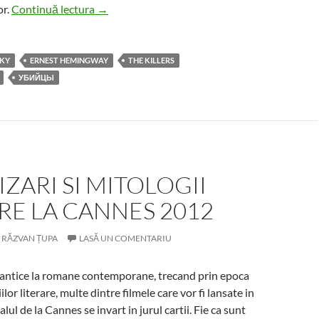
Tarkovsky school film from 1958
or.
Continuă lectura
→
SKY
ERNEST HEMINGWAY
THE KILLERS
УБИЙЦЫ
ZARI SI MITOLOGII
RE LA CANNES 2012
RĂZVAN ȚUPA
LASĂ UN COMENTARIU
mantice la romane contemporane, trecand prin epoca
ilor literare, multe dintre filmele care vor fi lansate in
alul de la Cannes se invart in jurul cartii. Fie ca sunt