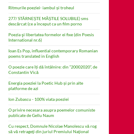
Ritmurile poeziei- iambul și troheul
277/ STÂRNEȘTE MĂȘTILE SOLUBILE) sms
Cannes 2012
descărcat (ce a început ca un film porno
Poezia şi libertatea formelor ei fixe (din Poesis
International nr.6)
Ioan Es Pop, influential contemporary Romanian
poems translated in English
O poezie care îți dă întâlnire: din ”20002020”, de
Constantin Vică
Energia poeziei la Poetic Hub și prin alte
platforme de azi
Ion Zubascu - 100% viata poeziei
O privire necesara asupra poemelor comuniste
publicate de Gellu Naum
Cu respect, Domnule Nicolae Manolescu vă rog
să vă retrageţi din juriul Premiului Naţional