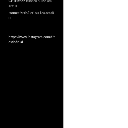
GrillNation
Bine că nu ne-am
ars! 0
HomeFit
Nicăieri nu-i ca acasă
0
https://www.instagram.com/cit
estioficial