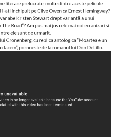
me literare prelucrate, multe dintre aceste pelicule
Vi l-ati inchipuit pe Clive Owen ca Ernest Hemingway?
wanabe Kristen Stewart drept variantă a unui
 The Road”? Am pus mai jos cele mai noi ecranizari si
intre ele sunt de urmarit.
lui Cronenberg, cu replica antologica “Moartea e un
i o facem”, pornneste de la romanul lui Don DeLillo.