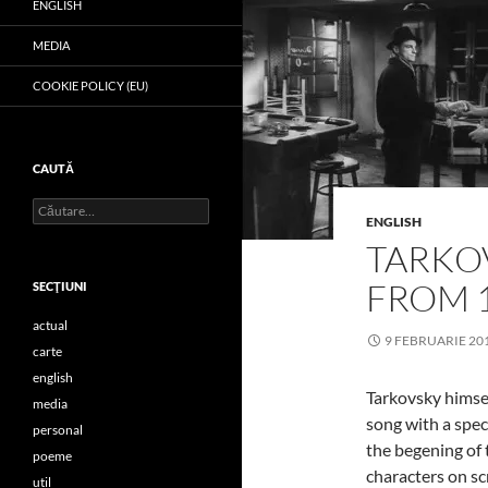
ENGLISH
MEDIA
COOKIE POLICY (EU)
CAUTĂ
Caută
ENGLISH
după:
TARKO
FROM 
SECŢIUNI
actual
9 FEBRUARIE 20
carte
english
Tarkovsky himsel
media
song with a speci
personal
the begening of t
poeme
characters on sc
util