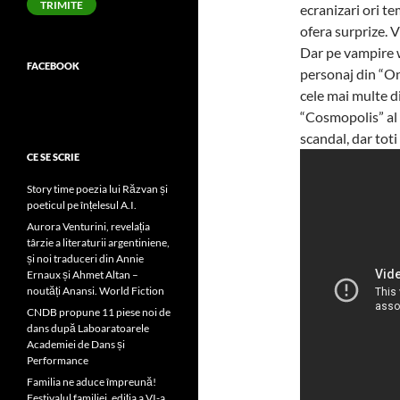
TRIMITE
ecranizari ori te
ofera surprize. 
Dar pe vampire 
FACEBOOK
personaj din “On
cele mai multe d
“Cosmopolis” al 
scandal, dar tot
CE SE SCRIE
Story time poezia lui Răzvan și
poeticul pe înțelesul A.I.
Aurora Venturini, revelația
târzie a literaturii argentiniene,
și noi traduceri din Annie
Ernaux și Ahmet Altan –
noutăți Anansi. World Fiction
CNDB propune 11 piese noi de
dans după Laboaratoarele
Academiei de Dans și
Performance
Familia ne aduce împreună!
Festivalul familiei, ediția a VI-a,