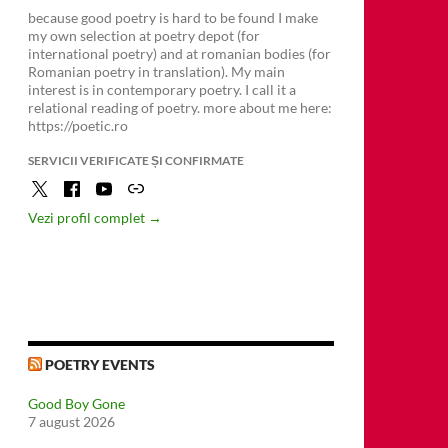
because good poetry is hard to be found I make
my own selection at poetry depot (for
international poetry) and at romanian bodies (for
Romanian poetry in translation). My main
interest is in contemporary poetry. I call it a
relational reading of poetry. more about me here:
https://poetic.ro
SERVICII VERIFICATE ȘI CONFIRMATE
Vezi profil complet →
POETRY EVENTS
Good Boy Gone
7 august 2026