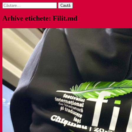
Caută
după:
Arhive etichete: Filit.md