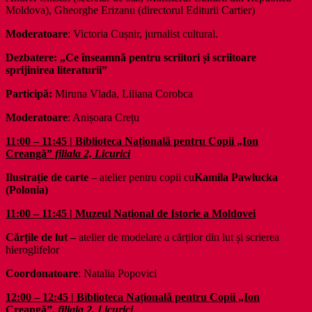
Moldova), Gheorghe Erizanu (directorul Editurii Cartier)
Moderatoare
: Victoria Cușnir, jurnalist cultural.
Dezbatere: „Ce înseamnă pentru scriitori și scriitoare
sprijinirea literaturii”
Participă:
Miruna Vlada, Liliana Corobca
Moderatoare
: Anișoara Crețu
11:00 – 11:45 | Biblioteca Națională pentru Copii „Ion
Creangă”
filiala 2, Licurici
Ilustrație de carte
– atelier pentru copii cu
Kamila Pawłucka
(Polonia)
11:00 – 11:45 | Muzeul Național de Istorie a Moldovei
Cărțile de lut –
atelier de modelare a cărților din lut și scrierea
hieroglifelor
Coordonatoare
: Natalia Popovici
12:00 – 12:45 | Biblioteca Națională pentru Copii „Ion
Creangă”,
filiala 2, Licurici