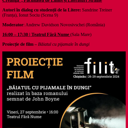
Creangă”, Facultatea de Limbi și Literaturi Străine
Autori în dialog cu studenții de la Litere:
Sandrine Treiner
(Franța), Ionut Sociu (Scena 9)
Moderator
: Andrew Davidson Novosivschei (România)
16:00 – 17:30 | Teatrul Fără Nume
(Sala Mare)
Proiecție de film –
Băiatul cu pijamale în dungi