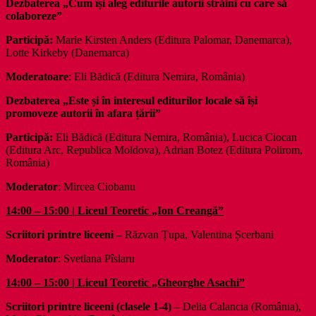
Dezbaterea „Cum își aleg editurile autorii străini cu care să
colaboreze”
Participă:
Marie Kirsten Anders (Editura Palomar, Danemarca),
Lotte Kirkeby (Danemarca)
Moderatoare
: Eli Bădică (Editura Nemira, România)
Dezbaterea „Este și în interesul editurilor locale să își
promoveze autorii în afara țării”
Participă:
Eli Bădică (Editura Nemira, România), Lucica Ciocan
(Editura Arc, Republica Moldova), Adrian Botez (Editura Polirom,
România)
Moderator
: Mircea Ciobanu
14:00 – 15:00 | Liceul Teoretic „Ion Creangă”
Scriitori printre liceeni –
Răzvan Țupa, Valentina Șcerbani
Moderator
: Svetlana Pîslaru
14:00 – 15:00 | Liceul Teoretic „Gheorghe Asachi”
Scriitori printre liceeni (clasele 1-4)
– Delia Calancia (România),