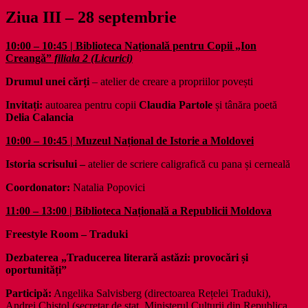
Ziua III – 28 septembrie
10:00 – 10:45 | Biblioteca Națională pentru Copii „Ion
Creangă”
filiala 2 (Licurici)
Drumul unei cărți
– atelier de creare a propriilor povești
Invitați:
autoarea pentru copii
Claudia Partole
și tânăra poetă
Delia Calancia
10:00 – 10:45 | Muzeul Național de Istorie a Moldovei
Istoria scrisului –
atelier de scriere caligrafică cu pana și cerneală
Coordonator:
Natalia Popovici
11:00 – 13:00 | Biblioteca Națională a Republicii Moldova
Freestyle Room – Traduki
Dezbaterea „Traducerea literară astăzi: provocări și
oportunități”
Participă:
Angelika Salvisberg (directoarea Rețelei Traduki),
Andrei Chistol (secretar de stat, Ministerul Culturii din Republica