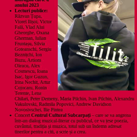
anului 2023
Lecturi publice:
Răzvan Țupa,
Viorel Ilișoi, Victor
Fală, Vlad Alui
Gheorghe, Oxana
Gherman, Iulian
Fruntașu, Silvia
Goteanschi, Sergiu
Beznițchi, Ion
Buzu, Artiom
Oleacu, Alex
Cosmescu, Ioana
Isac, Igor Guzun,
Irina Nechit, Artur
Cojocaru, Ronin
Terente, Lena
Chilari, Peter Demeny, Maria Pilchin, Ivan Pilchin, Alexandru
Vakulovski, Radmila Popovici, Andrew Davidson
Novosivschei, Ilie Pintea
Concert
Centrul Cultural
Subcarpați
– care se va angrena
într-un dialog muzical-literar cu publicul, ce va țese poezia,
cuvântul, tradiția și muzica, totul sub un îndemn adresat
tinerilor pentru a citi, a scrie și a crea.