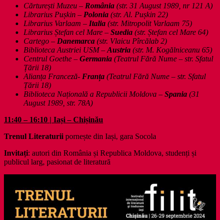
Cărturești Muzeu –
România
(
str. 31 August 1989, nr 121 A
)
Librarius Pușkin –
Polonia
(str. Al. Pușkin 22)
Librarius Varlaam –
Italia
(str. Mitropolit Varlaam 75)
Librarius Ștefan cel Mare –
Suedia
(
str.
Ștefan cel Mare
64
)
Cartego –
Danemarca
(str. Vlaicu Pîrcălab 2)
Biblioteca Austriei USM –
Austria
(str. M. Kogălniceanu 65)
Centrul Goethe –
Germania
(Teatrul Fără Nume – str. Sfatul
Țării 18)
Alianța Franceză-
Franța
(Teatrul Fără Nume – str. Sfatul
Țării 18)
Biblioteca Națională a Republicii Moldova –
Spania
(31
August 1989, str. 78A)
11:40 – 16:10 | Iași – Chișinău
Trenul Literaturii
pornește din Iași, gara Socola
Invitați
: autori din România și Republica Moldova, studenți și
publicul larg, pasionat de literatură