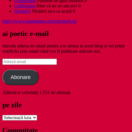
GrillMarket
Pasionat de gătit outdoor 0
GrillNation
Bine că nu ne-am ars! 0
HomeFit
Nicăieri nu-i ca acasă 0
https://www.instagram.com/citestioficial
ai poetic e-mail
Introdu adresa de email pentru a te abona la acest blog și vei primi
notificări prin email când vor fi publicate articole noi.
Adresă
email
Abonare
Alătură-te celorlalți 1.551 de abonați.
pe zile
pe
zile
Comunitate