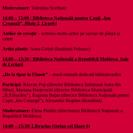
Moderatoare
: Valentina Șcerbani
14:00 – 15:00 | Biblioteca Națională pentru Copii „Ion
Creangă”,
filiala 2, Licurici
Atelier de creație
– scrierea motto-urilor pe sacoșe de pânză și
caiete
Artist plastic
: Anna Golub (Institutul Polonez)
14:00 – 15:30 | Biblioteca Națională a Republicii Moldova,
Sala
de Lectură
„De la tipar la Ebook”
– masă rotundă dedicată bibliotecarilor
Participă
: Răzvan Pop (director Biblioteca Județeană Astra din
Sibiu), Mariana Harjevschi (director Biblioteca Municipală
„B.P.Hașdeu”), Eugenia Bejan (director Biblioteca Națională pentru
Copii „Ion Creangă”), Alexandra Bogdan (România)
Moderatoare:
Elena Pintilei (directoarea Bibliotecii Naționale a
Republicii Moldova)
14:00 – 15:30| Librarius (Ștefan cel Mare 6)