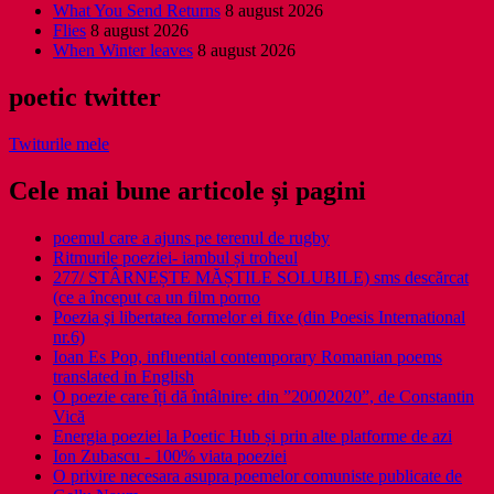
What You Send Returns
8 august 2026
Flies
8 august 2026
When Winter leaves
8 august 2026
poetic twitter
Twiturile mele
Cele mai bune articole și pagini
poemul care a ajuns pe terenul de rugby
Ritmurile poeziei- iambul și troheul
277/ STÂRNEȘTE MĂȘTILE SOLUBILE) sms descărcat
(ce a început ca un film porno
Poezia şi libertatea formelor ei fixe (din Poesis International
nr.6)
Ioan Es Pop, influential contemporary Romanian poems
translated in English
O poezie care îți dă întâlnire: din ”20002020”, de Constantin
Vică
Energia poeziei la Poetic Hub și prin alte platforme de azi
Ion Zubascu - 100% viata poeziei
O privire necesara asupra poemelor comuniste publicate de