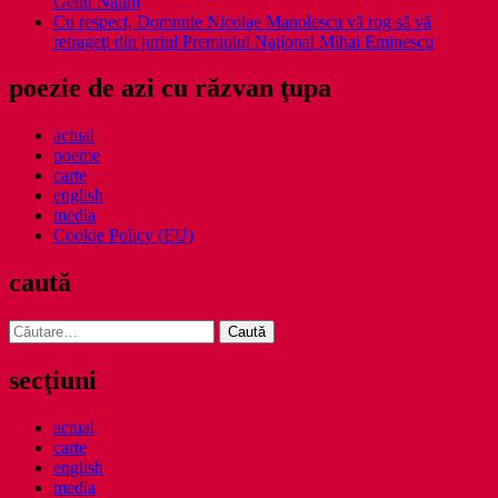
Gellu Naum
Cu respect, Domnule Nicolae Manolescu vă rog să vă
retrageţi din juriul Premiului Naţional Mihai Eminescu
poezie de azi cu răzvan ţupa
actual
poeme
carte
english
media
Cookie Policy (EU)
caută
Caută
după:
secţiuni
actual
carte
english
media