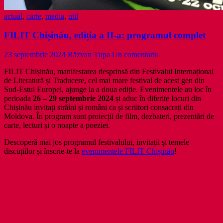
actual
,
carte
,
media
,
util
FILIT Chișinău, ediția a II-a: programul complet
23 septembrie 2024
Răzvan Țupa
Un comentariu
FILIT Chișinău, manifestarea desprinsă din Festivalul Internațional
de Literatură și Traducere, cel mai mare festival de acest gen din
Sud-Estul Europei, ajunge la a doua ediție. Evenimentele au loc în
perioada
26 – 29 septembrie 2024
și aduc în diferite locuri din
Chișinău invitați străini și români ca și scriitori consacrați din
Moldova. În program sunt proiecții de film, dezbateri, prezentări de
carte, lecturi și o noapte a poeziei.
Descoperă mai jos programul festivalului, invitații și temele
discuțiilor și înscrie-te la
evenimentele FILIT Chișinău
!