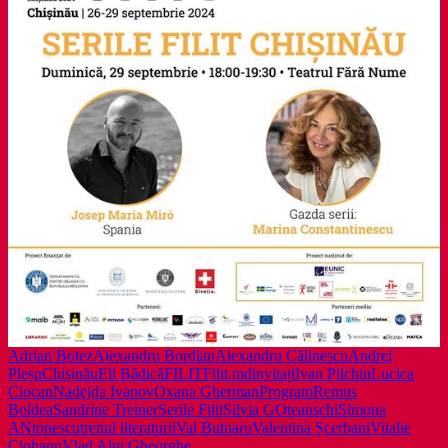
Adrian Botez
Alexandru Bordian
Alexandru Călinescu
Andrei
Pleșu
Chișinău
Eli Bădică
FILIT
Filit.md
invitați
Ivan Pilchin
Lucica
Ciocan
Nadejda Ivanov
Oxana Gherman
Program
Remus
Boldea
Sandrine Treiner
Serile Filit
Silvia GOteanschi
Simona
ANtonescu
trenul literaturii
Val Butnaru
Valentina Șcerbani
Vitalie
Ciobanu
Vlad Alui Gheorghe