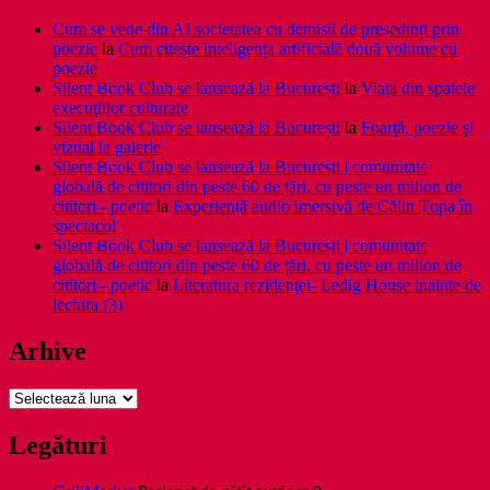
Cum se vede din AI societatea cu demisii de președinți prin
poezie
la
Cum citește inteligența artificială două volume cu
poezie
Silent Book Club se lansează la București
la
Viaţa din spatele
execuţiilor culturale
Silent Book Club se lansează la București
la
Foarţă, poezie şi
vizual la galerie
Silent Book Club se lansează la București | comunitate
globală de cititori din peste 60 de țări, cu peste un milion de
cititori - poetic
la
Experiență audio imersivă de Călin Țopa în
spectacol
Silent Book Club se lansează la București | comunitate
globală de cititori din peste 60 de țări, cu peste un milion de
cititori - poetic
la
Literatura rezidenţei- Ledig House inainte de
lectura (3)
Arhive
Arhive
Legături