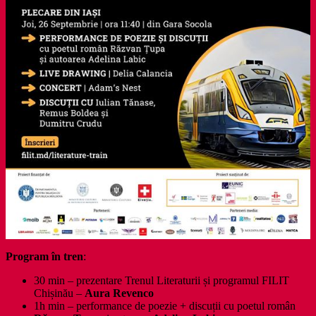
Program în tren
:
30 min – prezentare Trenul Literaturii și programul FILIT
Chișinău –
Aura Revenco
1h min – performance de poezie + discuții cu poetul român