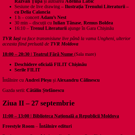
Răzvan Țupa
și autoarea
Adelina Labic
Sesiune de live drawing
– Ilustrația Trenului Literaturii –
cu Delia Calancia
1 h – concert
Adam’s Nest
30 min – discuții cu
Iulian Tănase
,
Remus Boldea
16:10 –
Trenul Literaturii
ajunge în Gara Chișinău
TVR Iași
va face transmisiune live până la vama Ungheni, ulterior
aceasta fiind preluată de
TVR Moldova
18:00 – 20:30 | Teatrul Fără Nume
(Sala mare)
Deschidere oficială FILIT Chișinău
Serile FILIT
Întâlnire cu
Andrei Pleșu
și
Alexandru Călinescu
Gazda serii:
Cătălin Ștefănescu
Ziua II – 27 septembrie
11:00 – 13:00 | Biblioteca Națională a Republicii Moldova
Freestyle Room
–
Întâlnire edituri