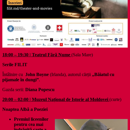
18:00 – 19:30 | Teatrul Fără Nume
(Sala Mare)
Serile FILIT
Întâlnire cu
John Boyne
(Irlanda), autorul cărții
„Băiatul cu
pijamale în dungi”
.
Gazda serii:
Diana Popescu
20:00 – 02:00 | Muzeul Național de Istorie al Moldovei
(curte)
Noaptea Albă a Poeziei
Premiul liceenilor
pentru cea mai
îndrăgită carte a