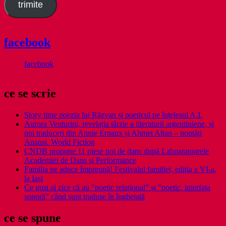
trimite
facebook
facebook
ce se scrie
Story time poezia lui Răzvan și poeticul pe înțelesul A.I.
Aurora Venturini, revelația târzie a literaturii argentiniene, și
noi traduceri din Annie Ernaux și Ahmet Altan – noutăți
Anansi. World Fiction
CNDB propune 11 piese noi de dans după Laboaratoarele
Academiei de Dans și Performance
Familia ne aduce împreună! Festivalul familiei, ediția a VI-a,
la Iași
Ce gust ai zice că au ”poetic relațional” și ”poetic. interfața
sonoră” când sunt traduse în înghețată
ce se spune