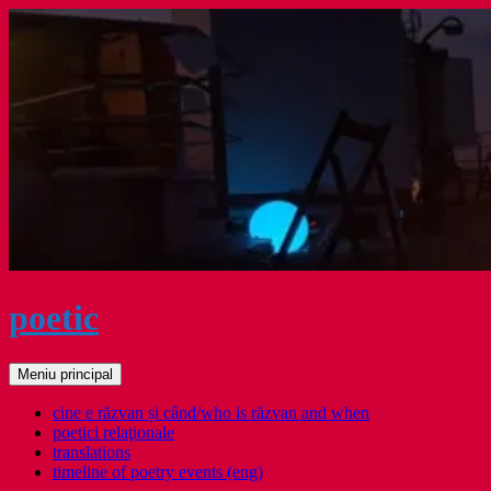
Sari
la
conținut
poetic
Caută
Meniu principal
cine e răzvan și când/who is răzvan and when
poetici relaţionale
translations
timeline of poetry events (eng)