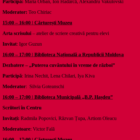
Participă:
Maria Orban, Ion Hadârcă, Alexandru Vakulovski
Moderator:
Teo Chiriac
15:00 – 16:00 | Cărturești Muzeu
Arta scrisului
– atelier de scriere creativă pentru elevi
Invitat
: Igor Guzun
16:00 – 17:00 | Biblioteca Națională a Republicii Moldova
Dezbatere –
„Puterea cuvântului în vreme de război”
Participă
: Irina Nechit, Lena Chilari, Iya Kiva
Moderator
: Silvia Goteanschi
16:00 – 17:00 | Biblioteca Municipală „B.P. Hașdeu”
Scriitori în Centru
Invitați:
Radmila Popovici, Răzvan Țupa, Artiom Oleacu
Moderatoare
: Victor Fală
16:00 – 17:00 | Cărturești Muzeu