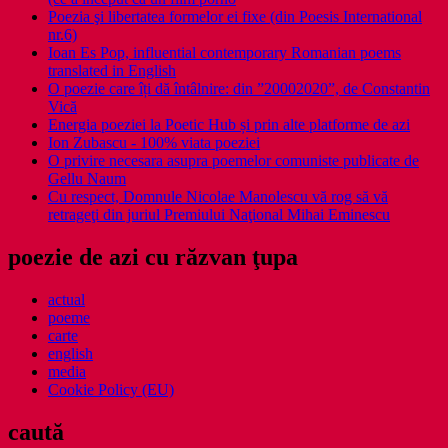
Poezia şi libertatea formelor ei fixe (din Poesis International
nr.6)
Ioan Es Pop, influential contemporary Romanian poems
translated in English
O poezie care îți dă întâlnire: din ”20002020”, de Constantin
Vică
Energia poeziei la Poetic Hub și prin alte platforme de azi
Ion Zubascu - 100% viata poeziei
O privire necesara asupra poemelor comuniste publicate de
Gellu Naum
Cu respect, Domnule Nicolae Manolescu vă rog să vă
retrageţi din juriul Premiului Naţional Mihai Eminescu
poezie de azi cu răzvan ţupa
actual
poeme
carte
english
media
Cookie Policy (EU)
caută