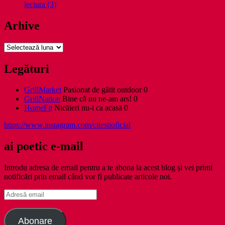
lectura (3)
Arhive
Arhive
Legături
GrillMarket
Pasionat de gătit outdoor 0
GrillNation
Bine că nu ne-am ars! 0
HomeFit
Nicăieri nu-i ca acasă 0
https://www.instagram.com/citestioficial
ai poetic e-mail
Introdu adresa de email pentru a te abona la acest blog și vei primi
notificări prin email când vor fi publicate articole noi.
Adresă
email
Abonare