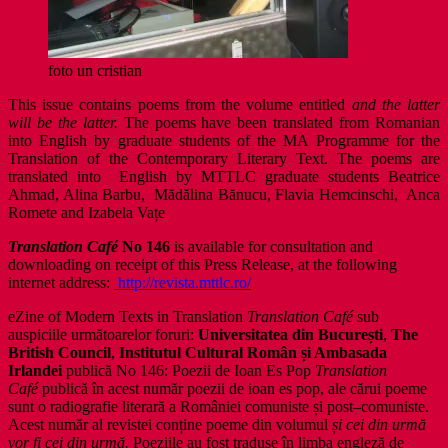
foto un cristian
This issue contains poems from the volume entitled
and the latter
will be the latter.
The poems have been translated from Romanian
into English by graduate students of the MA Programme for the
Translation of the Contemporary Literary Text. The poems are
translated into English by MTTLC graduate students Beatrice
Ahmad, Alina Barbu, Mădălina Bănucu, Flavia Hemcinschi, Anca
Romete and Izabela Vațe
Translation Café
No 146
is available for consultation and
downloading on receipt of this Press Release, at the following
internet address:
http://revista.mttlc.ro/
eZine of Modern Texts in Translation
Translation Café
sub
auspiciile următoarelor foruri:
Universitatea din București
,
The
British Council
,
Institutul Cultural Român
și Ambasada
Irlandei
publică
No 146: Poezii de Ioan Es Pop
Translation
Café
publică în acest număr poezii de ioan es pop, ale cărui poeme
sunt o radiografie literară a României comuniste și post–comuniste.
Acest număr al revistei conține poeme din volumul
și cei din urmă
vor fi cei din urmă.
Poeziile au fost traduse în limba engleză de