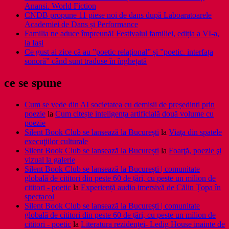
Anansi. World Fiction
CNDB propune 11 piese noi de dans după Laboaratoarele
Academiei de Dans și Performance
Familia ne aduce împreună! Festivalul familiei, ediția a VI-a,
la Iași
Ce gust ai zice că au ”poetic relațional” și ”poetic. interfața
sonoră” când sunt traduse în înghețată
ce se spune
Cum se vede din AI societatea cu demisii de președinți prin
poezie
la
Cum citește inteligența artificială două volume cu
poezie
Silent Book Club se lansează la București
la
Viaţa din spatele
execuţiilor culturale
Silent Book Club se lansează la București
la
Foarţă, poezie şi
vizual la galerie
Silent Book Club se lansează la București | comunitate
globală de cititori din peste 60 de țări, cu peste un milion de
cititori - poetic
la
Experiență audio imersivă de Călin Țopa în
spectacol
Silent Book Club se lansează la București | comunitate
globală de cititori din peste 60 de țări, cu peste un milion de
cititori - poetic
la
Literatura rezidenţei- Ledig House inainte de