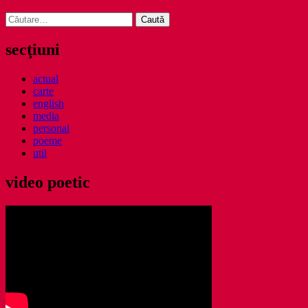
Caută
după:
secţiuni
actual
carte
english
media
personal
poeme
util
video poetic