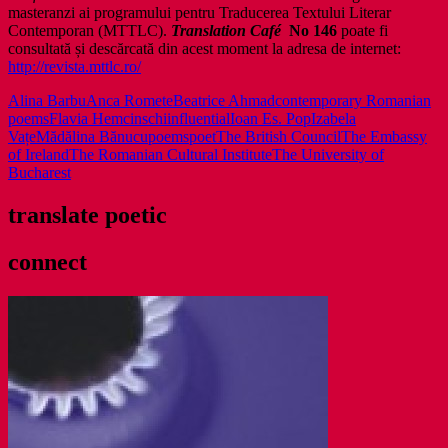
masteranzi ai programului pentru Traducerea Textului Literar
Contemporan (MTTLC).
Translation Café
No 146
poate fi
consultată și descărcată din acest moment la adresa de internet:
http://revista.mttlc.ro/
Alina Barbu
Anca Romete
Beatrice Ahmad
contemporary Romanian
poems
Flavia Hemcinschi
influential
Ioan Es. Pop
Izabela
Vațe
Mădălina Bănucu
poems
poet
The British Council
The Embassy
of Ireland
The Romanian Cultural Institute
The University of
Bucharest
translate poetic
connect