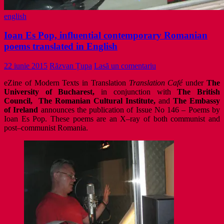
english
Ioan Es Pop, influential contemporary Romanian
poems translated in English
22 iunie 2015
Răzvan Țupa
Lasă un comentariu
e
Zine of Modern Texts in Translation
Translation Café
under
The
University of Bucharest,
in conjunction with
The British
Council, The Romanian Cultural Institute,
and
The Embassy
of Ireland
announces the publication of
Issue No 146 – Poems by
Ioan Es Pop.
These
poems are an X–ray of both communist and
post–communist Romania.