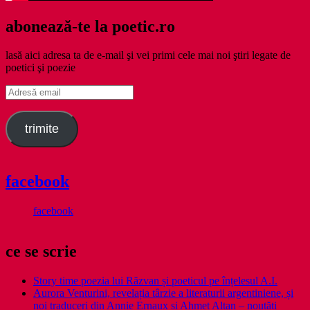
abonează-te la poetic.ro
lasă aici adresa ta de e-mail şi vei primi cele mai noi ştiri legate de
poetici şi poezie
Adresă
email
trimite
facebook
facebook
ce se scrie
Story time poezia lui Răzvan și poeticul pe înțelesul A.I.
Aurora Venturini, revelația târzie a literaturii argentiniene, și
noi traduceri din Annie Ernaux și Ahmet Altan – noutăți