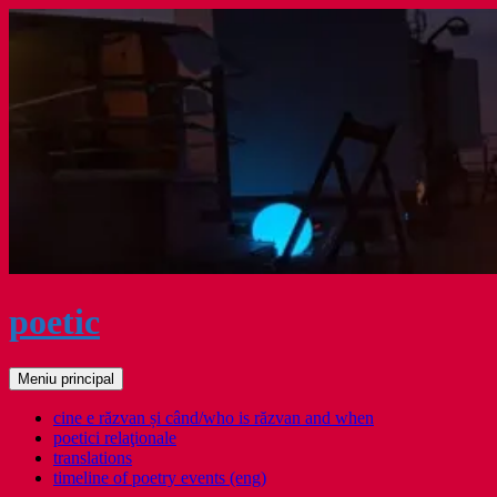
Sari
la
conținut
poetic
Caută
Meniu principal
cine e răzvan și când/who is răzvan and when
poetici relaţionale
translations
timeline of poetry events (eng)