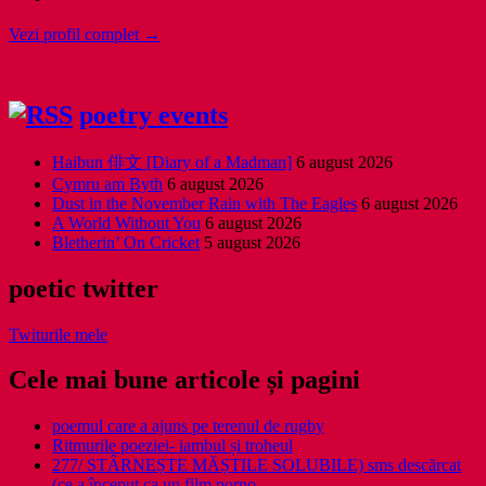
Vezi profil complet →
poetry events
Haibun 俳文 [Diary of a Madman]
6 august 2026
Cymru am Byth
6 august 2026
Dust in the November Rain with The Eagles
6 august 2026
A World Without You
6 august 2026
Bletherin’ On Cricket
5 august 2026
poetic twitter
Twiturile mele
Cele mai bune articole și pagini
poemul care a ajuns pe terenul de rugby
Ritmurile poeziei- iambul și troheul
277/ STÂRNEȘTE MĂȘTILE SOLUBILE) sms descărcat
(ce a început ca un film porno