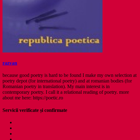
razvan
because good poetry is hard to be found I make my own selection at
poetry depot (for international poetry) and at romanian bodies (for
Romanian poetry in translation). My main interest is in
contemporary poetry. I call it a relational reading of poetry. more
about me here: https://poetic.ro
Servicii verificate și confirmate