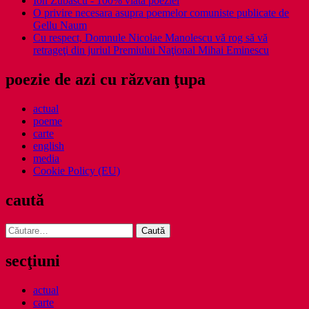
Ion Zubascu - 100% viata poeziei
O privire necesara asupra poemelor comuniste publicate de
Gellu Naum
Cu respect, Domnule Nicolae Manolescu vă rog să vă
retrageţi din juriul Premiului Naţional Mihai Eminescu
poezie de azi cu răzvan ţupa
actual
poeme
carte
english
media
Cookie Policy (EU)
caută
Caută
după:
secţiuni
actual
carte