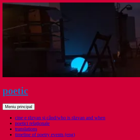
Sari
la
conținut
poetic
Caută
Meniu principal
cine e răzvan și când/who is răzvan and when
poetici relaţionale
translations
timeline of poetry events (eng)