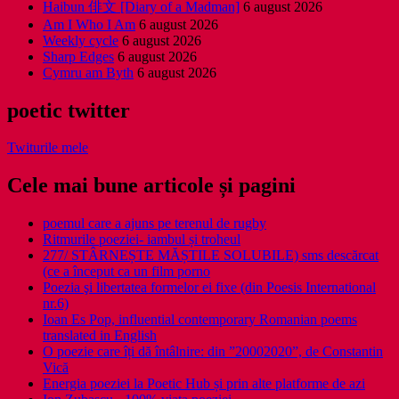
Haibun 俳文 [Diary of a Madman]
6 august 2026
Am I Who I Am
6 august 2026
Weekly cycle
6 august 2026
Sharp Edges
6 august 2026
Cymru am Byth
6 august 2026
poetic twitter
Twiturile mele
Cele mai bune articole și pagini
poemul care a ajuns pe terenul de rugby
Ritmurile poeziei- iambul și troheul
277/ STÂRNEȘTE MĂȘTILE SOLUBILE) sms descărcat
(ce a început ca un film porno
Poezia şi libertatea formelor ei fixe (din Poesis International
nr.6)
Ioan Es Pop, influential contemporary Romanian poems
translated in English
O poezie care îți dă întâlnire: din ”20002020”, de Constantin
Vică
Energia poeziei la Poetic Hub și prin alte platforme de azi