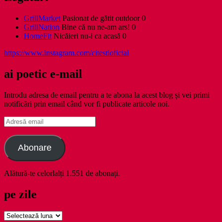
GrillMarket
Pasionat de gătit outdoor 0
GrillNation
Bine că nu ne-am ars! 0
HomeFit
Nicăieri nu-i ca acasă 0
https://www.instagram.com/citestioficial
ai poetic e-mail
Introdu adresa de email pentru a te abona la acest blog și vei primi
notificări prin email când vor fi publicate articole noi.
Adresă
email
Abonare
Alătură-te celorlalți 1.551 de abonați.
pe zile
pe