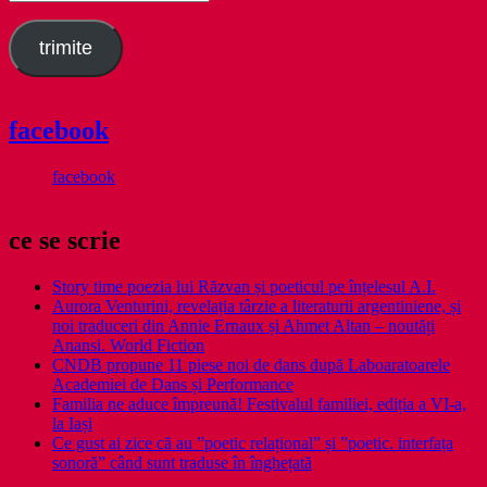
email
trimite
facebook
facebook
ce se scrie
Story time poezia lui Răzvan și poeticul pe înțelesul A.I.
Aurora Venturini, revelația târzie a literaturii argentiniene, și
noi traduceri din Annie Ernaux și Ahmet Altan – noutăți
Anansi. World Fiction
CNDB propune 11 piese noi de dans după Laboaratoarele
Academiei de Dans și Performance
Familia ne aduce împreună! Festivalul familiei, ediția a VI-a,
la Iași
Ce gust ai zice că au ”poetic relațional” și ”poetic. interfața
sonoră” când sunt traduse în înghețată