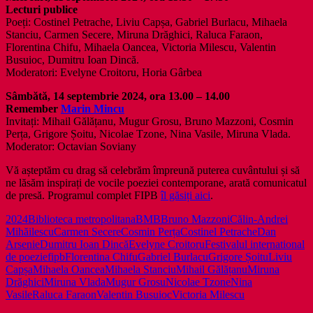
Lecturi publice
Poeți: Costinel Petrache, Liviu Capșa, Gabriel Burlacu, Mihaela
Stanciu, Carmen Secere, Miruna Drăghici, Raluca Faraon,
Florentina Chifu, Mihaela Oancea, Victoria Milescu, Valentin
Busuioc, Dumitru Ioan Dincă.
Moderatori: Evelyne Croitoru, Horia Gârbea
Sâmbătă, 14 septembrie 2024, ora 13.00 – 14.00
Remember
Marin Mincu
Invitați: Mihail Gălățanu, Mugur Grosu, Bruno Mazzoni, Cosmin
Perța, Grigore Șoitu, Nicolae Tzone, Nina Vasile, Miruna Vlada.
Moderator: Octavian Soviany
Vă așteptăm cu drag să celebrăm împreună puterea cuvântului și să
ne lăsăm inspirați de vocile poeziei contemporane, arată comunicatul
de presă. Programul complet FIPB
îl găsiți aici
.
2024
Biblioteca metropolitana
BMB
Bruno Mazzoni
Călin-Andrei
Mihăilescu
Carmen Secere
Cosmin Perța
Costinel Petrache
Dan
Arsenie
Dumitru Ioan Dincă
Evelyne Croitoru
Festivalul international
de poezie
fipb
Florentina Chifu
Gabriel Burlacu
Grigore Șoitu
Liviu
Capșa
Mihaela Oancea
Mihaela Stanciu
Mihail Gălățanu
Miruna
Drăghici
Miruna Vlada
Mugur Grosu
Nicolae Tzone
Nina
Vasile
Raluca Faraon
Valentin Busuioc
Victoria Milescu