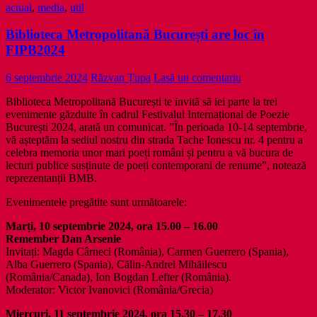
actual
,
media
,
util
Biblioteca Metropolitană București are loc în
FIPB2024
6 septembrie 2024
Răzvan Țupa
Lasă un comentariu
Biblioteca Metropolitană București te invită să iei parte la trei
evenimente găzduite în cadrul Festivalui Internațional de Poezie
București 2024, arată un comunicat. ”În perioada 10-14 septembrie,
vă așteptăm la sediul nostru din strada Tache Ionescu nr. 4 pentru a
celebra memoria unor mari poeți români și pentru a vă bucura de
lecturi publice susținute de poeți contemporani de renume”, notează
reprezentanții BMB.
Evenimentele pregătite sunt următoarele:
Marți, 10 septembrie 2024, ora 15.00 – 16.00
Remember Dan Arsenie
Invitați: Magda Cârneci (România), Carmen Guerrero (Spania),
Alba Guerrero (Spania), Călin-Andrei Mihăilescu
(România/Canada), Ion Bogdan Lefter (România).
Moderator: Victor Ivanovici (România/Grecia)
Miercuri, 11 septembrie 2024, ora 15.30 – 17.30