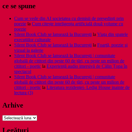
ce se spune
Cum se vede din AI societatea cu demisii de președinți prin
poezie
la
Cum citește inteligența artificială două volume cu
poezie
Silent Book Club se lansează la București
la
Viaţa din spatele
execuţiilor culturale
Silent Book Club se lansează la București
la
Foarţă, poezie şi
vizual la galerie
Silent Book Club se lansează la București | comunitate
globală de cititori din peste 60 de țări, cu peste un milion de
cititori - poetic
la
Experiență audio imersivă de Călin Țopa în
spectacol
Silent Book Club se lansează la București | comunitate
globală de cititori din peste 60 de țări, cu peste un milion de
cititori - poetic
la
Literatura rezidenţei- Ledig House inainte de
lectura (3)
Arhive
Arhive
Legături