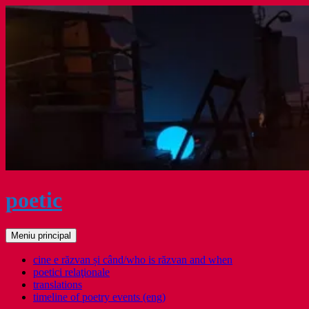
Sari
la
conținut
poetic
Caută
Meniu principal
cine e răzvan și când/who is răzvan and when
poetici relaţionale
translations
timeline of poetry events (eng)