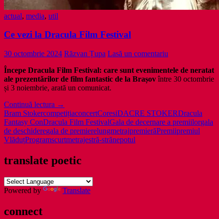
actual
,
media
,
util
Ce vezi la Dracula Film Festival
30 octombrie 2024
Răzvan Țupa
Lasă un comentariu
Începe Dracula Film Festival: care sunt evenimentele de neratat
ale prezentărilor de film fantastic de la Brașov
între 30 octombrie
și 3 noiembrie, arată un comunicat.
Ce
Continuă lectura
→
vezi
Bram Stoker
competiția
concert
Coresi
DACRE STOKER
Dracula
la
Fantasy Con
Dracula Film Festival
Gala de decernare a premiilor
gala
Dracula
de deschidere
gala de premiere
lungmetraj
premieră
Premii
premiul
Film
Vlăduț
Program
scurtmetraje
stră-strănepotul
Festival
translate poetic
Powered by
Translate
connect