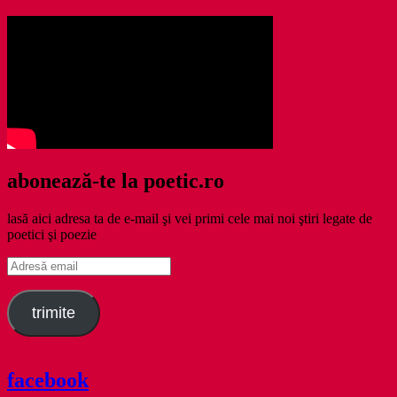
abonează-te la poetic.ro
lasă aici adresa ta de e-mail şi vei primi cele mai noi ştiri legate de
poetici şi poezie
Adresă
email
trimite
facebook