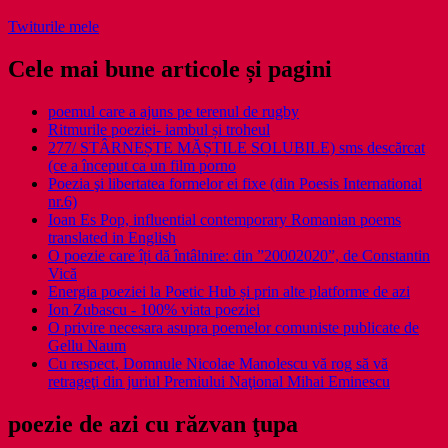
Twiturile mele
Cele mai bune articole și pagini
poemul care a ajuns pe terenul de rugby
Ritmurile poeziei- iambul și troheul
277/ STÂRNEȘTE MĂȘTILE SOLUBILE) sms descărcat
(ce a început ca un film porno
Poezia şi libertatea formelor ei fixe (din Poesis International
nr.6)
Ioan Es Pop, influential contemporary Romanian poems
translated in English
O poezie care îți dă întâlnire: din ”20002020”, de Constantin
Vică
Energia poeziei la Poetic Hub și prin alte platforme de azi
Ion Zubascu - 100% viata poeziei
O privire necesara asupra poemelor comuniste publicate de
Gellu Naum
Cu respect, Domnule Nicolae Manolescu vă rog să vă
retrageţi din juriul Premiului Naţional Mihai Eminescu
poezie de azi cu răzvan ţupa