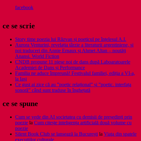
facebook
ce se scrie
Story time poezia lui Răzvan și poeticul pe înțelesul A.I.
Aurora Venturini, revelația târzie a literaturii argentiniene, și
noi traduceri din Annie Ernaux și Ahmet Altan – noutăți
Anansi. World Fiction
CNDB propune 11 piese noi de dans după Laboaratoarele
Academiei de Dans și Performance
Familia ne aduce împreună! Festivalul familiei, ediția a VI-a,
la Iași
Ce gust ai zice că au ”poetic relațional” și ”poetic. interfața
sonoră” când sunt traduse în înghețată
ce se spune
Cum se vede din AI societatea cu demisii de președinți prin
poezie
la
Cum citește inteligența artificială două volume cu
poezie
Silent Book Club se lansează la București
la
Viaţa din spatele
execuţiilor culturale