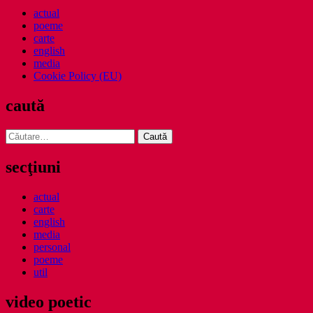
actual
poeme
carte
english
media
Cookie Policy (EU)
caută
Caută
după:
secţiuni
actual
carte
english
media
personal
poeme
util
video poetic