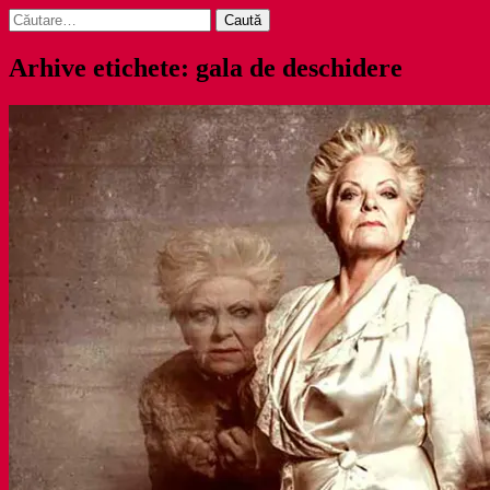
Caută
după:
Arhive etichete: gala de deschidere