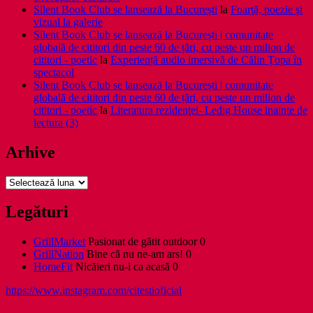
Silent Book Club se lansează la București
la
Foarţă, poezie şi
vizual la galerie
Silent Book Club se lansează la București | comunitate
globală de cititori din peste 60 de țări, cu peste un milion de
cititori - poetic
la
Experiență audio imersivă de Călin Țopa în
spectacol
Silent Book Club se lansează la București | comunitate
globală de cititori din peste 60 de țări, cu peste un milion de
cititori - poetic
la
Literatura rezidenţei- Ledig House inainte de
lectura (3)
Arhive
Arhive
Legături
GrillMarket
Pasionat de gătit outdoor 0
GrillNation
Bine că nu ne-am ars! 0
HomeFit
Nicăieri nu-i ca acasă 0
https://www.instagram.com/citestioficial