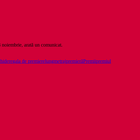
3 noiembrie, arată un comunicat.
chidere
gala de premiere
lungmetraj
premieră
Premii
premiul