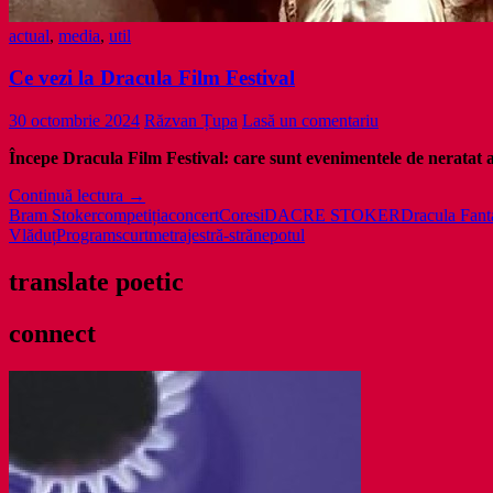
actual
,
media
,
util
Ce vezi la Dracula Film Festival
30 octombrie 2024
Răzvan Țupa
Lasă un comentariu
Începe Dracula Film Festival: care sunt evenimentele de neratat al
Ce
Continuă lectura
→
vezi
Bram Stoker
competiția
concert
Coresi
DACRE STOKER
Dracula Fan
la
Vlăduț
Program
scurtmetraje
stră-strănepotul
Dracula
Film
translate poetic
Festival
connect