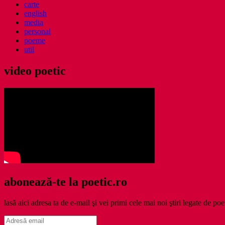
carte
english
media
personal
poeme
util
video poetic
abonează-te la poetic.ro
lasă aici adresa ta de e-mail şi vei primi cele mai noi ştiri legate de poe
Adresă