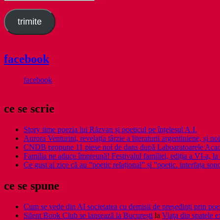
email
trimite
facebook
facebook
ce se scrie
Story time poezia lui Răzvan și poeticul pe înțelesul A.I.
Aurora Venturini, revelația târzie a literaturii argentiniene, și
CNDB propune 11 piese noi de dans după Laboaratoarele Acad
Familia ne aduce împreună! Festivalul familiei, ediția a VI-a, la 
Ce gust ai zice că au ”poetic relațional” și ”poetic. interfața so
ce se spune
Cum se vede din AI societatea cu demisii de președinți prin poe
Silent Book Club se lansează la București
la
Viaţa din spatele e