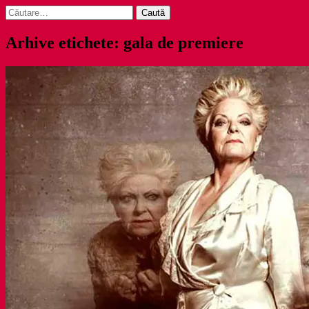
Caută
după:
Arhive etichete: gala de premiere