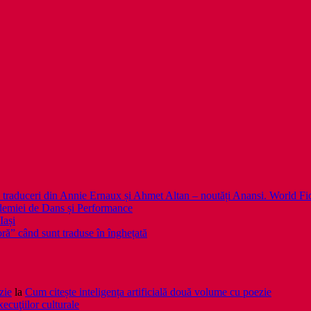
 noi traduceri din Annie Ernaux și Ahmet Altan – noutăți Anansi. World Fi
emiei de Dans și Performance
Iași
noră” când sunt traduse în înghețată
zie
la
Cum citește inteligența artificială două volume cu poezie
xecuţiilor culturale