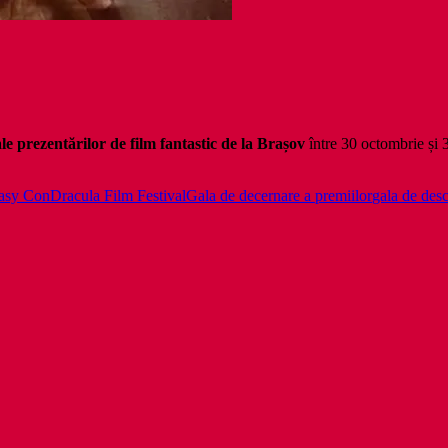
e prezentărilor de film fantastic de la Brașov
între 30 octombrie și 
tasy Con
Dracula Film Festival
Gala de decernare a premiilor
gala de des