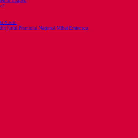
ed in English
ică
llu Naum
din juriul Premiului Naţional Mihai Eminescu