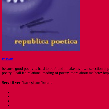
razvan
because good poetry is hard to be found I make my own selection at po
poetry. I call it a relational reading of poetry. more about me here: http
Servicii verificate și confirmate