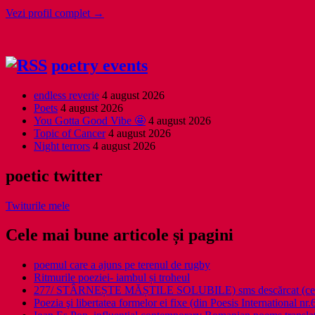
Vezi profil complet →
poetry events
endless reverie
4 august 2026
Poets
4 august 2026
You Gotta Good Vibe 🤩
4 august 2026
Topic of Cancer
4 august 2026
Night terrors
4 august 2026
poetic twitter
Twiturile mele
Cele mai bune articole și pagini
poemul care a ajuns pe terenul de rugby
Ritmurile poeziei- iambul și troheul
277/ STÂRNEȘTE MĂȘTILE SOLUBILE) sms descărcat (ce a î
Poezia şi libertatea formelor ei fixe (din Poesis International nr.