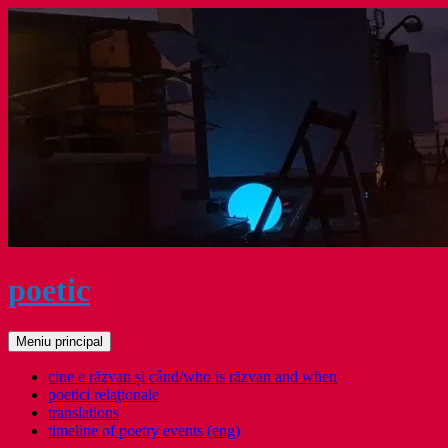
Sari
la
conținut
poetic
Caută
Meniu principal
cine e răzvan și când/who is răzvan and when
poetici relaţionale
translations
timeline of poetry events (eng)