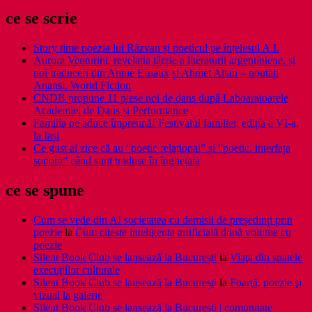
ce se scrie
Story time poezia lui Răzvan și poeticul pe înțelesul A.I.
Aurora Venturini, revelația târzie a literaturii argentiniene, și
noi traduceri din Annie Ernaux și Ahmet Altan – noutăți
Anansi. World Fiction
CNDB propune 11 piese noi de dans după Laboaratoarele
Academiei de Dans și Performance
Familia ne aduce împreună! Festivalul familiei, ediția a VI-a,
la Iași
Ce gust ai zice că au ”poetic relațional” și ”poetic. interfața
sonoră” când sunt traduse în înghețată
ce se spune
Cum se vede din AI societatea cu demisii de președinți prin
poezie
la
Cum citește inteligența artificială două volume cu
poezie
Silent Book Club se lansează la București
la
Viaţa din spatele
execuţiilor culturale
Silent Book Club se lansează la București
la
Foarţă, poezie şi
vizual la galerie
Silent Book Club se lansează la București | comunitate