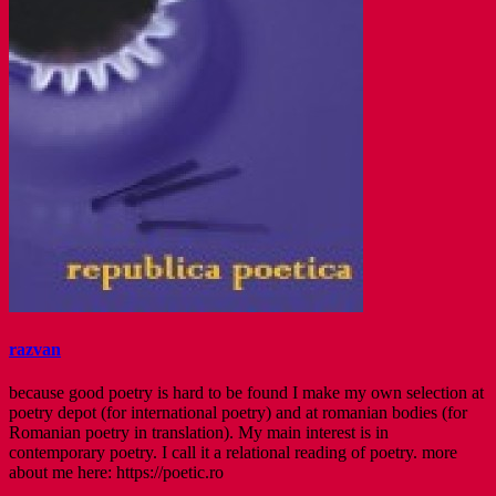
razvan
because good poetry is hard to be found I make my own selection at
poetry depot (for international poetry) and at romanian bodies (for
Romanian poetry in translation). My main interest is in
contemporary poetry. I call it a relational reading of poetry. more
about me here: https://poetic.ro