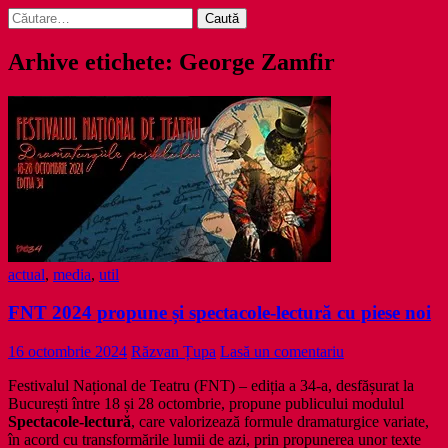
Caută
după:
Arhive etichete: George Zamfir
actual
,
media
,
util
FNT 2024 propune și spectacole-lectură cu piese noi
16 octombrie 2024
Răzvan Țupa
Lasă un comentariu
Festivalul Național de Teatru (FNT) – ediția a 34-a, desfășurat la
București între 18 și 28 octombrie, propune publicului modulul
Spectacole-lectură
, care valorizează formule dramaturgice variate,
în acord cu transformările lumii de azi, prin propunerea unor texte