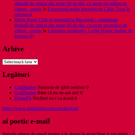
globală de cititori din peste 60 de țări, cu peste un milion de
cititori - poetic
la
Experiență audio imersivă de Călin Țopa în
spectacol
Silent Book Club se lansează la București | comunitate
globală de cititori din peste 60 de țări, cu peste un milion de
cititori - poetic
la
Literatura rezidenţei- Ledig House inainte de
lectura (3)
Arhive
Arhive
Legături
GrillMarket
Pasionat de gătit outdoor 0
GrillNation
Bine că nu ne-am ars! 0
HomeFit
Nicăieri nu-i ca acasă 0
https://www.instagram.com/citestioficial
ai poetic e-mail
Introdu adresa de email pentru a te abona la acest blog și vei primi