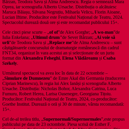
Bârzan, Teodora Savu și Alma Andreescu. Regia o semnează Mara
Oprea, iar scenografia Alberto Ursache. Distribuția o alcătuiesc
Maruca Băiașu, Silvana Negruțiu, Mihaela Velicu, Florin Aioane,
Lucian Iftime. Producător este Festivalul Național de Teatru, 2024.
Spectacolul durează două ore și este recomandat publicului 15+.
Cele cinci piese scurte – „
of of
”de Alex Gorghe; „
A wo-man
”de
Iulia Enkelana; „
Ultimul drum
”
de Sever Bârzan; „
Ai voie să
urli
”de Teodora Savu și „
Replace me
”de Alma Andreescu – sunt
câștigătoarele concursului de dramaturgie românească din cadrul
FNT34, organizat în vara acestui an și selecționate de un juriu
format din
Alexandra Felseghi
,
Elena Vlădăreanu
și
Csaba
Székely
.
Următorul spectacol va avea loc în data de 22 octombrie –
„
Simulare de Dumnezeu
” de Emre Akal din Germania (traducerea
Ciprian Marinescu), în regia lui Alex Ianăși și scenografia Alberto
Ursache. Distribuția: Nicholas Bohor, Alexandra Catrina, Luca
Fumuru, Robert Herea, Larisa Oasenegre, Georgiana Tițoiu.
Producător: Festivalul Național de Teatru, 2024, co-producător:
Goethe Institut. Durează o oră și 30 de minute, vârsta recomandată:
15+.
Cel de-al treilea titlu, „
Supernormali/Supernormales
”,este propus
publicului pe data de 23 octombrie. Piesa scrisă de Esther F.