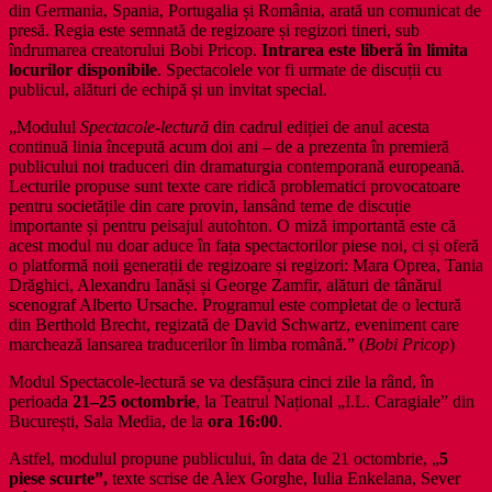
din Germania, Spania, Portugalia și România, arată un comunicat de
presă. Regia este semnată de regizoare și regizori tineri, sub
îndrumarea creatorului Bobi Pricop.
Intrarea este liberă în limita
locurilor disponibile
. Spectacolele vor fi urmate de discuții cu
publicul, alături de echipă și un invitat special.
„Modulul
Spectacole-lectură
din cadrul ediției de anul acesta
continuă linia începută acum doi ani – de a prezenta în premieră
publicului noi traduceri din dramaturgia contemporană europeană.
Lecturile propuse sunt texte care ridică problematici provocatoare
pentru societățile din care provin, lansând teme de discuție
importante și pentru peisajul autohton. O miză importantă este că
acest modul nu doar aduce în fața spectactorilor piese noi, ci și oferă
o platformă noii generații de regizoare și regizori: Mara Oprea, Tania
Drăghici, Alexandru Ianăși și George Zamfir, alături de tânărul
scenograf Alberto Ursache. Programul este completat de o lectură
din Berthold Brecht, regizată de David Schwartz, eveniment care
marchează lansarea traducerilor în limba română.” (
Bobi Pricop
)
Modul Spectacole-lectură se va desfășura cinci zile la rând, în
perioada
21–25 octombrie
, la Teatrul Național „I.L. Caragiale” din
București, Sala Media, de la
ora 16:00
.
Astfel, modulul propune publicului, în data de 21 octombrie, „
5
piese scurte”,
texte scrise de Alex Gorghe, Iulia Enkelana, Sever