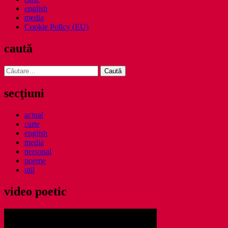
english
media
Cookie Policy (EU)
caută
Caută
după:
secţiuni
actual
carte
english
media
personal
poeme
util
video poetic