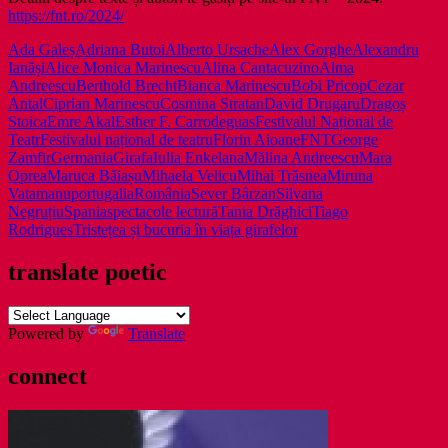
https://fnt.ro/2024/
Ada Galeș
Adriana Butoi
Alberto Ursache
Alex Gorghe
Alexandru
Ianăși
Alice Monica Marinescu
Alina Cantacuzino
Alma
Andreescu
Berthold Brecht
Bianca Marinescu
Bobi Pricop
Cezar
Antal
Ciprian Marinescu
Cosmina Stratan
David Drugaru
Dragoș
Stoica
Emre Akal
Esther F. Carrodeguas
Festivalul Național de
Teatr
Festivalul național de teatru
Florin Aioane
FNT
George
Zamfir
Germania
Girafa
Iulia Enkelana
Mălina Andreescu
Mara
Oprea
Maruca Băiașu
Mihaela Velicu
Mihai Trăsnea
Miruna
Vatamanu
portugalia
România
Sever Bârzan
Silvana
Negruțiu
Spania
spectacole lectură
Tania Drăghici
Tiago
Rodrigues
Tristețea și bucuria în viața girafelor
translate poetic
Powered by
Translate
connect