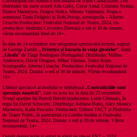
Carrodeguas din Spania a fost tradusă de Alina Cantacuzino. Din
distribuție fac parte actorii Ada Galeș, Cezar Antal, Cosmina Stratan,
Bianca Marinescu, Dragoș Stoica, Miruna Vatamanu. Regia o
semnează Tania Drăghici și Bobi Pricop, scenografia – Alberto
Ursache.Producător: Festivalul Național de Teatru, 2024, co-
producător: Institutul Cervantes.Durează o oră și 30 de minute,
vârsta recomandată fiind de 18+.
În data de 24 octombrie este programat spectacolul-lectură, regizat
de George Zamfir, „
Tristețea și bucuria în viața girafelor
”, după
„
Girafa
” de Tiago Rodrigues (Portugalia). Distribuția: Mălina
Andreescu, David Drugaru, Mihai Trăsnea, Tudor Bojin.
Scenografia: Alberto Ursache. Producător: Festivalul Național de
Teatru, 2024. Durata: o oră și 30 de minute. Vârsta recomandată:
15+.
Ultimul spectacol al modului se intitulează „
Contradicțiile sunt
speranța noastră!
”, care va avea loc în data de 25 octombrie.
Textul aparține lui Bertolt Brecht (traducerea: Lorin Ghiman), în
regia lui David Schwartz. Distribuția: Adriana Butoi, Alice Monica
Marinescu, Katia Pascariu. Producător: Editura TACT și Platforma
de Teatru Politic, în parteneriat cu Goethe-Institut și Festivalul
Național de Teatru, 2024. Durata: o oră și 20 de minute. Vârsta
recomandată: 14+
Detalii despre texte și autori le găsiți pe site-ul FNT – 2024: