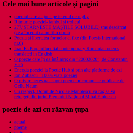
Cele mai bune articole și pagini
poemul care a ajuns pe terenul de rugby
Ritmurile poeziei- iambul și troheul
277/ STÂRNEȘTE MĂȘTILE SOLUBILE) sms descărcat
(ce a început ca un film porno
Poezia şi libertatea formelor ei fixe (din Poesis International
nr.6)
Ioan Es Pop, influential contemporary Romanian poems
translated in English
O poezie care îți dă întâlnire: din ”20002020”, de Constantin
Vică
Energia poeziei la Poetic Hub și prin alte platforme de azi
Ion Zubascu - 100% viata poeziei
O privire necesara asupra poemelor comuniste publicate de
Gellu Naum
Cu respect, Domnule Nicolae Manolescu vă rog să vă
retrageţi din juriul Premiului Naţional Mihai Eminescu
poezie de azi cu răzvan ţupa
actual
poeme
carte