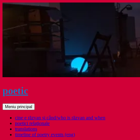
Sari
la
conținut
poetic
Caută
Meniu principal
cine e răzvan și când/who is răzvan and when
poetici relaţionale
translations
timeline of poetry events (eng)