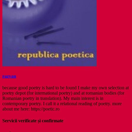
razvan
because good poetry is hard to be found I make my own selection at
poetry depot (for international poetry) and at romanian bodies (for
Romanian poetry in translation). My main interest is in
contemporary poetry. I call it a relational reading of poetry. more
about me here: https://poetic.ro
Servicii verificate și confirmate