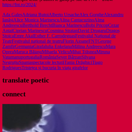
https://fnt.ro/2024/
Ada Galeș
Adriana Butoi
Alberto Ursache
Alex Gorghe
Alexandru
Ianăși
Alice Monica Marinescu
Alina Cantacuzino
Alma
Andreescu
Berthold Brecht
Bianca Marinescu
Bobi Pricop
Cezar
Antal
Ciprian Marinescu
Cosmina Stratan
David Drugaru
Dragoș
Stoica
Emre Akal
Esther F. Carrodeguas
Festivalul Național de
Teatr
Festivalul național de teatru
Florin Aioane
FNT
George
Zamfir
Germania
Girafa
Iulia Enkelana
Mălina Andreescu
Mara
Oprea
Maruca Băiașu
Mihaela Velicu
Mihai Trăsnea
Miruna
Vatamanu
portugalia
România
Sever Bârzan
Silvana
Negruțiu
Spania
spectacole lectură
Tania Drăghici
Tiago
Rodrigues
Tristețea și bucuria în viața girafelor
translate poetic
connect