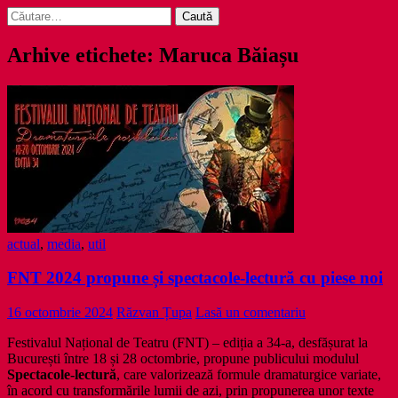
Caută
după:
Arhive etichete: Maruca Băiașu
actual
,
media
,
util
FNT 2024 propune și spectacole-lectură cu piese noi
16 octombrie 2024
Răzvan Țupa
Lasă un comentariu
Festivalul Național de Teatru (FNT) – ediția a 34-a, desfășurat la
București între 18 și 28 octombrie, propune publicului modulul
Spectacole-lectură
, care valorizează formule dramaturgice variate,
în acord cu transformările lumii de azi, prin propunerea unor texte