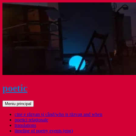
Sari
la
conținut
poetic
Caută
Meniu principal
cine e răzvan și când/who is răzvan and when
poetici relaţionale
translations
timeline of poetry events (eng)