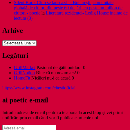
Silent Book Club se lansează la București | comunitate
globală de cititori din peste 60 de țări, cu peste un milion de
cititori - poetic
la
Literatura rezidenţei- Ledig House inainte de
lectura (3)
Arhive
Arhive
Legături
GrillMarket
Pasionat de gătit outdoor 0
GrillNation
Bine că nu ne-am ars! 0
HomeFit
Nicăieri nu-i ca acasă 0
https://www.instagram.com/citestioficial
ai poetic e-mail
Introdu adresa de email pentru a te abona la acest blog și vei primi
notificări prin email când vor fi publicate articole noi.
Adresă