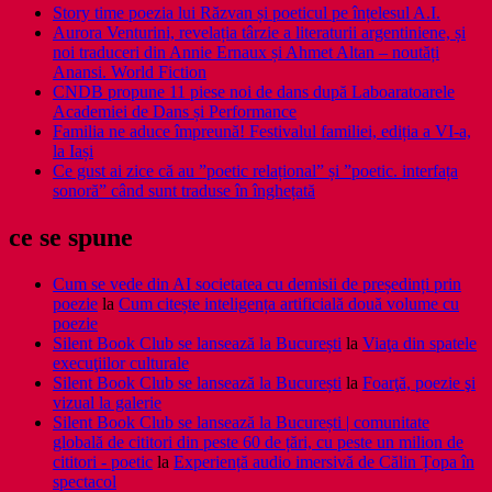
Story time poezia lui Răzvan și poeticul pe înțelesul A.I.
Aurora Venturini, revelația târzie a literaturii argentiniene, și
noi traduceri din Annie Ernaux și Ahmet Altan – noutăți
Anansi. World Fiction
CNDB propune 11 piese noi de dans după Laboaratoarele
Academiei de Dans și Performance
Familia ne aduce împreună! Festivalul familiei, ediția a VI-a,
la Iași
Ce gust ai zice că au ”poetic relațional” și ”poetic. interfața
sonoră” când sunt traduse în înghețată
ce se spune
Cum se vede din AI societatea cu demisii de președinți prin
poezie
la
Cum citește inteligența artificială două volume cu
poezie
Silent Book Club se lansează la București
la
Viaţa din spatele
execuţiilor culturale
Silent Book Club se lansează la București
la
Foarţă, poezie şi
vizual la galerie
Silent Book Club se lansează la București | comunitate
globală de cititori din peste 60 de țări, cu peste un milion de
cititori - poetic
la
Experiență audio imersivă de Călin Țopa în
spectacol