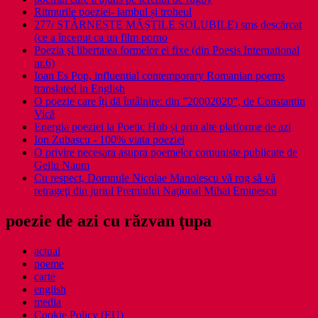
Ritmurile poeziei- iambul și troheul
277/ STÂRNEȘTE MĂȘTILE SOLUBILE) sms descărcat
(ce a început ca un film porno
Poezia şi libertatea formelor ei fixe (din Poesis International
nr.6)
Ioan Es Pop, influential contemporary Romanian poems
translated in English
O poezie care îți dă întâlnire: din ”20002020”, de Constantin
Vică
Energia poeziei la Poetic Hub și prin alte platforme de azi
Ion Zubascu - 100% viata poeziei
O privire necesara asupra poemelor comuniste publicate de
Gellu Naum
Cu respect, Domnule Nicolae Manolescu vă rog să vă
retrageţi din juriul Premiului Naţional Mihai Eminescu
poezie de azi cu răzvan ţupa
actual
poeme
carte
english
media
Cookie Policy (EU)