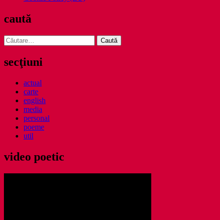
caută
Caută
după:
secţiuni
actual
carte
english
media
personal
poeme
util
video poetic