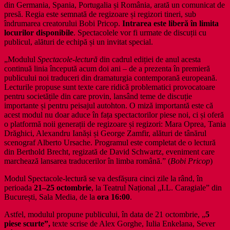
din Germania, Spania, Portugalia și România, arată un comunicat de
presă. Regia este semnată de regizoare și regizori tineri, sub
îndrumarea creatorului Bobi Pricop.
Intrarea este liberă în limita
locurilor disponibile
. Spectacolele vor fi urmate de discuții cu
publicul, alături de echipă și un invitat special.
„Modulul
Spectacole-lectură
din cadrul ediției de anul acesta
continuă linia începută acum doi ani – de a prezenta în premieră
publicului noi traduceri din dramaturgia contemporană europeană.
Lecturile propuse sunt texte care ridică problematici provocatoare
pentru societățile din care provin, lansând teme de discuție
importante și pentru peisajul autohton. O miză importantă este că
acest modul nu doar aduce în fața spectactorilor piese noi, ci și oferă
o platformă noii generații de regizoare și regizori: Mara Oprea, Tania
Drăghici, Alexandru Ianăși și George Zamfir, alături de tânărul
scenograf Alberto Ursache. Programul este completat de o lectură
din Berthold Brecht, regizată de David Schwartz, eveniment care
marchează lansarea traducerilor în limba română.” (
Bobi Pricop
)
Modul Spectacole-lectură se va desfășura cinci zile la rând, în
perioada
21–25 octombrie
, la Teatrul Național „I.L. Caragiale” din
București, Sala Media, de la
ora 16:00
.
Astfel, modulul propune publicului, în data de 21 octombrie, „
5
piese scurte”,
texte scrise de Alex Gorghe, Iulia Enkelana, Sever