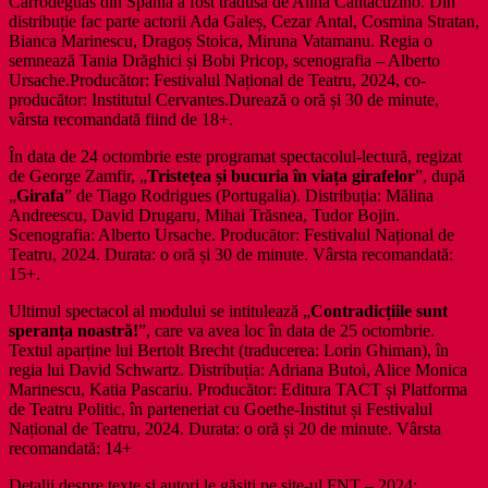
Carrodeguas din Spania a fost tradusă de Alina Cantacuzino. Din
distribuție fac parte actorii Ada Galeș, Cezar Antal, Cosmina Stratan,
Bianca Marinescu, Dragoș Stoica, Miruna Vatamanu. Regia o
semnează Tania Drăghici și Bobi Pricop, scenografia – Alberto
Ursache.Producător: Festivalul Național de Teatru, 2024, co-
producător: Institutul Cervantes.Durează o oră și 30 de minute,
vârsta recomandată fiind de 18+.
În data de 24 octombrie este programat spectacolul-lectură, regizat
de George Zamfir, „
Tristețea și bucuria în viața girafelor
”, după
„
Girafa
” de Tiago Rodrigues (Portugalia). Distribuția: Mălina
Andreescu, David Drugaru, Mihai Trăsnea, Tudor Bojin.
Scenografia: Alberto Ursache. Producător: Festivalul Național de
Teatru, 2024. Durata: o oră și 30 de minute. Vârsta recomandată:
15+.
Ultimul spectacol al modului se intitulează „
Contradicțiile sunt
speranța noastră!
”, care va avea loc în data de 25 octombrie.
Textul aparține lui Bertolt Brecht (traducerea: Lorin Ghiman), în
regia lui David Schwartz. Distribuția: Adriana Butoi, Alice Monica
Marinescu, Katia Pascariu. Producător: Editura TACT și Platforma
de Teatru Politic, în parteneriat cu Goethe-Institut și Festivalul
Național de Teatru, 2024. Durata: o oră și 20 de minute. Vârsta
recomandată: 14+
Detalii despre texte și autori le găsiți pe site-ul FNT – 2024: