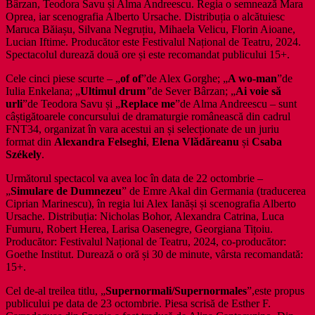
Bârzan, Teodora Savu și Alma Andreescu. Regia o semnează Mara
Oprea, iar scenografia Alberto Ursache. Distribuția o alcătuiesc
Maruca Băiașu, Silvana Negruțiu, Mihaela Velicu, Florin Aioane,
Lucian Iftime. Producător este Festivalul Național de Teatru, 2024.
Spectacolul durează două ore și este recomandat publicului 15+.
Cele cinci piese scurte – „
of of
”de Alex Gorghe; „
A wo-man
”de
Iulia Enkelana; „
Ultimul drum
”
de Sever Bârzan; „
Ai voie să
urli
”de Teodora Savu și „
Replace me
”de Alma Andreescu – sunt
câștigătoarele concursului de dramaturgie românească din cadrul
FNT34, organizat în vara acestui an și selecționate de un juriu
format din
Alexandra Felseghi
,
Elena Vlădăreanu
și
Csaba
Székely
.
Următorul spectacol va avea loc în data de 22 octombrie –
„
Simulare de Dumnezeu
” de Emre Akal din Germania (traducerea
Ciprian Marinescu), în regia lui Alex Ianăși și scenografia Alberto
Ursache. Distribuția: Nicholas Bohor, Alexandra Catrina, Luca
Fumuru, Robert Herea, Larisa Oasenegre, Georgiana Tițoiu.
Producător: Festivalul Național de Teatru, 2024, co-producător:
Goethe Institut. Durează o oră și 30 de minute, vârsta recomandată:
15+.
Cel de-al treilea titlu, „
Supernormali/Supernormales
”,este propus
publicului pe data de 23 octombrie. Piesa scrisă de Esther F.