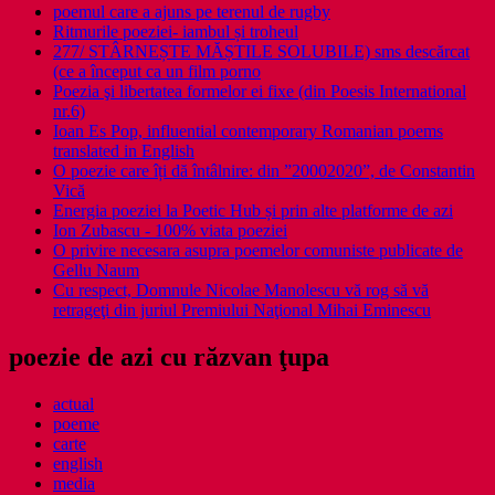
poemul care a ajuns pe terenul de rugby
Ritmurile poeziei- iambul și troheul
277/ STÂRNEȘTE MĂȘTILE SOLUBILE) sms descărcat
(ce a început ca un film porno
Poezia şi libertatea formelor ei fixe (din Poesis International
nr.6)
Ioan Es Pop, influential contemporary Romanian poems
translated in English
O poezie care îți dă întâlnire: din ”20002020”, de Constantin
Vică
Energia poeziei la Poetic Hub și prin alte platforme de azi
Ion Zubascu - 100% viata poeziei
O privire necesara asupra poemelor comuniste publicate de
Gellu Naum
Cu respect, Domnule Nicolae Manolescu vă rog să vă
retrageţi din juriul Premiului Naţional Mihai Eminescu
poezie de azi cu răzvan ţupa
actual
poeme
carte
english
media