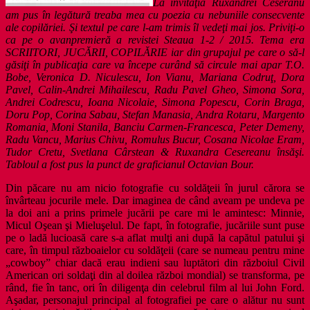
La invitaţia Ruxandrei Ceseranu
am pus în legătură treaba mea cu poezia cu nebuniile consecvente
ale copilăriei. Şi textul pe care l-am trimis îl vedeţi mai jos. Priviţi-o
ca pe o avanpremieră a revistei Steaua 1-2 / 2015. Tema era
SCRIITORI, JUCĂRII, COPILĂRIE iar din grupajul pe care o să-l
găsiţi în publicaţia care va începe curând să circule mai apar T.O.
Bobe, Veronica D. Niculescu, Ion Vianu, Mariana Codruţ, Dora
Pavel, Calin-Andrei Mihailescu, Radu Pavel Gheo, Simona Sora,
Andrei Codrescu, Ioana Nicolaie, Simona Popescu, Corin Braga,
Doru Pop, Corina Sabau, Stefan Manasia, Andra Rotaru, Margento
Romania, Moni Stanila, Banciu Carmen-Francesca, Peter Demeny,
Radu Vancu, Marius Chivu, Romulus Bucur, Cosana Nicolae Eram,
Tudor Cretu, Svetlana Cârstean & Ruxandra Cesereanu însăşi.
Tabloul a fost pus la punct de graficianul Octavian Bour.
Din păcare nu am nicio fotografie cu soldăţeii în jurul cărora se
învârteau jocurile mele. Dar imaginea de când aveam pe undeva pe
la doi ani a prins primele jucării pe care mi le amintesc: Minnie,
Micul Oşean şi Mieluşelul. De fapt, în fotografie, jucăriile sunt puse
pe o ladă lucioasă care s-a aflat mulţi ani după la capătul patului şi
care, în timpul războaielor cu soldăţeii (care se numeau pentru mine
„cowboy” chiar dacă erau indieni sau luptători din războiul Civil
American ori soldaţi din al doilea război mondial) se transforma, pe
rând, fie în tanc, ori în diligenţa din celebrul film al lui John Ford.
Aşadar, personajul principal al fotografiei pe care o alătur nu sunt