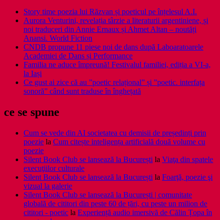
Story time poezia lui Răzvan și poeticul pe înțelesul A.I.
Aurora Venturini, revelația târzie a literaturii argentiniene, și
noi traduceri din Annie Ernaux și Ahmet Altan – noutăți
Anansi. World Fiction
CNDB propune 11 piese noi de dans după Laboaratoarele
Academiei de Dans și Performance
Familia ne aduce împreună! Festivalul familiei, ediția a VI-a,
la Iași
Ce gust ai zice că au ”poetic relațional” și ”poetic. interfața
sonoră” când sunt traduse în înghețată
ce se spune
Cum se vede din AI societatea cu demisii de președinți prin
poezie
la
Cum citește inteligența artificială două volume cu
poezie
Silent Book Club se lansează la București
la
Viaţa din spatele
execuţiilor culturale
Silent Book Club se lansează la București
la
Foarţă, poezie şi
vizual la galerie
Silent Book Club se lansează la București | comunitate
globală de cititori din peste 60 de țări, cu peste un milion de
cititori - poetic
la
Experiență audio imersivă de Călin Țopa în