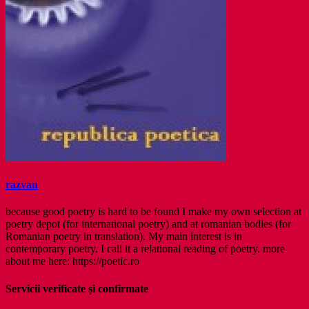
razvan
because good poetry is hard to be found I make my own selection at
poetry depot (for international poetry) and at romanian bodies (for
Romanian poetry in translation). My main interest is in
contemporary poetry. I call it a relational reading of poetry. more
about me here: https://poetic.ro
Servicii verificate și confirmate