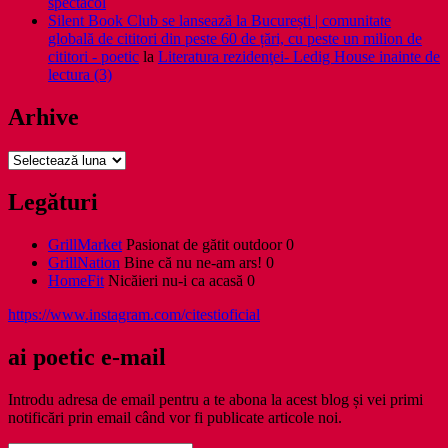
spectacol
Silent Book Club se lansează la București | comunitate
globală de cititori din peste 60 de țări, cu peste un milion de
cititori - poetic
la
Literatura rezidenţei- Ledig House inainte de
lectura (3)
Arhive
Arhive
Legături
GrillMarket
Pasionat de gătit outdoor 0
GrillNation
Bine că nu ne-am ars! 0
HomeFit
Nicăieri nu-i ca acasă 0
https://www.instagram.com/citestioficial
ai poetic e-mail
Introdu adresa de email pentru a te abona la acest blog și vei primi
notificări prin email când vor fi publicate articole noi.