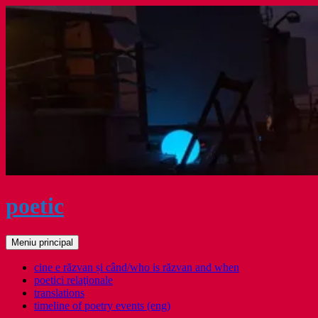
Sari
la
conținut
poetic
Caută
Meniu principal
cine e răzvan și când/who is răzvan and when
poetici relaţionale
translations
timeline of poetry events (eng)