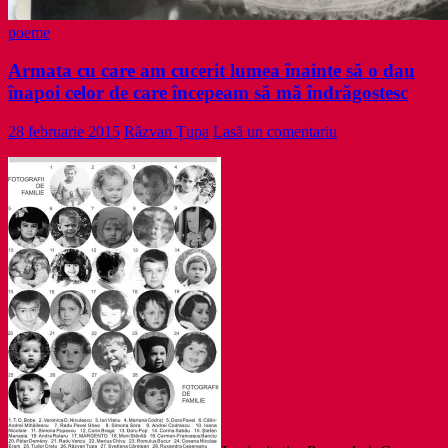
poeme
Armata cu care am cucerit lumea înainte să o dau
înapoi celor de care începeam să mă îndrăgostesc
28 februarie 2015
Răzvan Țupa
Lasă un comentariu