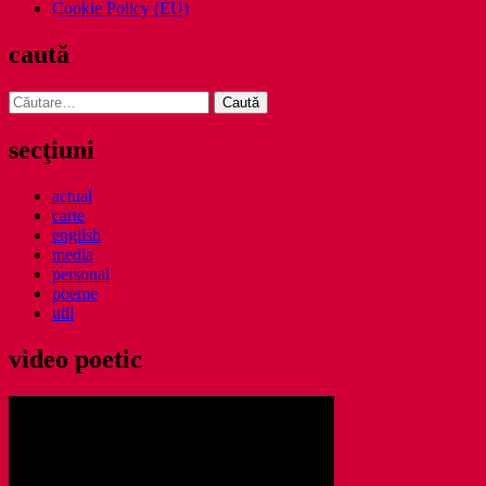
Cookie Policy (EU)
caută
Caută
după:
secţiuni
actual
carte
english
media
personal
poeme
util
video poetic