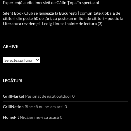
Experiență audio imersivă de Călin Țopa în spectacol
Silent Book Club se lansează la București | comunitate globală de
cititori din peste 60 de țări, cu peste un milion de cititori - poetic
la
Literatura rezidenţei- Ledig House inainte de lectura (3)
ARHIVE
Arhive
LEGĂTURI
GrillMarket
Pasionat de gătit outdoor 0
GrillNation
Bine că nu ne-am ars! 0
HomeFit
Nicăieri nu-i ca acasă 0