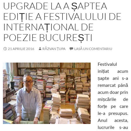
UPGRADE LA A ȘAPTEA
EDIȚIE A FESTIVALULUI DE
INTERNAȚIONAL DE
POEZIE BUCUREȘTI
21 APRILIE 2016
RĂZVAN ȚUPA
LASĂ UN COMENTARIU
Festivalul
inițiat acum
șapte ani s-a
remarcat până
acum doar prin
mișcările de
forțe pe care
le-a presupus.
Anul acesta,
lucrurile s-au