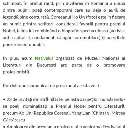
schimbat. În primul rând, prin invitarea în România a unuia
dintre puținii poeți contemporani care au deja o aură de
legendă bine conturată. Coreeanul Ko Un (foto) este în fiecare
an numit printre scriitorii considerați favoriți pentru premiul
Nobel, faima lui combinând o biografie spectaculoasă (activist
anti-capitalist, condamnat, călugăr, automutilare) și un stil de
poezie inconfundabil.
În plus, acum
festivalul
organizat de Muzeul Național al
Literaturi din București are parte de o promovare
profesionistă.
Potrivit unui comunicat de presă anul acesta vor fi
• 22 de invitaţi din străinătate, pe lista oaspeţilor numărându-
se poeţii nominalizați la Premiul Nobel pentru Literatură,
precum Ko Un (Republica Coreea), Yang Lian (China) și Mircea
Cărtărescu
• Amploarea din acest an a proiectului transformă Festivalului