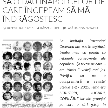
SĂ O DAU ÎNAPOI CELOR DE
CARE ÎNCEPEAM SĂ MĂ
ÎNDRĂGOSTESC
28 FEBRUARIE 2015
RĂZVAN ȚUPA
LASĂ UN COMENTARIU
La invitaţia Ruxandrei
Ceseranu am pus în legătură
treaba mea cu poezia cu
nebuniile consecvente ale
copilăriei. Şi textul pe care l-
am trimis îl vedeţi mai jos.
Priviţi-o ca pe o
avanpremieră a revistei
Steaua 1-2 / 2015. Tema era
SCRIITORI, JUCĂRII,
COPILĂRIE iar din grupajul
pe care o să-l găsiţi în