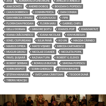
2016
ADRIAN ALUI GHEORGHE
AMELIA STĂNESCU
ANA DONŢU
ANDREI DOBOŞ
BOGDAN O. POPESCU
CAIUS DOBRESCU
COSMIN PERŢA
DAN COMAN
DAN MIRCEA CIPARIU
EUGEN SUCIU
FIPB
FLORIN DAN PRODAN
FLORIN IARU
GABRIEL CHIFU
GELLU DORIAN
GRIGORE ŞOITU
IOAN ES. POP
IOAN MATIUŢ
IOANA CRĂCIUNESCU
IOANA NICOLAIE
ION MURESAN
IONEL CIUPUREANU
IULIA PANĂ
KO UN
MAGDA CÂRNECI
MARIUS OPREA
MATEI VIŞNIEC
MIRCEA CARTARESCU
MUGUR GROSU
NICOLAE COANDE
NICOLETA POPA
PAVEL ŞUŞARĂ
RAZVAN TUPA
ROBERT G. ELEKES
ROBERT ŞERBAN
ROMULUS BUCUR
SIMONA POPESCU
SORIN DESPOT
SORIN GHERGUT
ȘTEFAN BAGHIU
ŞTEFAN MANASIA
SVETLANA CÂRSTEAN
TEODOR DUNĂ
TIBERIU NEACŞU