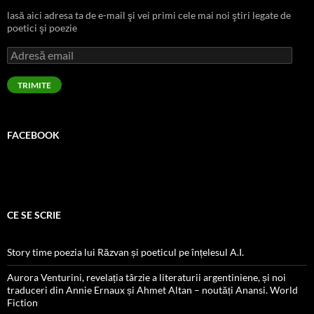
lasă aici adresa ta de e-mail şi vei primi cele mai noi ştiri legate de
poetici şi poezie
Adresă
email
TRIMITE
FACEBOOK
CE SE SCRIE
Story time poezia lui Răzvan și poeticul pe înțelesul A.I.
Aurora Venturini, revelația târzie a literaturii argentiniene, și noi
traduceri din Annie Ernaux și Ahmet Altan – noutăți Anansi. World
Fiction