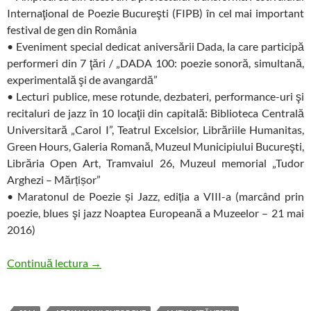
Internaţional de Poezie Bucureşti (FIPB) în cel mai important
festival de gen din România
• Eveniment special dedicat aniversării Dada, la care participă
performeri din 7 ţări / „DADA 100: poezie sonoră, simultană,
experimentală şi de avangardă”
• Lecturi publice, mese rotunde, dezbateri, performance-uri şi
recitaluri de jazz în 10 locaţii din capitală: Biblioteca Centrală
Universitară „Carol I”, Teatrul Excelsior, Librăriile Humanitas,
Green Hours, Galeria Romană, Muzeul Municipiului Bucureşti,
Librăria Open Art, Tramvaiul 26, Muzeul memorial „Tudor
Arghezi – Mărțișor”
• Maratonul de Poezie și Jazz, ediția a VIII-a (marcând prin
poezie, blues şi jazz Noaptea Europeană a Muzeelor – 21 mai
2016)
Upgrade la a șaptea ediție a Festivalului de In
Continuă lectura
→