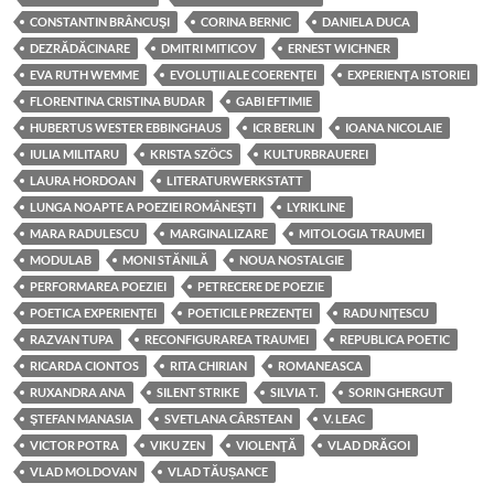
CONSTANTIN BRÂNCUŞI
CORINA BERNIC
DANIELA DUCA
DEZRĂDĂCINARE
DMITRI MITICOV
ERNEST WICHNER
EVA RUTH WEMME
EVOLUŢII ALE COERENŢEI
EXPERIENŢA ISTORIEI
FLORENTINA CRISTINA BUDAR
GABI EFTIMIE
HUBERTUS WESTER EBBINGHAUS
ICR BERLIN
IOANA NICOLAIE
IULIA MILITARU
KRISTA SZÖCS
KULTURBRAUEREI
LAURA HORDOAN
LITERATURWERKSTATT
LUNGA NOAPTE A POEZIEI ROMÂNEŞTI
LYRIKLINE
MARA RADULESCU
MARGINALIZARE
MITOLOGIA TRAUMEI
MODULAB
MONI STĂNILĂ
NOUA NOSTALGIE
PERFORMAREA POEZIEI
PETRECERE DE POEZIE
POETICA EXPERIENŢEI
POETICILE PREZENŢEI
RADU NIŢESCU
RAZVAN TUPA
RECONFIGURAREA TRAUMEI
REPUBLICA POETIC
RICARDA CIONTOS
RITA CHIRIAN
ROMANEASCA
RUXANDRA ANA
SILENT STRIKE
SILVIA T.
SORIN GHERGUT
ŞTEFAN MANASIA
SVETLANA CÂRSTEAN
V. LEAC
VICTOR POTRA
VIKU ZEN
VIOLENŢĂ
VLAD DRĂGOI
VLAD MOLDOVAN
VLAD TĂUȘANCE