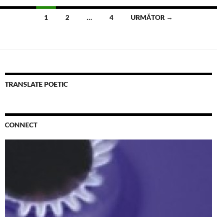
Navigare
1
2
…
4
URMĂTOR →
în
articole
TRANSLATE POETIC
CONNECT