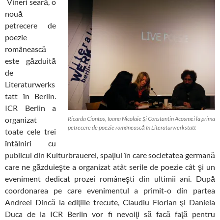
Vineri seară, o
nouă
petrecere de
poezie
românească
este găzduită
de
Literaturwerks
tatt în Berlin.
ICR Berlin a
organizat
Ricarda Ciontos, Ioana Nicolaie şi Constantin Acosmei la prima
petrecere de poezie românească în Literaturwerkstatt
toate cele trei
întâlniri cu
publicul din Kulturbrauerei, spaţiul în care societatea germană
care ne găzduieşte a organizat atât serile de poezie cât şi un
eveniment dedicat prozei româneşti din ultimii ani. După
coordonarea pe care evenimentul a primit-o din partea
Andreei Dincă la ediţiile trecute, Claudiu Florian şi Daniela
Duca de la ICR Berlin vor fi nevoiţi să facă faţă pentru