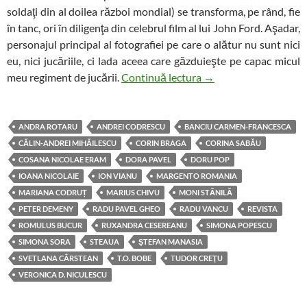
soldaţi din al doilea război mondial) se transforma, pe rând, fie
în tanc, ori în diligenţa din celebrul film al lui John Ford. Aşadar,
personajul principal al fotografiei pe care o alătur nu sunt nici
eu, nici jucăriile, ci lada aceea care găzduieşte pe capac micul
Armata cu care am cuc
meu regiment de jucării.
Continuă lectura
→
ANDRA ROTARU
ANDREI CODRESCU
BANCIU CARMEN-FRANCESCA
CĂLIN-ANDREI MIHĂILESCU
CORIN BRAGA
CORINA SABĂU
COSANA NICOLAE ERAM
DORA PAVEL
DORU POP
IOANA NICOLAIE
ION VIANU
MARGENTO ROMANIA
MARIANA CODRUȚ
MARIUS CHIVU
MONI STĂNILĂ
PETER DEMENY
RADU PAVEL GHEO
RADU VANCU
REVISTA
ROMULUS BUCUR
RUXANDRA CESEREANU
SIMONA POPESCU
SIMONA SORA
STEAUA
ŞTEFAN MANASIA
SVETLANA CÂRSTEAN
T.O. BOBE
TUDOR CREŢU
VERONICA D. NICULESCU