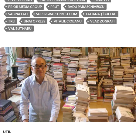
PRIOR MEDIA GROUP
PRUT
RADU PARASCHIVESCU
SABINA FATI
SUPERGRAPH PREST COM
TATIANA ȚÎBULEAC
TREI
UNATC PRESS
VITALIE CIOBANU
VLAD ZOGRAFI
VАL BUTNARU
UTIL