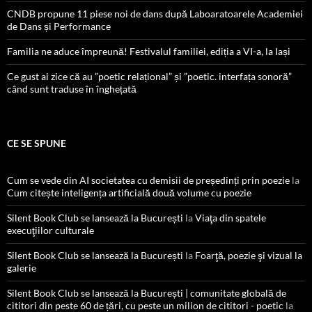
CNDB propune 11 piese noi de dans după Laboaratoarele Academiei
de Dans și Performance
Familia ne aduce împreună! Festivalul familiei, ediția a VI-a, la Iași
Ce gust ai zice că au ”poetic relațional” și ”poetic. interfața sonoră”
când sunt traduse în înghețată
CE SE SPUNE
Cum se vede din AI societatea cu demisii de președinți prin poezie
la
Cum citește inteligența artificială două volume cu poezie
Silent Book Club se lansează la București
la
Viaţa din spatele
execuţiilor culturale
Silent Book Club se lansează la București
la
Foarţă, poezie şi vizual la
galerie
Silent Book Club se lansează la București | comunitate globală de
cititori din peste 60 de țări, cu peste un milion de cititori - poetic
la