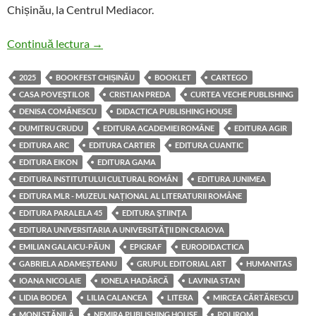
Chișinău, la Centrul Mediacor.
Salonul Internațional de Carte Bookfest anunță
Continuă lectura
→
2025
BOOKFEST CHIȘINĂU
BOOKLET
CARTEGO
CASA POVEŞTILOR
CRISTIAN PREDA
CURTEA VECHE PUBLISHING
DENISA COMĂNESCU
DIDACTICA PUBLISHING HOUSE
DUMITRU CRUDU
EDITURA ACADEMIEI ROMÂNE
EDITURA AGIR
EDITURA ARC
EDITURA CARTIER
EDITURA CUANTIC
EDITURA EIKON
EDITURA GAMA
EDITURA INSTITUTULUI CULTURAL ROMÂN
EDITURA JUNIMEA
EDITURA MLR - MUZEUL NAȚIONAL AL LITERATURII ROMÂNE
EDITURA PARALELA 45
EDITURA ŞTIINŢA
EDITURA UNIVERSITARIA A UNIVERSITĂŢII DIN CRAIOVA
EMILIAN GALAICU-PĂUN
EPIGRAF
EURODIDACTICA
GABRIELA ADAMEȘTEANU
GRUPUL EDITORIAL ART
HUMANITAS
IOANA NICOLAIE
IONELA HADÂRCĂ
LAVINIA STAN
LIDIA BODEA
LILIA CALANCEA
LITERA
MIRCEA CĂRTĂRESCU
MONI STĂNILĂ
NEMIRA PUBLISHING HOUSE
POLIROM