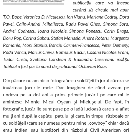
publicaţia care va începe
curând să circule mai apar
T.O. Bobe, Veronica D. Niculescu, Ion Vianu, Mariana Codruţ, Dora
Pavel, Calin-Andrei Mihailescu, Radu Pavel Gheo, Simona Sora,
Andrei Codrescu, Ioana Nicolaie, Simona Popescu, Corin Braga,
Doru Pop, Corina Sabau, Stefan Manasia, Andra Rotaru, Margento
Romania, Moni Stanila, Banciu Carmen-Francesca, Peter Demeny,
Radu Vancu, Marius Chivu, Romulus Bucur, Cosana Nicolae Eram,
Tudor Cretu, Svetlana Cârstean & Ruxandra Cesereanu însăşi.
Tabloul a fost pus la punct de graficianul Octavian Bour.
Din păcare nu am nicio fotografie cu soldăţeii în jurul cărora se
învârteau jocurile mele. Dar imaginea de când aveam pe
undeva pe la doi ani a prins primele jucării pe care mi le
amintesc: Minnie, Micul Oşean şi Mieluşelul. De fapt, în
fotografie, jucăriile sunt puse pe o ladă lucioasă care s-a aflat
mulţi ani după la capătul patului şi care, în timpul războaielor
cu soldăţeii (care se numeau pentru mine „cowboy” chiar dacă
erau indieni sau luptători din războiul Civil American ori