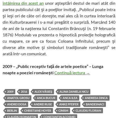
întâlnirea din acest an
unor aşteptări destul de mari atât din
partea publicului cât şi a poeţilor invitaţi. „Publicul poate intra
şi ieşi ori de câte ori doreşte, mai ales că în curtea interioară
din Kulturbrauerei i s-a mai pregătit o surpriză. Marcând 140
de ani de la naşterea lui Constantin Brâncuşi (n. 19 februarie
1876) Modulab va prezenta o hipnotică proiecţie holografică
cu mapare, ce are ca focus Coloana Infinitului, precum şi
diverse alte motive şi simboluri tradiţionale româneşti” se
arată într-un comunicat.
2009 – „Public receptiv faţă de artele poetice” – Lunga
Desfăşurătorul se
noapte a poeziei româneşti
Continuă lectura
→
2009
2016
ALEX VĂSIEŞ
ALINA DANIELA NICU
ANATOL GROSU
ANCA BUCUR
ANCA ILEA
ANDREEA DINCA
ANDREI DOSA
ANDREI RUSE
ANKE PFEIFER
BANDESNACI
BERLIN
CHRISTIANE HOYER
CINISM
CLAUDIU FLORIAN
CLAUDIU KOMARTIN
CONSTANTIN ACOSMEI