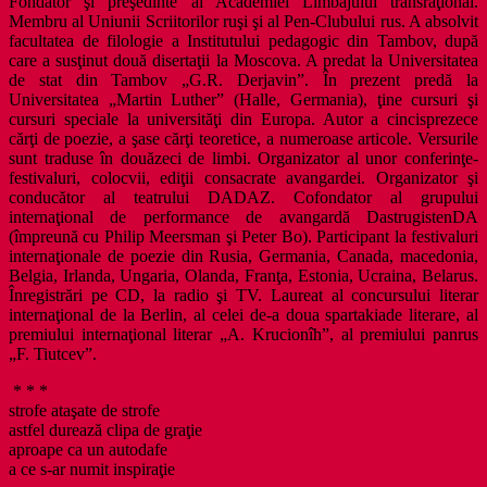
Fondator şi preşedinte al Academiei Limbajului transraţional.
Membru al Uniunii Scriitorilor ruşi şi al Pen-Clubului rus. A absolvit
facultatea de filologie a Institutului pedagogic din Tambov, după
care a susţinut două disertaţii la Moscova. A predat la Universitatea
de stat din Tambov „G.R. Derjavin”. În prezent predă la
Universitatea „Martin Luther” (Halle, Germania), ţine cursuri şi
cursuri speciale la universităţi din Europa. Autor a cincisprezece
cărţi de poezie, a şase cărţi teoretice, a numeroase articole. Versurile
sunt traduse în douăzeci de limbi. Organizator al unor conferinţe-
festivaluri, colocvii, ediţii consacrate avangardei. Organizator şi
conducător al teatrului DADAZ. Cofondator al grupului
internaţional de performance de avangardă DastrugistenDA
(împreună cu Philip Meersman şi Peter Bo). Participant la festivaluri
internaţionale de poezie din Rusia, Germania, Canada, macedonia,
Belgia, Irlanda, Ungaria, Olanda, Franţa, Estonia, Ucraina, Belarus.
Înregistrări pe CD, la radio şi TV. Laureat al concursului literar
internaţional de la Berlin, al celei de-a doua spartakiade literare, al
premiului internaţional literar „A. Krucionîh”, al premiului panrus
„F. Tiutcev”.
* * *
strofe ataşate de strofe
astfel durează clipa de graţie
aproape ca un autodafe
a ce s-ar numit inspiraţie