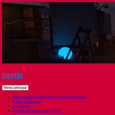
Sari
la
conținut
poetic
Caută
Meniu principal
cine e răzvan și când/who is răzvan and when
poetici relaţionale
translations
timeline of poetry events (eng)