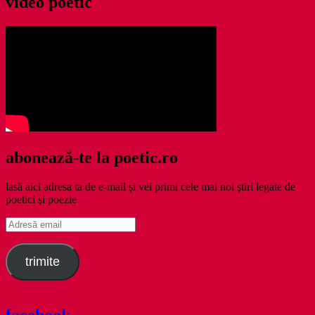
video poetic
abonează-te la poetic.ro
lasă aici adresa ta de e-mail şi vei primi cele mai noi ştiri legate de
poetici şi poezie
Adresă
email
trimite