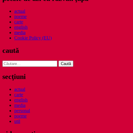
actual
poeme
carte
english
media
Cookie Policy (EU)
caută
Caută
după:
secţiuni
actual
carte
english
media
personal
poeme
util