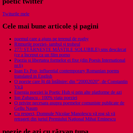
poetic twitter
Twiturile mele
Cele mai bune articole și pagini
poemul care a ajuns pe terenul de rugby
Ritmurile poeziei- iambul și troheul
277/ STÂRNEȘTE MĂȘTILE SOLUBILE) sms descărcat
(ce a început ca un film porno
Poezia şi libertatea formelor ei fixe (din Poesis International
nr.6)
Ioan Es Pop, influential contemporary Romanian poems
translated in English
O poezie care îți dă întâlnire: din ”20002020”, de Constantin
Vică
Energia poeziei la Poetic Hub și prin alte platforme de azi
Ion Zubascu - 100% viata poeziei
O privire necesara asupra poemelor comuniste publicate de
Gellu Naum
Cu respect, Domnule Nicolae Manolescu vă rog să vă
retrageţi din juriul Premiului Naţional Mihai Eminescu
poezie de azi cu răzvan ţupa