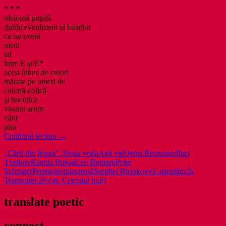
* * *
uleioasă pupilă
dublu evenIment al buzelor
ca un event
ment
tal
între E şi Ë*
acest întins de culori
mătase pe umeri de
colonă-colică
şi bucolica
visului senin
vânt
pini
Lecturi
Continuă lectura
→
poetice
„Cărti din Rusia”
„Jivaia voda
Apă vie
Denis Beznosov
i
Iuri
în
Ţvetkov
Ksenia Bukşa
Leo Butnaru
Peter
limbile
Schrager
Premiul
romana
rusă
Serghei Biriukov
vă așteptăm în
rusă
Tramvaiul 26 (str. Cercului nr.6)
și
română;
premiul
translate poetic
„Jivaia
voda/Apă
connect