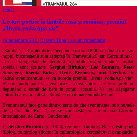
actual
Lecturi poetice în limbile rusă și română; premiul
„Jivaia voda/Apă vie”
19 noiembrie 2013
Răzvan Țupa
Lasă un comentariu
Sâmbătă, 23 noiembrie, începând cu ora 18:00 și până la miezul
nopții, bucureştenii sunt aşteptaţi în Tramvaiul 26 (str. Cercului nr.6),
la o seară specială de literatură în limbile rusă și română. Invitați
speciali sunt scriitorii
Serghei Biriukov, Leo Butnaru, Peter
Schrager, Ksenia Bukşa, Denis Beznosov, Iuri Ţvetkov
. În
cadrul evenimentului se va acorda premiul „Jivaia voda/Apă vie”.
Fiecare participant va avea ocazia să își voteze scriitorul preferat,
depunând o sumă de bani în contul acestuia. Va ieși câștigător
autorul care a reușit să strângă cea mai mare sumă de bani.
Evenimentul face parte dintr-o serie de alte evenimente, sub numele
de „Cărți din Rusia”, ce se vor desfășura cu ocazia Târgului
Internațional de Carte „Gaudeamus”.
1)
Serghei Biriukov
(n. 1950, regiunea Tambov, Rusia) este poet,
filolog, culturolog (doctor în culturologie), cercetător al avangardei.