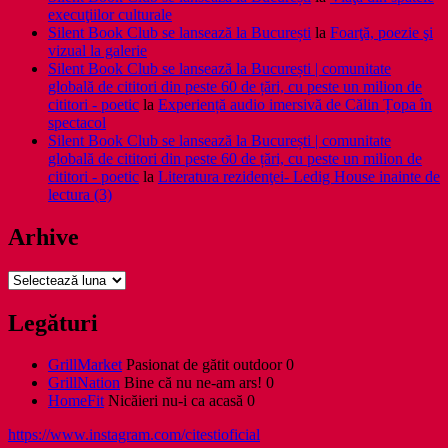
execuţiilor culturale
Silent Book Club se lansează la București
la
Foarţă, poezie şi
vizual la galerie
Silent Book Club se lansează la București | comunitate
globală de cititori din peste 60 de țări, cu peste un milion de
cititori - poetic
la
Experiență audio imersivă de Călin Țopa în
spectacol
Silent Book Club se lansează la București | comunitate
globală de cititori din peste 60 de țări, cu peste un milion de
cititori - poetic
la
Literatura rezidenţei- Ledig House inainte de
lectura (3)
Arhive
Arhive
Legături
GrillMarket
Pasionat de gătit outdoor 0
GrillNation
Bine că nu ne-am ars! 0
HomeFit
Nicăieri nu-i ca acasă 0
https://www.instagram.com/citestioficial