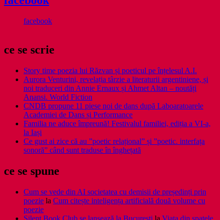
facebook
facebook
ce se scrie
Story time poezia lui Răzvan și poeticul pe înțelesul A.I.
Aurora Venturini, revelația târzie a literaturii argentiniene, și
noi traduceri din Annie Ernaux și Ahmet Altan – noutăți
Anansi. World Fiction
CNDB propune 11 piese noi de dans după Laboaratoarele
Academiei de Dans și Performance
Familia ne aduce împreună! Festivalul familiei, ediția a VI-a,
la Iași
Ce gust ai zice că au ”poetic relațional” și ”poetic. interfața
sonoră” când sunt traduse în înghețată
ce se spune
Cum se vede din AI societatea cu demisii de președinți prin
poezie
la
Cum citește inteligența artificială două volume cu
poezie
Silent Book Club se lansează la București
la
Viaţa din spatele