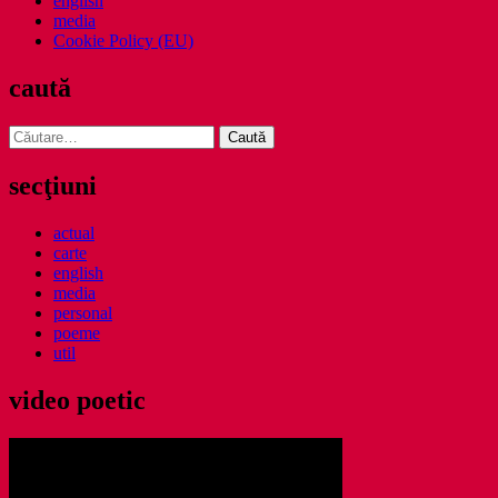
english
media
Cookie Policy (EU)
caută
Caută
după:
secţiuni
actual
carte
english
media
personal
poeme
util
video poetic