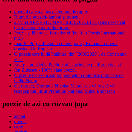
poemul care a ajuns pe terenul de rugby
Ritmurile poeziei- iambul și troheul
277/ STÂRNEȘTE MĂȘTILE SOLUBILE) sms descărcat
(ce a început ca un film porno
Poezia şi libertatea formelor ei fixe (din Poesis International
nr.6)
Ioan Es Pop, influential contemporary Romanian poems
translated in English
O poezie care îți dă întâlnire: din ”20002020”, de Constantin
Vică
Energia poeziei la Poetic Hub și prin alte platforme de azi
Ion Zubascu - 100% viata poeziei
O privire necesara asupra poemelor comuniste publicate de
Gellu Naum
Cu respect, Domnule Nicolae Manolescu vă rog să vă
retrageţi din juriul Premiului Naţional Mihai Eminescu
poezie de azi cu răzvan ţupa
actual
poeme
carte