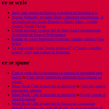
ce se scrie
Story time poezia lui Răzvan și poeticul pe înțelesul A.I.
Aurora Venturini, revelația târzie a literaturii argentiniene, și
noi traduceri din Annie Ernaux și Ahmet Altan – noutăți
Anansi. World Fiction
CNDB propune 11 piese noi de dans după Laboaratoarele
Academiei de Dans și Performance
Familia ne aduce împreună! Festivalul familiei, ediția a VI-a,
la Iași
Ce gust ai zice că au ”poetic relațional” și ”poetic. interfața
sonoră” când sunt traduse în înghețată
ce se spune
Cum se vede din AI societatea cu demisii de președinți prin
poezie
la
Cum citește inteligența artificială două volume cu
poezie
Silent Book Club se lansează la București
la
Viaţa din spatele
execuţiilor culturale
Silent Book Club se lansează la București
la
Foarţă, poezie şi
vizual la galerie
Silent Book Club se lansează la București | comunitate
globală de cititori din peste 60 de țări, cu peste un milion de