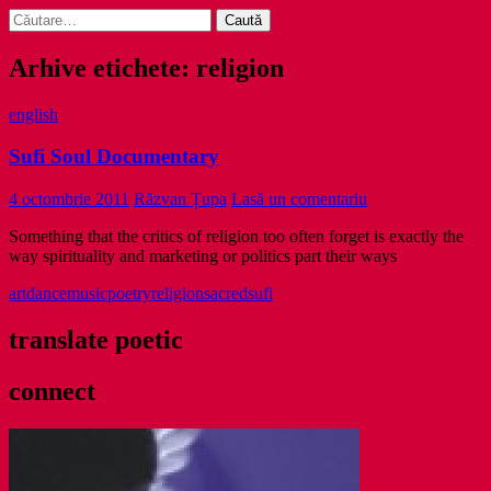
Caută
după:
Arhive etichete: religion
english
Sufi Soul Documentary
4 octombrie 2011
Răzvan Țupa
Lasă un comentariu
Something that the critics of religion too often forget is exactly the
way spirituality and marketing or politics part their ways
art
dance
music
poetry
religion
sacred
sufi
translate poetic
connect