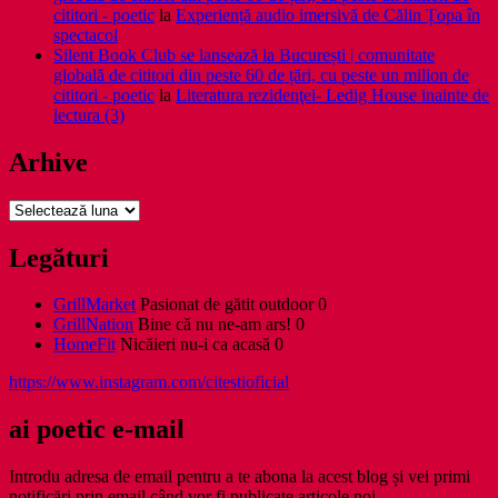
cititori - poetic
la
Experiență audio imersivă de Călin Țopa în
spectacol
Silent Book Club se lansează la București | comunitate
globală de cititori din peste 60 de țări, cu peste un milion de
cititori - poetic
la
Literatura rezidenţei- Ledig House inainte de
lectura (3)
Arhive
Arhive
Legături
GrillMarket
Pasionat de gătit outdoor 0
GrillNation
Bine că nu ne-am ars! 0
HomeFit
Nicăieri nu-i ca acasă 0
https://www.instagram.com/citestioficial
ai poetic e-mail
Introdu adresa de email pentru a te abona la acest blog și vei primi
notificări prin email când vor fi publicate articole noi.