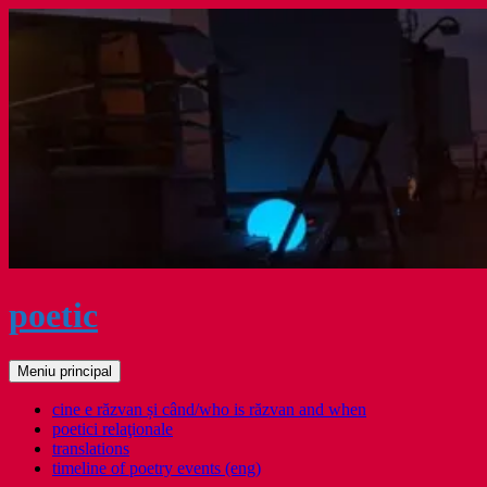
Sari
la
conținut
poetic
Caută
Meniu principal
cine e răzvan și când/who is răzvan and when
poetici relaţionale
translations
timeline of poetry events (eng)