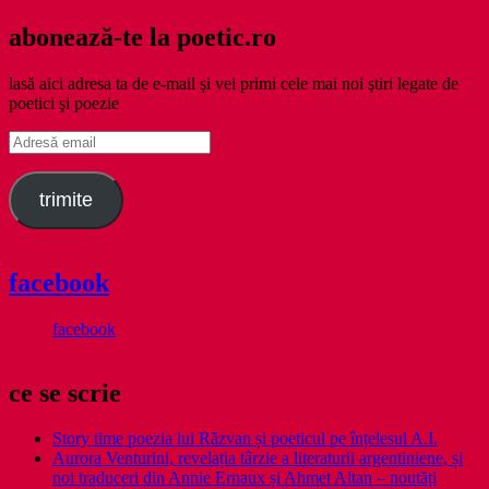
abonează-te la poetic.ro
lasă aici adresa ta de e-mail şi vei primi cele mai noi ştiri legate de
poetici şi poezie
Adresă
email
trimite
facebook
facebook
ce se scrie
Story time poezia lui Răzvan și poeticul pe înțelesul A.I.
Aurora Venturini, revelația târzie a literaturii argentiniene, și
noi traduceri din Annie Ernaux și Ahmet Altan – noutăți