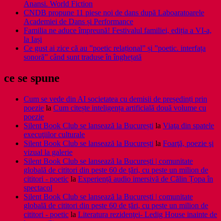
Anansi. World Fiction
CNDB propune 11 piese noi de dans după Laboaratoarele
Academiei de Dans și Performance
Familia ne aduce împreună! Festivalul familiei, ediția a VI-a,
la Iași
Ce gust ai zice că au ”poetic relațional” și ”poetic. interfața
sonoră” când sunt traduse în înghețată
ce se spune
Cum se vede din AI societatea cu demisii de președinți prin
poezie
la
Cum citește inteligența artificială două volume cu
poezie
Silent Book Club se lansează la București
la
Viaţa din spatele
execuţiilor culturale
Silent Book Club se lansează la București
la
Foarţă, poezie şi
vizual la galerie
Silent Book Club se lansează la București | comunitate
globală de cititori din peste 60 de țări, cu peste un milion de
cititori - poetic
la
Experiență audio imersivă de Călin Țopa în
spectacol
Silent Book Club se lansează la București | comunitate
globală de cititori din peste 60 de țări, cu peste un milion de
cititori - poetic
la
Literatura rezidenţei- Ledig House inainte de