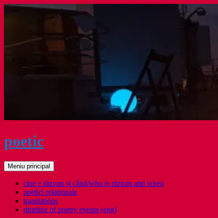
Sari
la
conținut
poetic
Caută
Meniu principal
cine e răzvan și când/who is răzvan and when
poetici relaţionale
translations
timeline of poetry events (eng)