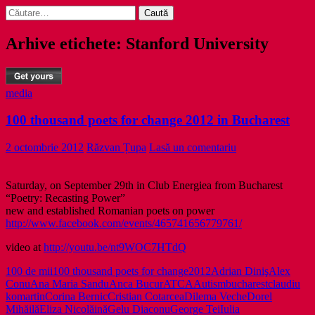
Caută
după:
Arhive etichete: Stanford University
media
100 thousand poets for change 2012 in Bucharest
2 octombrie 2012
Răzvan Țupa
Lasă un comentariu
Saturday, on September 29th in Club Energiea from Bucharest
“Poetry: Recasting Power”
new and established Romanian poets on power
http://www.facebook.com/events/465741656779761/
video at
http://youtu.be/nt9WOC7HTdQ
100 de mii
100 thousand poets for change
2012
Adrian Diniş
Alex
Conu
Ana Maria Sandu
Anca Bucur
ATCA
Autism
bucharest
claudiu
komartin
Corina Bernic
Cristian Cotarcea
Dilema Veche
Dorel
Mihăilă
Eliza Nicolăină
Gelu Diaconu
George Tei
Iulia