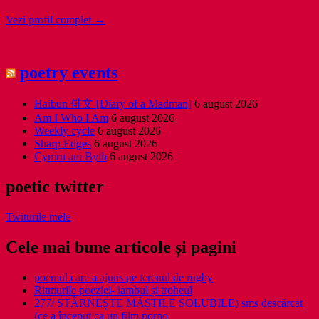
Vezi profil complet →
poetry events
Haibun 俳文 [Diary of a Madman]
6 august 2026
Am I Who I Am
6 august 2026
Weekly cycle
6 august 2026
Sharp Edges
6 august 2026
Cymru am Byth
6 august 2026
poetic twitter
Twiturile mele
Cele mai bune articole și pagini
poemul care a ajuns pe terenul de rugby
Ritmurile poeziei- iambul și troheul
277/ STÂRNEȘTE MĂȘTILE SOLUBILE) sms descărcat
(ce a început ca un film porno