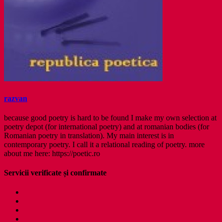
razvan
because good poetry is hard to be found I make my own selection at
poetry depot (for international poetry) and at romanian bodies (for
Romanian poetry in translation). My main interest is in
contemporary poetry. I call it a relational reading of poetry. more
about me here: https://poetic.ro
Servicii verificate și confirmate