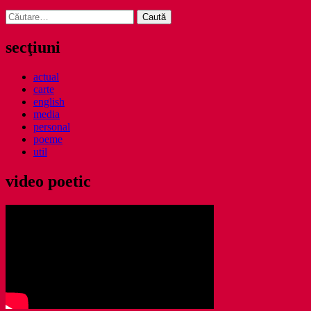
Caută
după:
secţiuni
actual
carte
english
media
personal
poeme
util
video poetic