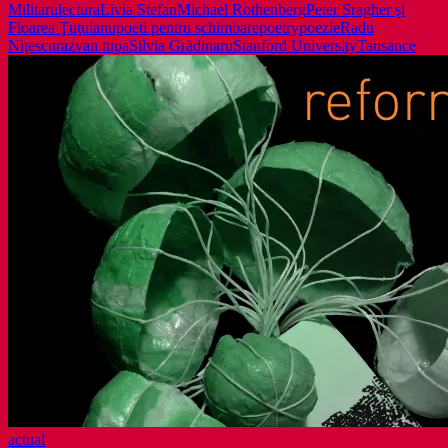
Militaru
lectura
Livia Stefan
Michael Rothenberg
Peter Sragher şi
Floarea Ţuţuianu
poeti pentru schimbare
poetry
poezie
Radu
Niţescu
razvan tupa
Silvia Grădinaru
Stanford University
Tausance
actual