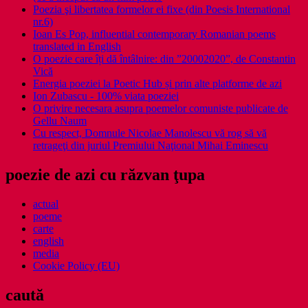
Poezia şi libertatea formelor ei fixe (din Poesis International
nr.6)
Ioan Es Pop, influential contemporary Romanian poems
translated in English
O poezie care îți dă întâlnire: din ”20002020”, de Constantin
Vică
Energia poeziei la Poetic Hub și prin alte platforme de azi
Ion Zubascu - 100% viata poeziei
O privire necesara asupra poemelor comuniste publicate de
Gellu Naum
Cu respect, Domnule Nicolae Manolescu vă rog să vă
retrageţi din juriul Premiului Naţional Mihai Eminescu
poezie de azi cu răzvan ţupa
actual
poeme
carte
english
media
Cookie Policy (EU)
caută