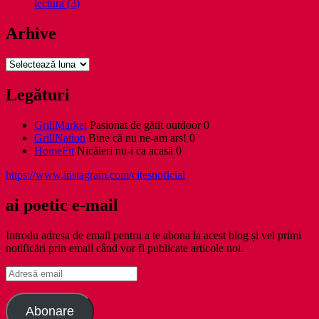
lectura (3)
Arhive
Arhive
Legături
GrillMarket
Pasionat de gătit outdoor 0
GrillNation
Bine că nu ne-am ars! 0
HomeFit
Nicăieri nu-i ca acasă 0
https://www.instagram.com/citestioficial
ai poetic e-mail
Introdu adresa de email pentru a te abona la acest blog și vei primi
notificări prin email când vor fi publicate articole noi.
Adresă
email
Abonare