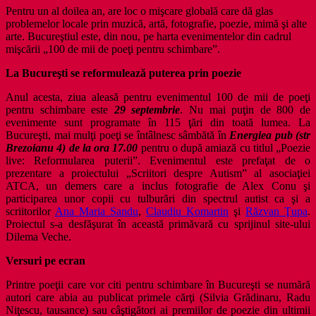
Pentru un al doilea an, are loc o mişcare globală care dă glas
problemelor locale prin muzică, artă, fotografie, poezie, mimă şi alte
arte. Bucureştiul este, din nou, pe harta evenimentelor din cadrul
mişcării „100 de mii de poeţi pentru schimbare”.
La Bucureşti se reformulează puterea prin poezie
Anul acesta, ziua aleasă pentru evenimentul 100 de mii de poeţi
pentru schimbare este
29 septembrie
. Nu mai puţin de 800 de
evenimente sunt programate în 115 ţări din toată lumea. La
Bucureşti, mai mulţi poeţi se întâlnesc sâmbătă în
Energiea pub (str
Brezoianu 4) de la ora 17.00
pentru o după amiază cu titlul „Poezie
live: Reformularea puterii”. Evenimentul este prefaţat de o
prezentare a proiectului „Scriitori despre Autism” al asociaţiei
ATCA, un demers care a inclus fotografie de Alex Conu şi
participarea unor copii cu tulburări din spectrul autist ca şi a
scriitorilor
Ana Maria Sandu
,
Claudiu Komartin
şi
Răzvan Ţupa
.
Proiectul s-a desfăşurat în această primăvară cu sprijinul site-ului
Dilema Veche.
Versuri pe ecran
Printre poeţii care vor citi pentru schimbare în Bucureşti se numără
autori care abia au publicat primele cărţi (Silvia Grădinaru, Radu
Niţescu, tausance) sau câştigători ai premiilor de poezie din ultimii