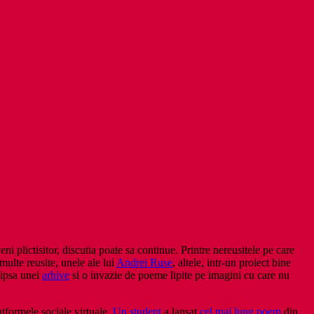
ni plictisitor, discutia poate sa continue. Printre nereusitele pe care
ulte reusite, unele ale lui
Andrei Ruse
, altele, intr-un proiect bine
lipsa unei
arhive
si o invazie de poeme lipite pe imagini cu care nu
latformele sociale virtuale.
Un student
a lansat
cel mai lung poem
din