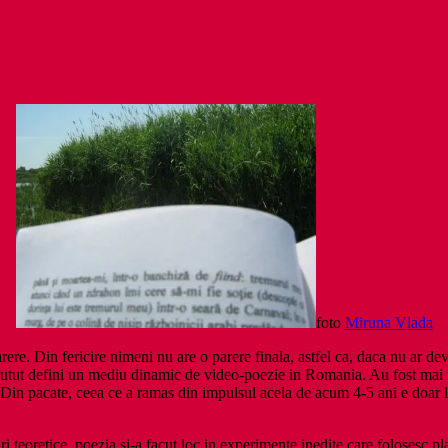
foto
Miruna Vlada
ere. Din fericire nimeni nu are o parere finala, astfel ca, daca nu ar deve
 putut defini un mediu dinamic de video-poezie in Romania. Au fost mai m
. Din pacate, ceea ce a ramas din impulsul acela de acum 4-5 ani e doar 
ari teoretice, poezia si-a facut loc in experimente inedite care folosesc p