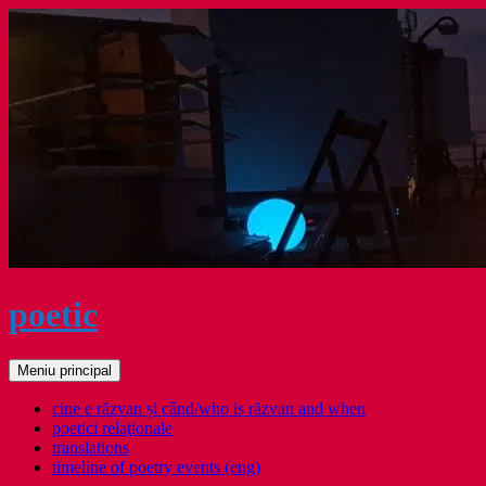
Sari
la
conținut
poetic
Caută
Meniu principal
cine e răzvan și când/who is răzvan and when
poetici relaţionale
translations
timeline of poetry events (eng)