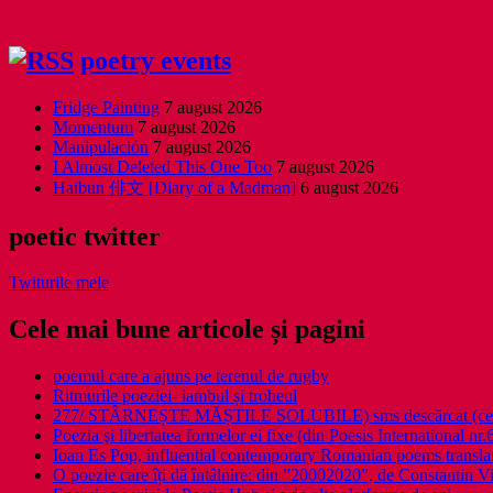
poetry events
Fridge Painting
7 august 2026
Momentum
7 august 2026
Manipulación
7 august 2026
I Almost Deleted This One Too
7 august 2026
Haibun 俳文 [Diary of a Madman]
6 august 2026
poetic twitter
Twiturile mele
Cele mai bune articole și pagini
poemul care a ajuns pe terenul de rugby
Ritmurile poeziei- iambul și troheul
277/ STÂRNEȘTE MĂȘTILE SOLUBILE) sms descărcat (ce a î
Poezia şi libertatea formelor ei fixe (din Poesis International nr.
Ioan Es Pop, influential contemporary Romanian poems translat
O poezie care îți dă întâlnire: din ”20002020”, de Constantin V