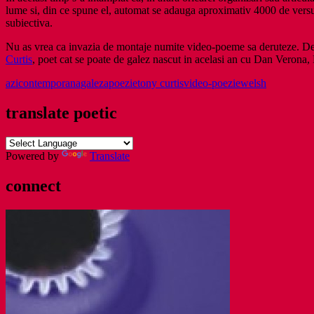
lume si, din ce spune el, automat se adauga aproximativ 4000 de versuri
subiectiva.
Nu as vrea ca invazia de montaje numite video-poeme sa deruteze. De f
Curtis
, poet cat se poate de galez nascut in acelasi an cu Dan Verona
azi
contemporana
galeza
poezie
tony curtis
video-poezie
welsh
translate poetic
Powered by
Translate
connect