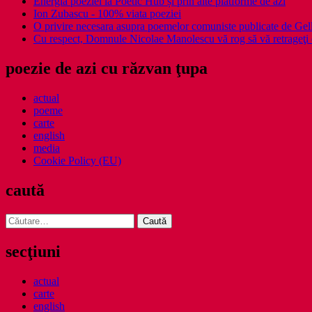
Energia poeziei la Poetic Hub și prin alte platforme de azi
Ion Zubascu - 100% viata poeziei
O privire necesara asupra poemelor comuniste publicate de Ge
Cu respect, Domnule Nicolae Manolescu vă rog să vă retrageţi 
poezie de azi cu răzvan ţupa
actual
poeme
carte
english
media
Cookie Policy (EU)
caută
Caută
după:
secţiuni
actual
carte
english