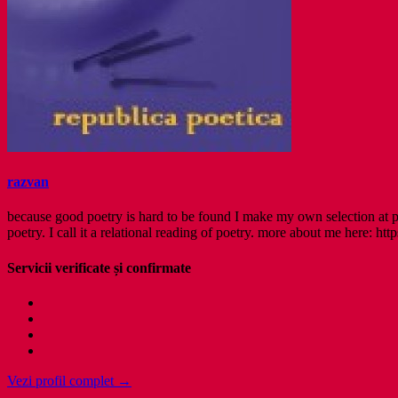
razvan
because good poetry is hard to be found I make my own selection at po
poetry. I call it a relational reading of poetry. more about me here: http
Servicii verificate și confirmate
Vezi profil complet →