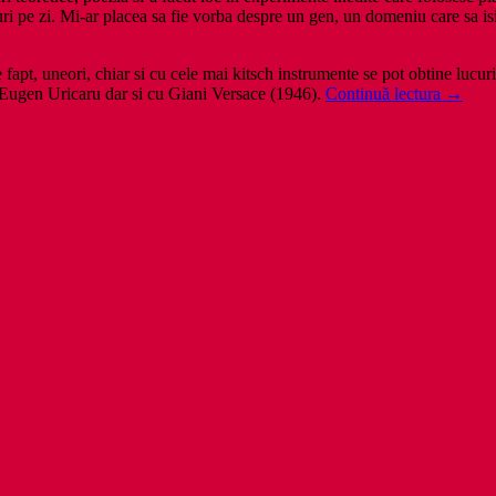
 pe zi. Mi-ar placea sa fie vorba despre un gen, un domeniu care sa isi 
apt, uneori, chiar si cu cele mai kitsch instrumente se pot obtine lucu
poetici
, Eugen Uricaru dar si cu Giani Versace (1946).
Continuă lectura
→
si
poezie
(4)