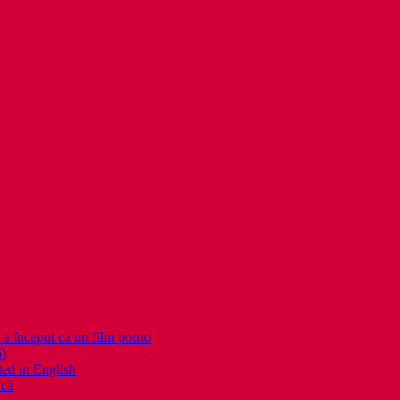
nceput ca un film porno
6)
ed in English
ică