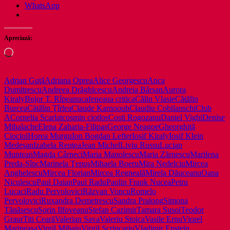
WhatsApp
Apreciază:
Încarc...
Adrian Guţă
Adriana Oprea
Alice Georgescu
Anca
Dumitrescu
Andreea Drăghicescu
Andreia Bârsan
Aurora
Kiraly
Bujor T. Rîpeanu
cafeneaua critica
Călin Vlasie
Cătălin
Burcea
Cătălin Ţîrlea
Claude Karnoouh
Claudiu Cobilanschi
Club
A
Cornelia Scarlat
cosmin ciotlos
Costi Rogozanu
Daniel Vighi
Denise
Mihalache
Elena Zaharia-Filipaş
George Neagoe
Gheorghiţă
Ciocioi
Horea Murgu
Ion Bogdan Lefter
Iosif Kiraly
Iosif Klein
Medeşan
Izabela Renţea
Jean Michel
Liviu Russu
Lucian
Muntean
Magda Cârneci
Maria Manolescu
Maria Zărnescu
Marilena
Preda-Sînc
Marinela Ţepuş
Mihaela Boeru
Mira Nedelciu
Mircea
Anghelescu
Mircea Florian
Mircea Regneală
Mirela Dăuceanu
Oana
Niculescu
Paul Daian
Paul Radu
Paulin Frank Nucea
Petru
Lucaci
Radu Pervolovici
Răzvan Voncu
Romelo
Pervolovici
Ruxandra Demetrescu
Sandra Pralong
Simona
Tănăsescu
Sorin Ilfoveanu
Ştefan Cazimir
Tamara Susoi
Teodor
Graur
Titi Ceară
Valerian Sava
Valeriu Stoica
Vasile Ernu
Viorel
Marineasa
Virgil Mihaiu
Virgil Scripcariu
Vladimir Epstein