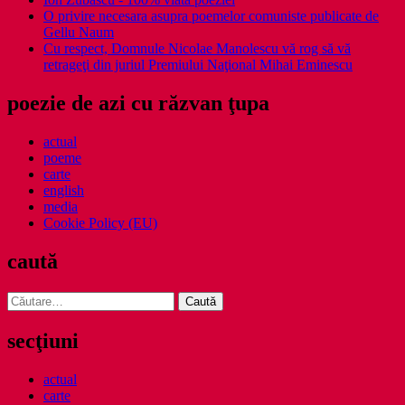
O privire necesara asupra poemelor comuniste publicate de
Gellu Naum
Cu respect, Domnule Nicolae Manolescu vă rog să vă
retrageţi din juriul Premiului Naţional Mihai Eminescu
poezie de azi cu răzvan ţupa
actual
poeme
carte
english
media
Cookie Policy (EU)
caută
Caută
după:
secţiuni
actual
carte