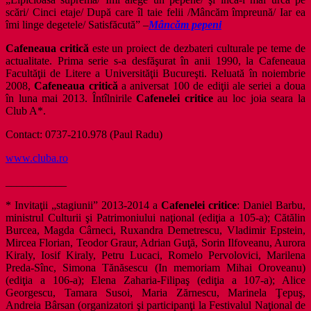
scări/ Cinci etaje/ După care îl taie felii /Mâncăm împreună/ Iar ea
îmi linge degetele/ Satisfăcută” –
Mâncăm pepeni
Cafeneaua critică
este un proiect de dezbateri culturale pe teme de
actualitate. Prima serie s-a desfăşurat în anii 1990, la Cafeneaua
Facultăţii de Litere a Universităţii Bucureşti. Reluată în noiembrie
2008,
Cafeneaua critică
a aniversat 100 de ediţii ale seriei a doua
în luna mai 2013. Întîlnirile
Cafenelei critice
au loc joia seara la
Club A*.
Contact: 0737-210.978 (Paul Radu)
www.cluba.ro
___________
* Invitaţii „stagiunii” 2013-2014 a
Cafenelei critice
: Daniel Barbu,
ministrul Culturii şi Patrimoniului naţional (ediţia a 105-a); Cătălin
Burcea, Magda Cârneci, Ruxandra Demetrescu, Vladimir Epstein,
Mircea Florian, Teodor Graur, Adrian Guţă, Sorin Ilfoveanu, Aurora
Kiraly, Iosif Kiraly, Petru Lucaci, Romelo Pervolovici, Marilena
Preda-Sînc, Simona Tănăsescu (In memoriam Mihai Oroveanu)
(ediţia a 106-a); Elena Zaharia-Filipaş (ediţia a 107-a); Alice
Georgescu, Tamara Susoi, Maria Zărnescu, Marinela Ţepuş,
Andreia Bârsan (organizatori şi participanţi la Festivalul Naţional de