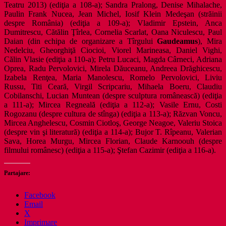
Teatru 2013) (ediţia a 108-a); Sandra Pralong, Denise Mihalache,
Paulin Frank Nucea, Jean Michel, Iosif Klein Medeşan (străinii
despre România) (ediţia a 109-a); Vladimir Epstein, Anca
Dumitrescu, Cătălin Ţîrlea, Cornelia Scarlat, Oana Niculescu, Paul
Daian (din echipa de organizare a Tîrgului
Gaudeamus
), Mira
Nedelciu, Gheorghiţă Ciocioi, Viorel Marineasa, Daniel Vighi,
Călin Vlasie (ediţia a 110-a); Petru Lucaci, Magda Cârneci, Adriana
Oprea, Radu Pervolovici, Mirela Dăuceanu, Andreea Drăghicescu,
Izabela Renţea, Maria Manolescu, Romelo Pervolovici, Liviu
Russu, Titi Ceară, Virgil Scripcariu, Mihaela Boeru, Claudiu
Cobilanschi, Lucian Muntean (despre sculptura românească) (ediţia
a 111-a); Mircea Regneală (ediţia a 112-a); Vasile Ernu, Costi
Rogozanu (despre cultura de stînga) (ediţia a 113-a); Răzvan Voncu,
Mircea Anghelescu, Cosmin Ciotloş, George Neagoe, Valeriu Stoica
(despre vin şi literatură) (ediţia a 114-a); Bujor T. Rîpeanu, Valerian
Sava, Horea Murgu, Mircea Florian, Claude Karnoouh (despre
filmului românesc) (ediţia a 115-a); Ştefan Cazimir (ediţia a 116-a).
Partajare:
Facebook
Email
X
Imprimare