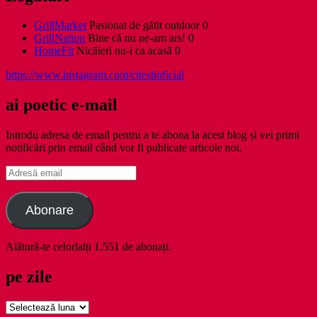
GrillMarket
Pasionat de gătit outdoor 0
GrillNation
Bine că nu ne-am ars! 0
HomeFit
Nicăieri nu-i ca acasă 0
https://www.instagram.com/citestioficial
ai poetic e-mail
Introdu adresa de email pentru a te abona la acest blog și vei primi
notificări prin email când vor fi publicate articole noi.
Adresă
email
Abonare
Alătură-te celorlalți 1.551 de abonați.
pe zile
pe