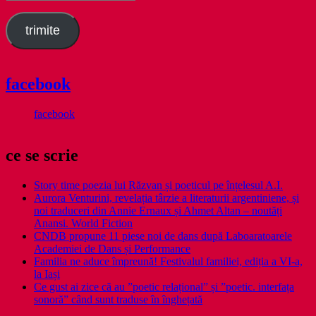
email
trimite
facebook
facebook
ce se scrie
Story time poezia lui Răzvan și poeticul pe înțelesul A.I.
Aurora Venturini, revelația târzie a literaturii argentiniene, și
noi traduceri din Annie Ernaux și Ahmet Altan – noutăți
Anansi. World Fiction
CNDB propune 11 piese noi de dans după Laboaratoarele
Academiei de Dans și Performance
Familia ne aduce împreună! Festivalul familiei, ediția a VI-a,
la Iași
Ce gust ai zice că au ”poetic relațional” și ”poetic. interfața
sonoră” când sunt traduse în înghețată