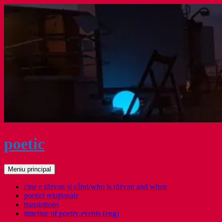
Sari
la
conținut
poetic
Caută
Meniu principal
cine e răzvan și când/who is răzvan and when
poetici relaţionale
translations
timeline of poetry events (eng)