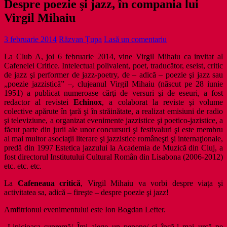
Despre poezie şi jazz, în compania lui
Virgil Mihaiu
3 februarie 2014
Răzvan Țupa
Lasă un comentariu
La Club A, joi 6 februarie 2014, vine Virgil Mihaiu ca invitat al
Cafenelei Critice. Intelectual polivalent, poet, traducător, eseist, critic
de jazz şi performer de jazz-poetry, de – adică – poezie şi jazz sau
„poezie jazzistică” –, clujeanul Virgil Mihaiu (născut pe 28 iunie
1951) a publicat numeroase cărţi de versuri şi de eseuri, a fost
redactor al revistei
Echinox
, a colaborat la reviste şi volume
colective apărute în ţară şi în străinătate, a realizat emisiuni de radio
şi televiziune, a organizat evenimente jazzistice şi poetico-jazistice, a
făcut parte din jurii ale unor concursuri şi festivaluri şi este membru
al mai multor asociaţii literare şi jazzistice româneşti şi internaţionale,
predă din 1997 Estetica jazzului la Academia de Muzică din Cluj, a
fost directorul Institutului Cultural Român din Lisabona (2006-2012)
etc. etc. etc.
La
Cafeneaua critică
, Virgil Mihaiu va vorbi despre viaţa şi
activitatea sa, adică – fireşte – despre poezie şi jazz!
Amfitrionul evenimentului este Ion Bogdan Lefter.
„Lipicioasa supremă/ Îmi alege un pepene/ şi încă-l mai urcă pe