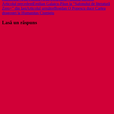
Navigare
Articolul precedent
Emilian Galaicu-Păun la “Salonului de literatură
Zero+” din Iaşi
Articolul următor
Bogdan O Popescu duce Cartea
în
dragostei la Humanitas Cismigiu
articole
Lasă un răspuns