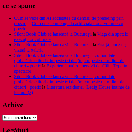
ce se spune
Cum se vede din AI societatea cu demisii de președinți prin
poezie
la
Cum citește inteligența artificială două volume cu
poezie
Silent Book Club se lansează la București
la
Viaţa din spatele
execuţiilor culturale
Silent Book Club se lansează la București
la
Foarţă, poezie şi
vizual la galerie
Silent Book Club se lansează la București | comunitate
globală de cititori din peste 60 de țări, cu peste un milion de
cititori - poetic
la
Experiență audio imersivă de Călin Țopa în
spectacol
Silent Book Club se lansează la București | comunitate
globală de cititori din peste 60 de țări, cu peste un milion de
cititori - poetic
la
Literatura rezidenţei- Ledig House inainte de
lectura (3)
Arhive
Arhive
Legături