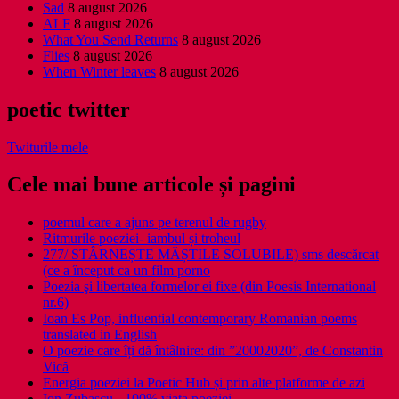
Sad
8 august 2026
ALF
8 august 2026
What You Send Returns
8 august 2026
Flies
8 august 2026
When Winter leaves
8 august 2026
poetic twitter
Twiturile mele
Cele mai bune articole și pagini
poemul care a ajuns pe terenul de rugby
Ritmurile poeziei- iambul și troheul
277/ STÂRNEȘTE MĂȘTILE SOLUBILE) sms descărcat
(ce a început ca un film porno
Poezia şi libertatea formelor ei fixe (din Poesis International
nr.6)
Ioan Es Pop, influential contemporary Romanian poems
translated in English
O poezie care îți dă întâlnire: din ”20002020”, de Constantin
Vică
Energia poeziei la Poetic Hub și prin alte platforme de azi
Ion Zubascu - 100% viata poeziei